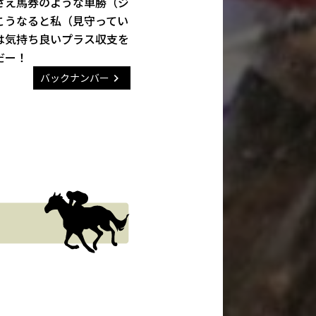
さえ馬券のような単勝（ジ
こうなると私（見守ってい
は気持ち良いプラス収支を
だー！
バックナンバー