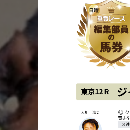
ジ
東京12Ｒ
◎ 
大川 浩史
苦手
３