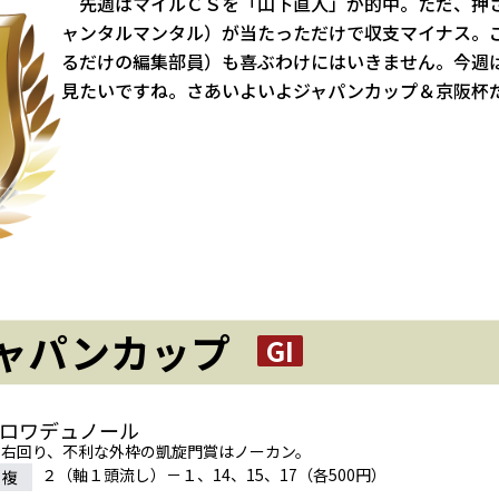
先週はマイルＣＳを「山下直人」が的中。ただ、押
ャンタルマンタル）が当たっただけで収支マイナス。
るだけの編集部員）も喜ぶわけにはいきません。今週
見たいですね。さあいよいよジャパンカップ＆京阪杯
ャパンカップ
GI
クロワデュノール
な右回り、不利な外枠の凱旋門賞はノーカン。
２（軸１頭流し）－１、14、15、17（各500円）
連複