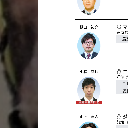
◎ 
樋口 祐介
東京
馬
◎ 
小松 真也
好位
単
複
◎ 
山下 直人
前走