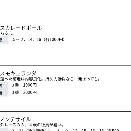
マスカレードボール
なら安心。
15－２、14、18（各1000円）
連
コスモキュランダ
で運べた前走は内容良化。持久力勝負なら一発あっても。
３番：1000円
勝
３番：2000円
勝
ダノンデサイル
海外レースの３、４歳の牡馬が狙い。
２、14（軸２頭流し）－１、８、13、15、16、18（各500