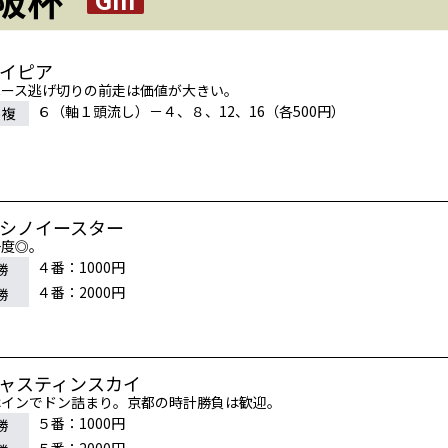
レイピア
ペース逃げ切りの前走は価値が大きい。
６（軸１頭流し）－４、８、12、16（各500円）
連複
ヨシノイースター
一度◎。
４番：1000円
勝
４番：2000円
勝
ジャスティンスカイ
はインでドン詰まり。京都の時計勝負は歓迎。
５番：1000円
勝