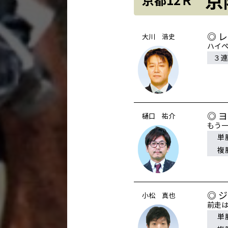
◎ 
大川 浩史
ハイ
３
◎ 
樋口 祐介
もう
単
複
◎ 
小松 真也
前走
単