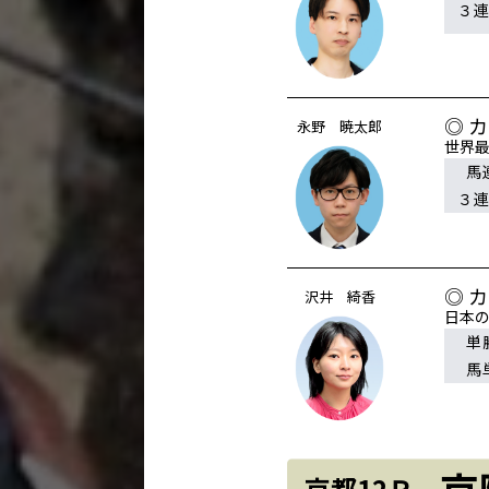
３
◎ 
永野 暁太郎
世界
馬
３
◎ 
沢井 綺香
日本
単
馬
京
京都12Ｒ