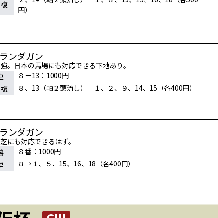
連複
円）
カランダガン
最強。日本の馬場にも対応できる下地あり。
８－13：1000円
連
８、13（軸２頭流し）－１、２、９、14、15（各400円）
連複
カランダガン
の芝にも対応できるはず。
８番：1000円
勝
８→１、５、15、16、18（各400円）
単
阪杯
GIII