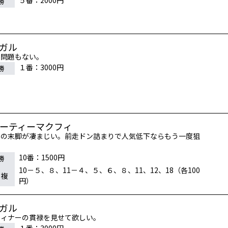
５番：2000円
勝
ルガル
の問題もない。
１番：3000円
勝
エーティーマクフィ
Ｓの末脚が凄まじい。前走ドン詰まりで人気低下ならもう一度狙
10番：1500円
勝
10－５、８、11－４、５、６、８、11、12、18（各100
連複
円）
ルガル
ウィナーの貫禄を見せて欲しい。