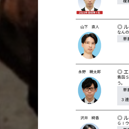
複
◎ 
山下 直人
なん
単
◎ 
永野 暁太郎
青函
う。
単
３
◎ 
沢井 綺香
ＧⅠ