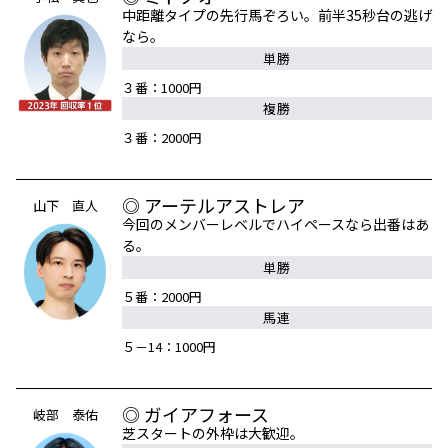
中距離タイプの先行馬ぞろい。前半35秒台の逃げ
なら。
単勝
３番：1000円
複勝
３番：2000円
◎ アーテルアストレア
山下 直人
今回のメンバーレベルでハイペースなら出番はあ
る。
単勝
５番：2000円
馬連
５－14：1000円
◎ ガイアフォース
岐部 泰佑
芝スタートの外枠は大歓迎。