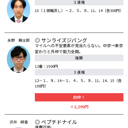
３連複
15（１頭軸流し）－２、５、８、11、14（各300円）
◎ サンライズジパング
永野 暁太郎
マイルへの不安要素が見当たらない。中京→東京
変わりと外枠で能力全開。
複勝
12番：1500円
３連複
12－１、９、14－１、４、５、９、11、14、15（各
100円）
的中！
＋2,290円
◎ ペプチドナイル
沢井 綺香
連覇可能。