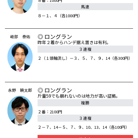
８番：1000円
馬連
８－１、４（各1000円）
◎ ロングラン
岐部 泰佑
昨年２着からハンデ据え置きは有利。
３連複
２（１頭軸流し）－３、５、７、９、14（各300円）
◎ ロングラン
永野 暁太郎
斤量59でも崩れないのは地力が高い証拠。
複勝
２番：2100円
３連複
２－７、14－５、７、９、10、13、14（各100円）