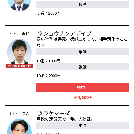
複勝
５番：2000円
◎ ショウナンアデイブ
小松 真也
寒い時季は得意。状態上がって、相手弱化のここ
なら。
単勝
10番：1000円
複勝
10番：2000円
的中！
＋4,600円
◎ ラケマーダ
山下 直人
意欲の連闘策で一発。大波乱。
単勝