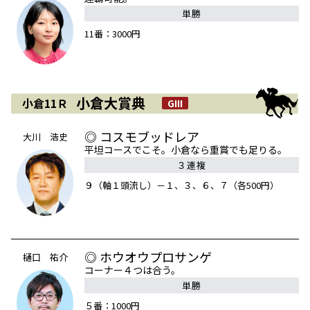
単勝
11番：3000円
小倉大賞典
小倉11Ｒ
GIII
◎ コスモブッドレア
大川 浩史
平坦コースでこそ。小倉なら重賞でも足りる。
３連複
９（軸１頭流し）－１、３、６、７（各500円）
◎ ホウオウプロサンゲ
樋口 祐介
コーナー４つは合う。
単勝
５番：1000円