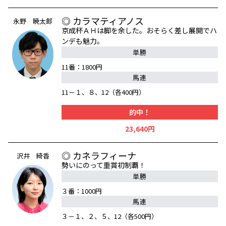
◎ カラマティアノス
永野 暁太郎
京成杯ＡＨは脚を余した。おそらく差し展開でハ
ンデも魅力。
単勝
11番：1800円
馬連
11－１、８、12（各400円）
的中！
23,640円
◎ カネラフィーナ
沢井 綺香
勢いにのって重賞初制覇！
単勝
３番：1000円
馬連
３－１、２、５、12（各500円）