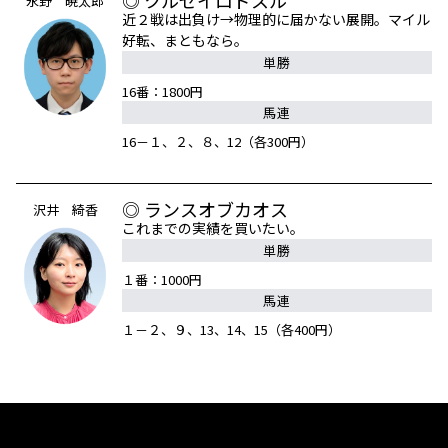
◎ クルゼイロドスル
永野 暁太郎
近２戦は出負け→物理的に届かない展開。マイル
好転、まともなら。
単勝
16番：1800円
馬連
16－１、２、８、12（各300円）
◎ ランスオブカオス
沢井 綺香
これまでの実績を買いたい。
単勝
１番：1000円
馬連
１－２、９、13、14、15（各400円）