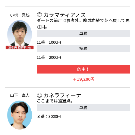
◎ カラマティアノス
小松 真也
ダートの前走は参考外。晩成血統で芝へ戻して再
注目。
単勝
11番：1000円
複勝
11番：2000円
的中！
＋19,200円
◎ カネラフィーナ
山下 直人
ここまでは通過点。
単勝
３番：3000円