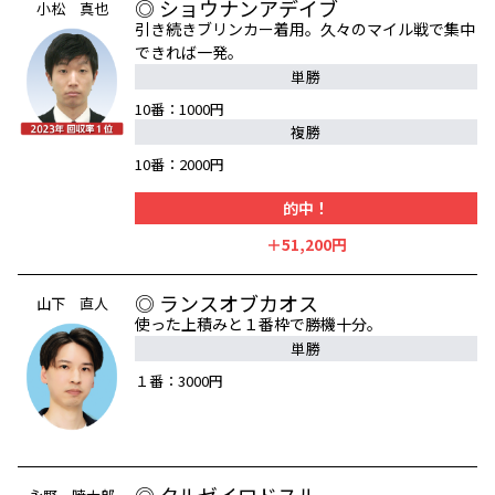
◎ ショウナンアデイブ
小松 真也
引き続きブリンカー着用。久々のマイル戦で集中
できれば一発。
単勝
10番：1000円
複勝
10番：2000円
的中！
＋51,200円
◎ ランスオブカオス
山下 直人
使った上積みと１番枠で勝機十分。
単勝
１番：3000円