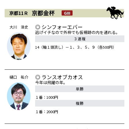
京都金杯
京都11Ｒ
GIII
◎ シンフォーエバー
大川 浩史
逃げイチなので外枠でも仮柵跡の内を通れる。
３連複
14（軸１頭流し）－１、３、５、９（各500円）
◎ ランスオブカオス
樋口 祐介
今年は飛躍の年。
単勝
１番：1000円
複勝
１番：2000円