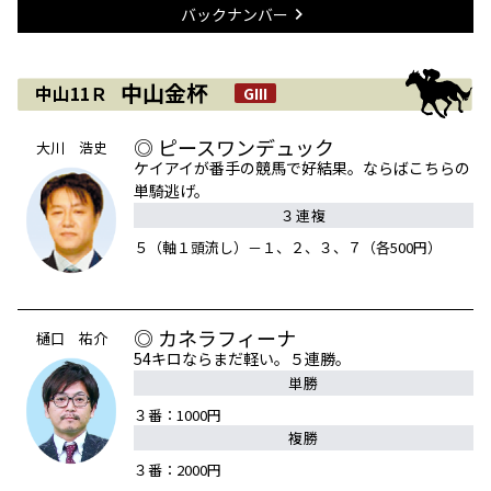
バックナンバー
中山金杯
中山11Ｒ
GIII
◎ ピースワンデュック
大川 浩史
ケイアイが番手の競馬で好結果。ならばこちらの
単騎逃げ。
３連複
５（軸１頭流し）－１、２、３、７（各500円）
◎ カネラフィーナ
樋口 祐介
54キロならまだ軽い。５連勝。
単勝
３番：1000円
複勝
３番：2000円