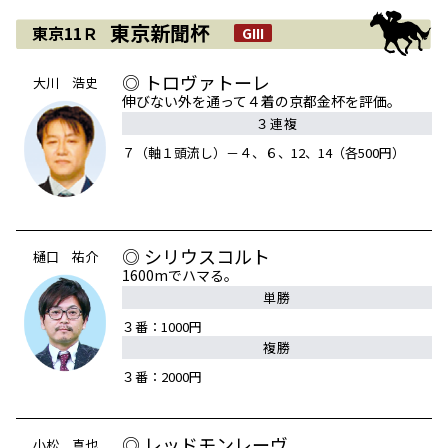
東京新聞杯
東京11Ｒ
GIII
◎ トロヴァトーレ
大川 浩史
伸びない外を通って４着の京都金杯を評価。
３連複
７（軸１頭流し）－４、６、12、14（各500円）
◎ シリウスコルト
樋口 祐介
1600mでハマる。
単勝
３番：1000円
複勝
３番：2000円
◎ レッドモンレーヴ
小松 真也