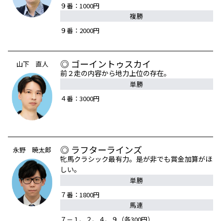
９番：1000円
複勝
９番：2000円
◎ ゴーイントゥスカイ
山下 直人
前２走の内容から地力上位の存在。
単勝
４番：3000円
◎ ラフターラインズ
永野 暁太郎
牝馬クラシック最有力。是が非でも賞金加算がほ
しい。
単勝
７番：1800円
馬連
７－１、２、４、９（各300円）