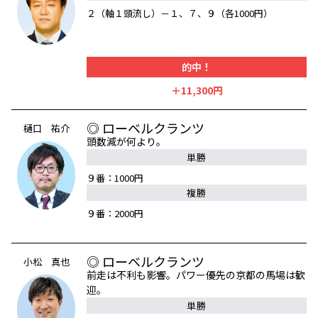
２（軸１頭流し）－１、７、９（各1000円）
的中！
＋11,300円
◎ ローベルクランツ
樋口 祐介
頭数減が何より。
単勝
９番：1000円
複勝
９番：2000円
◎ ローベルクランツ
小松 真也
前走は不利も影響。パワー優先の京都の馬場は歓
迎。
単勝