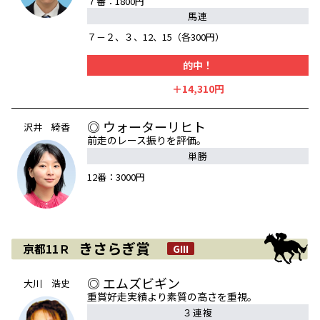
７番：1800円
馬連
７－２、３、12、15（各300円）
的中！
＋14,310円
◎ ウォーターリヒト
沢井 綺香
前走のレース振りを評価。
単勝
12番：3000円
きさらぎ賞
京都11Ｒ
GIII
◎ エムズビギン
大川 浩史
重賞好走実績より素質の高さを重視。
３連複