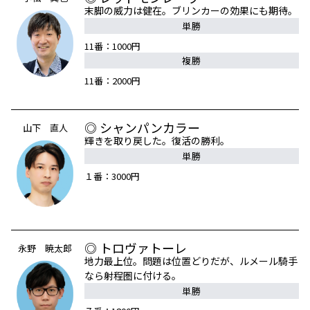
末脚の威力は健在。ブリンカーの効果にも期待。
単勝
11番：1000円
複勝
11番：2000円
◎ シャンパンカラー
山下 直人
輝きを取り戻した。復活の勝利。
単勝
１番：3000円
◎ トロヴァトーレ
永野 暁太郎
地力最上位。問題は位置どりだが、ルメール騎手
なら射程圏に付ける。
単勝