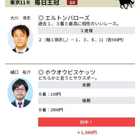
毎日王冠
東京11Ｒ
GII
◎ エルトンバローズ
大川 浩史
過去１、３着と最高に相性のいいレース。
３連複
２（軸１頭流し）－１、３、６、11（各500円）
◎ ホウオウビスケッツ
樋口 祐介
どちらかと言うとサウスポー。
単勝
８番：100円
複勝
８番：2900円
的中！
＋1,060円