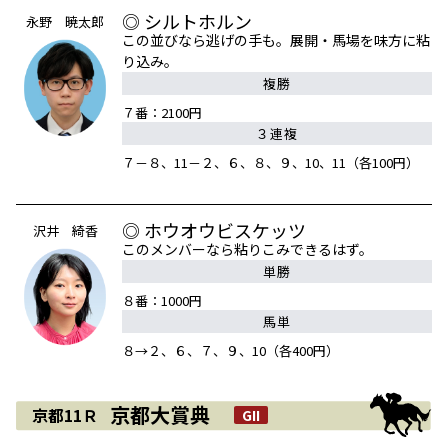
◎ シルトホルン
永野 暁太郎
この並びなら逃げの手も。展開・馬場を味方に粘
り込み。
複勝
７番：2100円
３連複
７－８、11－２、６、８、９、10、11（各100円）
◎ ホウオウビスケッツ
沢井 綺香
このメンバーなら粘りこみできるはず。
単勝
８番：1000円
馬単
８→２、６、７、９、10（各400円）
京都大賞典
京都11Ｒ
GII