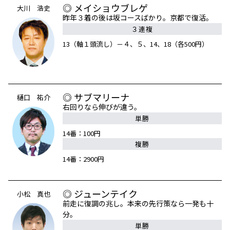
◎ メイショウブレゲ
大川 浩史
昨年３着の後は坂コースばかり。京都で復活。
３連複
13（軸１頭流し）－４、５、14、18（各500円）
◎ サブマリーナ
樋口 祐介
右回りなら伸びが違う。
単勝
14番：100円
複勝
14番：2900円
◎ ジューンテイク
小松 真也
前走に復調の兆し。本来の先行策なら一発も十
分。
単勝