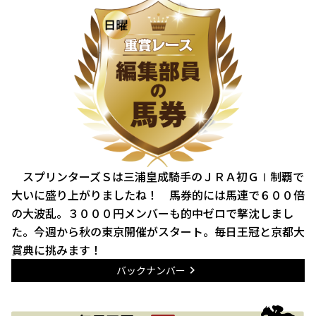
スプリンターズＳは三浦皇成騎手のＪＲＡ初ＧⅠ制覇で
大いに盛り上がりましたね！ 馬券的には馬連で６００倍
の大波乱。３０００円メンバーも的中ゼロで撃沈しまし
た。今週から秋の東京開催がスタート。毎日王冠と京都大
賞典に挑みます！
バックナンバー