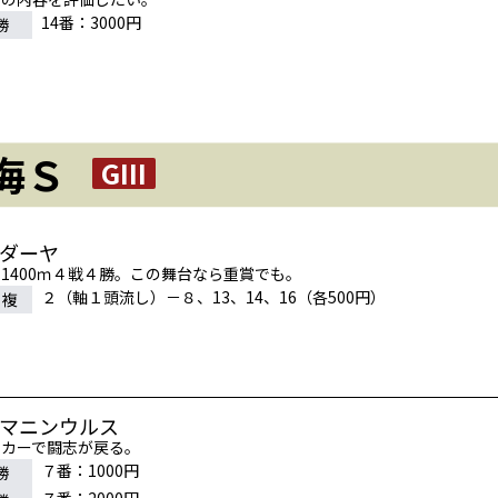
14番：3000円
勝
海Ｓ
GIII
ビダーヤ
1400ｍ４戦４勝。この舞台なら重賞でも。
２（軸１頭流し）－８、13、14、16（各500円）
連複
ヤマニンウルス
ンカーで闘志が戻る。
７番：1000円
勝