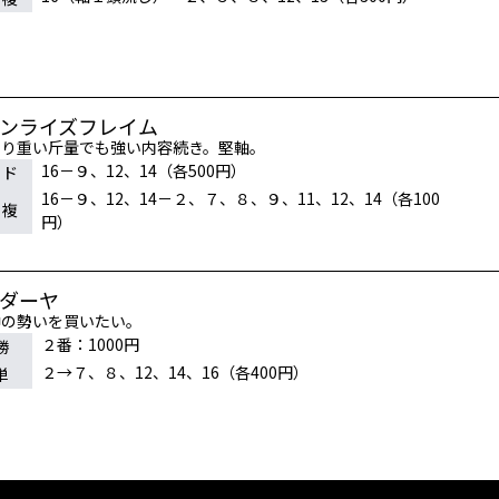
サンライズフレイム
より重い斤量でも強い内容続き。堅軸。
16－９、12、14（各500円）
イド
16－９、12、14－２、７、８、９、11、12、14（各100
連複
円）
ビダーヤ
中の勢いを買いたい。
２番：1000円
勝
２→７、８、12、14、16（各400円）
単