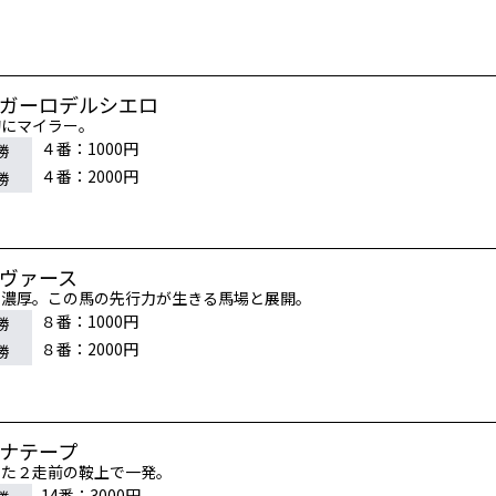
レガーロデルシエロ
的にマイラー。
４番：1000円
勝
４番：2000円
勝
シヴァース
ー濃厚。この馬の先行力が生きる馬場と展開。
８番：1000円
勝
８番：2000円
勝
カナテープ
った２走前の鞍上で一発。
14番：3000円