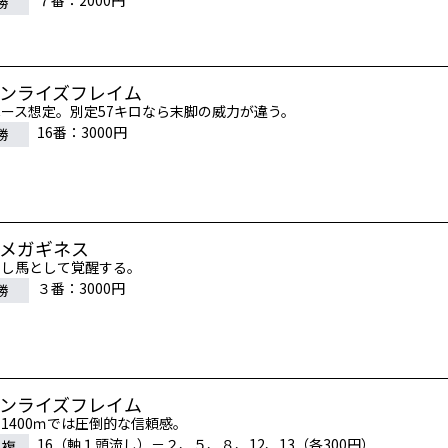
７番：2000円
勝
サンライズフレイム
ース想定。別定57キロなら末脚の威力が違う。
16番：3000円
勝
オメガギネス
差し馬として覚醒する。
３番：3000円
勝
サンライズフレイム
1400ｍでは圧倒的な信頼感。
16（軸１頭流し）－２、５、８、12、13（各300円）
連複