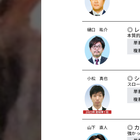
◎ 
樋口 祐介
本質
単
複
◎ 
小松 真也
スロ
単
複
◎ 
山下 直人
強か