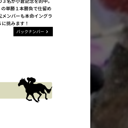
の３名が小倉記念を的中。
）の単勝１本勝負で仕留め
松メンバーも本命イングラ
Ｓに挑みます！
バックナンバー