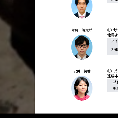
◎ 
永野 暁太郎
他馬
ワ
３
◎ 
沢井 綺香
連勝
単
馬