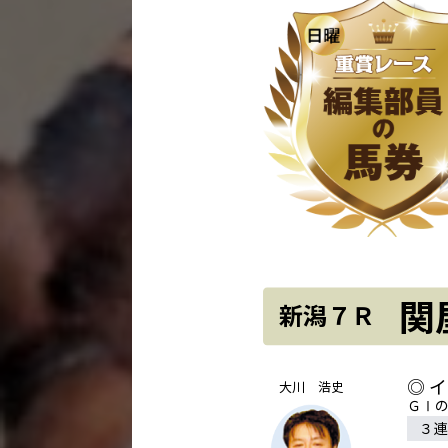
関
新潟７Ｒ
◎ 
大川 浩史
ＧⅠ
３