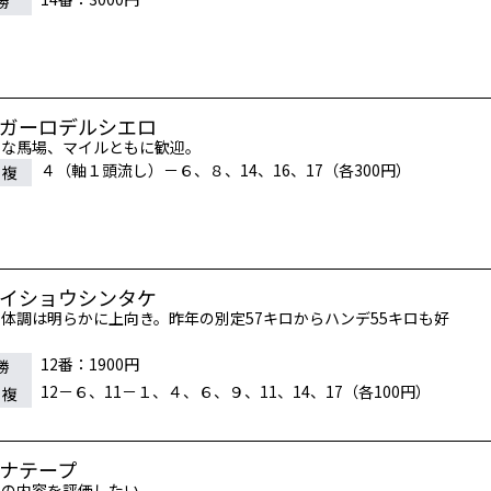
勝
レガーロデルシエロ
いな馬場、マイルともに歓迎。
４（軸１頭流し）－６、８、14、16、17（各300円）
連複
メイショウシンタケ
体調は明らかに上向き。昨年の別定57キロからハンデ55キロも好
。
12番：1900円
勝
12－６、11－１、４、６、９、11、14、17（各100円）
連複
カナテープ
走の内容を評価したい。