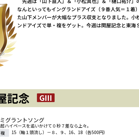
先週は「山下直人」＆「小松真也」＆「樋口祐介」
なんといってもイングランドアイズ（９番人気＝１着
た山下メンバーが大幅なプラス収支となりました。小
ンドアイズで単・複をゲット。今週は関屋記念と東海
屋記念
GIII
イミグラントソング
の超ハイペースを追いかけて０秒７差なら上々。
15（軸１頭流し）－８、９、16、18（各500円）
連複