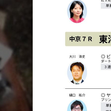
単
東
中京７Ｒ
◎ 
大川 浩史
ダート
３
◎ 
樋口 祐介
ブリ
単