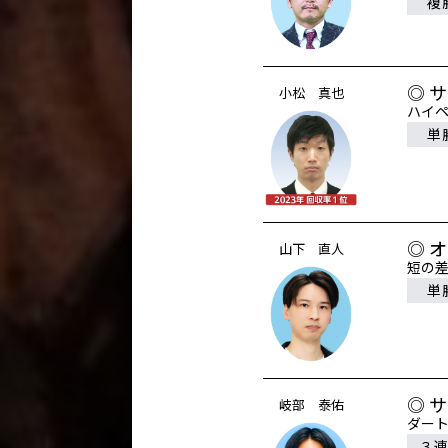
複
◎ 
小松 真也
ハイペ
単
◎ 
山下 直人
短の
単
◎ 
岐部 泰佑
ダート
３