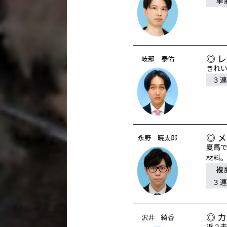
単
◎ 
岐部 泰佑
きれ
３
◎ 
永野 暁太郎
夏馬で
材料
複
３
◎ 
沢井 綺香
近２