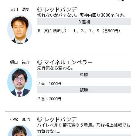
◎ レッドバンデ
大川 浩史
切れないがバテない。阪神内回り3000ｍ向き。
３連複
６（軸１頭流し）－１、３、７、９（各500円）
◎ マイネルエンペラー
樋口 祐介
先行策なら変わる。
単勝
７番：1000円
複勝
７番：2000円
◎ レッドバンデ
小松 真也
ハイレベルな菊花賞の５着馬。形は格上挑戦でも
力負けなし。