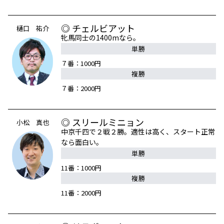
◎ チェルビアット
樋口 祐介
牝馬同士の1400mなら。
単勝
７番：1000円
複勝
７番：2000円
◎ スリールミニョン
小松 真也
中京千四で２戦２勝。適性は高く、スタート正常
なら面白い。
単勝
11番：1000円
複勝
11番：2000円