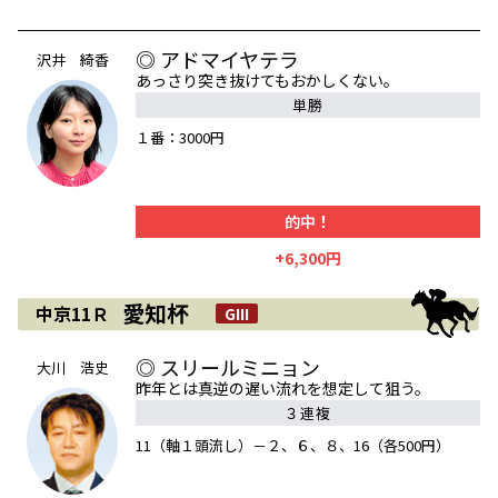
◎ アドマイヤテラ
沢井 綺香
あっさり突き抜けてもおかしくない。
単勝
１番：3000円
的中！
+6,300円
愛知杯
中京11Ｒ
GIII
◎ スリールミニョン
大川 浩史
昨年とは真逆の遅い流れを想定して狙う。
３連複
11（軸１頭流し）－２、６、８、16（各500円）