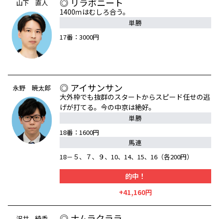
◎ リラボニート
山下 直人
1400ｍはむしろ合う。
単勝
17番：3000円
◎ アイサンサン
永野 暁太郎
大外枠でも抜群のスタートからスピード任せの逃
げが打てる。今の中京は絶好。
単勝
18番：1600円
馬連
18－５、７、９、10、14、15、16（各200円）
的中！
+41,160円
◎ ナムラクララ
沢井 綺香