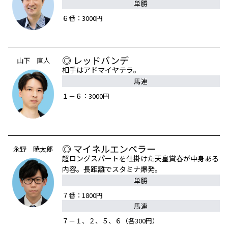
単勝
６番：3000円
◎ レッドバンデ
山下 直人
相手はアドマイヤテラ。
馬連
１－６：3000円
◎ マイネルエンペラー
永野 暁太郎
超ロングスパートを仕掛けた天皇賞春が中身ある
内容。長距離でスタミナ爆発。
単勝
７番：1800円
馬連
７－１、２、５、６（各300円）