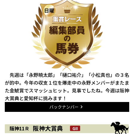
先週は「永野暁太郎」「樋口祐介」「小松真也」の３名
が的中。今年の収支１位を爆走中の永野メンバーがまたま
た金鯱賞でスマッシュヒット。見事でしたね。今週は阪神
大賞典と愛知杯に挑みます！
バックナンバー
阪神大賞典
阪神11Ｒ
GII