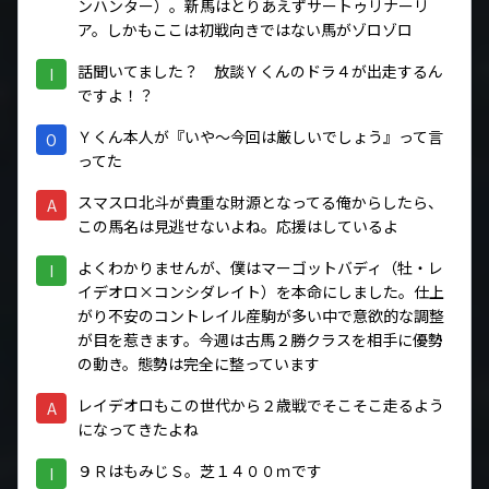
ンハンター）。新馬はとりあえずサートゥリナーリ
ア。しかもここは初戦向きではない馬がゾロゾロ
話聞いてました？ 放談Ｙくんのドラ４が出走するん
I
ですよ！？
Ｙくん本人が『いや～今回は厳しいでしょう』って言
O
ってた
スマスロ北斗が貴重な財源となってる俺からしたら、
A
この馬名は見逃せないよね。応援はしているよ
よくわかりませんが、僕はマーゴットバディ（牡・レ
I
イデオロ×コンシダレイト）を本命にしました。仕上
がり不安のコントレイル産駒が多い中で意欲的な調整
が目を惹きます。今週は古馬２勝クラスを相手に優勢
の動き。態勢は完全に整っています
レイデオロもこの世代から２歳戦でそこそこ走るよう
A
になってきたよね
９ＲはもみじＳ。芝１４００ｍです
I