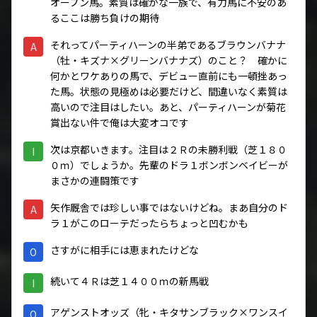
オープン馬。素質は確かな一族で、有力馬に不安のあ
るここは勝ち負けの期待
それってパーティハーンの半弟であるブラウンバナナ
A
（牡・キズナ×グリーンバナナズ）のこと？ 確かに
何かとワケありの馬で、デビュー直前にも一頓挫あっ
た馬。状態の見極めは必要だけど、間違いなく素質は
高いので注目はしたい。あと、パーティハーンが菊花
賞出ない件で俺は大変オコです
次は京都いきます。注目は２Ｒの未勝利戦（芝１８０
I
０ｍ）でしょうか。先輩のドラ１ボンボンベイビーが
まさかの連闘策です
矢作厩舎では珍しい事ではないけどね。まあ自分のド
A
ラ１がこのローテだったらちょっと凹むかも
さすがに相手には恵まれたけどな
O
続いて４Ｒは芝１４００ｍの新馬戦
I
アゲンストオッズ（牝・キタサンブラック×ワンスイ
O