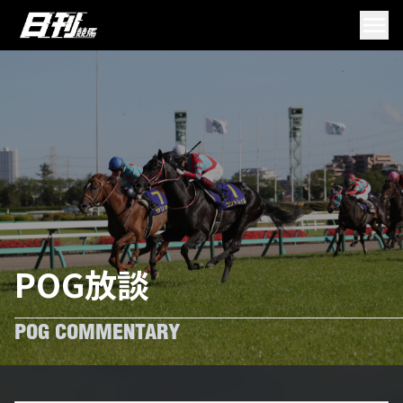
POG放談
POG COMMENTARY