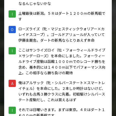
なるんじゃないかな
土曜最後は新潟。５Ｒはダート１２００ｍの新馬戦で
I
す
ローズライズ（牝・マジェスティックウォリアー×カ
O
レイドスコープ）。ゴールドアリュールが入っていて
伊藤圭厩舎。ダートの新馬ならとりあえず本命
ここはサンライズロイ（牡・フォーウィールドライブ
I
×サンデーローズ）を本命にしました。フォーウィー
ルドライブ産駒は函館１０００ｍでのレコード勝ちを
含め、基本的には１４００ｍ以下でパフォーマンス向
上。この相手なら勝ち負けの期待
俺はアルサック（牝・シルバーステート×スマートレ
A
イチェル）を本命にした。２本しか時計はないけど、
いずれも古馬３勝クラスに先着。初戦駆けシルバース
テート産駒だし、これは買えるはず
それでは日曜いきます。まずは東京。４Ｒはダート１
I
６００ｍの新馬戦です