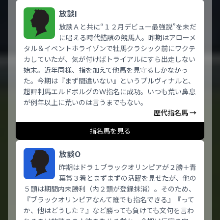
放談I
放談Ａと共に“１２月デビュー最強説”を未だ
に唱える時代錯誤の競馬人。昨期はアローメ
タル＆イベントホライゾンで牡馬クラシック前にワクテ
カしていたが、気が付けばトライアルにすら出走しない
始末。近年同様、指を加えて他馬を見守るしかなかっ
た。今期は『まず間違いない』というプルヴィナルと、
超評判馬エルドボルグのＷ指名に成功。いつも荒い鼻息
が例年以上に荒いのは言うまでもない。
歴代指名馬 →
指名馬を見る
放談O
昨期はドラ１ブラックオリンピアが２勝＋青
葉賞３着とまずまずの活躍を見せたが、他の
５頭は期間内未勝利（内２頭が登録抹消）。そのため、
『ブラックオリンピアなんて誰でも指名できる』『って
か、他はどうした？』など勝っても負けても文句を言わ