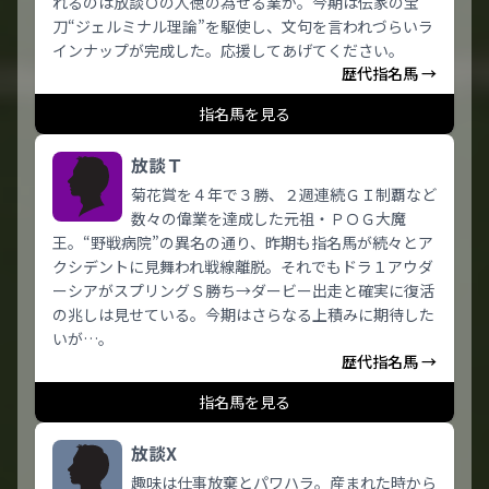
れるのは放談Ｏの人徳の為せる業か。今期は伝家の宝
刀“ジェルミナル理論”を駆使し、文句を言われづらいラ
インナップが完成した。応援してあげてください。
歴代指名馬 →
指名馬を見る
放談Ｔ
菊花賞を４年で３勝、２週連続ＧＩ制覇など
数々の偉業を達成した元祖・ＰＯＧ大魔
王。“野戦病院”の異名の通り、昨期も指名馬が続々とア
クシデントに見舞われ戦線離脱。それでもドラ１アウダ
ーシアがスプリングＳ勝ち→ダービー出走と確実に復活
の兆しは見せている。今期はさらなる上積みに期待した
いが…。
歴代指名馬 →
指名馬を見る
放談X
趣味は仕事放棄とパワハラ。産まれた時から