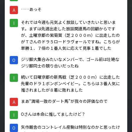
……あっそ
A
それでは今週も元気よく放談していきたいと思いま
I
す。まずは先週出走した放談関連馬の回顧からです
が、土曜京都の紫菊賞（芝２０００ｍ）に出走したの
がＴさんのドラ５ロードラヴォールですね。こちらが
単勝１．７倍の１番人気に応えて見事１着でした
ジリ脚大集合みたいなメンバーで、ゴール前は壮絶な
O
ジリ脚同士の競り合いだったね
続いて日曜京都の新馬戦（芝２０００ｍ）に出走した
I
先輩のドラ１ボンボンベイビー。こちらは３番人気に
推されましたが８着に敗れました
まあ“満場一致のダート馬”が我々の評価なので
A
Oさんは本命に推してましたけど？
I
矢作厩舎のコントレイル産駒は特別なのかと思ったけ
O