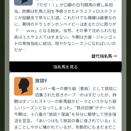
『だぜ！！』が口癖の日刊競馬の癒し系担
当。昨期は牝馬三冠を予感させたドラ２フィロステファ
ニが屈腱炎で早々に引退。これだけでも機嫌は最悪なの
に、期待のドラ１ボンボンベイビーは走るたびに周りが
『……ｗｗ』となる始末。当然、その拳で沈められた社
員は１人や２人ではすまない。今期は大器・ジャンゴッ
ドの単独指名に成功。穏やかなシーズンになればいいの
だが…
歴代指名馬 →
指名馬を見る
放談Y
メンバー唯一の勝ち組（要員）として放談に
招集された若きホープ…のはずだったが、昨
期はダノンヒストリーの新馬戦がピークというかなり寂
しいシーズンとなってしまった。“原点回帰”がテーマの
今期は、十八番の“放談Ｙ理論”を存分に駆使して完全復
活を宣言。『あいつはもう放談の毒に侵されている』と
まことしやかに囁かれているが、年齢的にもまだまだこ