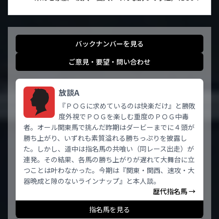
バックナンバーを見る
ご意見・要望・問い合わせ
放談A
『ＰＯＧに求めているのは快楽だけ』と勝敗
度外視でＰＯＧを楽しむ重度のＰＯＧ中毒
者。オール関東馬で挑んだ昨期はダービーまでに４頭が
勝ち上がり、いずれも素質溢れる勝ちっぷりを披露し
た。しかし、道中は指名馬の共喰い（同レース出走）が
連発。その結果、各馬の勝ち上がりが遅れて大舞台に立
つことは叶わなかった。今期は『関東・関西、速攻・大
器晩成と隙のないラインナップ』と本人談。
歴代指名馬 →
指名馬を見る