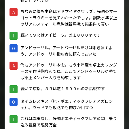
長い目で見て◎
ちなみに俺も本命はアドマイヤクワッズ。先週のマー
A
ゴットラヴミーを見てわかったでしょ。調教水準以上
のリアルスティール産駒は新馬戦で無条件で買い
続いて９ＲはアイビーＳ。芝１８００ｍです
I
アンドゥーリル。アートバーゼルだけは叩き潰すよ
O
う、アンドゥーリル指名者に頼んでおいた
俺もアンドゥーリル本命。もう来年度の卓上カレンダ
A
ーの制作時期なんでね。ここでアンドゥーリルが勝て
ば卓上メンバー入りを約束します
続いて京都。５Ｒは芝１６００ｍの新馬戦です
I
タイムレスキス（牝・ポエティックフレア×ガロシ
O
ェ）。ウッドでも坂路でも伸びが目立つ
これは異論なし。好調ポエティックフレア産駒。乗り
I
込み豊富で態勢万全