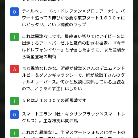
ティルベリー（牝・ドレフォン×グロリアーナ）。パ
O
ワー＋追っての伸びが必要な東京ダート１６００ｍに
はピッタリ、という調教のラップ
これは異論なしです。最終追い切りではアイビーＳに
I
出走するアートバーゼルと互角の動きを披露。『今年
はドレフォンイヤー』と予言したように、また産駒か
ら新星登場の期待
まあ異論なしかな。近親が放談Ｘさんのデニムアンド
A
ルビー＆ダノンギャラクシーで、姉が放談Ｔさんのヴ
ァルキリーバース。何かと放談に関係している血統な
ので、とりあえず注目はしたい
５Ｒは芝１８００ｍの新馬戦です
I
スマートエラン（牡・キタサンブラック×スマートレ
O
グルス）。主な根拠は関西馬
これまた異論なし。半兄スマートフォルスはダートの
I