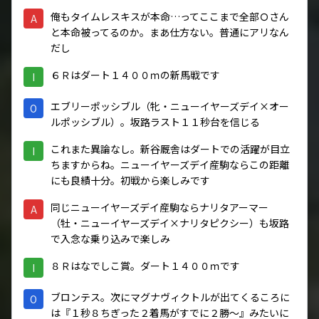
俺もタイムレスキスが本命…ってここまで全部Ｏさん
A
と本命被ってるのか。まあ仕方ない。普通にアリなん
だし
６Ｒはダート１４００ｍの新馬戦です
I
エブリーポッシブル（牝・ニューイヤーズデイ×オー
O
ルポッシブル）。坂路ラスト１１秒台を信じる
これまた異論なし。新谷厩舎はダートでの活躍が目立
I
ちますからね。ニューイヤーズデイ産駒ならこの距離
にも良績十分。初戦から楽しみです
同じニューイヤーズデイ産駒ならナリタアーマー
A
（牡・ニューイヤーズデイ×ナリタピクシー）も坂路
で入念な乗り込みで楽しみ
８Ｒはなでしこ賞。ダート１４００ｍです
I
ブロンテス。次にマグナヴィクトルが出てくるころに
O
は『１秒８ちぎった２着馬がすでに２勝～』みたいに