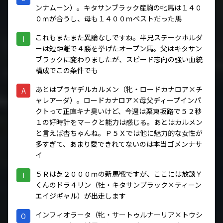
ンナムーン）。キタサンブラック産駒の牝馬は１４０
０ｍが合うし、母も１４００ｍベストだった馬
これもまたまた異論なしですね。半兄ステークホルダ
I
ーは短距離で４勝を挙げたオープン馬。父はキタサン
ブラックに変わりましたが、スピード志向の強い血統
構成でこの条件でも
あとはプラヤデルカルメン（牝・ロードカナロア×チ
A
ャレアーダ）。ロードカナロア×母父ディープインパ
クトって正直キナ臭いけど、今週は栗東坂路で５２秒
１の好時計をマークと能力は感じる。あとはカルメン
と言えば杏ちゃんね。Ｐ５Ｘでは他に魅力的な女性が
多すぎて、あまり愛できれてないのは本当ゴメンナサ
イ
５Ｒは芝２０００ｍの新馬戦ですが、ここには放談Ｙ
I
くんのドラ４リン（牡・キタサンブラック×ティーン
エイジギャル）が出走します
インフィオラータ（牝・サートゥルナーリア×トウシ
O