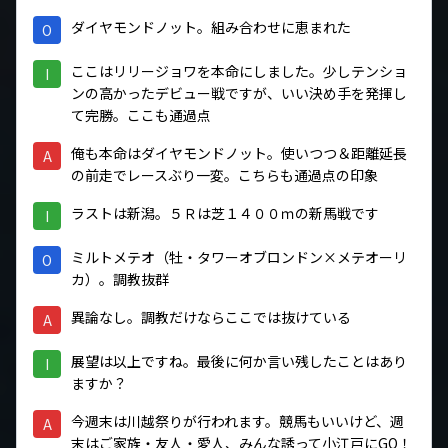
ダイヤモンドノット。組み合わせに恵まれた
O
ここはリリージョワを本命にしました。少しテンショ
I
ンの高かったデビュー戦ですが、いい決め手を発揮し
て完勝。ここも通過点
俺も本命はダイヤモンドノット。使いつつ＆距離延長
A
の前走でレースぶり一変。こちらも通過点の印象
ラストは新潟。５Ｒは芝１４００ｍの新馬戦です
I
ミルトメテオ（牡・タワーオブロンドン×メテオーリ
O
カ）。調教抜群
異論なし。調教だけならここでは抜けている
A
展望は以上ですね。最後に何か言い残したことはあり
I
ますか？
今週末は川越祭りが行われます。競馬もいいけど、週
A
末はご家族・友人・愛人、みんな誘って小江戸にGO！