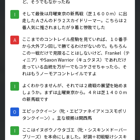
ど、そうでもなかったね
そして最後は月曜東京の新馬戦（芝１６００ｍ）に出
I
走したＡさんのドラ２スカイドリーマー。こちらは２
番人気に推されましたが９着と惨敗でした
ここまでのコントレイル産駒を見ていれば、１０番手
A
から大外ブン回しで勝てるわけがないので。もちろん
この一戦だけで見限ることはしないけど、Frankel（テ
ィニア）やSaxon Warrior（キュクヌス）であれだけ
走っている血統を万が一でもコケさせちゃったら、そ
れはもうノーモアコントレイルですよ
よくわかりませんが、それでは２歳戦の展望を始めま
I
しょうか。まずは土曜東京から。４Ｒは芝１４００ｍ
の新馬戦です
エピッククイーン（牝・エピファネイア×コスモポリ
O
タンクイーン）。主な根拠は関西馬
ここはイヌボウノウタゴエ（牝・シスキン×ドーバー
I
ブリーズ）を本命にしました。好調＋初戦駆けシスキ