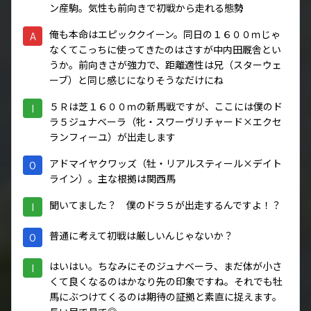
ン産駒。気性も前向きで初戦から走れる態勢
俺も本命はエピッククイーン。同日の１６００ｍじゃ
A
なくてこっちに使ってきたのはさすが中内田厩舎とい
うか。前向きさが強力で、距離適性は兄（スターウェ
ーブ）と同じ感じになりそうなだけにね
５Ｒは芝１６００ｍの新馬戦ですが、ここには僕のド
I
ラ５ジュナベーラ（牝・スワーヴリチャード×エクセ
ランフィーユ）が出走します
アドマイヤクワッズ（牡・リアルスティール×デイト
O
ライン）。主な根拠は関西馬
聞いてました？ 僕のドラ５が出走するんですよ！？
I
普通に考えて初戦は厳しいんじゃないか？
O
はいはい。ちなみにそのジュナベーラ、まだ体が小さ
I
くて良くなるのはかなり先の印象ですね。それでも牡
馬にぶつけてくるのは期待の証拠と素直に捉えます。