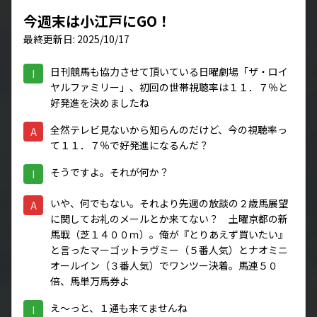
今週末は小江戸にGO！
最終更新日: 2025/10/17
日刊競馬も協力させて頂いている日曜劇場「ザ・ロイ
I
ヤルファミリー」、初回の世帯視聴率は１１．７％と
好発進を決めましたね
全然テレビ見ないから知らんのだけど、今の視聴率っ
A
て１１．７％で好発進になるんだ？
そうですよ。それが何か？
I
いや、何でもない。それより先週の放談の２歳馬展望
A
に関してお礼のメールとか来てない？ 土曜京都の新
馬戦（芝１４００ｍ）。俺が『とりあえず買いたい』
と言ったマーゴットラヴミー（５番人気）とナオミニ
オールイン（３番人気）でワンツー決着。馬連５０
倍、馬単万馬券よ
え～っと、１通も来てませんね
I