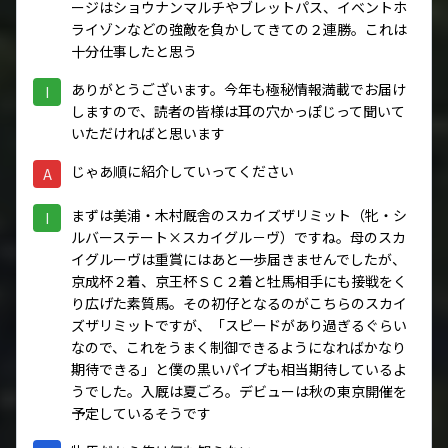
ージはショウナンマルチやブレットパス、イベントホ
ライゾンなどの強敵を負かしてきての２連勝。これは
十分仕事したと思う
ありがとうございます。今年も極秘情報満載でお届け
I
しますので、読者の皆様は耳の穴かっぽじって聞いて
いただければと思います
じゃあ順に紹介していってください
A
まずは美浦・木村厩舎のスカイズザリミット（牝・シ
I
ルバーステート×スカイグル－ヴ）ですね。母のスカ
イグルーヴは重賞にはあと一歩届きませんでしたが、
京成杯２着、京王杯ＳＣ２着と牡馬相手にも接戦をく
り広げた素質馬。その初仔となるのがこちらのスカイ
ズザリミットですが、「スピードがあり過ぎるぐらい
なので、これをうまく制御できるようになればかなり
期待できる」と僕の黒いパイプも相当期待しているよ
うでした。入厩は夏ごろ。デビューは秋の東京開催を
予定しているそうです