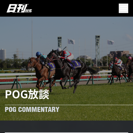
POG放談
POG COMMENTARY