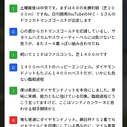
土曜最後は中京です。まずは４Ｒの未勝利戦（芝２０
I
００ｍ）ですね。日刊競馬YouTubeのＭＣ・Ｓさんの
ドラ２カトマンズゴールドが出走します
心の底からカトマンズゴールドを応援しているし、ザ
O
タイムハズカムやスウィーティーベルには負けないと
思うが、また３～４着っぽい組み合わせだね
続いて１１ＲはファルコンＳ。芝１４００ｍです
I
１４００ｍベストのハッピーエンジェル。ダイヤモン
O
ドノットもたぶん１４００ｍベストだが、いかにも危
ない臨戦過程
僕は素直にダイヤモンドノットを本命にしました。単
I
純に実績、能力ともに抜けている印象。臨戦過程どう
こう言ってますけど、ここはソンナノカンケーネと思
わせる相手関係かと
俺も普通にダイヤモンドノット。朝日杯ＦＳ２着でＮ
A
ＨＫマイルＣを目標にしている馬なのに、マイル重賞