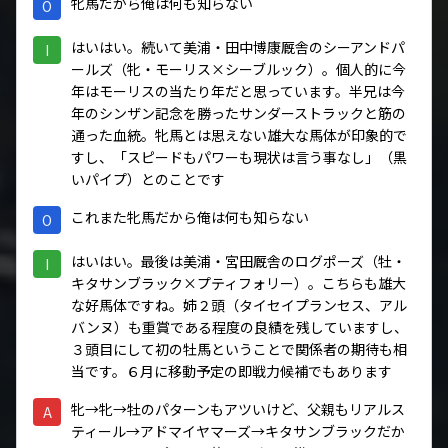
牝馬だから俺は何も知らない
O
はいはい。続いて美浦・田中博康厩舎のシーアンドパ
I
ールズ（牝・モーリス×シーブルック）。個人的に今
年はモーリスの当たり年だと思っています。半兄は今
年のシンザン記念を勝ったサンダーストラックと筋の
通った血統。牝馬とは思えない雄大な馬体が印象的で
すし、「スピードもパワーも現状は言う事なし」（黒
いパイプ）とのことです
これまた牝馬だから俺は何も知らない
O
はいはい。最後は美浦・宮田厩舎のログポーズ（牡・
I
キタサンブラック×プティフォリー）。こちらも雄大
な好馬体ですね。姉２頭（タイセイプランセス、アル
バンヌ）も重賞である程度の良績を残していますし、
３頭目にして初の牡馬ということで関係者の期待も相
当です。６月に移動予定の即戦力候補でもあります
牝→牝→牡のパターンもアツいけど、父親もリアルス
A
ティール→アドマイヤマーズ→キタサンブラックだか