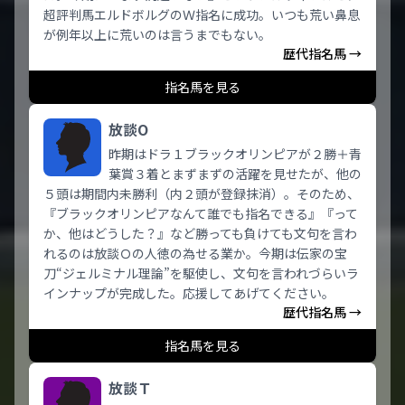
超評判馬エルドボルグのＷ指名に成功。いつも荒い鼻息
が例年以上に荒いのは言うまでもない。
歴代指名馬 →
指名馬を見る
放談O
昨期はドラ１ブラックオリンピアが２勝＋青
葉賞３着とまずまずの活躍を見せたが、他の
５頭は期間内未勝利（内２頭が登録抹消）。そのため、
『ブラックオリンピアなんて誰でも指名できる』『って
か、他はどうした？』など勝っても負けても文句を言わ
れるのは放談Ｏの人徳の為せる業か。今期は伝家の宝
刀“ジェルミナル理論”を駆使し、文句を言われづらいラ
インナップが完成した。応援してあげてください。
歴代指名馬 →
指名馬を見る
放談Ｔ