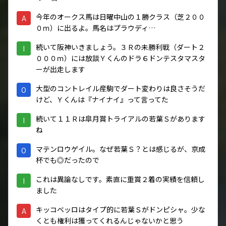
今年のオークス馬は日曜中山の１勝クラス（芝２００
A
０ｍ）に出るよ。馬名はプラウディ…
続いて阪神いきましょう。３Ｒの未勝利戦（ダート２
I
０００ｍ）には放談Ｙくんのドラ６ドンテスタマスタ
ーが出走します
大型のコントレイル産駒でダート変わりは良さそうだ
O
けど、Ｙくんは『ナイナイ』って言ってた
続いて１１Ｒは皐月賞トライアルの若葉Ｓがあります
I
ね
マテンロウゲイル。なぜ若葉Ｓ？とは感じるが、京成
O
杯でも◎だったので
これは異論なしです。素直に重賞２着の実績を信頼し
I
ました
キッコベッロはタイプ的に若葉Ｓがドンピシャ。少な
A
くとも権利は獲ってくれるんじゃないかと思う