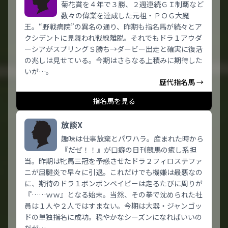
菊花賞を４年で３勝、２週連続ＧＩ制覇など
数々の偉業を達成した元祖・ＰＯＧ大魔
王。“野戦病院”の異名の通り、昨期も指名馬が続々とア
クシデントに見舞われ戦線離脱。それでもドラ１アウダ
ーシアがスプリングＳ勝ち→ダービー出走と確実に復活
の兆しは見せている。今期はさらなる上積みに期待した
いが…。
歴代指名馬 →
指名馬を見る
放談X
趣味は仕事放棄とパワハラ。産まれた時から
『だぜ！！』が口癖の日刊競馬の癒し系担
当。昨期は牝馬三冠を予感させたドラ２フィロステファ
ニが屈腱炎で早々に引退。これだけでも機嫌は最悪なの
に、期待のドラ１ボンボンベイビーは走るたびに周りが
『……ｗｗ』となる始末。当然、その拳で沈められた社
員は１人や２人ではすまない。今期は大器・ジャンゴッ
ドの単独指名に成功。穏やかなシーズンになればいいの