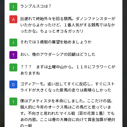
ランブルスコは？
I
出遅れて終始外々を回る競馬。ダノンファンスターが
A
いたからよかったけど、１番人気がする競馬ではなか
ったかな。ちょっとオコ＆ガッカリ
それでは３歳戦の展望を始めましょうか
I
おい、俺のアウダーシアの回顧はどうした
Ｔ
？？？ まずは土曜中山から。１１ＲにフラワーＣが
I
ありますね
ゴディアーモ。追い出してすぐに反応し、すぐにスト
O
ライドが大きくなった新馬の走りは素晴らしかった
僕はアメティスタを本命にしました。ここだけの話、
I
個人的に今年のオークス馬はこの馬だと思っていま
す。不向きと思われたマイル戦（菜の花賞１着）でも
あの内容。ここは春の大舞台に向けて賞金加算が絶対
の一戦