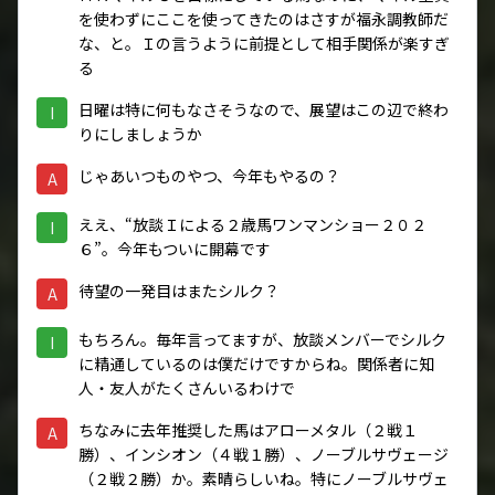
を使わずにここを使ってきたのはさすが福永調教師だ
な、と。Ｉの言うように前提として相手関係が楽すぎ
る
日曜は特に何もなさそうなので、展望はこの辺で終わ
I
りにしましょうか
じゃあいつものやつ、今年もやるの？
A
ええ、“放談Ｉによる２歳馬ワンマンショー２０２
I
６”。今年もついに開幕です
待望の一発目はまたシルク？
A
もちろん。毎年言ってますが、放談メンバーでシルク
I
に精通しているのは僕だけですからね。関係者に知
人・友人がたくさんいるわけで
ちなみに去年推奨した馬はアローメタル（２戦１
A
勝）、インシオン（４戦１勝）、ノーブルサヴェージ
（２戦２勝）か。素晴らしいね。特にノーブルサヴェ