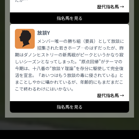
だが…
歴代指名馬 →
指名馬を見る
放談Y
メンバー唯一の勝ち組（要員）として放談に
招集された若きホープ…のはずだったが、昨
期はダノンヒストリーの新馬戦がピークというかなり寂
しいシーズンとなってしまった。“原点回帰”がテーマの
今期は、十八番の“放談Ｙ理論”を存分に駆使して完全復
活を宣言。『あいつはもう放談の毒に侵されている』と
まことしやかに囁かれているが、年齢的にもまだまだこ
こで終わるわけにはいかない。
歴代指名馬 →
指名馬を見る