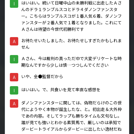
はいはい。続いて日曜中山の未勝利戦に出走したＡさ
I
んのドラ１ランブルスコとドラ４ダノンファンスタ
ー。こちらはランブルスコが１番人気６着、ダノンフ
ァンスターが２番人気で１着となりました。これにて
Ａさんは待望の今世代初勝利です
お待たせいたしました、お待たせしすぎたかもしれま
A
せん
Ａさん、今は裁判の真っただ中で大変デリケートな時
I
期なんですから少しは慎…つつしんでください
いや、全●監督だから
A
はいはい。で、共食いを見て率直な感想を
I
ダノンファンスターに関しては、偽物だらけのこの世
A
代にようやく本物が誕生したな、と。初出走＆大外枠
であの内容。そしてラップも勝ちタイムも文句なし。
誰が見ても強いとわかる素質馬で、厳しいのは承知で
ダービートライアルからダービーに出したい逸材だね