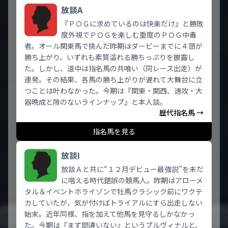
放談A
『ＰＯＧに求めているのは快楽だけ』と勝敗
度外視でＰＯＧを楽しむ重度のＰＯＧ中毒
者。オール関東馬で挑んだ昨期はダービーまでに４頭が
勝ち上がり、いずれも素質溢れる勝ちっぷりを披露し
た。しかし、道中は指名馬の共喰い（同レース出走）が
連発。その結果、各馬の勝ち上がりが遅れて大舞台に立
つことは叶わなかった。今期は『関東・関西、速攻・大
器晩成と隙のないラインナップ』と本人談。
歴代指名馬 →
指名馬を見る
放談I
放談Ａと共に“１２月デビュー最強説”を未だ
に唱える時代錯誤の競馬人。昨期はアローメ
タル＆イベントホライゾンで牡馬クラシック前にワクテ
カしていたが、気が付けばトライアルにすら出走しない
始末。近年同様、指を加えて他馬を見守るしかなかっ
た。今期は『まず間違いない』というプルヴィナルと、