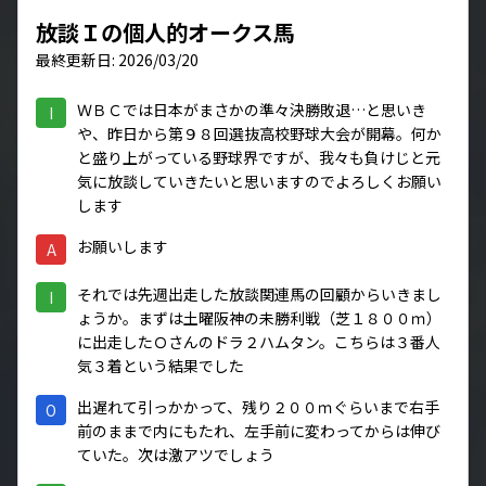
放談Ｉの個人的オークス馬
最終更新日: 2026/03/20
ＷＢＣでは日本がまさかの準々決勝敗退…と思いき
I
や、昨日から第９８回選抜高校野球大会が開幕。何か
と盛り上がっている野球界ですが、我々も負けじと元
気に放談していきたいと思いますのでよろしくお願い
します
お願いします
A
それでは先週出走した放談関連馬の回顧からいきまし
I
ょうか。まずは土曜阪神の未勝利戦（芝１８００ｍ）
に出走したＯさんのドラ２ハムタン。こちらは３番人
気３着という結果でした
出遅れて引っかかって、残り２００ｍぐらいまで右手
O
前のままで内にもたれ、左手前に変わってからは伸び
ていた。次は激アツでしょう