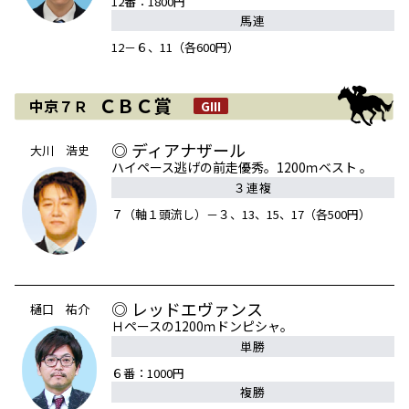
12番：1800円
馬連
12－６、11（各600円）
ＣＢＣ賞
中京７Ｒ
GIII
◎ ディアナザール
大川 浩史
ハイペース逃げの前走優秀。1200ｍベスト 。
３連複
７（軸１頭流し）－３、13、15、17（各500円）
◎ レッドエヴァンス
樋口 祐介
Ｈペースの1200ｍドンピシャ。
単勝
６番：1000円
複勝