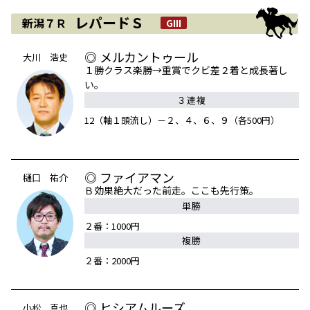
レパードＳ
新潟７Ｒ
GIII
◎ メルカントゥール
大川 浩史
１勝クラス楽勝→重賞でクビ差２着と成長著し
い。
３連複
12（軸１頭流し）－２、４、６、９（各500円）
◎ ファイアマン
樋口 祐介
Ｂ効果絶大だった前走。ここも先行策。
単勝
２番：1000円
複勝
２番：2000円
◎ ヒシアムルーズ
小松 真也