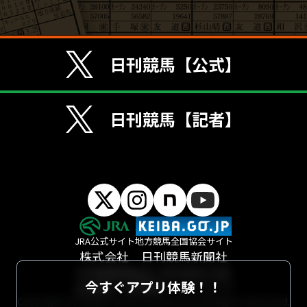
日刊競馬【公式】
日刊競馬【記者】
JRA公式サイト
地方競馬全国協会サイト
株式会社 日刊競馬新聞社
日本競馬新聞協会 (JRA本部内) 会員
今すぐアプリ体験！！
会社概要
採用情報
サイトマップ
Copyright (c) Nikkan Keiba Shinbunsha All Rights Reserved.