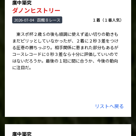
廣中築究
ダノンヒストリー
2026-07-04
函館８レース
１着（１番人気）
東スポ杯２歳Ｓの後も順調に使えず追い切りの動きも
まだピリッとしていなかったが、２着に２秒３差をつけ
る圧巻の勝ちっぷり。相手関係に恵まれた部分もあるが
コースレコードに０秒３差なら十分に評価していいので
はないだろうか。最後の１冠に間に合うか、今後の動向
に注目だ。
リストへ戻る
廣中築究