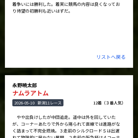
着争いには勝利した。着実に競馬の内容は良くなってお
り待望の初勝利も近いはずだ。
リストへ戻る
永野暁太郎
ナムラアトム
2026-05-10
新潟11レース
12着（３番人気）
やや出負けしたが中団追走。道中は外を回していた
が、コーナーあたりで外から捲られて直線では進路がな
く詰まって不完全燃焼。３走前のシルクロードＳは出遅
れて物理的に届かない展開。２走前の阪急杯は４コーナ