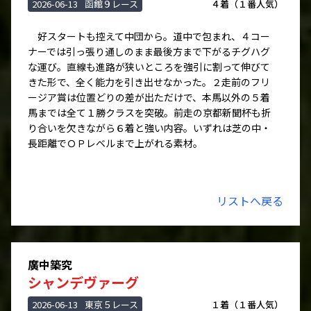
2026-06-13
函館９レース
４着（１番人気）
好スタートも控えて中団から。道中で包まれ、４コー
ナーでは引っ張り通しのまま最後方まで下がるチグハグ
な運び。直線も進路が狭いところを強引に割って伸びて
きた形で、全く能力を引き出せなかった。２走前のフリ
ージア賞は位置どりの差が出ただけで、本馬以外の５着
馬までは全て１勝クラスを突破。前走の京都新聞杯も折
り合いを欠きながら６着と強い内容。いずれは芝の中・
長距離でＯＰレベルまで上がれる素材。
リストへ戻る
廣中築究
シャンデヴァーグ
2026-06-13
東京５レース
１着（１番人気）