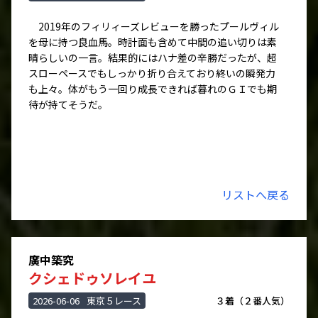
2019年のフィリィーズレビューを勝ったプールヴィル
を母に持つ良血馬。時計面も含めて中間の追い切りは素
晴らしいの一言。結果的にはハナ差の辛勝だったが、超
スローペースでもしっかり折り合えており終いの瞬発力
も上々。体がもう一回り成長できれば暮れのＧＩでも期
待が持てそうだ。
リストへ戻る
廣中築究
クシェドゥソレイユ
2026-06-06
東京５レース
３着（２番人気）