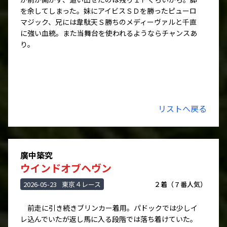
を余してしまった。妹にアイビスＳＤを勝ったピューロ
マジック、兄には韋駄天Ｓ勝ちのメディーヴァルと千直
に強い血統。また当舞台を使われるようならチャンスあ
り。
リストへ戻る
廣中築究
ウインドオブヘヴン
2026-05-23
東京４レース
２着（７番人気）
前走に引き続きブリンカー着用。パドックでは少しイ
レ込んでいたが返し馬に入る段階では落ち着けていた。