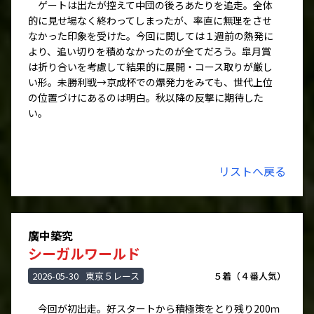
ゲートは出たが控えて中団の後ろあたりを追走。全体
的に見せ場なく終わってしまったが、率直に無理をさせ
なかった印象を受けた。今回に関しては１週前の熱発に
より、追い切りを積めなかったのが全てだろう。皐月賞
は折り合いを考慮して結果的に展開・コース取りが厳し
い形。未勝利戦→京成杯での爆発力をみても、世代上位
の位置づけにあるのは明白。秋以降の反撃に期待した
い。
リストへ戻る
廣中築究
シーガルワールド
2026-05-30
東京５レース
５着（４番人気）
今回が初出走。好スタートから積極策をとり残り200ｍ