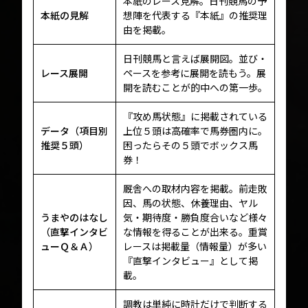
本紙のレース見解。日刊競馬の予
本紙の見解
想陣を代表する『本紙』の推奨理
由を掲載。
日刊競馬と言えば展開図。並び・
レース展開
ペースを参考に展開を読もう。展
開を読むことが的中への第一歩。
『攻め馬状態』に掲載されている
データ（項目別
上位５頭は高確率で馬券圏内に。
推奨５頭）
困ったらその５頭でボックス馬
券！
厩舎への取材内容を掲載。前走敗
因、馬の状態、休養理由、ヤル
うまやのはなし
気・期待度・勝負度合いなど様々
（直撃インタビ
な情報を得ることが出来る。重賞
ューＱ＆Ａ）
レースは掲載量（情報量）が多い
『直撃インタビュー』として掲
載。
調教は単純に時計だけで判断する