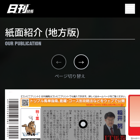
紙面紹介 (地方版)
OUR PUBLICATION
←
→
ページ切り替え