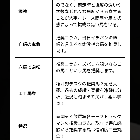
のでなく、前走時と強度の違いや
調教
本数など色々な角度から考察する
ことが大事。レース間隔や馬の状
態によって掲載の無い馬もいる。
推奨コラム。当日イチバンの鉄
自信の本命
板と言える本命候補の馬を推奨し
ます。
推奨コラム。ズバリ穴狙いならこ
穴馬で逆転
の馬！という馬を推奨します。
稲井努デスクの推奨馬２頭を掲
載。過去の成績・実績を冷静に分
ＩＴ馬券
析、近況も踏まえてズバリ狙い撃
つ！
南関東４競馬場各チーフトラック
マンの推奨コラム。取材で得た感
特選
触から推奨する馬は信頼度二重丸
◎！