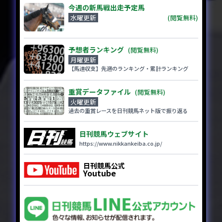
今週の新馬戦出走予定馬
水曜更新
(閲覧無料)
予想者ランキング
(閲覧無料)
月曜更新
【馬連収支】先週のランキング・累計ランキング
重賞データファイル
(閲覧無料)
火曜更新
過去の重賞レースを日刊競馬ネット版で振り返る
日刊競馬ウェブサイト
https://www.nikkankeiba.co.jp/
日刊競馬公式
Youtube