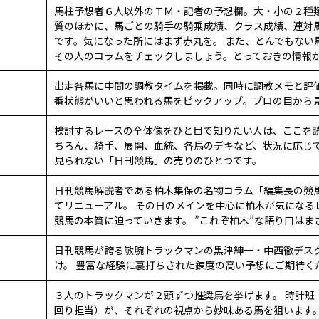
馬柱予想者６人以外のＴＭ・記者の予想欄。大・小の２種類
質のほかに、馬ごとの騎手の騎乗成績、クラス成績、連対馬
です。気になった所にはまず赤丸を。 また、とんでもない
その人のコラムをチェックしましょう。とっておきの情報
出走各馬に中間の調教タイムを掲載。同時に調教メモと評価
番状態がいいと思われる馬をピックアップ。プロの目から
検討するレースの全体像をひと目で知りたい人は、ここを読
ちろん、騎手、展開、血統、各馬のデキなど、状況に応じて
見られない「日刊競馬」の売りのひとつです。
日刊競馬解説者である柏木集保の名物コラム「編集長の競馬
てリニューアル。 その日のメインを中心に柏木が気になる
競馬の本質に迫っていきます。 ”これぞ柏木”な語り口は
日刊競馬が誇る敏腕トラックマンの黒津紳一・中西徹デス
け。 豊富な経験に裏打ちされた錬度の高い予想にご期待く
３人のトラックマンが２頭ずつ推奨馬を挙げます。 時計班
回り担当）が、それぞれの視点から妙味ある馬を狙います