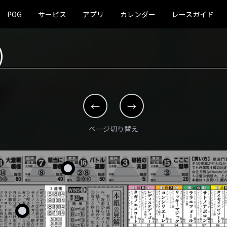
POG
サービス
アプリ
カレンダー
レースガイド
)
←
→
ページ切り替え