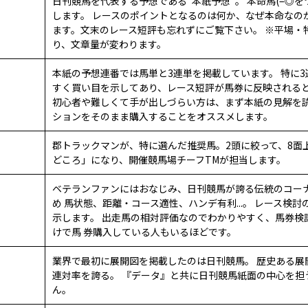
日刊競馬を代表する予想である“本紙予想”。 本命馬(=◎
します。 レースのポイントとなるのは何か、なぜ本命なの
ます。文末のレース短評も忘れずにご覧下さい。 ※平場・特
り、文章量が変わります。
本紙の予想連番では馬単と3連単を掲載しています。 特に
すく買い目を示してあり、レース短評が馬券に反映されると
初心者や難しくて手が出しづらい方は、まず本紙の見解を
ションをそのまま購入することをオススメします。
郡トラックマンが、特に選んだ推奨馬。2頭に絞って、8面
どころ」になり、開催競馬場チーフTMが担当します。
ベテランファンにはおなじみ、日刊競馬が誇る伝統のコーナ
め 馬状態、距離・コース適性、ハンデ有利...。 レース検
示します。 出走馬の相対評価なのでわかりやすく、馬券検
けで馬 券購入している人もいるほどです。
業界で最初に展開図を掲載したのは日刊競馬。 歴史ある展
連対率を誇る。 『データ』と共に日刊競馬紙面の中心を担
ん。