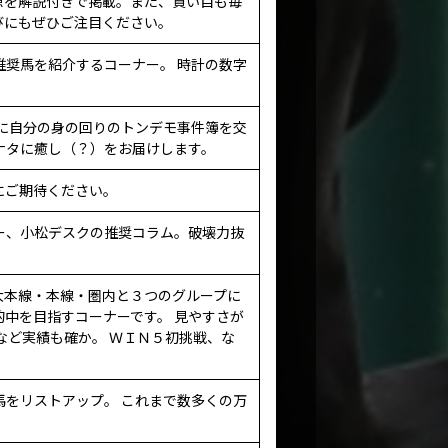
想を解説付きで掲載。また、買い目も毎
びにもぜひご注目ください。
奨馬を紹介するコーナー。 時計の数字
に自分の身の回りのトンデモ事件簿を交
ナタに癒し（？）をお届けします。
にご期待ください。
ー、小松デスクの推奨コラム。破壊力抜
大本線・本線・圏内と３つのグループに
中を目指すコーナーです。 見やすさが
るなど実績も確か。 ＷＩＮ５初挑戦、な
をリストアップ。 これまで数多くの万