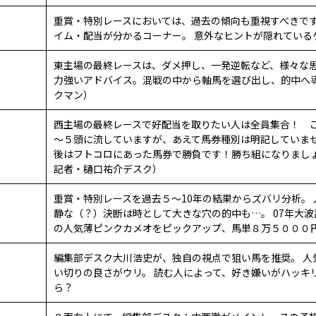
重賞・特別レースにおいては、過去の傾向も重視すべきです
イム・配当が分かるコーナー。 意外なヒントが隠れている
東主場の最終レースは、ダメ押し、一発逆転など、様々な思
力強いアドバイス。混戦の中から軸馬を選び出し、的中へ導
クマン）
西主場の最終レースで好配当を取りたい人は全員集合！ こ
～５頭に流していますが、あえて馬券種別は明記していませ
後はフトコロにあった馬券で勝負です！勝ち組になりまし
記者・樋口祐介デスク）
重賞・特別レースを過去５～10年の結果からズバリ分析。
静な（？）決断は時として大きな穴の的中も…。 07年大
の人気薄ピンクカメオをピックアップ、馬単８万５０００
編集部デスク大川浩史が、独自の視点で狙い馬を推奨。 人
い切りの良さがウリ。 読む人によって、好き嫌いがハッキ
ら？