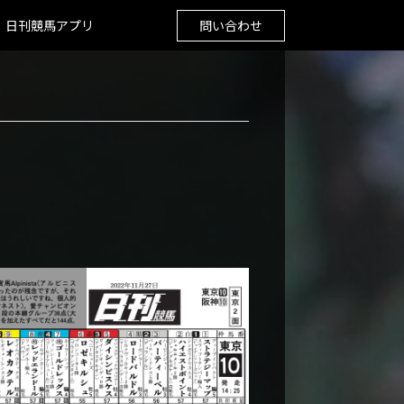
日刊競馬アプリ
問い合わせ