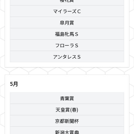
マイラーズＣ
皐月賞
福島牝馬Ｓ
フローラＳ
アンタレスＳ
5月
青葉賞
天皇賞(春)
京都新聞杯
新潟大賞典