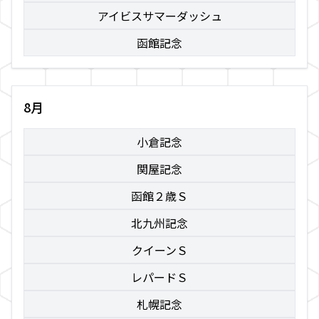
アイビスサマーダッシュ
函館記念
8月
小倉記念
関屋記念
函館２歳Ｓ
北九州記念
クイーンＳ
レパードＳ
札幌記念