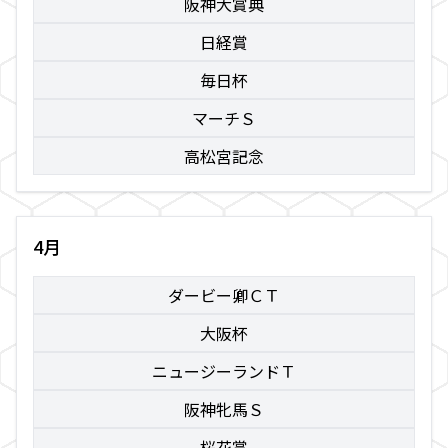
阪神大賞典
日経賞
毎日杯
マーチＳ
高松宮記念
4月
ダービー卿ＣＴ
大阪杯
ニュージーランドＴ
阪神牝馬Ｓ
桜花賞