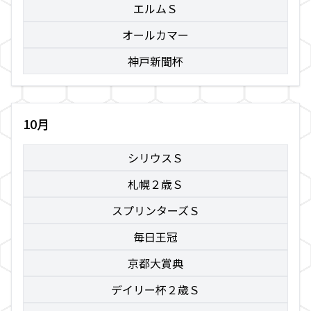
エルムＳ
オールカマー
神戸新聞杯
10月
シリウスＳ
札幌２歳Ｓ
スプリンターズＳ
毎日王冠
京都大賞典
デイリー杯２歳Ｓ