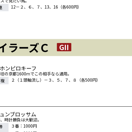
クスで見たい馬。
12－２、６、７、13、16（各600円）
連
イラーズＣ
GII
ニホンピロキーフ
坦の京都1600ｍでこの相手なら通用。
２（１頭軸流し）－３、５、７、８（各500円）
連複
ジュンブロッサム
様、時計勝負は大歓迎。
３番：1000円
勝