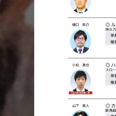
◎ 
樋口 祐介
持久
単
複
◎ 
小松 真也
スロ
単
複
◎ 
山下 直人
新馬