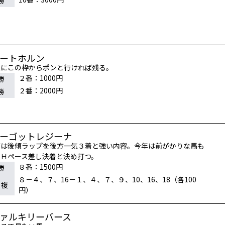
勝
ロートホルン
週にこの枠からポンと行ければ残る。
２番：1000円
勝
２番：2000円
勝
マーゴットレジーナ
蘭は後傾ラップを後方一気３着と強い内容。今年は前がかりな馬も
、Ｈペース差し決着と決め打つ。
８番：1500円
勝
８－４、７、16－１、４、７、９、10、16、18（各100
連複
円）
ヴァルキリーバース