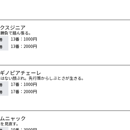
ルクスジニア
力勝負で踏ん張る。
13番：1000円
勝
13番：2000円
勝
ハギノピアチェーレ
ーはない顔ぶれ。先行策からしぶとさが生きる。
17番：1000円
勝
17番：2000円
勝
カムニャック
戦を見直す。
10番：3000円