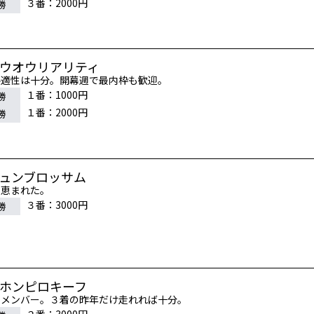
３番：2000円
勝
ホウオウリアリティ
ル適性は十分。開幕週で最内枠も歓迎。
１番：1000円
勝
１番：2000円
勝
ジュンブロッサム
に恵まれた。
３番：3000円
勝
ニホンピロキーフ
なメンバー。３着の昨年だけ走れれば十分。