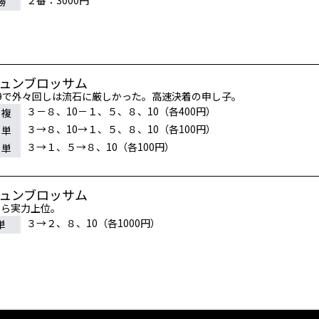
２番：3000円
勝
ジュンブロッサム
59で外々回しは流石に厳しかった。高速決着の申し子。
３－８、10－１、５、８、10（各400円）
連複
３→８、10→１、５、８、10（各100円）
連単
３→１、５→８、10（各100円）
連単
ジュンブロッサム
なら実力上位。
３→２、８、10（各1000円）
単