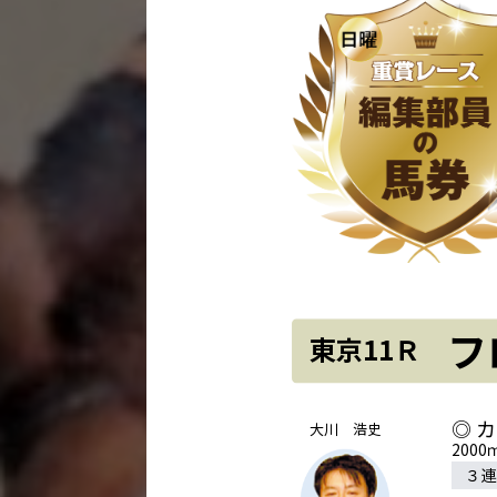
フ
東京11Ｒ
◎ 
大川 浩史
200
３