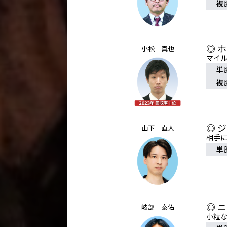
複
◎ 
小松 真也
マイ
単
複
◎ 
山下 直人
相手
単
◎ 
岐部 泰佑
小粒