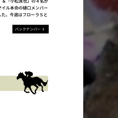
」＆「小松真也」の４名が
マイル本命の樋口メンバー
した。今週はフローラＳと
バックナンバー