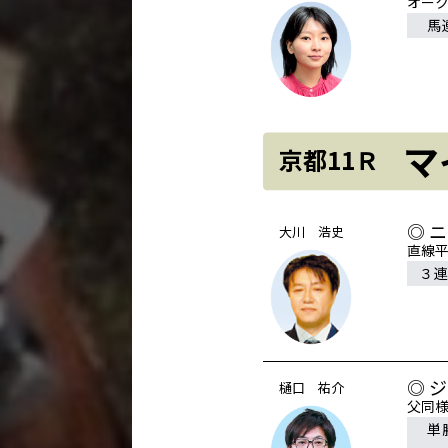
オー
馬
マ
京都11Ｒ
◎ 
大川 浩史
直線平
３
◎ 
樋口 祐介
父同
単