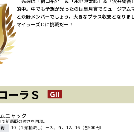
先週は「樋口祐介」＆「永野暁太郎」＆「沢井綺香
的中。中でも予想が光ったのは皐月賞でミュージアム
と永野メンバーでしょう。大きなプラス収支となりま
マイラーズＣに挑戦だー！
ローラＳ
GII
カムニャック
0ｍで新馬戦の強さを再現。
10（１頭軸流し）－３、９、12、16（各500円）
連複