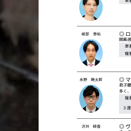
単
◎ 
岐部 泰佑
開幕
単
複
◎ 
永野 暁太郎
君子
多く
複
３
◎ 
沢井 綺香