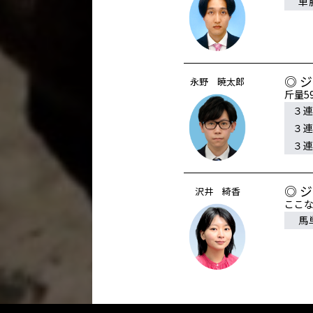
単
◎ 
永野 暁太郎
斤量
３
３
３
◎ 
沢井 綺香
ここ
馬