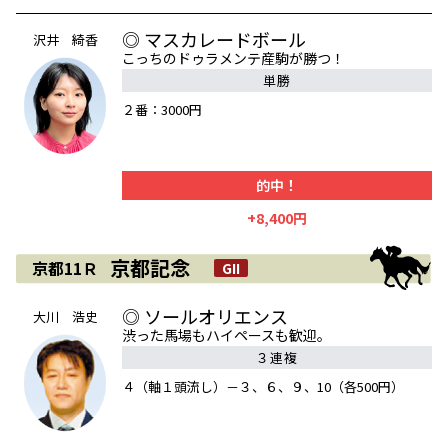
◎ マスカレードボール
沢井 綺香
こっちのドゥラメンテ産駒が勝つ！
単勝
２番：3000円
的中！
+8,400円
京都記念
京都11Ｒ
GII
◎ ソールオリエンス
大川 浩史
渋った馬場もハイペースも歓迎。
３連複
４（軸１頭流し）－３、６、９、10（各500円）