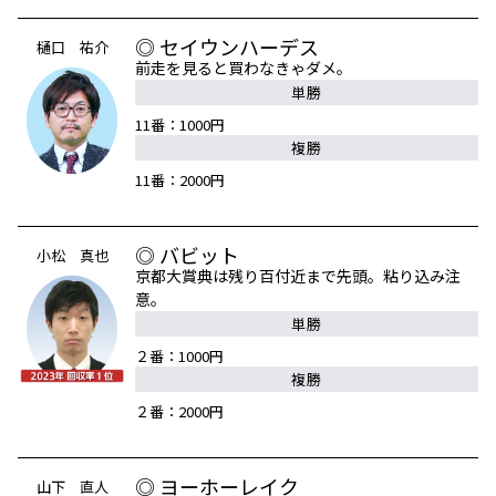
◎ セイウンハーデス
樋口 祐介
前走を見ると買わなきゃダメ。
単勝
11番：1000円
複勝
11番：2000円
◎ バビット
小松 真也
京都大賞典は残り百付近まで先頭。粘り込み注
意。
単勝
２番：1000円
複勝
２番：2000円
◎ ヨーホーレイク
山下 直人