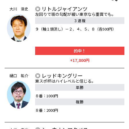
◎ リトルジャイアンツ
大川 浩史
左回りで坂の勾配が緩い東京なら重賞でも。
３連複
９（軸１頭流し）－２、４、５、８（各500円）
的中！
+17,800円
◎ レッドキングリー
樋口 祐介
東スポ杯はハイレベルと信じる。
単勝
８番：1000円
複勝
８番：2000円