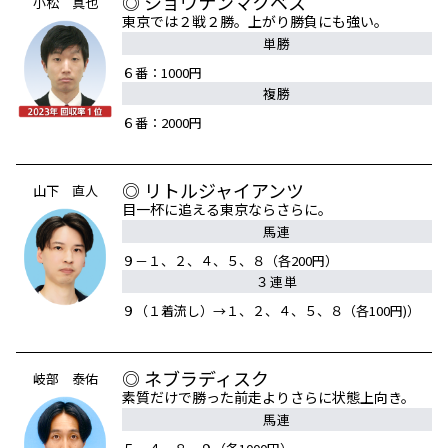
◎ ショウナンマクベス
小松 真也
東京では２戦２勝。上がり勝負にも強い。
単勝
６番：1000円
複勝
６番：2000円
◎ リトルジャイアンツ
山下 直人
目一杯に追える東京ならさらに。
馬連
９－１、２、４、５、８（各200円）
３連単
９（１着流し）→１、２、４、５、８（各100円)）
◎ ネブラディスク
岐部 泰佑
素質だけで勝った前走よりさらに状態上向き。
馬連