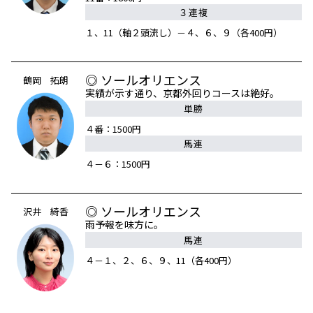
３連複
１、11（軸２頭流し）－４、６、９（各400円）
◎ ソールオリエンス
鶴岡 拓朗
実績が示す通り、京都外回りコースは絶好。
単勝
４番：1500円
馬連
４－６：1500円
◎ ソールオリエンス
沢井 綺香
雨予報を味方に。
馬連
４－１、２、６、９、11（各400円）