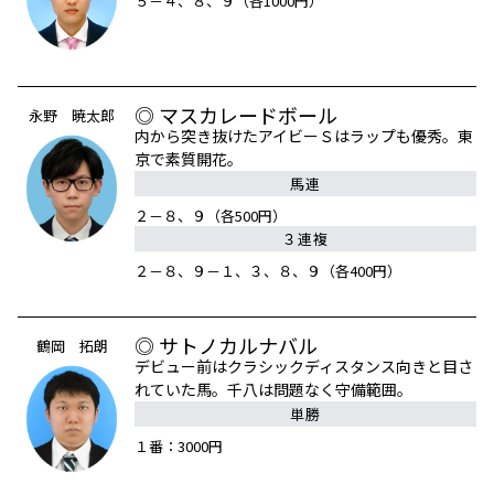
５－４、８、９（各1000円）
◎ マスカレードボール
永野 暁太郎
内から突き抜けたアイビーＳはラップも優秀。東
京で素質開花。
馬連
２－８、９（各500円）
３連複
２－８、９－１、３、８、９（各400円）
◎ サトノカルナバル
鶴岡 拓朗
デビュー前はクラシックディスタンス向きと目さ
れていた馬。千八は問題なく守備範囲。
単勝
１番：3000円