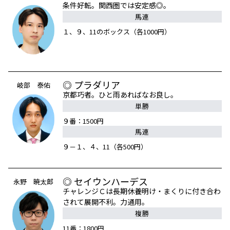
条件好転。関西圏では安定感◎。
馬連
１、９、11のボックス（各1000円）
◎ プラダリア
岐部 泰佑
京都巧者。ひと雨あればなお良し。
単勝
９番：1500円
馬連
９－１、４、11（各500円）
◎ セイウンハーデス
永野 暁太郎
チャレンジＣは長期休養明け・まくりに付き合わ
されて展開不利。力通用。
複勝
11番：1800円