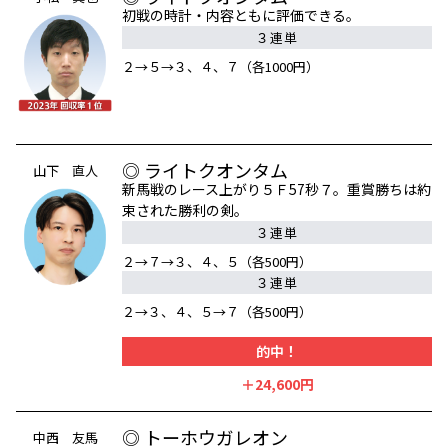
初戦の時計・内容ともに評価できる。
３連単
２→５→３、４、７（各1000円）
◎ ライトクオンタム
山下 直人
新馬戦のレース上がり５Ｆ57秒７。重賞勝ちは約
束された勝利の剣。
３連単
２→７→３、４、５（各500円）
３連単
２→３、４、５→７（各500円）
的中！
＋24,600円
◎ トーホウガレオン
中西 友馬