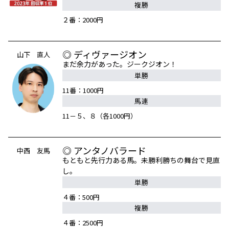
複勝
２番：2000円
◎ ディヴァージオン
山下 直人
まだ余力があった。ジークジオン！
単勝
11番：1000円
馬連
11－５、８（各1000円）
◎ アンタノバラード
中西 友馬
もともと先行力ある馬。未勝利勝ちの舞台で見直
し。
単勝
４番：500円
複勝
４番：2500円