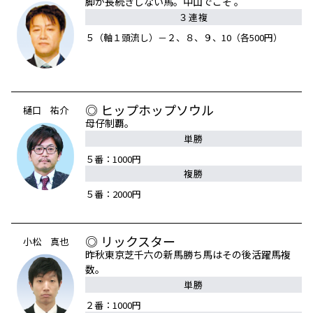
脚が長続きしない馬。中山でこそ 。
３連複
５（軸１頭流し）－２、８、９、10（各500円）
◎ ヒップホップソウル
樋口 祐介
母仔制覇。
単勝
５番：1000円
複勝
５番：2000円
◎ リックスター
小松 真也
昨秋東京芝千六の新馬勝ち馬はその後活躍馬複
数。
単勝
２番：1000円