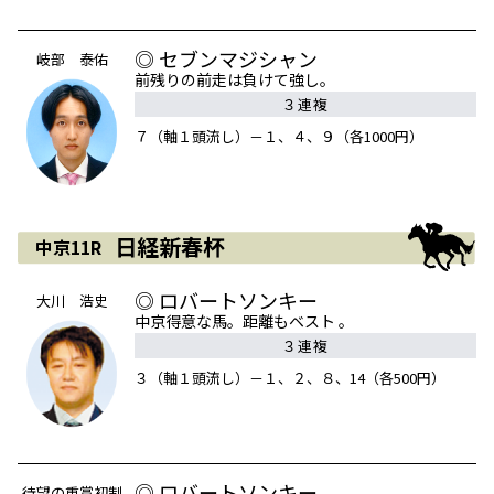
◎ セブンマジシャン
岐部 泰佑
前残りの前走は負けて強し。
３連複
７（軸１頭流し）－１、４、９（各1000円）
日経新春杯
中京11R
◎ ロバートソンキー
大川 浩史
中京得意な馬。距離もベスト 。
３連複
３（軸１頭流し）－１、２、８、14（各500円）
◎ ロバートソンキー
待望の重賞初制