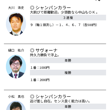
◎ シャンパンカラー
大川 浩史
大跳びで距離歓迎。少頭数なら中山もＯＫ 。
３連複
９（軸１頭流し）－１、４、６、７（各500円）
◎ サヴォーナ
樋口 祐介
持久力勝負で浮上。
単勝
１番：1000円
複勝
１番：2000円
◎ シャンパンカラー
小松 真也
逃げ差し自在。センス良く能力は高い。
単勝