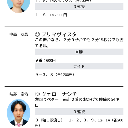
１、８、14のボックス（各700円）
３連複
１－８－14：900円
◎ プリマヴィスタ
中西 友馬
この舞台なら、２分９秒台でも２分19秒台でも勝
てる馬。
単勝
９番：600円
ワイド
９－３、８（各1200円）
◎ ヴェローナシチー
岐部 泰佑
左回りベター。前走２着のおかげで僥倖の54キ
ロ。
３連複
８（軸１頭流し）－１、２、３、９、12、14（各200
円）