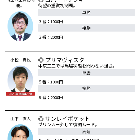
待望の重賞初制覇。
覇。
単勝
３番：1000円
複勝
３番：2000円
◎ プリマヴィスタ
小松 真也
中京二二では馬場状態を問わない強さ。
単勝
９番：1000円
複勝
９番：2000円
◎ サンレイポケット
山下 直人
ブリンカー外して復調ムード。
馬連