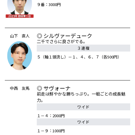
９番：3000円
◎ シルヴァーデューク
山下 直人
二千でさらに良さがでる。
３連複
５（軸１頭流し）－１、４、６、７（各500円）
◎ サヴォーナ
中西 友馬
前走は鮮やかな勝ちっぷり。一戦ごとの成長魅
力。
ワイド
１－４：2000円
ワイド
１－９：1000円