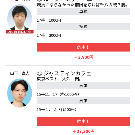
競馬にならなかった前回を除けば千八３戦３勝。
単勝
17番：1000円
複勝
17番：2000円
的中！
＋3,800円
◎ ジャスティンカフェ
山下 直人
東京ベスト、大外一閃。
馬単
15→11、17（各1000円）
馬単
15→１、２（各500円）
的中！
＋37,300円