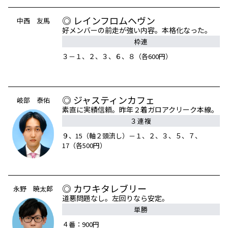
◎ レインフロムヘヴン
中西 友馬
好メンバーの前走が強い内容。本格化なった。
枠連
３－１、２、３、６、８（各600円）
◎ ジャスティンカフェ
岐部 泰佑
素直に実績信頼。昨年２着ガロアクリーク本線。
３連複
９、15（軸２頭流し）－１、２、３、５、７、
17（各500円）
◎ カワキタレブリー
永野 暁太郎
道悪問題なし。左回りなら安定。
単勝
４番：900円