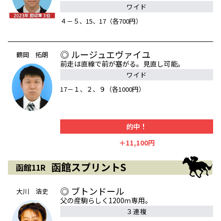
ワイド
４－５、15、17（各700円）
◎ ルージュエヴァイユ
鶴岡 拓朗
前走は直線で前が塞がる。見直し可能。
ワイド
17－１、２、９（各1000円）
的中！
＋11,100円
函館スプリントS
函館11R
◎ ブトンドール
大川 浩史
父の産駒らしく1200ｍ専用。
３連複