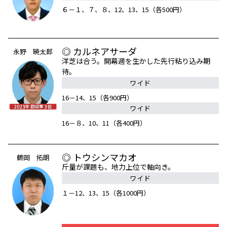
６－１、７、８、12、13、15（各500円）
◎ カルネアサーダ
永野 暁太郎
洋芝は合う。開幕週を生かした先行粘り込み期
待。
ワイド
16－14、15（各900円）
ワイド
16－８、10、11（各400円）
◎ トウシンマカオ
鶴岡 拓朗
斤量が課題も、地力上位で軸向き。
ワイド
１－12、13、15（各1000円）