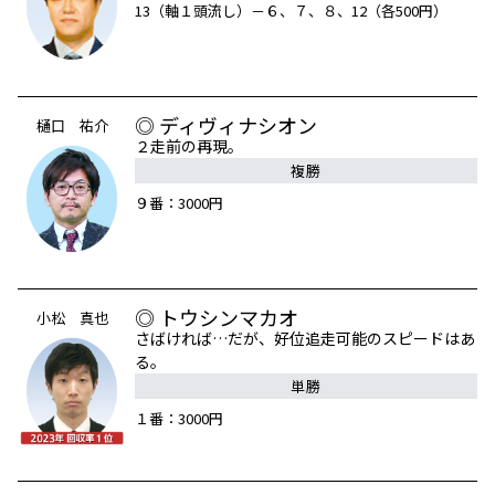
13（軸１頭流し）－６、７、８、12（各500円）
◎ ディヴィナシオン
樋口 祐介
２走前の再現。
複勝
９番：3000円
◎ トウシンマカオ
小松 真也
さばければ…だが、好位追走可能のスピードはあ
る。
単勝
１番：3000円