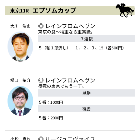
エプソムカップ
東京11R
◎ レインフロムヘヴン
大川 浩史
東京の良～稍重なら重賞級。
３連複
５（軸１頭流し）－１、２、３、15（各500円）
◎ レインフロムヘヴン
樋口 祐介
得意の東京でもう一丁。
単勝
５番：1000円
複勝
５番：2000円
◎ ルージュエヴァイユ
小松 真也