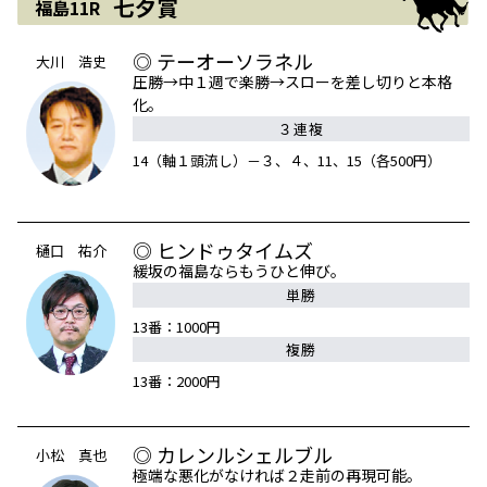
七夕賞
福島11R
◎ テーオーソラネル
大川 浩史
圧勝→中１週で楽勝→スローを差し切りと本格
化。
３連複
14（軸１頭流し）－３、４、11、15（各500円）
◎ ヒンドゥタイムズ
樋口 祐介
緩坂の福島ならもうひと伸び。
単勝
13番：1000円
複勝
13番：2000円
◎ カレンルシェルブル
小松 真也
極端な悪化がなければ２走前の再現可能。