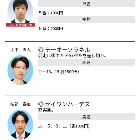
単勝
５番：1000円
複勝
５番：2000円
◎ テーオーソラネル
山下 直人
前走は後半５Ｆ57秒９を差し切り。
馬連
14－13、15(各1500円）
◎ セイウンハーデス
岐部 泰佑
充実急。
馬連
15－５、８、11（各1000円）