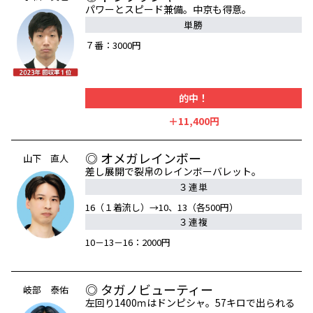
パワーとスピード兼備。中京も得意。
単勝
７番：3000円
的中！
＋11,400円
◎ オメガレインボー
山下 直人
差し展開で裂帛のレインボーバレット。
３連単
16（１着流し）→10、13（各500円）
３連複
10－13－16：2000円
◎ タガノビューティー
岐部 泰佑
左回り1400ｍはドンピシャ。57キロで出られる