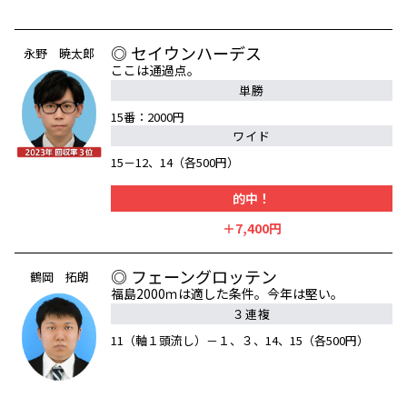
◎ セイウンハーデス
永野 暁太郎
ここは通過点。
単勝
15番：2000円
ワイド
15－12、14（各500円）
的中！
＋7,400円
◎ フェーングロッテン
鶴岡 拓朗
福島2000ｍは適した条件。今年は堅い。
３連複
11（軸１頭流し）－１、３、14、15（各500円）