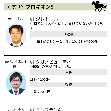
プロキオンS
中京11R
◎ ジレトール
大川 浩史
中京ではリメイクにしか負けていない左回り巧
者。
３連複
４（軸１頭流し）－１、９、10、13（各500円）
◎ タガノビューティー
待望の重賞初制
1400ｍの方が切れが出る。
覇。
単勝
13番：1000円
複勝
13番：2000円
◎ ドンフランキー
小松 真也