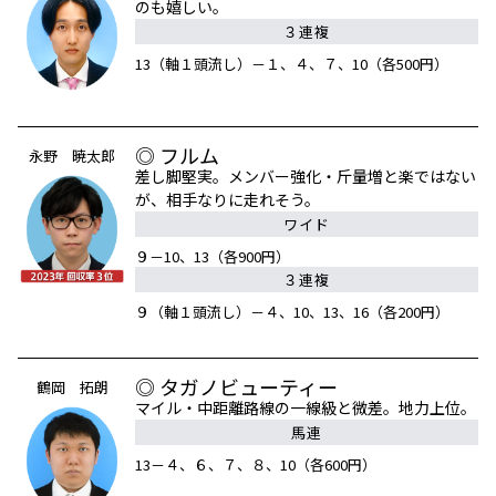
のも嬉しい。
３連複
13（軸１頭流し）－１、４、７、10（各500円）
◎ フルム
永野 暁太郎
差し脚堅実。メンバー強化・斤量増と楽ではない
が、相手なりに走れそう。
ワイド
９－10、13（各900円）
３連複
９（軸１頭流し）－４、10、13、16（各200円）
◎ タガノビューティー
鶴岡 拓朗
マイル・中距離路線の一線級と微差。地力上位。
馬連
13－４、６、７、８、10（各600円）