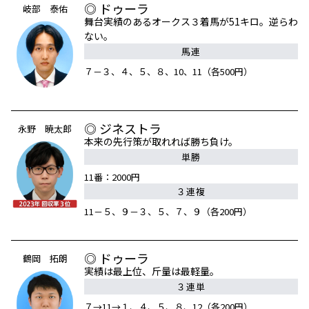
◎ ドゥーラ
岐部 泰佑
舞台実績のあるオークス３着馬が51キロ。逆らわ
ない。
馬連
７－３、４、５、８、10、11（各500円）
◎ ジネストラ
永野 暁太郎
本来の先行策が取れれば勝ち負け。
単勝
11番：2000円
３連複
11－５、９－３、５、７、９（各200円）
◎ ドゥーラ
鶴岡 拓朗
実績は最上位、斤量は最軽量。
３連単
７→11→１、４、５、８、12（各200円）