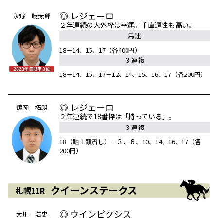
◎ レジェーロ
永野 暁太郎
２年連続の大外枠は幸運。千直適性も高い。
馬連
18－14、15、17（各400円）
３連複
18－14、15、17－12、14、15、16、17（各200円）
◎ レジェーロ
鶴岡 拓朗
２年連続で18番枠は「持っている」。
３連複
18（軸１頭流し）－３、６、10、14、16、17（各
200円）
クイーンステークス
札幌11R
◎ ウインピクシス
大川 浩史