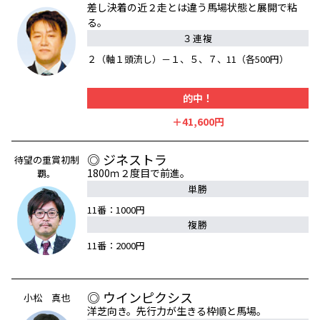
差し決着の近２走とは違う馬場状態と展開で粘
る。
３連複
２（軸１頭流し）－１、５、７、11（各500円）
的中！
＋41,600円
◎ ジネストラ
待望の重賞初制
1800ｍ２度目で前進。
覇。
単勝
11番：1000円
複勝
11番：2000円
◎ ウインピクシス
小松 真也
洋芝向き。先行力が生きる枠順と馬場。