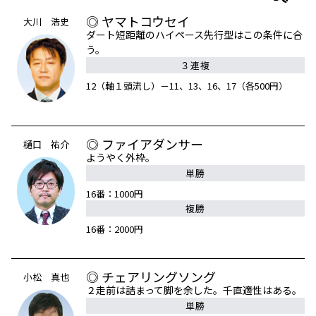
◎ ヤマトコウセイ
大川 浩史
ダート短距離のハイペース先行型はこの条件に合
う。
３連複
12（軸１頭流し）－11、13、16、17（各500円）
◎ ファイアダンサー
樋口 祐介
ようやく外枠。
単勝
16番：1000円
複勝
16番：2000円
◎ チェアリングソング
小松 真也
２走前は詰まって脚を余した。千直適性はある。
単勝