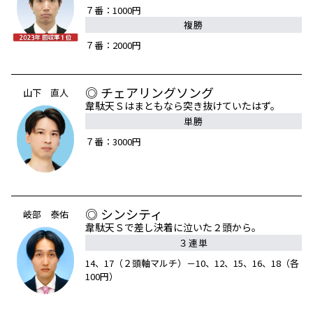
７番：1000円
複勝
７番：2000円
◎ チェアリングソング
山下 直人
韋駄天Ｓはまともなら突き抜けていたはず。
単勝
７番：3000円
◎ シンシティ
岐部 泰佑
韋駄天Ｓで差し決着に泣いた２頭から。
３連単
14、17（２頭軸マルチ）－10、12、15、16、18（各
100円）