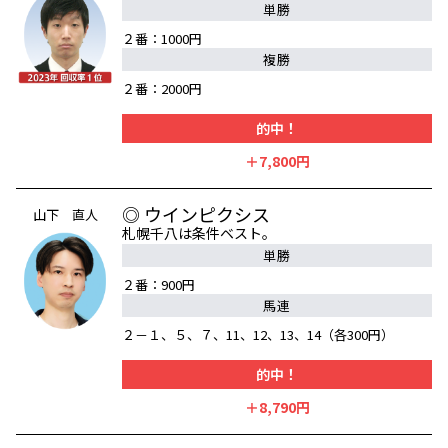
単勝
２番：1000円
複勝
２番：2000円
的中！
＋7,800円
◎ ウインピクシス
山下 直人
札幌千八は条件ベスト。
単勝
２番：900円
馬連
２－１、５、７、11、12、13、14（各300円）
的中！
＋8,790円