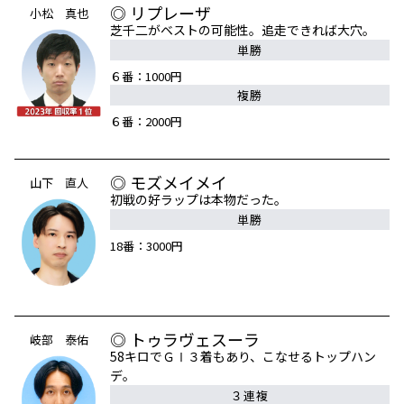
◎ リプレーザ
小松 真也
芝千二がベストの可能性。追走できれば大穴。
単勝
６番：1000円
複勝
６番：2000円
◎ モズメイメイ
山下 直人
初戦の好ラップは本物だった。
単勝
18番：3000円
◎ トゥラヴェスーラ
岐部 泰佑
58キロでＧⅠ３着もあり、こなせるトップハン
デ。
３連複