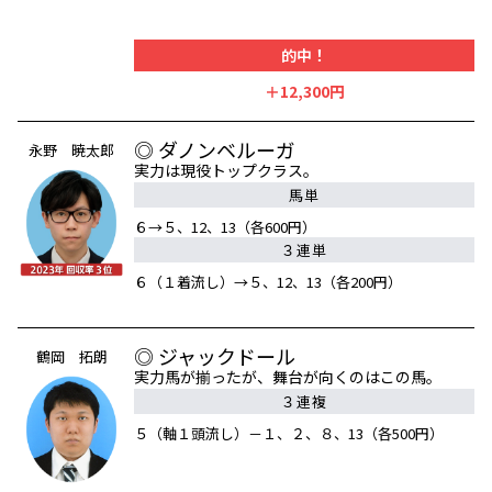
的中！
＋12,300円
◎ ダノンベルーガ
永野 暁太郎
実力は現役トップクラス。
馬単
６→５、12、13（各600円）
３連単
６（１着流し）→５、12、13（各200円）
◎ ジャックドール
鶴岡 拓朗
実力馬が揃ったが、舞台が向くのはこの馬。
３連複
５（軸１頭流し）－１、２、８、13（各500円）