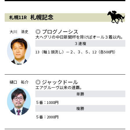
札幌記念
札幌11R
◎ プログノーシス
大川 浩史
大ヘグリの中日新聞杯を除けばオール３着以内。
３連複
13（軸１頭流し）－２、３、５、12（各500円）
◎ ジャックドール
樋口 祐介
エアグルーヴ以来の連覇。
単勝
５番：1000円
複勝
５番：2000円