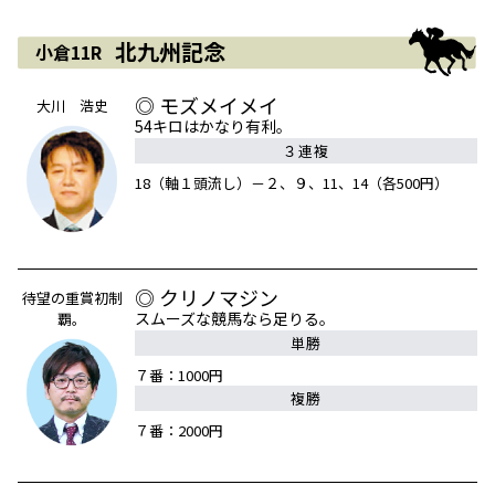
北九州記念
小倉11R
◎ モズメイメイ
大川 浩史
54キロはかなり有利。
３連複
18（軸１頭流し）－２、９、11、14（各500円）
◎ クリノマジン
待望の重賞初制
スムーズな競馬なら足りる。
覇。
単勝
７番：1000円
複勝
７番：2000円