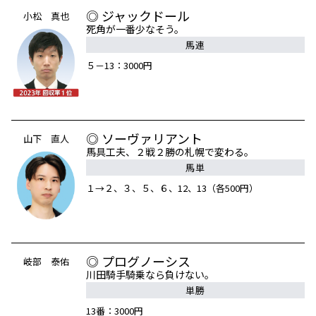
◎ ジャックドール
小松 真也
死角が一番少なそう。
馬連
５－13：3000円
◎ ソーヴァリアント
山下 直人
馬具工夫、２戦２勝の札幌で変わる。
馬単
１→２、３、５、６、12、13（各500円）
◎ プログノーシス
岐部 泰佑
川田騎手騎乗なら負けない。
単勝
13番：3000円