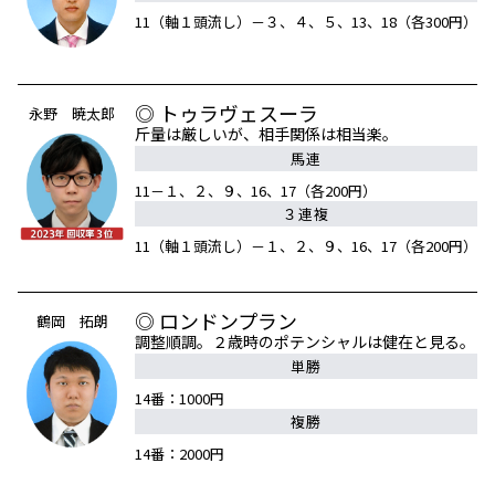
11（軸１頭流し）－３、４、５、13、18（各300円）
◎ トゥラヴェスーラ
永野 暁太郎
斤量は厳しいが、相手関係は相当楽。
馬連
11－１、２、９、16、17（各200円）
３連複
11（軸１頭流し）－１、２、９、16、17（各200円）
◎ ロンドンプラン
鶴岡 拓朗
調整順調。２歳時のポテンシャルは健在と見る。
単勝
14番：1000円
複勝
14番：2000円