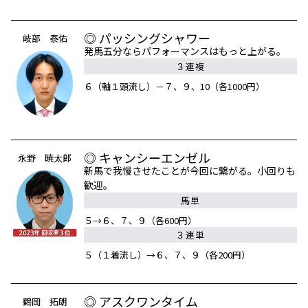
◎ パッシングシャワー
岐部 泰佑
発馬五分ならパフォーマンスはもっと上がる。
３連複
６（軸１頭流し）－７、９、10（各1000円）
◎ キャンシーエンゼル
永野 暁太郎
新馬で我慢させたことが今回に繋がる。小回りも
歓迎。
馬単
５→６、７、９（各600円）
３連単
５（１着流し）→６、７、９（各200円）
◎ アスクワンタイム
鶴岡 拓朗