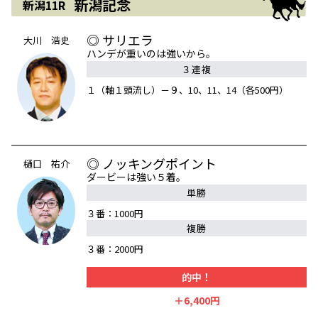
新潟記念
新潟11R
◎ サリエラ
大川 浩史
ハンデが重いのは強いから。
３連複
１（軸１頭流し）－９、10、11、14（各500円）
◎ ノッキングポイント
樋口 祐介
ダービーは強い５着。
単勝
３番：1000円
複勝
３番：2000円
的中！
＋6,400円