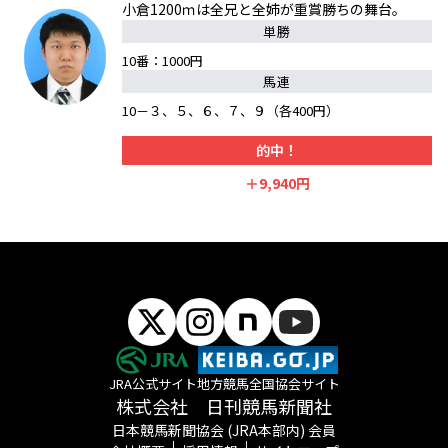
小倉1200ｍは全兄と全姉が重賞勝ちの舞台。
単勝
10番：1000円
馬連
10－３、５、６、７、９（各400円）
的中！
＋9,940円
JRA公式サイト
地方競馬全国協会サイト
株式会社 日刊競馬新聞社
日本競馬新聞協会 (JRA本部内) 会員