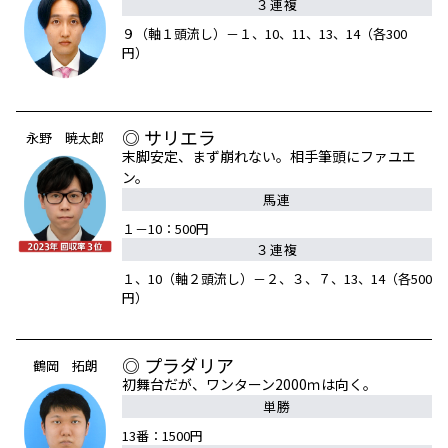
３連複
９（軸１頭流し）－１、10、11、13、14（各300
円）
◎ サリエラ
永野 暁太郎
末脚安定、まず崩れない。相手筆頭にファユエ
ン。
馬連
１－10：500円
３連複
１、10（軸２頭流し）－２、３、７、13、14（各500
円）
◎ プラダリア
鶴岡 拓朗
初舞台だが、ワンターン2000ｍは向く。
単勝
13番：1500円