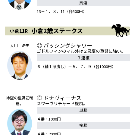
馬連
13－１、３、11（各500円）
小倉2歳ステークス
小倉11R
◎ パッシングシャワー
大川 浩史
ゴドルフィンのマル外は２歳夏の重賞に強い。
３連複
６（軸１頭流し）－５、７、９（各1000円）
◎ ドナヴィーナス
待望の重賞初制
スワーヴリチャード旋風。
覇。
単勝
４番：1000円
複勝
４番：2000円