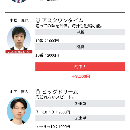
◎ アスクワンタイム
小松 真也
追っての味を評価。時計も短縮可能。
単勝
10番：1000円
複勝
10番：2000円
的中！
＋8,100円
◎ ビッグドリーム
山下 直人
底知れないスピード。
３連単
７→10→９：2000円
３連単
７→９→10：1000円