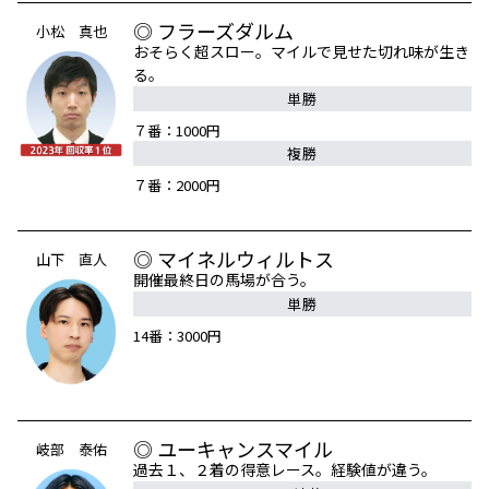
◎ フラーズダルム
小松 真也
おそらく超スロー。マイルで見せた切れ味が生き
る。
単勝
７番：1000円
複勝
７番：2000円
◎ マイネルウィルトス
山下 直人
開催最終日の馬場が合う。
単勝
14番：3000円
◎ ユーキャンスマイル
岐部 泰佑
過去１、２着の得意レース。経験値が違う。