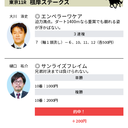
根岸ステークス
東京11R
◎ エンペラーワケア
大川 浩史
迫力満点。ダート1400ｍなら重賞でも崩れる姿
が浮かばない。
３連複
７（軸１頭流し）－６、10、11、12（各500円）
◎ サンライズフレイム
樋口 祐介
兄弟対決までは負けられない。
単勝
10番：1000円
複勝
10番：2000円
的中！
＋200円