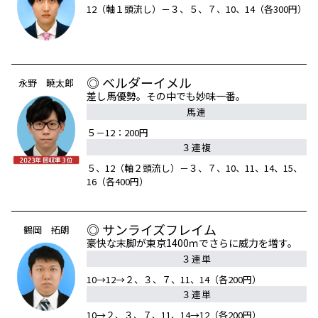
12（軸１頭流し）－３、５、７、10、14（各300円）
◎ ベルダーイメル
永野 暁太郎
差し馬優勢。その中でも妙味一番。
馬連
５－12：200円
３連複
５、12（軸２頭流し）－３、７、10、11、14、15、
16（各400円）
◎ サンライズフレイム
鶴岡 拓朗
豪快な末脚が東京1400ｍでさらに威力を増す。
３連単
10→12→２、３、７、11、14（各200円）
３連単
10→２、３、７、11、14→12（各200円）