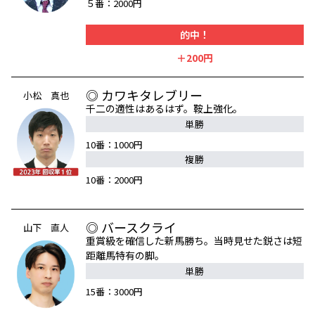
５番：2000円
的中！
＋200円
◎ カワキタレブリー
小松 真也
千二の適性はあるはず。鞍上強化。
単勝
10番：1000円
複勝
10番：2000円
◎ バースクライ
山下 直人
重賞級を確信した新馬勝ち。当時見せた鋭さは短
距離馬特有の脚。
単勝
15番：3000円