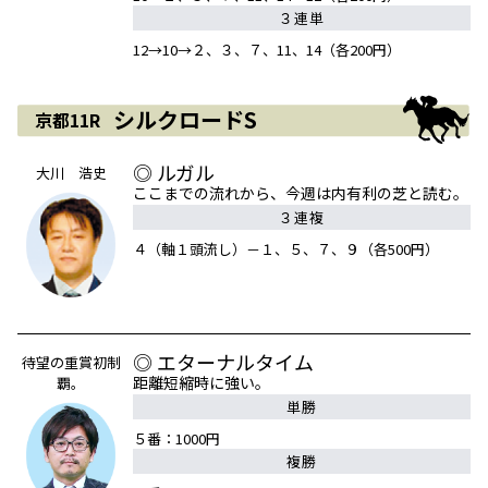
３連単
12→10→２、３、７、11、14（各200円）
シルクロードS
京都11R
◎ ルガル
大川 浩史
ここまでの流れから、今週は内有利の芝と読む。
３連複
４（軸１頭流し）－１、５、７、９（各500円）
◎ エターナルタイム
待望の重賞初制
距離短縮時に強い。
覇。
単勝
５番：1000円
複勝