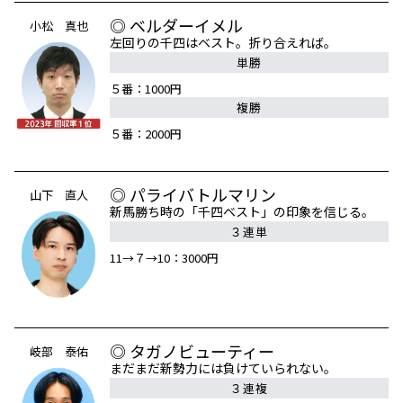
◎ ベルダーイメル
小松 真也
左回りの千四はベスト。折り合えれば。
単勝
５番：1000円
複勝
５番：2000円
◎ パライバトルマリン
山下 直人
新馬勝ち時の「千四ベスト」の印象を信じる。
３連単
11→７→10：3000円
◎ タガノビューティー
岐部 泰佑
まだまだ新勢力には負けていられない。
３連複