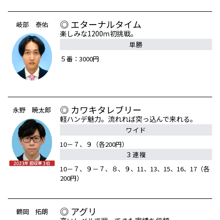
◎ エターナルタイム
岐部 泰佑
楽しみな1200ｍ初挑戦。
単勝
５番：3000円
◎ カワキタレブリー
永野 暁太郎
軽ハンデ魅力。流れれば突っ込んで来れる。
ワイド
10－７、９（各200円）
３連複
10－７、９－７、８、９、11、13、15、16、17（各
200円）
◎ アグリ
鶴岡 拓朗