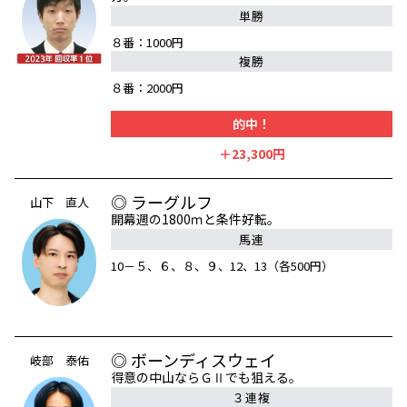
単勝
８番：1000円
複勝
８番：2000円
的中！
＋23,300円
◎ ラーグルフ
山下 直人
開幕週の1800ｍと条件好転。
馬連
10－５、６、８、９、12、13（各500円）
◎ ボーンディスウェイ
岐部 泰佑
得意の中山ならＧⅡでも狙える。
３連複