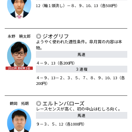
12（軸１頭流し）－８、９、10、13（各500円）
◎ ジオグリフ
永野 暁太郎
ようやく使われた適性条件。皐月賞の内容は本
物。
馬連
４－９、13（各200円）
３連複
４－９、13－２、３、５、７、８、９、10、13（各
200円）
◎ エルトンバローズ
鶴岡 拓朗
レースセンスが高く、初の中山はむしろ向く。
馬連
９－３、５、12（各1000円）