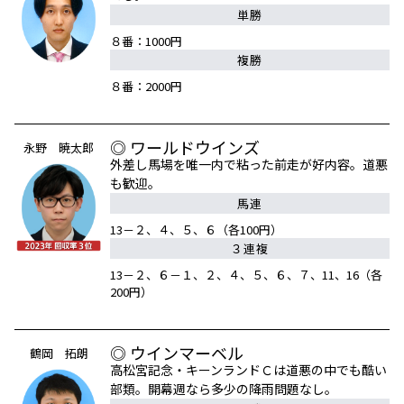
単勝
８番：1000円
複勝
８番：2000円
◎ ワールドウインズ
永野 暁太郎
外差し馬場を唯一内で粘った前走が好内容。道悪
も歓迎。
馬連
13－２、４、５、６（各100円）
３連複
13－２、６－１、２、４、５、６、７、11、16（各
200円）
◎ ウインマーベル
鶴岡 拓朗
高松宮記念・キーンランドＣは道悪の中でも酷い
部類。開幕週なら多少の降雨問題なし。