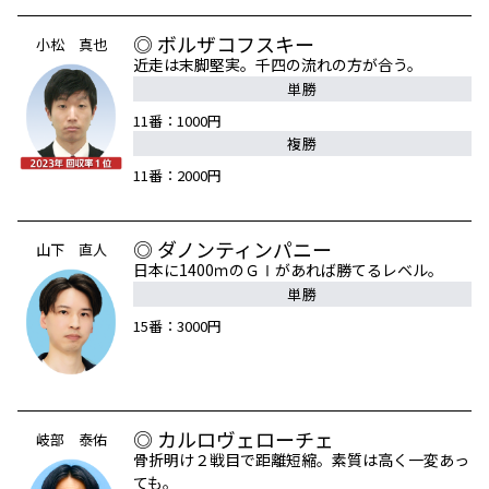
◎ ボルザコフスキー
小松 真也
近走は末脚堅実。千四の流れの方が合う。
単勝
11番：1000円
複勝
11番：2000円
◎ ダノンティンパニー
山下 直人
日本に1400ｍのＧⅠがあれば勝てるレベル。
単勝
15番：3000円
◎ カルロヴェローチェ
岐部 泰佑
骨折明け２戦目で距離短縮。素質は高く一変あっ
ても。