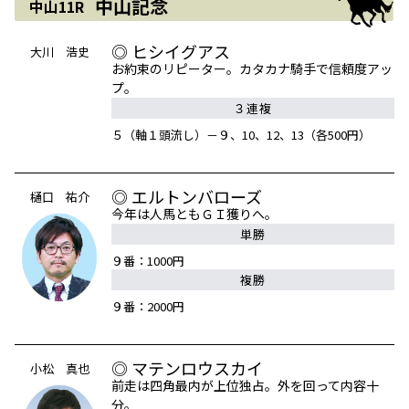
中山記念
中山11R
◎ ヒシイグアス
大川 浩史
お約束のリピーター。カタカナ騎手で信頼度アッ
プ。
３連複
５（軸１頭流し）－９、10、12、13（各500円）
◎ エルトンバローズ
樋口 祐介
今年は人馬ともＧＩ獲りへ。
単勝
９番：1000円
複勝
９番：2000円
◎ マテンロウスカイ
小松 真也
前走は四角最内が上位独占。外を回って内容十
分。