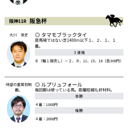
阪急杯
阪神11R
◎ タマモブラックタイ
大川 浩史
良馬場ではない芝1400ｍ以下１、２、１、１
着。
３連複
６（軸１頭流し）－２、８、11、15、16（各300円）
◎ ルプリュフォール
待望の重賞初制
毎回脚は使っている馬。距離短縮も好材料。
覇。
単勝
４番：1000円
複勝
４番：2000円