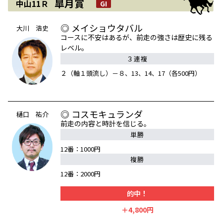
皐月賞
中山11Ｒ
GI
◎ メイショウタバル
大川 浩史
コースに不安はあるが、前走の強さは歴史に残る
レベル。
３連複
２（軸１頭流し）－８、13、14、17（各500円）
◎ コスモキュランダ
樋口 祐介
前走の内容と時計を信じる。
単勝
12番：1000円
複勝
12番：2000円
的中！
＋4,800円