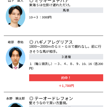
◎ ミッキーヌチバナ
山下 直人
東海Ｓは仕掛け遅れただけ。
馬単
10→３：3000円
◎ ハギノアレグリアス
岐部 泰佑
1800～2000ｍのＧⅡ・ＧⅢで崩れなし。前に行
きそうな馬が相手。
３連複
１（軸１頭流し）－３、４、８、９、10、16（各200
円）
的中！
＋1,780円
◎ テーオードレフォン
永野 暁太郎
堅そうなので買い方重視。