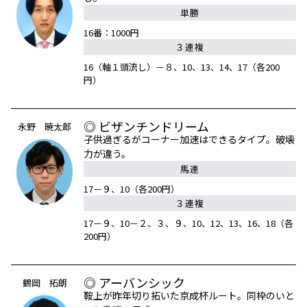
単勝
16番：1000円
３連複
16（軸１頭流し）－８、10、13、14、17（各200
円）
◎ ビザンチンドリーム
永野 暁太郎
子供過ぎるがコーナー加速はできるタイプ。破壊
力が違う。
馬連
17－９、10（各200円）
３連複
17－９、10－２、３、９、10、12、13、16、18（各
200円）
◎ アーバンシック
鶴岡 拓朗
鞍上が昨年切り拓いた京成杯ルート。同枠のいと