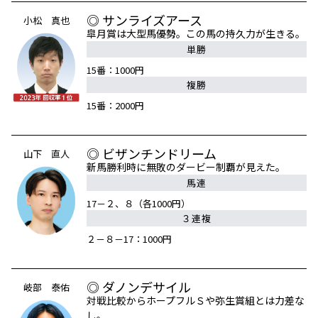
◎ サンライズアース
小松 真也
皐月賞は大型馬優勢。この馬の持久力が生きる。
単勝
15番：1000円
複勝
15番：2000円
◎ ビザンチンドリーム
山下 直人
新馬勝利時に無敗のダービー制覇が見えた。
馬連
17－２、８（各1000円）
３連複
２－８－17：1000円
◎ ダノンデサイル
岐部 泰佑
対戦比較からホープフルＳや弥生賞組とは力差な
し。