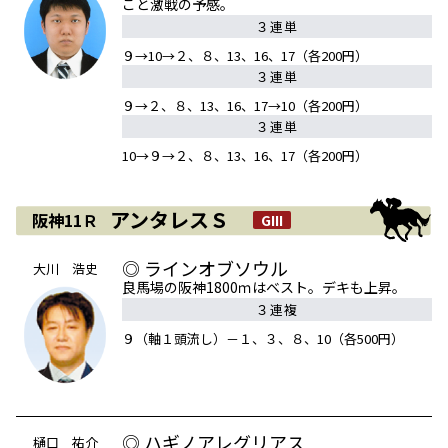
こと激戦の予感。
３連単
９→10→２、８、13、16、17（各200円）
３連単
９→２、８、13、16、17→10（各200円）
３連単
10→９→２、８、13、16、17（各200円）
アンタレスＳ
阪神11Ｒ
GIII
◎ ラインオブソウル
大川 浩史
良馬場の阪神1800ｍはベスト。デキも上昇。
３連複
９（軸１頭流し）－１、３、８、10（各500円）
◎ ハギノアレグリアス
樋口 祐介