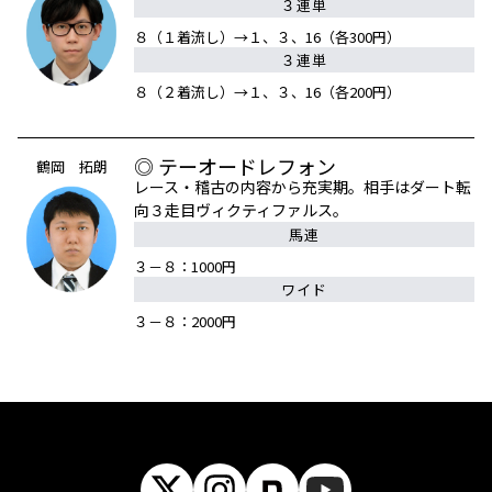
３連単
８（１着流し）→１、３、16（各300円）
３連単
８（２着流し）→１、３、16（各200円）
◎ テーオードレフォン
鶴岡 拓朗
レース・稽古の内容から充実期。相手はダート転
向３走目ヴィクティファルス。
馬連
３－８：1000円
ワイド
３－８：2000円