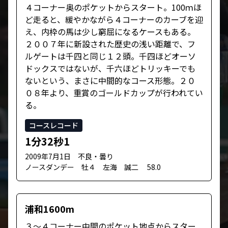
４コーナー奥のポケットからスタート。100ｍほ
ど走ると、緩やかながら４コーナーのカーブを迎
え、内枠の馬は少し窮屈になるケースもある。
２００７年に新設された歴史の浅い距離で、フ
ルゲートは千四と同じ１２頭。千四ほどオーソ
ドックスではないが、千六ほどトリッキーでも
ないという、まさに中間的なコース形態。２０
０８年より、重賞のゴールドカップが行われてい
る。
コースレコード
1分32秒1
2009年7月1日 不良・曇り
ノースダンデー 牡４ 左海 誠二 58.0
浦和1600m
３～４コーナー中間のポケット地点からスター