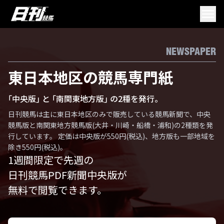
NEWSPAPER
東日本地区の競馬専門紙
｢中央版｣ と ｢南関東地方版｣ の2種を発行。
日刊競馬は主に東日本地区のみで販売している競馬新聞で、中央
競馬版と南関東地方競馬版(大井・川崎・船橋・浦和)の2種類を発
行しています。 定価は中央版が550円(税込)、地方版も一部地域を
除き550円(税込)。
1週間限定で先週の
日刊競馬PDF新聞中央版が
無料で閲覧できます。