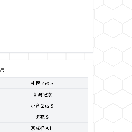
9月
札幌２歳Ｓ
新潟記念
小倉２歳Ｓ
紫苑Ｓ
京成杯ＡＨ