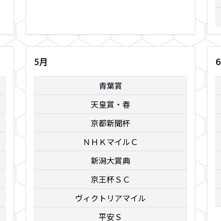
5月
青葉賞
天皇賞・春
京都新聞杯
ＮＨＫマイルＣ
新潟大賞典
京王杯ＳＣ
ヴィクトリアマイル
平安Ｓ