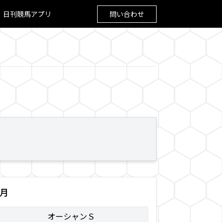
日刊競馬アプリ
問い合わせ
3月
オーシャンＳ