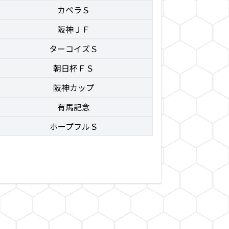
カペラＳ
阪神ＪＦ
ターコイズＳ
朝日杯ＦＳ
阪神カップ
有馬記念
ホープフルＳ