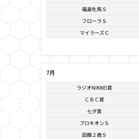
福島牝馬Ｓ
フローラＳ
マイラーズＣ
7月
ラジオNIKKEI賞
ＣＢＣ賞
七夕賞
プロキオンＳ
函館２歳Ｓ