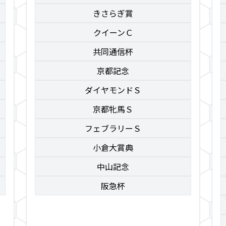
きさらぎ賞
クイーンＣ
共同通信杯
京都記念
ダイヤモンドＳ
京都牝馬Ｓ
フェブラリーＳ
小倉大賞典
中山記念
阪急杯