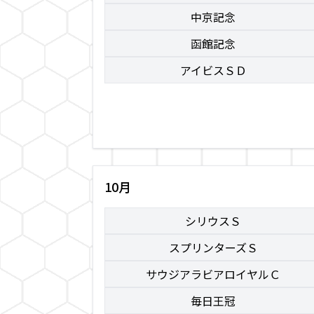
中京記念
函館記念
アイビスＳＤ
10月
シリウスＳ
スプリンターズＳ
サウジアラビアロイヤルＣ
毎日王冠