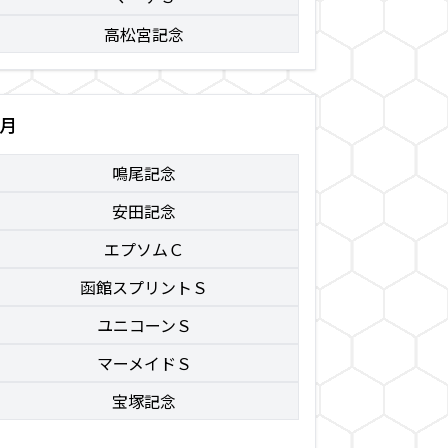
高松宮記念
6月
鳴尾記念
安田記念
エプソムＣ
函館スプリントＳ
ユニコーンＳ
マーメイドＳ
宝塚記念