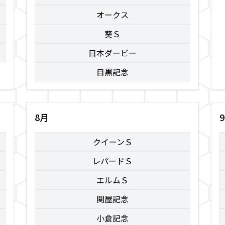
オークス
葵Ｓ
日本ダービー
目黒記念
8月
クイーンＳ
レパードＳ
エルムＳ
関屋記念
小倉記念