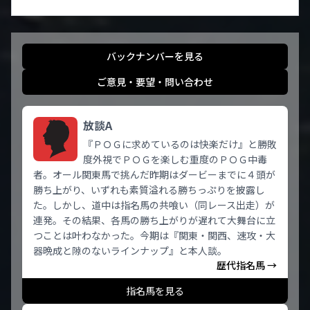
バックナンバーを見る
ご意見・要望・問い合わせ
放談A
『ＰＯＧに求めているのは快楽だけ』と勝敗
度外視でＰＯＧを楽しむ重度のＰＯＧ中毒
者。オール関東馬で挑んだ昨期はダービーまでに４頭が
勝ち上がり、いずれも素質溢れる勝ちっぷりを披露し
た。しかし、道中は指名馬の共喰い（同レース出走）が
連発。その結果、各馬の勝ち上がりが遅れて大舞台に立
つことは叶わなかった。今期は『関東・関西、速攻・大
器晩成と隙のないラインナップ』と本人談。
歴代指名馬 →
指名馬を見る