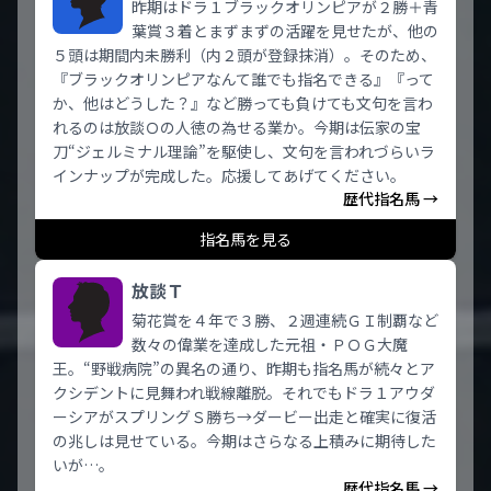
昨期はドラ１ブラックオリンピアが２勝＋青
葉賞３着とまずまずの活躍を見せたが、他の
５頭は期間内未勝利（内２頭が登録抹消）。そのため、
『ブラックオリンピアなんて誰でも指名できる』『って
か、他はどうした？』など勝っても負けても文句を言わ
れるのは放談Ｏの人徳の為せる業か。今期は伝家の宝
刀“ジェルミナル理論”を駆使し、文句を言われづらいラ
インナップが完成した。応援してあげてください。
歴代指名馬 →
指名馬を見る
放談Ｔ
菊花賞を４年で３勝、２週連続ＧＩ制覇など
数々の偉業を達成した元祖・ＰＯＧ大魔
王。“野戦病院”の異名の通り、昨期も指名馬が続々とア
クシデントに見舞われ戦線離脱。それでもドラ１アウダ
ーシアがスプリングＳ勝ち→ダービー出走と確実に復活
の兆しは見せている。今期はさらなる上積みに期待した
いが…。
歴代指名馬 →