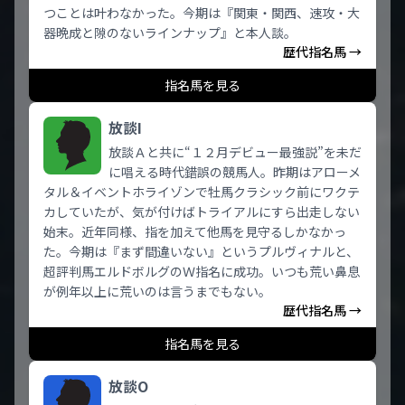
つことは叶わなかった。今期は『関東・関西、速攻・大
器晩成と隙のないラインナップ』と本人談。
歴代指名馬 →
指名馬を見る
放談I
放談Ａと共に“１２月デビュー最強説”を未だ
に唱える時代錯誤の競馬人。昨期はアローメ
タル＆イベントホライゾンで牡馬クラシック前にワクテ
カしていたが、気が付けばトライアルにすら出走しない
始末。近年同様、指を加えて他馬を見守るしかなかっ
た。今期は『まず間違いない』というプルヴィナルと、
超評判馬エルドボルグのＷ指名に成功。いつも荒い鼻息
が例年以上に荒いのは言うまでもない。
歴代指名馬 →
指名馬を見る
放談O