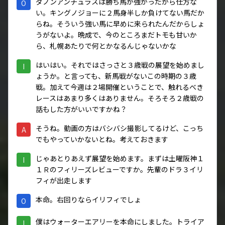
ダノンアンチュラスは勝ち馬が強かったから仕方な
O
い。キングノジョーに２馬身半しか負けてない馬だか
らね。そういう強い馬に早めに来られたんだからしょ
うがないよ。晩成で、今のところまだトモも甘いか
ら、札幌あたりで何とかなるんじゃないかな
はいはい。それではさっさと３歳戦の展望を始めまし
I
ょうか。と言っても、新馬戦がないこの時期の３歳
戦。加えて今週は２場開催ということで、触れるべき
レースはあまり多くはありません。そろそろ２歳戦の
話もした方がいいですかね？
そうね。動画の方はバシバシ撮影してるけど、こっち
A
でもやっていかないとね。考えておきます
じゃあとりあえず展望を始めます。まずは土曜阪神１
I
１Ｒのフィリーズレビューですか。先輩のドラ３イリ
フィが出走します
本命。右回りならイリフィでしょ
O
僕はウォーターエアリーを本命にしました。トライア
I