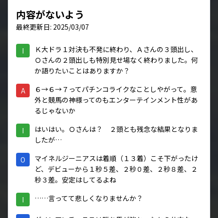
内容がないよう
最終更新日: 2025/03/07
Ｋ大ドラ１対決も不発に終わり、Ａさんの３頭出し、
I
Ｏさんの２頭出しも特別見せ場なく終わりました。何
か語りたいことはありますか？
６→６→７ってパチンコライクなことしやがって。意
A
外と競馬の神様ってのもエンターテインメント性があ
るじゃないか
はいはい。Ｏさんは？ ２頭とも残念な結果となりま
I
したが…
マイネルジーニアスは着順（１３着）こそ下がったけ
O
ど、デビューから１秒５差、２秒０差、２秒８差、２
秒３差。安定はしてるよね
……言ってて悲しくなりませんか？
I