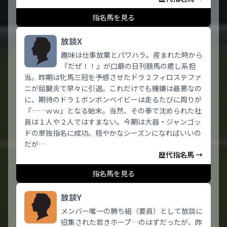
指名馬を見る
放談X
趣味は仕事放棄とパワハラ。産まれた時から
『だぜ！！』が口癖の日刊競馬の癒し系担
当。昨期は牝馬三冠を予感させたドラ２フィロステファ
ニが屈腱炎で早々に引退。これだけでも機嫌は最悪なの
に、期待のドラ１ボンボンベイビーは走るたびに周りが
『……ｗｗ』となる始末。当然、その拳で沈められた社
員は１人や２人ではすまない。今期は大器・ジャンゴッ
ドの単独指名に成功。穏やかなシーズンになればいいの
だが…
歴代指名馬 →
指名馬を見る
放談Y
メンバー唯一の勝ち組（要員）として放談に
招集された若きホープ…のはずだったが、昨