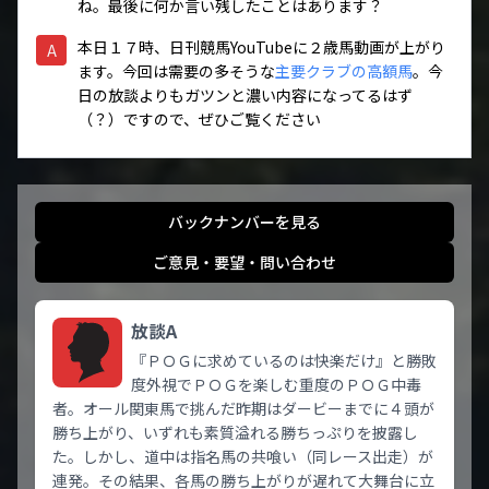
ね。最後に何か言い残したことはあります？
本日１７時、日刊競馬YouTubeに２歳馬動画が上がり
A
ます。今回は需要の多そうな
主要クラブの高額馬
。今
日の放談よりもガツンと濃い内容になってるはず
（？）ですので、ぜひご覧ください
バックナンバーを見る
ご意見・要望・問い合わせ
放談A
『ＰＯＧに求めているのは快楽だけ』と勝敗
度外視でＰＯＧを楽しむ重度のＰＯＧ中毒
者。オール関東馬で挑んだ昨期はダービーまでに４頭が
勝ち上がり、いずれも素質溢れる勝ちっぷりを披露し
た。しかし、道中は指名馬の共喰い（同レース出走）が
連発。その結果、各馬の勝ち上がりが遅れて大舞台に立