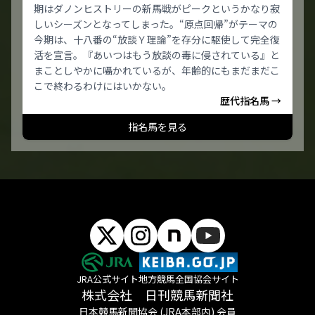
期はダノンヒストリーの新馬戦がピークというかなり寂
しいシーズンとなってしまった。“原点回帰”がテーマの
今期は、十八番の“放談Ｙ理論”を存分に駆使して完全復
活を宣言。『あいつはもう放談の毒に侵されている』と
まことしやかに囁かれているが、年齢的にもまだまだこ
こで終わるわけにはいかない。
歴代指名馬 →
指名馬を見る
JRA公式サイト
地方競馬全国協会サイト
株式会社 日刊競馬新聞社
日本競馬新聞協会 (JRA本部内) 会員