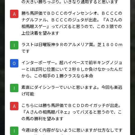
の大きい勝ちっぷり。いきなり通用すると思います
勝ち馬評価でＢＤＣＣのヴィンセンシオ、ＢＣＣＣの
A
ナグルファル、ＢＣＣＣのジュタが出走。『Ａさんの
相馬眼スゲー』ってバズると思うので、この３頭での
上位決着を望みます
ラストは日曜阪神９Ｒのアルメリア賞。芝１８００ｍ
I
です
インターポーザー。超ハイペースで前半キングノジョ
O
ーとほぼ同じ位置にいて２秒８しか負けなかったんだ
から、この相手の１勝クラスなら本命
素直にダイシンラーでいいと思いますよ。今回も楽逃
I
げ可能
こちらには勝ち馬評価でＢＣＤＤのイガッチが出走。
A
『Ａさんの相馬眼パネェ』ってバズると思うので、こ
の馬の勝利を望みます
今週は全く内容がないように思いますが仕方なしです
I