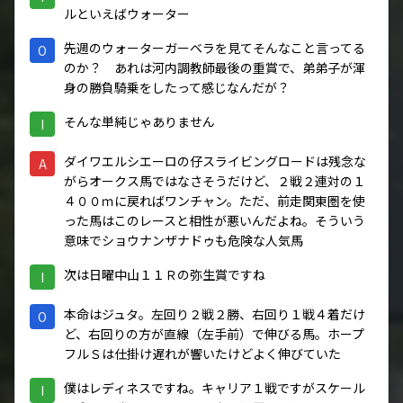
ルといえばウォーター
先週のウォーターガーベラを見てそんなこと言ってる
O
のか？ あれは河内調教師最後の重賞で、弟弟子が渾
身の勝負騎乗をしたって感じなんだが？
そんな単純じゃありません
I
ダイワエルシエーロの仔スライビングロードは残念な
A
がらオークス馬ではなさそうだけど、２戦２連対の１
４００ｍに戻ればワンチャン。ただ、前走関東圏を使
った馬はこのレースと相性が悪いんだよね。そういう
意味でショウナンザナドゥも危険な人気馬
次は日曜中山１１Ｒの弥生賞ですね
I
本命はジュタ。左回り２戦２勝、右回り１戦４着だけ
O
ど、右回りの方が直線（左手前）で伸びる馬。ホープ
フルＳは仕掛け遅れが響いたけどよく伸びていた
僕はレディネスですね。キャリア１戦ですがスケール
I