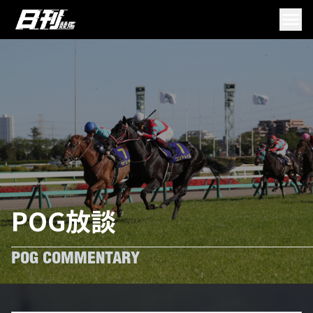
POG放談
POG COMMENTARY