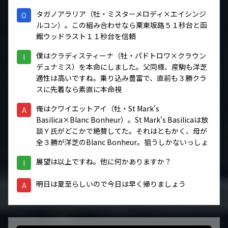
タガノアラリア（牡・ミスターメロディ×エイシンジ
O
ルコン）。この組み合わせなら栗東坂路５１秒台と函
館ウッドラスト１１秒台を信頼
僕はクラディスティーナ（牡・パドトロワ×クラウン
I
デュナミス）を本命にしました。父同様、産駒も洋芝
適性は高いですね。乗り込み豊富で、直前も３勝クラ
スに先着なら素直に本命視
俺はクワイエットアイ（牡・St Mark's
A
Basilica×Blanc Bonheur）。St Mark's Basilicaは放
談Ｙ氏がどこかで絶賛してた。それはともかく、母が
全３勝が洋芝のBlanc Bonheur。狙うしかないっしょ
展望は以上ですね。他に何かありますか？
I
明日は夏至らしいので今日は早く帰りましょう
A