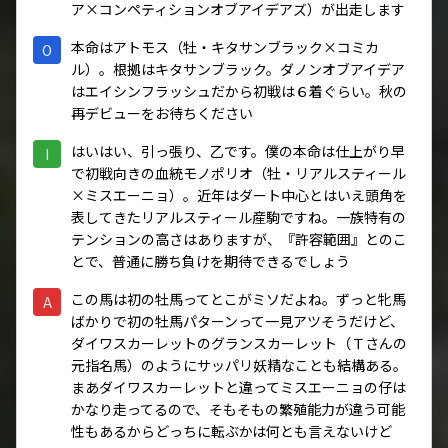
ア×コンペティションオブアイデアズ）が出走します
本命はアトモス（牡・キタサンブラック×コミカ
O
ル）。根拠はキタサンブラック。ダノンオブアイデア
はエイシンフラッシュだから初戦は６着ぐらい。秋の
再デビューをお待ちください
はいはい、引っ張り、乙です。僕の本命は仕上がり早
I
で初戦向きの血統モノポリオ（牡・リアルスティール
×ミスエーニョ）。近年はダート中心とはいえ頭角を
表してきたリアルスティール産駒ですね。一族特有の
テンションの高さはありますが、『許容範囲』とのこ
とで、普通に勝ち負けを期待できるでしょう
この馬は初の牡馬ってとこがミソだよね。ずっと牝馬
A
ばかりで初の牡馬パターンって一見アツそうだけど、
ダイワスカーレットのグランスカーレット（Ｔさんの
元指名馬）のようにサッパリ妖精なことも結構ある。
まあダイワスカーレットと違ってミスエーニョの仔は
かなり走ってるので、そもそもの繁殖能力が違う可能
性もあるからどっちに転ぶかは何とも言えないけど