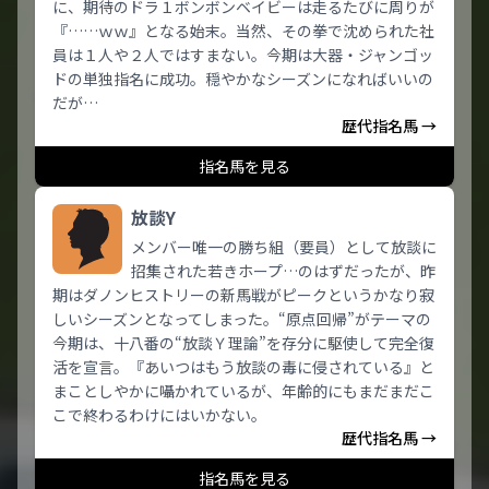
に、期待のドラ１ボンボンベイビーは走るたびに周りが
『……ｗｗ』となる始末。当然、その拳で沈められた社
員は１人や２人ではすまない。今期は大器・ジャンゴッ
ドの単独指名に成功。穏やかなシーズンになればいいの
だが…
歴代指名馬 →
指名馬を見る
放談Y
メンバー唯一の勝ち組（要員）として放談に
招集された若きホープ…のはずだったが、昨
期はダノンヒストリーの新馬戦がピークというかなり寂
しいシーズンとなってしまった。“原点回帰”がテーマの
今期は、十八番の“放談Ｙ理論”を存分に駆使して完全復
活を宣言。『あいつはもう放談の毒に侵されている』と
まことしやかに囁かれているが、年齢的にもまだまだこ
こで終わるわけにはいかない。
歴代指名馬 →
指名馬を見る