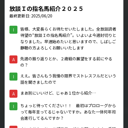
放談Ｉの指名馬紹介２０２５
最終更新日: 2025/06/20
皆様、大変長らくお待たせいたしました。全放談読者
I
待望の“放談Ｉの指名馬紹介”。いよいよ今週封切りと
なりました。早速始めたいと思いますので、しばしご
静聴の方よろしくお願いいたします
先週の振り返りとか、２歳戦の展望をする前にやる
A
の？
ええ。皆さんもう我慢の限界でストレスフルだという
I
話を聞きましたので
まあ別にいいけど、じゃあ１位から紹介…
A
ちょっと待ってください！！ 最初はプロローグから
I
って毎年言ってるじゃないですか。あなた一体何年司
会進行してるんですか？