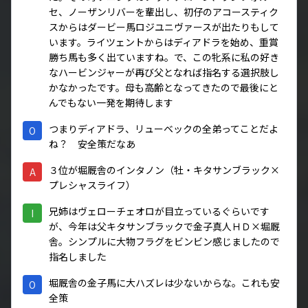
セ、ノーザンリバーを輩出し、初仔のアコースティク
スからはダービー馬ロジユニヴァースが出たりもして
います。ライツェントからはディアドラを始め、重賞
勝ち馬も多く出ていますね。で、この牝系に私の好き
なハービンジャーが再び父となれば指名する選択肢し
かなかったです。母も高齢となってきたので最後にと
んでもない一発を期待します
つまりディアドラ、リューベックの全弟ってことだよ
O
ね？ 安全策だなあ
３位が堀厩舎のインタノン（牡・キタサンブラック×
A
プレシャスライフ）
兄姉はヴェローチェオロが目立っているぐらいです
I
が、今年は父キタサンブラックで金子真人ＨＤ×堀厩
舎。シンプルに大物フラグをビンビン感じましたので
指名しました
堀厩舎の金子馬に大ハズレは少ないからな。これも安
O
全策