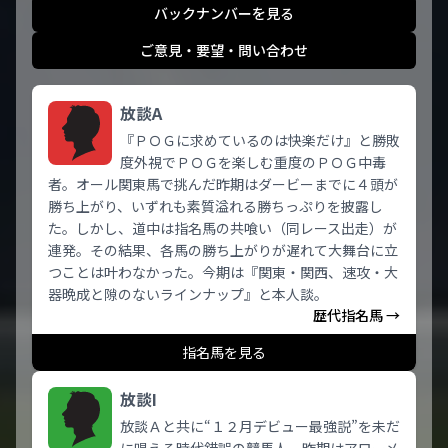
バックナンバーを見る
ご意見・要望・問い合わせ
放談A
『ＰＯＧに求めているのは快楽だけ』と勝敗
度外視でＰＯＧを楽しむ重度のＰＯＧ中毒
者。オール関東馬で挑んだ昨期はダービーまでに４頭が
勝ち上がり、いずれも素質溢れる勝ちっぷりを披露し
た。しかし、道中は指名馬の共喰い（同レース出走）が
連発。その結果、各馬の勝ち上がりが遅れて大舞台に立
つことは叶わなかった。今期は『関東・関西、速攻・大
器晩成と隙のないラインナップ』と本人談。
歴代指名馬 →
指名馬を見る
放談I
放談Ａと共に“１２月デビュー最強説”を未だ