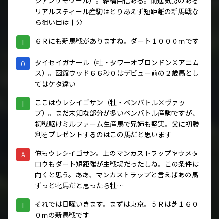
シアンサモワール）。結構自信ある。前進気勢のある
リアルスティール産駒はとりあえず短距離の新馬戦な
ら狙い目は十分
６Ｒにも新馬戦がありますね。ダート１０００ｍです
I
タイセイガナール（牡・タワーオブロンドン×アニム
O
ス）。函館ウッド６６秒０はデビュー前の２歳馬とし
てはケタ違い
ここはウレシイゴサン（牡・ベンバトル×ヴァッ
I
プ）。まだ未知な部分が多いベンバトル産駒ですが、
初戦駆けミルファーム生産馬で兄姉も堅実。父に初勝
利をプレゼントするのはこの馬だと思います
俺もウレシイゴサン。上のマンカストラップやウメタ
A
ロウもダート短距離が主戦場だったしね。この条件は
向くと思う。ああ、マンカストラップと言えばあの馬
ずっと牝馬だと思ったら牡…
それでは日曜いきます。まずは東京。５Ｒは芝１６０
I
０ｍの新馬戦です