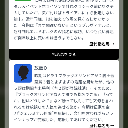
に唱える時代錯誤の競馬人。昨期はアローメ
タル＆イベントホライゾンで牡馬クラシック前にワクテ
カしていたが、気が付けばトライアルにすら出走しない
始末。近年同様、指を加えて他馬を見守るしかなかっ
た。今期は『まず間違いない』というプルヴィナルと、
超評判馬エルドボルグのＷ指名に成功。いつも荒い鼻息
が例年以上に荒いのは言うまでもない。
歴代指名馬 →
指名馬を見る
放談O
昨期はドラ１ブラックオリンピアが２勝＋青
葉賞３着とまずまずの活躍を見せたが、他の
５頭は期間内未勝利（内２頭が登録抹消）。そのため、
『ブラックオリンピアなんて誰でも指名できる』『って
か、他はどうした？』など勝っても負けても文句を言わ
れるのは放談Ｏの人徳の為せる業か。今期は伝家の宝
刀“ジェルミナル理論”を駆使し、文句を言われづらいラ
インナップが完成した。応援してあげてください。
歴代指名馬 →