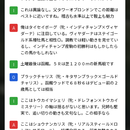
これは異論なし。父タワーオブロンドンでこの距離は
I
ベストに近いですね。稽古も水準以上で鞍上も魅力
俺はタイセイボーグ（牝・インディチャンプ×ヴィヤ
A
ダーナ）に注目している。ヴィヤダーナはステイゴー
ルド系種牡馬と相性◎。調教では軽い動きを見せてい
るし、インディチャンプ産駒の初勝利はもしかしたら
この馬かもしれない
土曜最後は函館。５Ｒは芝１２００ｍの新馬戦です
I
ブラックチャリス（牝・キタサンブラック×ゴールド
O
チャリス）。函館ウッドで６８秒６はデビュー前の２
歳馬としては相当
ここはトウカイマシェリ（牝・ドレフォン×トウカイ
I
ミステリー）の軸は揺るがないと思います。兄姉も堅
実で、追い切りの動きも文句なし。この相手なら
ここはショウナンカリス（牝・リアルスティール×ロ
A