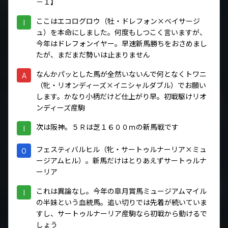
－１】
ここはエコログロウ（牡・ドレフォン×ベイサージ
I
ュ）を本命にしました。何度もしつこく言いますが、
今年はドレフォンイヤー。早速新馬勝ちをおさめまし
たが、まだまだ勢いは止まりません
なんかパッとした馬が全然いないんで何となくトワニ
A
（牝・リオンディーズ×イニシャルダブル）でお願い
します。かなり小柄だけど仕上がり早。初戦駆けリオ
ンディーズ産駒
次は阪神。５Ｒは芝１６００ｍの新馬戦です
I
フェスティバルヒル（牝・サートゥルナーリア×ミュ
O
ージアムヒル）。新馬だけはとりあえずサートゥルナ
ーリア
これは異論なし。今年の皐月賞馬ミュージアムマイル
I
の半妹という血統馬。追い切りでは先着が続いていま
すし、サートゥルナーリア産駒なら初戦から動けるで
しょう