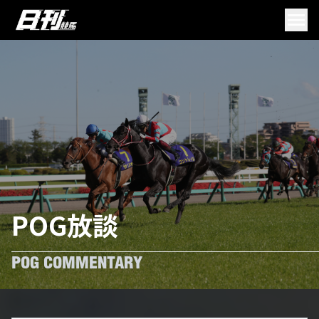
POG放談
POG COMMENTARY