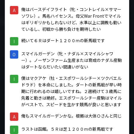
俺はバースデイフライト（牝・コントレイル×サマー
A
ソワレ）。馬名ハイセンス。母父War Frontでマイル
はギリギリかもしれないけど、水準以上に調教も動い
ているし、初戦から勝ち負けを期待したい
続いて６Ｒはダート１２００ｍの新馬戦です
I
スマイルガーデン（牝・ナダル×スマイルシャワ
O
ー）。ノーザンファーム生産または育成のナダル産駒
はダートならだいたい間違いがない
僕はマクアケ（牡・エスポワールシチー×ツクバエル
I
ドラド）を本命にしました。ダートの新馬戦が早い時
期に行われるのは嬉しいですね。２週続けて３歳馬に
先着と動きは絶好。エスポワールシチー産駒はマイル
がベストで、スピードを生かす競馬が良いと思います
俺もスマイルガーデンかな。根拠は大体Ｏさんと同じ
A
ラストは函館。５Ｒは芝１２００ｍの新馬戦です
I