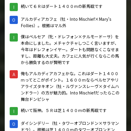
続いて６Ｒはダート１４００ｍの新馬戦です
I
アルカディアカフェ（牡・Into Mischief×Mary's
O
Follies）。根拠はマル外
僕はペルセア（牝・ドレフォン×テルモードーサ）を
I
本命にしました。メチャクチャしつこく言いますが、
今年はドレフォンイヤー。ダートも問題なくこなせま
すし、距離も大丈夫。カフェに人気が行くならこの馬
から勝負するのが賢明です
俺もアルカディアカフェかな。これはダート１４００
A
ｍってとこがポイント。１６００ｍならペルセアやリ
アライズタキオン（牡・ルヴァンスレーヴ×タイムハ
ンドラー）の方が魅力的。Into Mischiefだったらこの
舞台ドンピシャ
続いて阪神。５Ｒは芝１４００ｍの新馬戦です
I
ダイシンデリー（牡・タワーオブロンドン×サラマン
O
ドラ）。根拠は芝１４００ｍのタワーオブロンドン