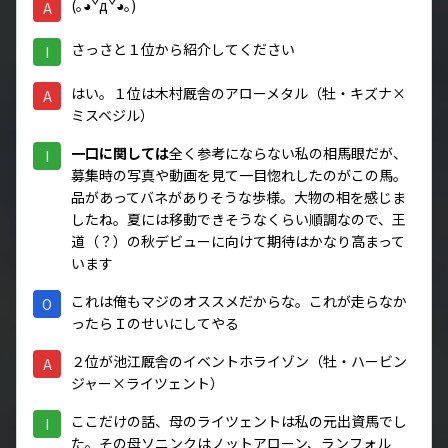
(｡◕ˇдˇ​◕｡)
A
さっさと１位から紹介してください
I
はい。１位は木村厩舎のアローメタル（牡・キズナ×
A
ミスベジル）
一口に関しては
全く参考にならない私の相馬眼だが、
I
募集時の写真や動画を見て一目惚れしたのがこの馬。
品があってバネがありそうな歩様。大物の相を感じま
したね。夏には移動できそうなくらい順調なので、王
道（？）の秋デビューに向けて期待はかなり高まって
います
これは俺もマジのオススメだからな。これが走らなか
O
ったらＩのせいにしてやる
２位が池江厩舎のイベントホライゾン（牡・ハービン
A
ジャー×ライツェント）
ここだけの話、母のライツェントは私の元出資馬でし
I
た。その母ソニンクはノットアローン、ランフォル