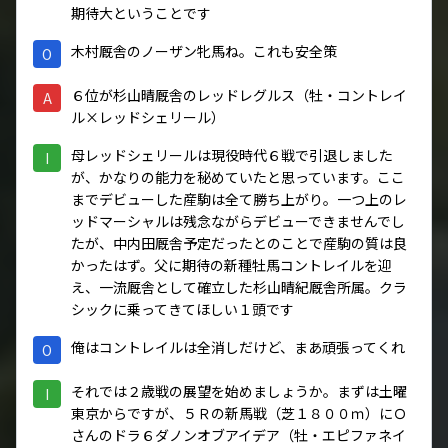
期待大ということです
木村厩舎のノーザン牝馬ね。これも安全策
O
６位が杉山晴厩舎のレッドレグルス（牡・コントレイ
A
ル×レッドシェリール）
母レッドシェリールは現役時代６戦で引退しました
I
が、かなりの能力を秘めていたと思っています。ここ
までデビューした産駒は全て勝ち上がり。一つ上のレ
ッドマーシャルは残念ながらデビューできませんでし
たが、中内田厩舎予定だったとのことで産駒の質は良
かったはず。父に期待の新種牡馬コントレイルを迎
え、一流厩舎として確立した杉山晴紀厩舎所属。クラ
シックに乗ってきてほしい１頭です
俺はコントレイルは全消しだけど、まあ頑張ってくれ
O
それでは２歳戦の展望を始めましょうか。まずは土曜
I
東京からですが、５Ｒの新馬戦（芝１８００ｍ）にＯ
さんのドラ６ダノンオブアイデア（牡・エピファネイ