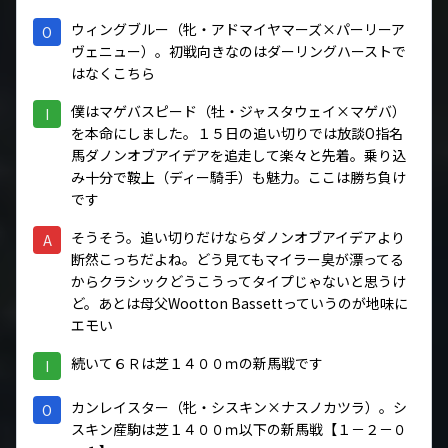
ウィングブルー（牝・アドマイヤマーズ×パーリーア
O
ヴェニュー）。初戦向きなのはダーリングハーストで
はなくこちら
僕はマゲバスピード（牡・ジャスタウェイ×マゲバ）
I
を本命にしました。１５日の追い切りでは放談O指名
馬ダノンオブアイデアを追走して楽々と先着。乗り込
み十分で鞍上（ディー騎手）も魅力。ここは勝ち負け
です
そうそう。追い切りだけならダノンオブアイデアより
A
断然こっちだよね。どう見てもマイラー臭が漂ってる
からクラシックどうこうってタイプじゃないと思うけ
ど。あとは母父Wootton Bassettっていうのが地味に
エモい
続いて６Ｒは芝１４００ｍの新馬戦です
I
カンレイスター（牝・シスキン×ナスノカツラ）。シ
O
スキン産駒は芝１４００ｍ以下の新馬戦【１－２－０