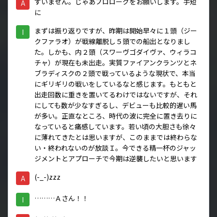
すいません。じゃあプロローグをお願いします。手短
A
に
まずは振り返りですが、昨期は開始早々に１頭（ジー
I
クファラオ）が戦線離脱し５頭での船出となりまし
た。しかも、内２頭（スワーヴゴダイヴァ、ウィラコ
チャ）が現在も未出走。実質ファイアンクランツとネ
ブラディスクの２頭で戦っているような現状で、本当
にギリギリの戦いをしているなと感じます。もともと
出走回数に重きを置いてるわけではないですが、それ
にしても数が少なすぎるし、デビューも比較的遅い馬
が多い。正直なところ、時代の波に完全に置き去りに
なっていると痛感しています。若い頃の大胆さも徐々
に薄れてきたとは思いますが、このままでは終わらな
い・終われないのが放談Ｉ。今できる精一杯のジャッ
ジメントとアプローチで今期は逆襲したいと思います
(-_-)zzz
A
………Ａさん！！
I