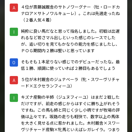
４位が斎藤誠厩舎のサトノワーグナー（牡・ロードカ
A
ナロア×サトノワルキューレ）。これは先週走ったね
（２番人気４着）
純粋に良い馬だなと思って指名しました。初戦は出遅
I
れるなど若さマル出しといった感じのレースでした
が、追い切りを見てもかなりの能力を感じましたし、
ＰＯＧ期間内２勝は堅いと思っています
そもそも１本足りない感じでのデビューだったな。最
O
低１勝、順調に使っていれば２勝目もあるでしょう
５位が木村厩舎のジュナベーラ（牝・スワーヴリチャ
A
ード×エクセランフィーユ）
キズナ産駒の半姉（ジュヌフィーユ）はまだ２戦した
I
だけですが、前走の感じからはすぐに勝ち上がれそう
ですね。この馬も姉と同じく少し小柄ですが牧場の評
価は上々です。坂路の走りも軽快で、数字以上の馬体
を大きく見せる点に惹かれました。木村厩舎×スワー
ヴリチャード産駒×牝馬といえばレガレイラ。つまり