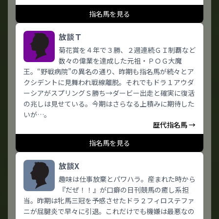
指名馬を見る
放談Ｔ
菊花賞を４年で３勝、２週連続ＧＩ制覇など
数々の偉業を達成した元祖・ＰＯＧ大魔
王。“野戦病院”の異名の通り、昨期も指名馬が続々とア
クシデントに見舞われ戦線離脱。それでもドラ１アウダ
ーシアがスプリングＳ勝ち→ダービー出走と確実に復活
の兆しは見せている。今期はさらなる上積みに期待した
いが…。
歴代指名馬 →
指名馬を見る
放談X
趣味は仕事放棄とパワハラ。産まれた時から
『だぜ！！』が口癖の日刊競馬の癒し系担
当。昨期は牝馬三冠を予感させたドラ２フィロステファ
ニが屈腱炎で早々に引退。これだけでも機嫌は最悪なの