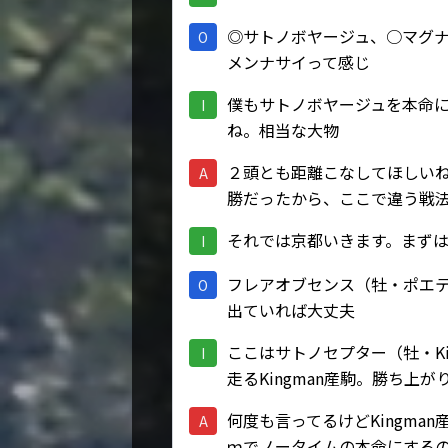
◎サトノボヤージュ、○マグ
O
メンナサイって感じ
僕もサトノボヤージュを本命
I
ね。相当な大物
２頭とも距離こなしてほしい
A
勝だったから、ここで違う戦
それでは京都いきます。まず
I
フレアオブセンス（牡・ポエ
O
出ていれば大丈夫
ここはサトノセプター（牡・K
I
走るKingman産駒。勝ち上
何度も言ってるけどKingm
A
ｍでノータイムの本命にする