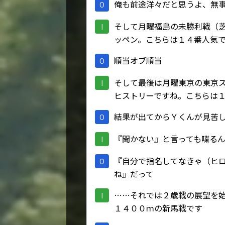
俺も前途洋々だと思うよ、無
O
そして月曜福島の未勝利戦（
I
ッペン。こちらは１４番人気
順当オブ順当
O
そして最後は月曜東京の東京
I
ヒストリーですね。こちらは
結果が出てからＹくんが見苦
O
『聞かない』と言っても喋る
I
『自分で指名してなきゃ（ヒ
O
ね』だって
……それでは２歳戦の展望を
I
１４００ｍの新馬戦です