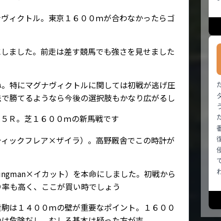
ナヴィクトル。東京１６００ｍが合わなかったらゴ
にしました。前走は差す競馬でも強さを見せました
ね。特にマグナヴィクトルに関しては初戦が逃げ圧
法で勝てるようなら今後の選択肢もかなり広がるし
は５Ｒ。芝１６００ｍの新馬戦です
ティックフレア×ザイラ）。高野厩舎でこの時計が
ingman×イカット）を本命にしました。初戦から
がり率も高く、ここが買い時でしょう
an産駒は１４００ｍの壁が重要なポイント。１６００
のは危険だし、むしろ基本は疑った方が吉