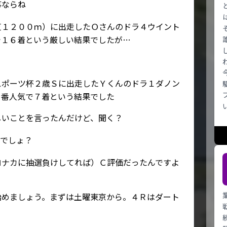
事ならね
芝１２００ｍ）に出走したＯさんのドラ４ウイント
で１６着という厳しい結果でしたが…
スポーツ杯２歳Ｓに出走したＹくんのドラ１ダノン
１番人気で７着という結果でした
しいことを言ったんだけど、聞く？
んでしょ？
ロナカに抽選負けしてれば）Ｃ評価だったんですよ
始めましょう。まずは土曜東京から。４Ｒはダート