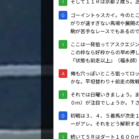
そして１１Ｒは京都２歳Ｓ。
I
ゴーイントゥスカイ。今のと
O
がりが速すぎない馬場や展開
駒が苦手なレースでもあるの
ここは一発狙ってアスクエジ
I
この枠なら好枠からの早め押
『状態も前走以上』（福永師
俺も穴っぽいところ狙ってロ
A
かな。平坦替わり＋前走の敗
それでは日曜いきましょう。
I
０ｍ）が注目でしょうか。Ｔ
初戦は３、４、５着馬が次走
O
ーがアレ。それをどう解釈す
続いて５Ｒはダート１６００
I