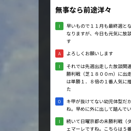
無事なら前途洋々
早いもので１１月も最終週と
I
なりますが、今日も元気に放
す
よろしくお願いします
A
それでは先週出走した放談関
I
勝利戦（芝１８００ｍ）に出
は単勝１．８倍の１番人気に
た
キ甲が抜けてない幼児体型だ
O
ね。早めに外に出して踏んで
続いて日曜京都の未勝利戦（
I
ェマーレですね。こちらは５