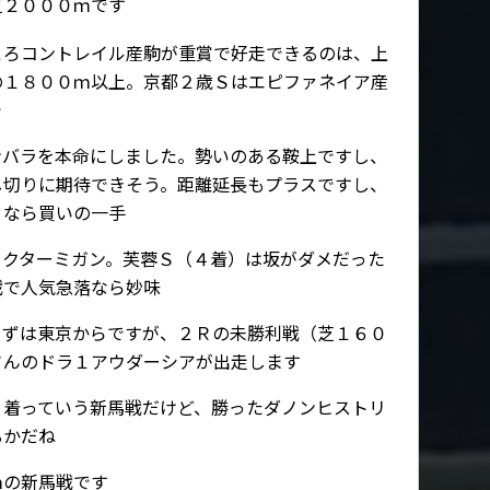
芝２０００ｍです
ころコントレイル産駒が重賞で好走できるのは、上
の１８００ｍ以上。京都２歳Ｓはエピファネイア産
で
ンバラを本命にしました。勢いのある鞍上ですし、
し切りに期待できそう。距離延長もプラスですし、
）なら買いの一手
ックターミガン。芙蓉Ｓ（４着）は坂がダメだった
戦で人気急落なら妙味
まずは東京からですが、２Ｒの未勝利戦（芝１６０
さんのドラ１アウダーシアが出走します
１着っていう新馬戦だけど、勝ったダノンヒストリ
るかだね
ｍの新馬戦です