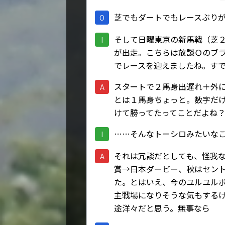
芝でもダートでもレースぶり
O
そして日曜東京の新馬戦（芝
I
が出走。こちらは放談Ｏのブ
でレースを迎えましたね。す
スタートで２馬身出遅れ＋外
A
とは１馬身ちょっと。数字だ
けて勝ってたってことだよね
……そんなトーシロみたいな
I
それは冗談だとしても、怪我
A
賞→日本ダービー、秋はセン
た。とはいえ、今のユルユル
主戦場になりそうな気もする
途洋々だと思う。無事なら