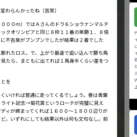
が変わらんかったね（苦笑）
２０００ｍ）ではＡさんのドラ６ショウナンマルチ
ラックオリンピアと同じ８枠１１番の単勝１．８倍
でに不吉臭がプンプンでしたが結果は２着でした
に膨れたロス。で、上がり最速で追い込んで勝ち馬
け見たら、まともに出てれば１馬身半くらい差をつ
？
ことを
なくいければ普通に走ってくるでしょう。春は青葉
トライト記念→菊花賞というローテが完璧に見え
ボディが締まってくれば１６００～１８００辺りが
けど。いずれにしても結果以外は何も文句なし。前