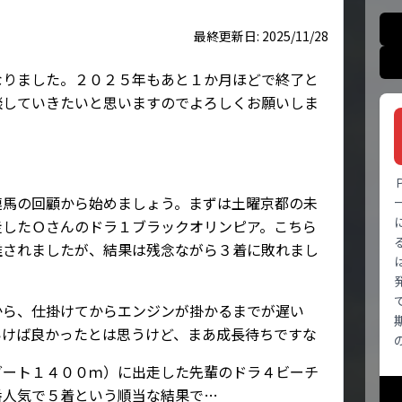
最終更新日: 2025/11/28
なりました。２０２５年もあと１か月ほどで終了と
談していきたいと思いますのでよろしくお願いしま
連馬の回顧から始めましょう。まずは土曜京都の未
走したＯさんのドラ１ブラックオリンピア。こちら
推されましたが、結果は残念ながら３着に敗れまし
から、仕掛けてからエンジンが掛かるまでが遅い
いけば良かったとは思うけど、まあ成長待ちですな
ダート１４００ｍ）に出走した先輩のドラ４ビーチ
番人気で５着という順当な結果で…