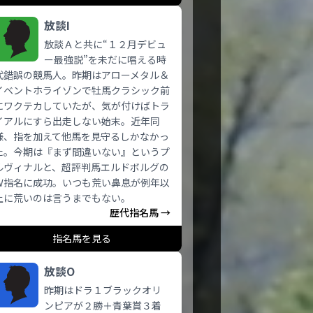
放談I
放談Ａと共に“１２月デビュ
ー最強説”を未だに唱える時
代錯誤の競馬人。昨期はアローメタル＆
イベントホライゾンで牡馬クラシック前
にワクテカしていたが、気が付けばトラ
イアルにすら出走しない始末。近年同
様、指を加えて他馬を見守るしかなかっ
た。今期は『まず間違いない』というプ
ルヴィナルと、超評判馬エルドボルグの
Ｗ指名に成功。いつも荒い鼻息が例年以
上に荒いのは言うまでもない。
歴代指名馬 →
指名馬を見る
放談O
昨期はドラ１ブラックオリ
ンピアが２勝＋青葉賞３着