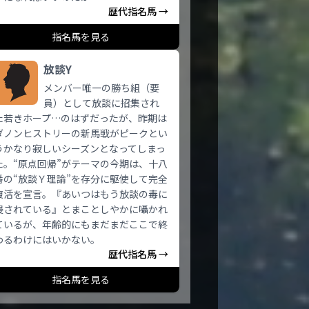
歴代指名馬 →
指名馬を見る
放談Y
メンバー唯一の勝ち組（要
員）として放談に招集され
た若きホープ…のはずだったが、昨期は
ダノンヒストリーの新馬戦がピークとい
うかなり寂しいシーズンとなってしまっ
た。“原点回帰”がテーマの今期は、十八
番の“放談Ｙ理論”を存分に駆使して完全
復活を宣言。『あいつはもう放談の毒に
侵されている』とまことしやかに囁かれ
ているが、年齢的にもまだまだここで終
わるわけにはいかない。
歴代指名馬 →
指名馬を見る