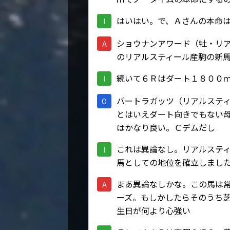
はいはい。で、Ａさんの本命
I
ショウナンアワード（牡・リ
A
のリアルスティール産駒の新
続いて６Ｒはダート１８００
I
バートラガッツ（リアルステ
O
とはいえダート向きでもない
はかなり良い。Ｃデムだし
これは異論なし。リアルステ
I
馬としての地位を確立しまし
まあ異論なしかな。この馬は
A
ーズ。もしかしたらそのうち
生日が何より心強い