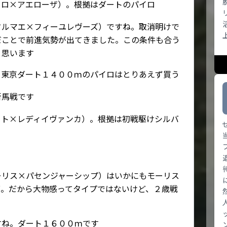
イロ×アエローザ）。根拠はダートのパイロ
タルマエ×フィーユレヴーズ）ですね。取消明けで
だことで前進気勢が出てきました。この条件も合う
と思います
。東京ダート１４００ｍのパイロはとりあえず買う
新馬戦です
ート×レディイヴァンカ）。根拠は初戦駆けシルバ
ーリス×パセンジャーシップ）はいかにもモーリス
面。だから大物感ってタイプではないけど、２歳戦
すね。ダート１６００ｍです