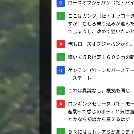
ローズオブジャパン（牝・パ
O
ここはガンダ（牡・ホッコー
I
すが、むしろ乗り込みが進ん
でしょうし、改めて狙いたい
俺もローズオブジャパンかな
A
続いて５Ｒは芝１６００ｍの
I
ゲンテン（牡・シルバーステ
O
ーステート
これは異論なし。根拠も同じ
I
ロンギングセリーヌ（牝・モ
A
産駒って感じのボディと気性
とかなら初戦から買えるはず
９ＲにはカトレアＳがありま
I