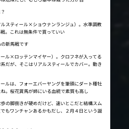
は？
アルスティール×ショウナンランジュ）。水準調教
馬戦。これは無条件で買っていい
ｍの新馬戦です
ィール×ロッテンマイヤー）。クロフネが入ってる
母系だが、そこはリアルスティールでカバー。動き
ィールは、フォーエバーヤングを筆頭にダート種牡
たね。桜花賞馬が姉にいる血統で素質も高し
常歩の脚捌きが硬めだけど、速いとこだと結構スム
芝でもワンチャンあるかもだし、２月４日という誕