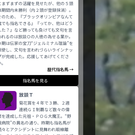
とまずまずの活躍を見せたが、他の５頭
は期間内未勝利（内２頭が登録抹消）。
そのため、『ブラックオリンピアなんて
誰でも指名できる』『ってか、他はどう
した？』など勝っても負けても文句を言
われるのは放談Ｏの人徳の為せる業か。
今期は伝家の宝刀“ジェルミナル理論”を
駆使し、文句を言われづらいラインナッ
プが完成した。応援してあげてくださ
い。
歴代指名馬 →
指名馬を見る
放談Ｔ
菊花賞を４年で３勝、２週
連続ＧＩ制覇など数々の偉
業を達成した元祖・ＰＯＧ大魔王。“野
戦病院”の異名の通り、昨期も指名馬が
続々とアクシデントに見舞われ戦線離