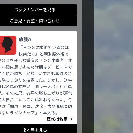
バックナンバーを見る
ご意見・要望・問い合わせ
放談A
『ＰＯＧに求めているのは
快楽だけ』と勝敗度外視で
ＰＯＧを楽しむ重度のＰＯＧ中毒者。オ
ール関東馬で挑んだ昨期はダービーまで
に４頭が勝ち上がり、いずれも素質溢れ
る勝ちっぷりを披露した。しかし、道中
は指名馬の共喰い（同レース出走）が連
発。その結果、各馬の勝ち上がりが遅れ
て大舞台に立つことは叶わなかった。今
期は『関東・関西、速攻・大器晩成と隙
のないラインナップ』と本人談。
歴代指名馬 →
指名馬を見る