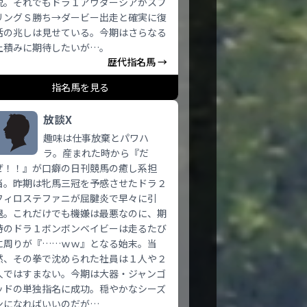
脱。それでもドラ１アウダーシアがスプ
リングＳ勝ち→ダービー出走と確実に復
活の兆しは見せている。今期はさらなる
上積みに期待したいが…。
歴代指名馬 →
指名馬を見る
放談X
趣味は仕事放棄とパワハ
ラ。産まれた時から『だ
ぜ！！』が口癖の日刊競馬の癒し系担
当。昨期は牝馬三冠を予感させたドラ２
フィロステファニが屈腱炎で早々に引
退。これだけでも機嫌は最悪なのに、期
待のドラ１ボンボンベイビーは走るたび
に周りが『……ｗｗ』となる始末。当
然、その拳で沈められた社員は１人や２
人ではすまない。今期は大器・ジャンゴ
ッドの単独指名に成功。穏やかなシーズ
ンになればいいのだが…