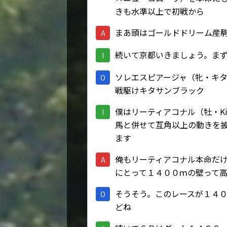
きも水準以上で初戦から
まあ頭はゴールドドリーム産
A
続いて京都いきましょう。ま
I
ソレエスピアージャ（牝・キタ
O
戦駆けキタサンブラック
僕はリーティアコナル（牡・Kin
I
馬と併せて互角以上の動きを
ます
俺もリーティアコナル本命だけ
A
にとって１４００ｍの壁って
そうそう。このレースが１４
O
どね