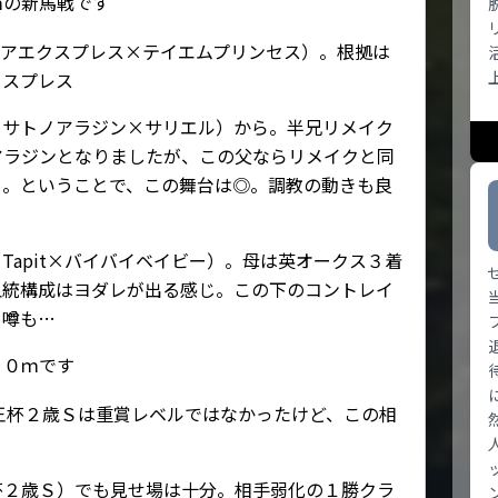
ｍの新馬戦です
ジアエクスプレス×テイエムプリンセス）。根拠は
クスプレス
・サトノアラジン×サリエル）から。半兄リメイク
アラジンとなりましたが、この父ならリメイクと同
う。ということで、この舞台は◎。調教の動きも良
Tapit×バイバイベイビー）。母は英オークス３着
血統構成はヨダレが出る感じ。この下のコントレイ
う噂も…
００ｍです
王杯２歳Ｓは重賞レベルではなかったけど、この相
杯２歳Ｓ）でも見せ場は十分。相手弱化の１勝クラ