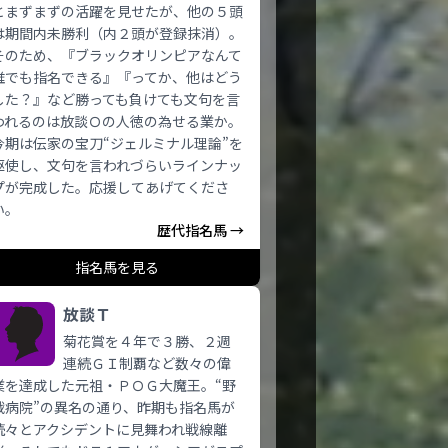
とまずまずの活躍を見せたが、他の５頭
は期間内未勝利（内２頭が登録抹消）。
そのため、『ブラックオリンピアなんて
誰でも指名できる』『ってか、他はどう
した？』など勝っても負けても文句を言
われるのは放談Ｏの人徳の為せる業か。
今期は伝家の宝刀“ジェルミナル理論”を
駆使し、文句を言われづらいラインナッ
プが完成した。応援してあげてくださ
い。
歴代指名馬 →
指名馬を見る
放談Ｔ
菊花賞を４年で３勝、２週
連続ＧＩ制覇など数々の偉
業を達成した元祖・ＰＯＧ大魔王。“野
戦病院”の異名の通り、昨期も指名馬が
続々とアクシデントに見舞われ戦線離