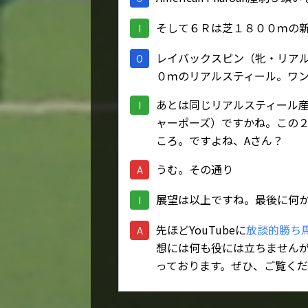
そして６Ｒは芝１８００ｍの
I
レイバックスピン（牝・リア
O
０ｍのリアルスティール。ワ
あとは同じリアルスティール
I
ャーポーズ）ですかね。この
ころ。ですよね、Aさん？
うむ。その通り
A
展望は以上ですね。最後に何
I
先ほどYouTubeに
放談的勝ち
A
想には何も役には立ちません
っております。ぜひ、ご覧く