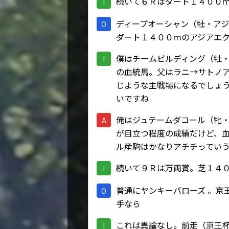
続いて６Ｒはダート１４００
I
ディープオーシャン（牡・ア
O
ダート１４００ｍのアジアエ
僕はチームビルディング（牡
I
の血統馬。父はラニ→サトノ
じような主戦場になるでしょ
いですね
俺はジュテームダコール（牝・
A
が目立つ程度の成績だけど、
ル産駒はかなりアチチってい
続いて９Ｒは万両賞。芝１４
I
普通にヤンキーバローズ 。京
O
手なら
これは異論なし。前走（京王
I