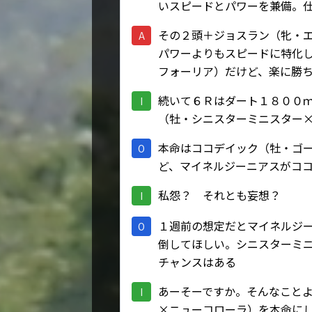
いスピードとパワーを兼備。
その２頭＋ジョスラン（牝・
A
パワーよりもスピードに特化
フォーリア）だけど、楽に勝
続いて６Ｒはダート１８００
I
（牡・シニスターミニスター
本命はココデイック（牡・ゴ
O
ど、マイネルジーニアスがコ
私怨？ それとも妄想？
I
１週前の想定だとマイネルジ
O
倒してほしい。シニスターミ
チャンスはある
あーそーですか。そんなこと
I
×ニューコローラ）を本命に