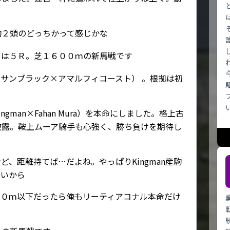
駒２頭のどっちかって感じかな
ずは５Ｒ。芝１６００ｍの新馬戦です
サンブラック×アマルフィコースト） 。根拠は初
gman×Fahan Mura）を本命にしました。格上古
披露。鞍上ムーア騎手も心強く、勝ち負けを期待し
ど、距離持てば…だよね。やっぱりKingman産駒
高いから
００ｍ以下だったら俺もリーティアコナル本命だけ