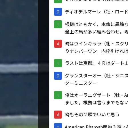
ディオデルマーレ（牡・ロード
O
根拠はともかく、本命に異論
I
途上の馬が多い組み合わせ。
俺はウインキララ（牝・スク
A
りナンバーワン。内枠引けれ
ラストは京都。４Ｒはダート
I
グランスターオー（牡・シニ
O
ターミニスター
僕はオーラエグザート（牡・Ame
I
ました。根拠は言うまでもないです
俺もその２頭でいいと思う
A
American Pharoah産駒３
O