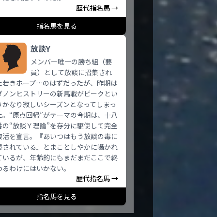
歴代指名馬 →
指名馬を見る
放談Y
メンバー唯一の勝ち組（要
員）として放談に招集され
た若きホープ…のはずだったが、昨期は
ダノンヒストリーの新馬戦がピークとい
うかなり寂しいシーズンとなってしまっ
た。“原点回帰”がテーマの今期は、十八
番の“放談Ｙ理論”を存分に駆使して完全
復活を宣言。『あいつはもう放談の毒に
侵されている』とまことしやかに囁かれ
ているが、年齢的にもまだまだここで終
わるわけにはいかない。
歴代指名馬 →
指名馬を見る