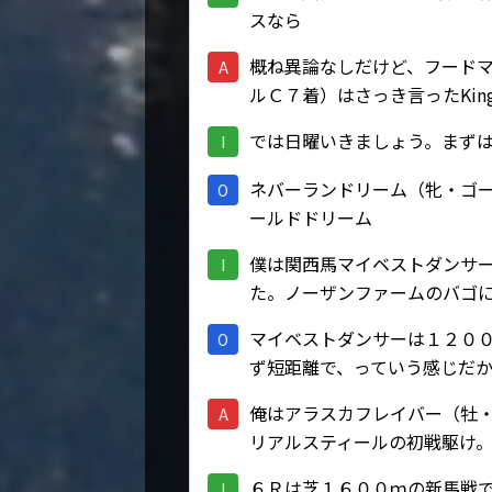
スなら
概ね異論なしだけど、フード
A
ルＣ７着）はさっき言ったKi
では日曜いきましょう。まず
I
ネバーランドリーム（牝・ゴ
O
ールドドリーム
僕は関西馬マイベストダンサ
I
た。ノーザンファームのバゴ
マイベストダンサーは１２０
O
ず短距離で、っていう感じだ
俺はアラスカフレイバー（牡
A
リアルスティールの初戦駆け
６Ｒは芝１６００ｍの新馬戦
I