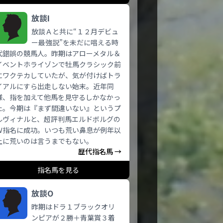
放談I
放談Ａと共に“１２月デビュ
ー最強説”を未だに唱える時
代錯誤の競馬人。昨期はアローメタル＆
イベントホライゾンで牡馬クラシック前
にワクテカしていたが、気が付けばトラ
イアルにすら出走しない始末。近年同
様、指を加えて他馬を見守るしかなかっ
た。今期は『まず間違いない』というプ
ルヴィナルと、超評判馬エルドボルグの
Ｗ指名に成功。いつも荒い鼻息が例年以
上に荒いのは言うまでもない。
歴代指名馬 →
指名馬を見る
放談O
昨期はドラ１ブラックオリ
ンピアが２勝＋青葉賞３着