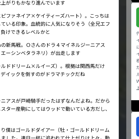
仕上がりもかなり進んでいます
エピファネイア×ケイティーズハート）。こっちは
している印象。血統的に人気になりそう（全兄エフ
ち負けできるレベルかと
ｍの新馬戦。Ｏさんのドラ４マイネルジーニアス
×エーシンベタラネリ）が出走します
ールドドリーム×ルイーズ）。根拠は関西馬だけ
コデイックを倒すのがドラマチックだね
ーニアスが戸崎騎手だったはずなんだよね。だから
ニスター産駒にしてはウッドで動いている方だし、
より僕はゴールドダイアー（牡・ゴールドドリーム
しました。連日一杯に追われて仕上がりは上々。動