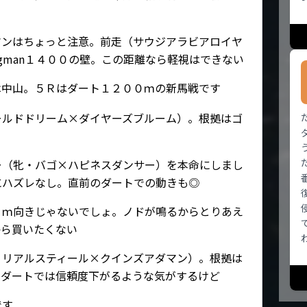
マンはちょっと注意。前走（サウジアラビアロイヤ
ngman１４００の壁。この距離なら軽視はできない
は中山。５Ｒはダート１２００ｍの新馬戦です
ールドドリーム×ダイヤーズブルーム）。根拠はゴ
ー（牝・バゴ×ハピネスダンサー）を本命にしまし
にハズレなし。直前のダートでの動きも◎
０ｍ向きじゃないでしょ。ノドが鳴るからとりあえ
から買いたくない
・リアルスティール×クインズアダマン）。根拠は
。ダートでは信頼度下がるような気がするけど
です