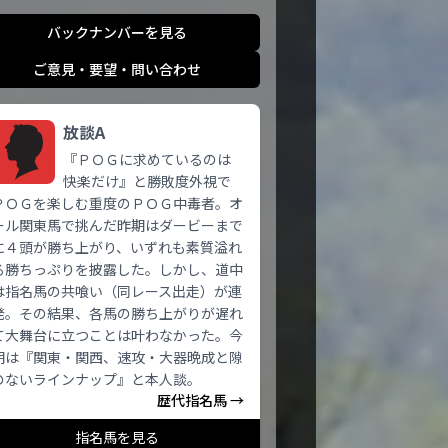
バックナンバーを見る
ご意見・要望・問い合わせ
放談A
『ＰＯＧに求めているのは
快楽だけ』と勝敗度外視で
ＰＯＧを楽しむ重度のＰＯＧ中毒者。オ
ール関東馬で挑んだ昨期はダービーまで
に４頭が勝ち上がり、いずれも素質溢れ
る勝ちっぷりを披露した。しかし、道中
は指名馬の共喰い（同レース出走）が連
発。その結果、各馬の勝ち上がりが遅れ
て大舞台に立つことは叶わなかった。今
期は『関東・関西、速攻・大器晩成と隙
のないラインナップ』と本人談。
歴代指名馬 →
指名馬を見る