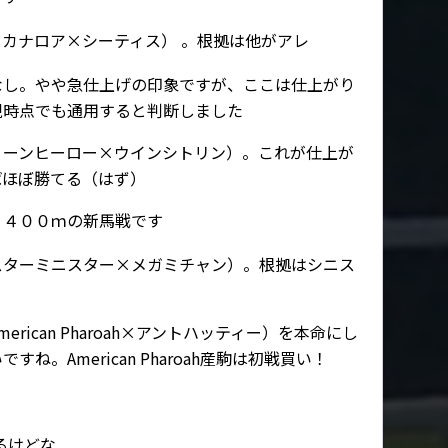
カナロア×シーティス） 。根拠は他がアレ
なし。やや急仕上げの印象ですが、ここは仕上がり
現時点でも通用すると判断しました
リーンヒーロー×ウインシトリン）。これが仕上が
ばほぼ勝てる（はず）
１４００ｍの新馬戦です
スターミニスター×メガミチャン）。根拠はシニス
rican Pharoah×アントハッティー）を本命にし
ね。American Pharoah産駒は初戦買い！
頭いるけどな