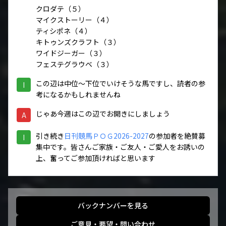
クロダテ（５）
マイクストーリー（４）
ティシポネ（４）
キトゥンズクラフト（３）
ワイドジーガー（３）
フェステグラウベ（３）
この辺は中位～下位でいけそうな馬ですし、読者の参
I
考になるかもしれませんね
じゃあ今週はこの辺でお開きにしましょう
A
引き続き
日刊競馬ＰＯＧ2026-2027
の参加者を絶賛募
I
集中です。皆さんご家族・ご友人・ご愛人をお誘いの
上、奮ってご参加頂ければと思います
バックナンバーを見る
ご意見・要望・問い合わせ