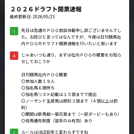
２０２６ドラフト開票速報
最終更新日: 2026/05/23
先日は急遽のＰＯＧ放談休載申し訳ございませんでし
I
た。お詫びと言ってはなんですが、今週は日刊競馬社
内ＰＯＧのドラフト開票速報を行いたいと思います
じゃあいつも通り、まずは社内ＰＯＧの概要をお知ら
A
せしておこうか
日刊競馬社内ＰＯＧ概要
◎参加人数１９人
◎指名馬６頭持ち
◎指名馬リスト記載は１５頭までで提出
◎ノーザンＦ生産馬は原則３頭まで（４頭以上は罰
則）
◎期間は新馬戦～菊花賞まで（一部ダービーもあり）
◎母馬優先制度（翌年のみ有効）あり
ルールはほぼ前年と変わらずですね
I