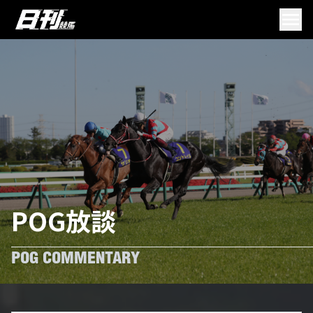
POG放談
POG COMMENTARY