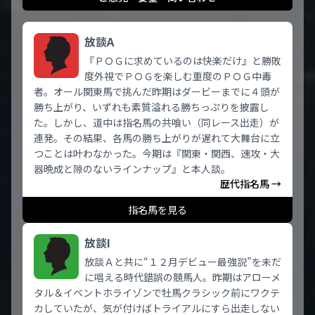
放談A
『ＰＯＧに求めているのは快楽だけ』と勝敗
度外視でＰＯＧを楽しむ重度のＰＯＧ中毒
者。オール関東馬で挑んだ昨期はダービーまでに４頭が
勝ち上がり、いずれも素質溢れる勝ちっぷりを披露し
た。しかし、道中は指名馬の共喰い（同レース出走）が
連発。その結果、各馬の勝ち上がりが遅れて大舞台に立
つことは叶わなかった。今期は『関東・関西、速攻・大
器晩成と隙のないラインナップ』と本人談。
歴代指名馬 →
指名馬を見る
放談I
放談Ａと共に“１２月デビュー最強説”を未だ
に唱える時代錯誤の競馬人。昨期はアローメ
タル＆イベントホライゾンで牡馬クラシック前にワクテ
カしていたが、気が付けばトライアルにすら出走しない