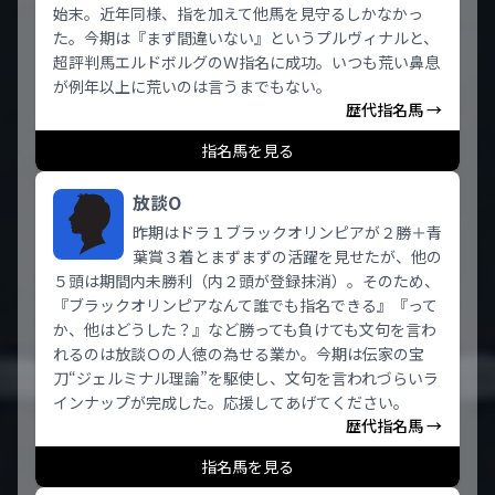
始末。近年同様、指を加えて他馬を見守るしかなかっ
た。今期は『まず間違いない』というプルヴィナルと、
超評判馬エルドボルグのＷ指名に成功。いつも荒い鼻息
が例年以上に荒いのは言うまでもない。
歴代指名馬 →
指名馬を見る
放談O
昨期はドラ１ブラックオリンピアが２勝＋青
葉賞３着とまずまずの活躍を見せたが、他の
５頭は期間内未勝利（内２頭が登録抹消）。そのため、
『ブラックオリンピアなんて誰でも指名できる』『って
か、他はどうした？』など勝っても負けても文句を言わ
れるのは放談Ｏの人徳の為せる業か。今期は伝家の宝
刀“ジェルミナル理論”を駆使し、文句を言われづらいラ
インナップが完成した。応援してあげてください。
歴代指名馬 →
指名馬を見る