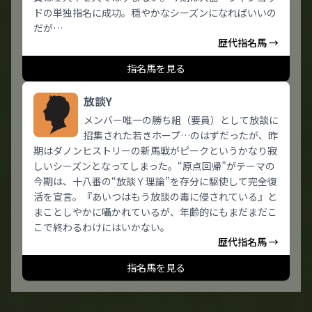
ドの単独指名に成功。穏やかなシーズンになればいいの
だが…
歴代指名馬 →
指名馬を見る
放談Y
メンバー唯一の勝ち組（要員）として放談に
招集された若きホープ…のはずだったが、昨
期はダノンヒストリーの新馬戦がピークというかなり寂
しいシーズンとなってしまった。“原点回帰”がテーマの
今期は、十八番の“放談Ｙ理論”を存分に駆使して完全復
活を宣言。『あいつはもう放談の毒に侵されている』と
まことしやかに囁かれているが、年齢的にもまだまだこ
こで終わるわけにはいかない。
歴代指名馬 →
指名馬を見る