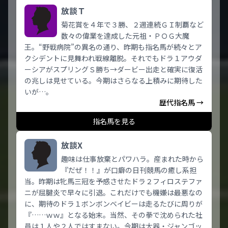
放談Ｔ
菊花賞を４年で３勝、２週連続ＧＩ制覇など
数々の偉業を達成した元祖・ＰＯＧ大魔
王。“野戦病院”の異名の通り、昨期も指名馬が続々とア
クシデントに見舞われ戦線離脱。それでもドラ１アウダ
ーシアがスプリングＳ勝ち→ダービー出走と確実に復活
の兆しは見せている。今期はさらなる上積みに期待した
いが…。
歴代指名馬 →
指名馬を見る
放談X
趣味は仕事放棄とパワハラ。産まれた時から
『だぜ！！』が口癖の日刊競馬の癒し系担
当。昨期は牝馬三冠を予感させたドラ２フィロステファ
ニが屈腱炎で早々に引退。これだけでも機嫌は最悪なの
に、期待のドラ１ボンボンベイビーは走るたびに周りが
『……ｗｗ』となる始末。当然、その拳で沈められた社
員は１人や２人ではすまない。今期は大器・ジャンゴッ