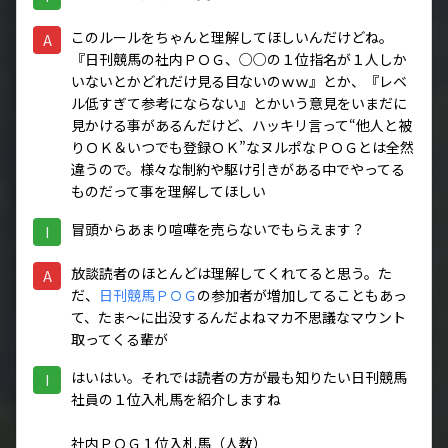
このルールをちゃんと理解してほしいんだけどね。
A
『日刊競馬の社内ＰＯＧ、○○の１位指名が１人しか
いないとかどれだけ見る目ないのｗｗ』とか、『レベ
ル低すぎて参考にならない』とかいう意見をいまだに
見かける事があるんだけど、ハッキリ言って“他人と被
りＯＫ＆いつでも登録ＯＫ”なヌルポなＰＯＧとは全然
違うので。様々な制約や駆け引きがある中でやってる
ものだって事を理解してほしい
冒頭からあまり喧嘩を売らないでもらえます？
I
放談読者のほとんどは理解してくれてると思う。た
A
だ、
日刊競馬ＰＯＧ
の参加者が増加してることもあっ
て、たま～に出没するんだよねマカ不思議なマウント
取ってくる輩が
はいはい。それでは読者の方が最も知りたい日刊競馬
I
社員の１位入札馬を紹介しますね
社内ＰＯＧ１位入札馬（人数）