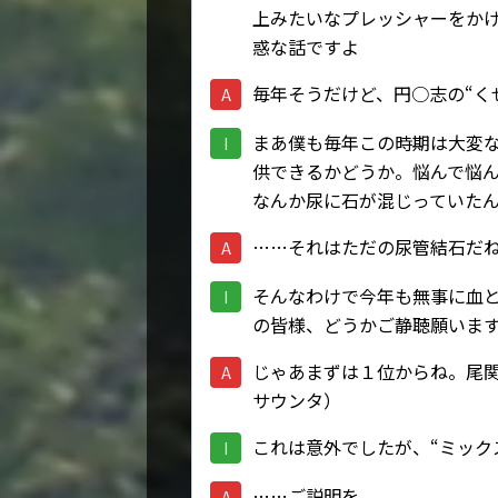
上みたいなプレッシャーをか
惑な話ですよ
毎年そうだけど、円○志の“く
A
まあ僕も毎年この時期は大変
I
供できるかどうか。悩んで悩
なんか尿に石が混じっていた
……それはただの尿管結石だ
A
そんなわけで今年も無事に血
I
の皆様、どうかご静聴願いま
じゃあまずは１位からね。尾
A
サウンタ）
これは意外でしたが、“ミック
I
……ご説明を
A