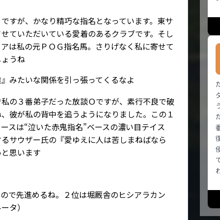
うですが、かなり精巧な指名となっています。東サ
させていただいている愛着のあるクラブです。そし
ィアは私の元ＰＯＧ指名馬。さりげなく私に寄せて
しょうね
達』みたいな関係を引っ張ってくるなよ
で私の３番弟子だった放談Ｏですが、素行不良で破
ね、彼が私の背中を追うようになりました。この１
ースは“泣いた赤鬼指名”ベースの濃い目テイス
するサウザー氏の『愛ゆえに人は苦しまねばなら
いと思います
いので先進めるね。２位は堀厩舎のヒシアラカン
ルータ）