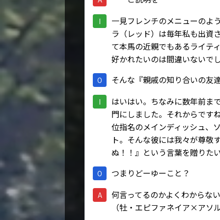
一見フレンチのメニューのよ
I
ラ（レッド）は毎年私も出資
て本馬の近親でもあるライテ
好かれたいのは間違いないで
そんな『親戚の知り合いの友
O
はいはい。ちなみに数年前ま
I
門にしました。それからです
位指名のメインディッシュ、ソ
ト。そんな彼には我々が尊敬
ぬ！！』という言葉を贈りた
つまりどーゆーこと？
O
何言ってるのかよくわからな
A
（牡・エピファネイア×アソ