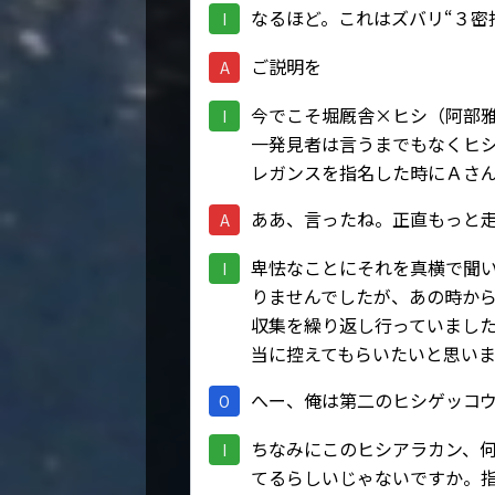
なるほど。これはズバリ“３密
I
ご説明を
A
今でこそ堀厩舎×ヒシ（阿部
I
一発見者は言うまでもなくヒ
レガンスを指名した時にＡさ
ああ、言ったね。正直もっと
A
卑怯なことにそれを真横で聞
I
りませんでしたが、あの時か
収集を繰り返し行っていまし
当に控えてもらいたいと思い
へー、俺は第二のヒシゲッコ
O
ちなみにこのヒシアラカン、
I
てるらしいじゃないですか。