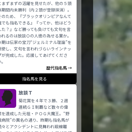
とまずまずの活躍を見せたが、他の５頭
は期間内未勝利（内２頭が登録抹消）。
そのため、『ブラックオリンピアなんて
誰でも指名できる』『ってか、他はどう
した？』など勝っても負けても文句を言
われるのは放談Ｏの人徳の為せる業か。
今期は伝家の宝刀“ジェルミナル理論”を
駆使し、文句を言われづらいラインナッ
プが完成した。応援してあげてくださ
い。
歴代指名馬 →
指名馬を見る
放談Ｔ
菊花賞を４年で３勝、２週
連続ＧＩ制覇など数々の偉
業を達成した元祖・ＰＯＧ大魔王。“野
戦病院”の異名の通り、昨期も指名馬が
続々とアクシデントに見舞われ戦線離