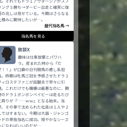
脱。それでもドラ１アウダーシアがスプ
リングＳ勝ち→ダービー出走と確実に復
活の兆しは見せている。今期はさらなる
上積みに期待したいが…。
歴代指名馬 →
指名馬を見る
放談X
趣味は仕事放棄とパワハ
ラ。産まれた時から『だ
ぜ！！』が口癖の日刊競馬の癒し系担
当。昨期は牝馬三冠を予感させたドラ２
フィロステファニが屈腱炎で早々に引
退。これだけでも機嫌は最悪なのに、期
待のドラ１ボンボンベイビーは走るたび
に周りが『……ｗｗ』となる始末。当
然、その拳で沈められた社員は１人や２
人ではすまない。今期は大器・ジャンゴ
ッドの単独指名に成功。穏やかなシーズ
ンになればいいのだが…