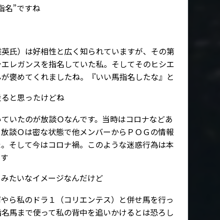
指名”ですね
雅英氏）は好相性と広く知られていますが、その第
シエレガンスを指名していた私。そしてそのヒシエ
んが褒めてくれましたね。『いい馬指名したな』と
走ると思ったけどね
いていたのが放談Ｏなんです。当時はコロナなどあ
ら放談Ｏは密な状態で他メンバーからＰＯＧの情報
た。そして今はコロナ禍。このような迷惑行為は本
ます
ウみたいなイメージなんだけど
何やら私のドラ１（コリエンテス）と併せ馬を行っ
指名馬まで使って私の背中を追いかけるとは恐ろし