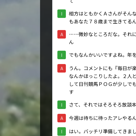
て
相方はともかくＡさんがそん
I
もあなた７８歳まで生きてる
……微妙なところだな。それ
A
ん
でもなんかいいですよね。年
I
うん。コメントにも『毎日が
A
なんかほっこりしたよ。２人
して日刊競馬ＰＯＧが少しで
す
さて、それではそろそろ放談
I
今週は待ちに待ったアレやる
A
はい。バッチリ準備してきま
I