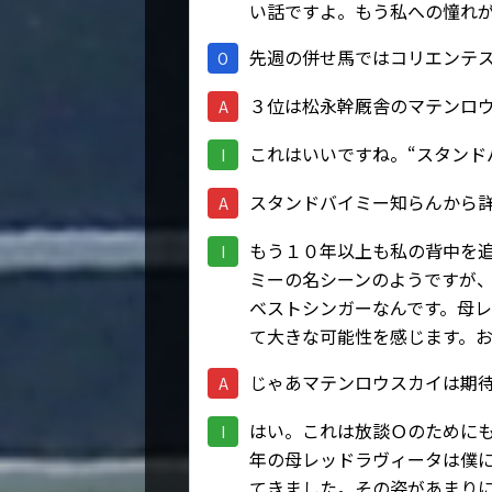
い話ですよ。もう私への憧れ
先週の併せ馬ではコリエンテ
O
３位は松永幹厩舎のマテンロ
A
これはいいですね。“スタンド
I
スタンドバイミー知らんから
A
もう１０年以上も私の背中を
I
ミーの名シーンのようですが
ベストシンガーなんです。母
て大きな可能性を感じます。
じゃあマテンロウスカイは期
A
はい。これは放談Ｏのために
I
年の母レッドラヴィータは僕
てきました。その姿があまり