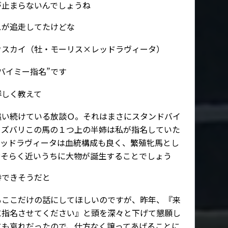
が止まらないんでしょうね
スが追走してたけどな
ウスカイ（牡・モーリス×レッドラヴィータ）
バイミー指名”です
詳しく教えて
追い続けている放談Ｏ。それはまさにスタンドバイ
、ズバリこの馬の１つ上の半姉は私が指名していた
レッドラヴィータは血統構成も良く、繁殖牝馬とし
おそらく近いうちに大物が誕生することでしょう
待できそうだと
もここだけの話にしてほしいのですが、昨年、『来
に指名させてください』と頭を深々と下げて懇願し
にも哀れだったので、仕方なく譲ってあげることに