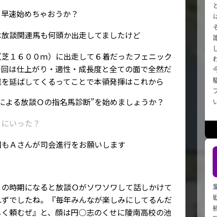
ら早速始めちゃおうか？
は放談関連馬も何頭か出走してましたけど
（芝１６００ｍ）に出走して６着だったフェニック
今回は仕上がり・適性・成長度と全ての面で全然だ
離を延ばしてくるってことで本領発揮はこれから
による放談Ｏの指名馬診断”を始めましょうか？
こにいった？
回もＡさんが司会進行をお願いします
この時期になると放談Ｏがソワソワして話しかけて
れずでしたね。『毎年みんなが楽しみにしてるんだ
しく頼むぜ』と、顔は円○志のくせに陵南高校の池