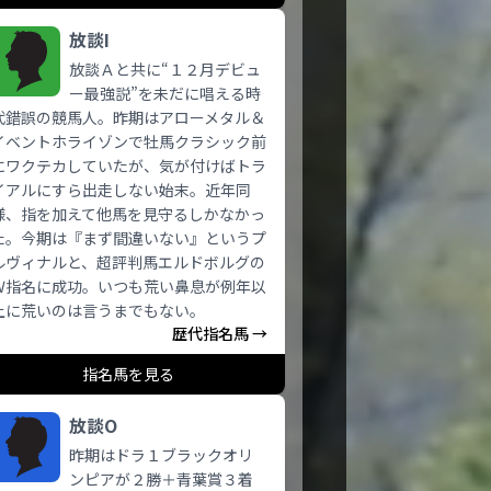
放談I
放談Ａと共に“１２月デビュ
ー最強説”を未だに唱える時
代錯誤の競馬人。昨期はアローメタル＆
イベントホライゾンで牡馬クラシック前
にワクテカしていたが、気が付けばトラ
イアルにすら出走しない始末。近年同
様、指を加えて他馬を見守るしかなかっ
た。今期は『まず間違いない』というプ
ルヴィナルと、超評判馬エルドボルグの
Ｗ指名に成功。いつも荒い鼻息が例年以
上に荒いのは言うまでもない。
歴代指名馬 →
指名馬を見る
放談O
昨期はドラ１ブラックオリ
ンピアが２勝＋青葉賞３着