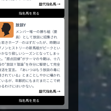
歴代指名馬 →
指名馬を見る
放談Y
メンバー唯一の勝ち組（要
員）として放談に招集され
た若きホープ…のはずだったが、昨期は
ダノンヒストリーの新馬戦がピークとい
うかなり寂しいシーズンとなってしまっ
た。“原点回帰”がテーマの今期は、十八
番の“放談Ｙ理論”を存分に駆使して完全
復活を宣言。『あいつはもう放談の毒に
侵されている』とまことしやかに囁かれ
ているが、年齢的にもまだまだここで終
わるわけにはいかない。
歴代指名馬 →
指名馬を見る