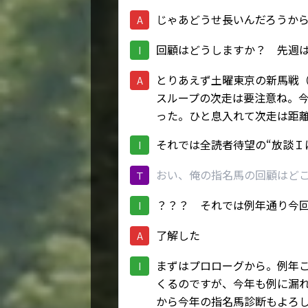
じゃあどうせ長いんだろうか
A
回顧はどうしますか？ 先週
I
とりあえず土曜東京の新馬戦
A
スループの次走は要注意ね。
った。ひと息入れて次走は距
それでは全読者待望の“放談Ｉ
I
おい、俺の指名馬の回顧はど
Ｔ
？？？ それでは例年通り今
I
了解した
A
まずはプロローグから。例年
I
くるのですが、今年も例に漏
から今年の指名馬診断もよろ