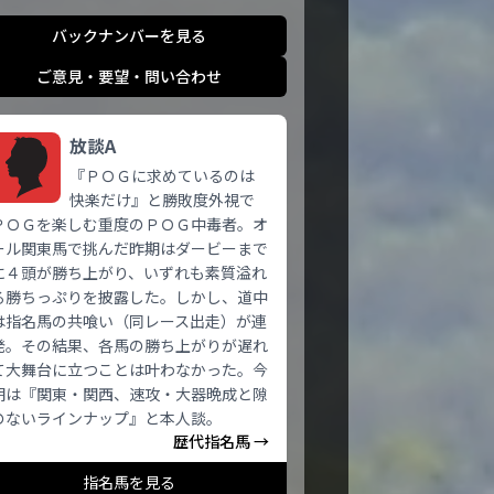
バックナンバーを見る
ご意見・要望・問い合わせ
放談A
『ＰＯＧに求めているのは
快楽だけ』と勝敗度外視で
ＰＯＧを楽しむ重度のＰＯＧ中毒者。オ
ール関東馬で挑んだ昨期はダービーまで
に４頭が勝ち上がり、いずれも素質溢れ
る勝ちっぷりを披露した。しかし、道中
は指名馬の共喰い（同レース出走）が連
発。その結果、各馬の勝ち上がりが遅れ
て大舞台に立つことは叶わなかった。今
期は『関東・関西、速攻・大器晩成と隙
のないラインナップ』と本人談。
歴代指名馬 →
指名馬を見る