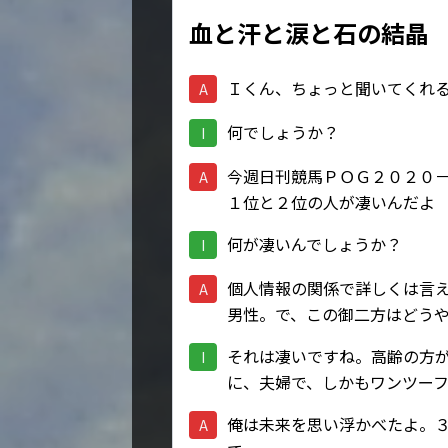
血と汗と涙と石の結晶
Ｉくん、ちょっと聞いてくれ
A
何でしょうか？
I
今週日刊競馬ＰＯＧ２０２０
A
１位と２位の人が凄いんだよ
何が凄いんでしょうか？
I
個人情報の関係で詳しくは言
A
男性。で、この御二方はどう
それは凄いですね。高齢の方
I
に、夫婦で、しかもワンツー
俺は未来を思い浮かべたよ。
A