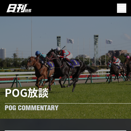
POG放談
POG COMMENTARY