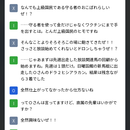
なんでも上級国民である守る者のおこぼれらしい
X
ぜ！？
……守る者を使って金だけじゃなくワクチンにまで手
I
を出すとは。とんだ上級国民のヒモですね
そんなことよりそろそろこの場に飽きてきたぜ！！
X
さっさと放談始めてくれないとドロンしちゃうぜ！？
……じゃあまずは先週出走した放談関連馬の回顧から
I
始めますね。先週は１頭だけ。日曜函館の新馬戦に出
走したＯさんのドラ２ヒシアラカン。結果は残念なが
ら３着でした
全然仕上がってなかったから仕方ないね
O
ってＯさんは言ってますけど、直属の先輩はいかがで
I
すか？
全然興味ないぜ！！
X