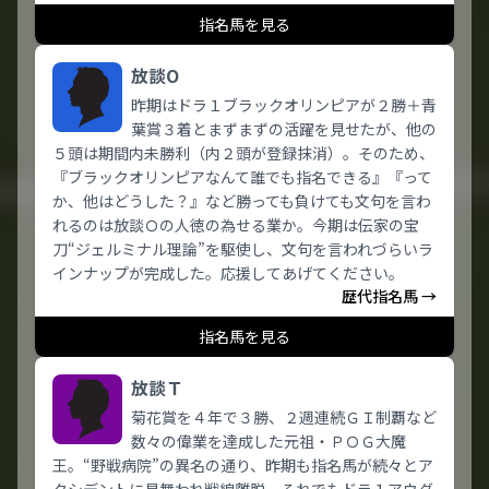
指名馬を見る
放談O
昨期はドラ１ブラックオリンピアが２勝＋青
葉賞３着とまずまずの活躍を見せたが、他の
５頭は期間内未勝利（内２頭が登録抹消）。そのため、
『ブラックオリンピアなんて誰でも指名できる』『って
か、他はどうした？』など勝っても負けても文句を言わ
れるのは放談Ｏの人徳の為せる業か。今期は伝家の宝
刀“ジェルミナル理論”を駆使し、文句を言われづらいラ
インナップが完成した。応援してあげてください。
歴代指名馬 →
指名馬を見る
放談Ｔ
菊花賞を４年で３勝、２週連続ＧＩ制覇など
数々の偉業を達成した元祖・ＰＯＧ大魔
王。“野戦病院”の異名の通り、昨期も指名馬が続々とア