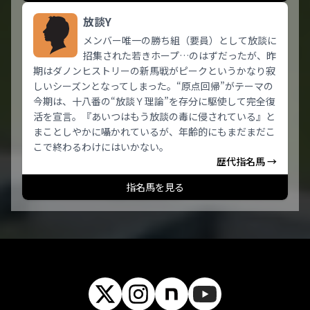
放談Y
メンバー唯一の勝ち組（要員）として放談に
招集された若きホープ…のはずだったが、昨
期はダノンヒストリーの新馬戦がピークというかなり寂
しいシーズンとなってしまった。“原点回帰”がテーマの
今期は、十八番の“放談Ｙ理論”を存分に駆使して完全復
活を宣言。『あいつはもう放談の毒に侵されている』と
まことしやかに囁かれているが、年齢的にもまだまだこ
こで終わるわけにはいかない。
歴代指名馬 →
指名馬を見る