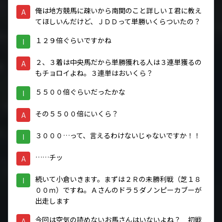
俺は地方競馬に疎いから南関のこと詳しいＩ君に教え
A
てほしいんだけど、ＪＤＤって単勝いくらついたの？
１２９倍ぐらいですかね
I
２、３着は中央馬だから単勝獲れる人は３連単獲るの
A
もチョロイよね。３連単はおいくら？
５５００倍ぐらいだったかな
I
その５５００倍にいくら？
A
３０００…って、言えるわけないじゃないですか！！
I
……チッ
A
続いて小倉いきます。まずは２Ｒの未勝利戦（芝１８
I
００ｍ）ですね。Ａさんのドラ５ダノンピーカブーが
出走します
今回は空気の読めないお馬さんはいないよね？ 初戦
A