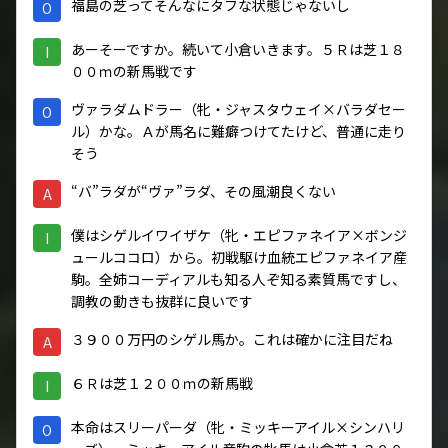
福島の芝ってそんなにタフな状態じゃないし
O
あーそーですか。続いて小倉いきます。５Ｒは芝１８
I
００ｍの新馬戦です
ヴァラダムドラー（牝・ジャスタウェイ×バラダセー
O
ル）かな。Ａが馬名に難癖つけてたけど、普通に走り
そう
“バ”ラダが“ヴァ”ラダ、その風潮良くない
A
僕はシゲルイワイザケ（牝・エピファネイア×ボンジ
I
ュールココロ）から。初戦駆け血統エピファネイア産
駒。全姉コーディアルも知る人ぞ知る素質馬ですし、
調教の動きも抜群に良いです
３９００万円のシゲル馬か。これは確かに注目だね
A
６Ｒは芝１２００ｍの新馬戦
I
本命はスリーパーダ（牝・ミッキーアイル×シンハリ
O