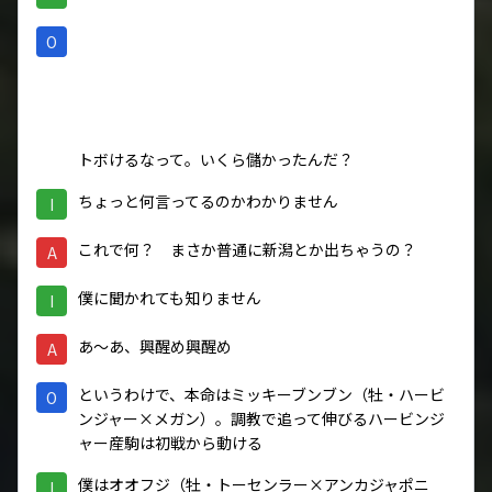
O
トボけるなって。いくら儲かったんだ？
ちょっと何言ってるのかわかりません
I
これで何？ まさか普通に新潟とか出ちゃうの？
A
僕に聞かれても知りません
I
あ～あ、興醒め興醒め
A
というわけで、本命はミッキーブンブン（牡・ハービ
O
ンジャー×メガン）。調教で追って伸びるハービンジ
ャー産駒は初戦から動ける
僕はオオフジ（牡・トーセンラー×アンカジャポニ
I