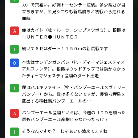
カ）で穴狙い。好調トーセンラー産駒。多少緩さが目
立ちますが、半兄シコウも新馬勝ちと初戦から走れる
血統
俺はカイト（牡・ルーラーシップ×ツボミ）。根拠は
A
ＨＵＮＴＥＲ●ＨＵＮＴＥＲ
続いて６Ｒはダート１１５０ｍの新馬戦です
I
本命はサンデンガンバレ（牝・ディーマジェスティ×
O
アルフレンテ）。根拠はウッドチップでは動かなかっ
たディーマジェスティ産駒のダート出走
僕はハルキファイト（牝・バンブーエール×ヴェリー
I
バンブー）から。数は多くないですが、良質な産駒を
輩出する種牡馬バンブーエールの…
バンブーエール産駒といえば、今週のＪＤＤを勝った
A
馬もバンブーエール産駒じゃなかったっけ？
そうなんですか？ じゃあいい波来てますね
I