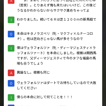
A
（苦笑）。とりあえず俺も来たはいいけど、この後ど
うなるかわからないからサクサク進めちゃってよ
わかりました。続いて６Ｒは芝１２００ｍの新馬戦で
I
す
本命はキタノラズベリ（牝・マクフィ×ルナーコロ
O
ナ）。他は芝向きじゃない馬が多そうなので
僕はヴェラフォルツァ（牝・ディーマジェスティ×ラ
I
ッフォルツァート）を本命にしました。根拠は関西馬
ですが、父ディーマジェスティで今のタフな福島の馬
場も合うでしょう
異論なし。根拠も同じ
A
ヴェラフォルツァはダートでお待ちしているので大敗
O
してください
僕らの本命に対して何てことを！！！
I