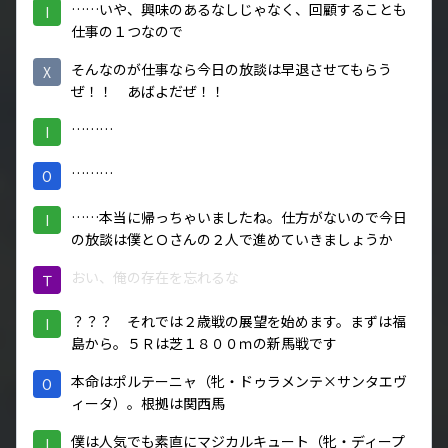
……いや、興味のあるなしじゃなく、回顧することも
I
仕事の１つなので
そんなのが仕事なら今日の放談は早退させてもらう
X
ぜ！！ あばよだぜ！！
………
I
………
O
……本当に帰っちゃいましたね。仕方がないので今日
I
の放談は僕とＯさんの２人で進めていきましょうか
おい、俺の存在を忘れるな
Ｔ
？？？ それでは２歳戦の展望を始めます。まずは福
I
島から。５Ｒは芝１８００ｍの新馬戦です
本命はポルテーニャ（牝・ドゥラメンテ×サンタエヴ
O
ィータ）。根拠は関西馬
僕は人気でも素直にマジカルキュート（牝・ディープ
I