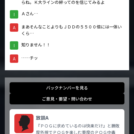
らね。Ｋ大ラインの絆ってのを信じてみるよ
Ａさん…
I
まあそんなことよりもＪＤＤの５５００倍には一体い
A
くら…
知りません！！
I
……チッ
A
バックナンバーを見る
ご意見・要望・問い合わせ
放談A
『ＰＯＧに求めているのは快楽だけ』と勝敗
度外視でＰＯＧを楽しむ重度のＰＯＧ中毒