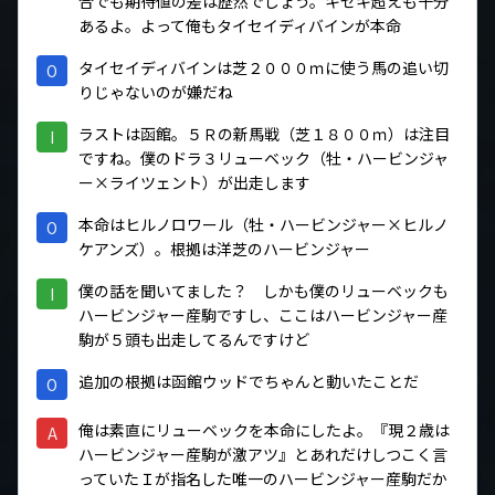
合でも期待値の差は歴然でしょう。キセキ超えも十分
あるよ。よって俺もタイセイディバインが本命
タイセイディバインは芝２０００ｍに使う馬の追い切
O
りじゃないのが嫌だね
ラストは函館。５Ｒの新馬戦（芝１８００ｍ）は注目
I
ですね。僕のドラ３リューベック（牡・ハービンジャ
ー×ライツェント）が出走します
本命はヒルノロワール（牡・ハービンジャー×ヒルノ
O
ケアンズ）。根拠は洋芝のハービンジャー
僕の話を聞いてました？ しかも僕のリューベックも
I
ハービンジャー産駒ですし、ここはハービンジャー産
駒が５頭も出走してるんですけど
追加の根拠は函館ウッドでちゃんと動いたことだ
O
俺は素直にリューベックを本命にしたよ。『現２歳は
A
ハービンジャー産駒が激アツ』とあれだけしつこく言
っていたＩが指名した唯一のハービンジャー産駒だか