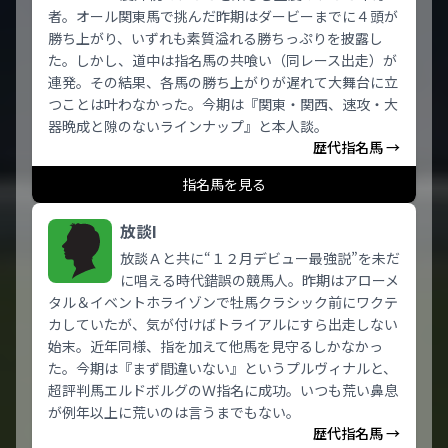
者。オール関東馬で挑んだ昨期はダービーまでに４頭が
勝ち上がり、いずれも素質溢れる勝ちっぷりを披露し
た。しかし、道中は指名馬の共喰い（同レース出走）が
連発。その結果、各馬の勝ち上がりが遅れて大舞台に立
つことは叶わなかった。今期は『関東・関西、速攻・大
器晩成と隙のないラインナップ』と本人談。
歴代指名馬 →
指名馬を見る
放談I
放談Ａと共に“１２月デビュー最強説”を未だ
に唱える時代錯誤の競馬人。昨期はアローメ
タル＆イベントホライゾンで牡馬クラシック前にワクテ
カしていたが、気が付けばトライアルにすら出走しない
始末。近年同様、指を加えて他馬を見守るしかなかっ
た。今期は『まず間違いない』というプルヴィナルと、
超評判馬エルドボルグのＷ指名に成功。いつも荒い鼻息
が例年以上に荒いのは言うまでもない。
歴代指名馬 →