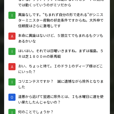
では動くっていうのがミソだから
異論なしです。“もまれず自分の形で走れる”がシニス
I
ターミニスター産駒の好走条件ですからね。大外枠で
信頼度はさらに激増しです
本命に異論はないけど、５頭立てでもまれるもクソも
A
あるかいな
はいはい。それでは日曜いきますね。まずは福島。５
I
Ｒは芝１８００ｍの新馬戦
おい、ちょっと待て。Ｉのドラ１のディープ様はどこ
A
にいった？
コリエンテスですか？ 誠に遺憾ながら除外となりま
I
した
道悪から逃げて翌週に除外とは、Ｉも水曜日に運を使
O
い果たしたんじゃないの？
何のことでしょうか？
I