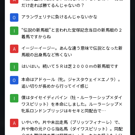
だけ走れば勝てるんじゃないの？
アランヴェリテに負けるんじゃないかな
O
“伝説の新馬戦”と言われた宝塚記念当日の新馬戦の２
I
着馬ですからね
イージーイージー。あんな違う意味で伝説となった新
A
馬戦の出身馬など怖くない
はいはい。続いて５Ｒは芝２０００ｍの新馬戦です
I
本命はアドゥール（牝。ジャスタウェイ×エノラ）。
O
追い切りが長めから行ってイイ感じ
僕はタイセイディバイン（牡・ルーラーシップ×ダイ
I
ワスピリット）を本命にしました。ルーラーシップ×
牝系ロンドンブリッジはキセキと同配合で…
いやいや。片や未出走馬（ブリッツフィナーレ）で、
A
片や俺の元ＰＯＧ指名馬（ダイワスピリット）。同配