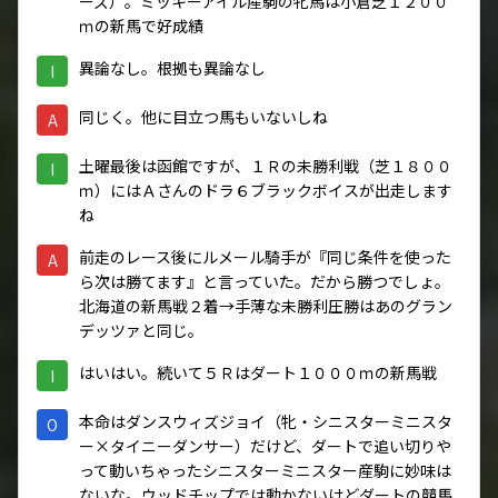
ーズ）。ミッキーアイル産駒の牝馬は小倉芝１２００
ｍの新馬で好成績
異論なし。根拠も異論なし
I
同じく。他に目立つ馬もいないしね
A
土曜最後は函館ですが、１Ｒの未勝利戦（芝１８００
I
ｍ）にはＡさんのドラ６ブラックボイスが出走します
ね
前走のレース後にルメール騎手が『同じ条件を使った
A
ら次は勝てます』と言っていた。だから勝つでしょ。
北海道の新馬戦２着→手薄な未勝利圧勝はあのグラン
デッツァと同じ。
はいはい。続いて５Ｒはダート１０００ｍの新馬戦
I
本命はダンスウィズジョイ（牝・シニスターミニスタ
O
ー×タイニーダンサー）だけど、ダートで追い切りや
って動いちゃったシニスターミニスター産駒に妙味は
ないな。ウッドチップでは動かないけどダートの競馬