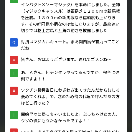
インパクト×ソーマジック）を本命にしました。全姉
（マジックキャッスル）は福島芝１２００ｍの新馬戦
を圧勝。１８００ｍの新馬戦なら信頼度も上がりま
す。その姉同様小柄なのは気になりますが、最終追い
切りでは格上古馬と互角の動きを披露しました
対抗はマジカルキュート。まあ関西馬が有力ってこと
O
だね
皆さん、おはようございます。遅れてゴメンね～
A
あ、Ａさん。何チンタラやってるんですか。完全に遅
I
刻ですよ！！
ワクチン接種当日にわざわざ出てきたんだからむしろ
A
褒めてくれよ。で、念のため俺の代理で呼んだあの方
はどこ行った？
開始早々に帰っちゃいましたよ。ぶっちゃけあの人、
I
クソの役にも立たなかったですよ！！
……ま、まあそうだろうと思って出社したんだけどね