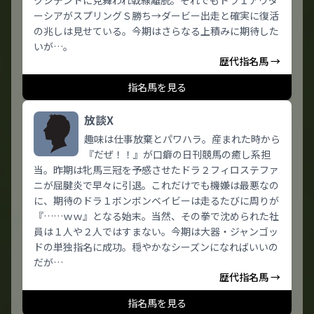
クシデントに見舞われ戦線離脱。それでもドラ１アウダ
ーシアがスプリングＳ勝ち→ダービー出走と確実に復活
の兆しは見せている。今期はさらなる上積みに期待した
いが…。
歴代指名馬 →
指名馬を見る
放談X
趣味は仕事放棄とパワハラ。産まれた時から
『だぜ！！』が口癖の日刊競馬の癒し系担
当。昨期は牝馬三冠を予感させたドラ２フィロステファ
ニが屈腱炎で早々に引退。これだけでも機嫌は最悪なの
に、期待のドラ１ボンボンベイビーは走るたびに周りが
『……ｗｗ』となる始末。当然、その拳で沈められた社
員は１人や２人ではすまない。今期は大器・ジャンゴッ
ドの単独指名に成功。穏やかなシーズンになればいいの
だが…
歴代指名馬 →
指名馬を見る