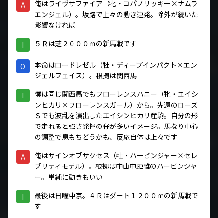
俺はライヴサファイア（牝・コパノリッキー×ナムラ
A
エンジェル）。坂路で上々の動き連発。除外が続いた
影響なければ
５Ｒは芝２０００ｍの新馬戦です
I
本命はロードレゼル（牡・ディープインパクト×エン
O
ジェルフェイス）。根拠は関西馬
僕は同じ関西馬でもフローレンスハニー（牝・エイシ
I
ンヒカリ×フローレンスガール）から。先週のローズ
Ｓでも波乱を演出したエイシンヒカリ産駒。自分の形
で走れると強さ発揮の仔が多いイメージ。馬なり中心
の調整で息もちどうかも、反応自体は上々です
俺はサインオブサクセス（牡・ハービンジャー×セレ
A
ブリティモデル）。根拠は中山中距離のハービンジャ
ー。単純に動きもいい
最後は日曜中京。４Ｒはダート１２００ｍの新馬戦で
I
す