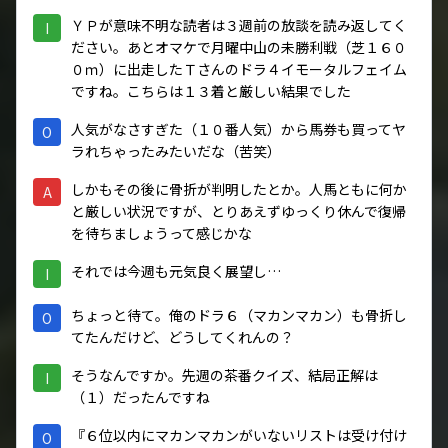
ＹＰが意味不明な読者は３週前の放談を読み返してく
I
ださい。あとオマケで月曜中山の未勝利戦（芝１６０
０ｍ）に出走したＴさんのドラ４イモータルフェイム
ですね。こちらは１３着と厳しい結果でした
人気がなさすぎた（１０番人気）から馬券も買ってヤ
O
ラれちゃったみたいだな（苦笑）
しかもその後に骨折が判明したとか。人馬ともに何か
A
と厳しい状況ですが、とりあえずゆっくり休んで復帰
を待ちましょうって感じかな
それでは今週も元気良く展望し…
I
ちょっと待て。俺のドラ６（マカンマカン）も骨折し
O
てたんだけど、どうしてくれんの？
そうなんですか。先週の茶番クイズ、結局正解は
I
（１）だったんですね
『６位以内にマカンマカンがいないリストは受け付け
O