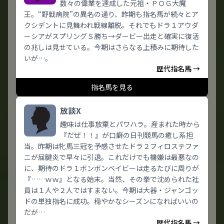
数々の偉業を達成した元祖・ＰＯＧ大魔
王。“野戦病院”の異名の通り、昨期も指名馬が続々とア
クシデントに見舞われ戦線離脱。それでもドラ１アウダ
ーシアがスプリングＳ勝ち→ダービー出走と確実に復活
の兆しは見せている。今期はさらなる上積みに期待した
いが…。
歴代指名馬 →
指名馬を見る
放談X
趣味は仕事放棄とパワハラ。産まれた時から
『だぜ！！』が口癖の日刊競馬の癒し系担
当。昨期は牝馬三冠を予感させたドラ２フィロステファ
ニが屈腱炎で早々に引退。これだけでも機嫌は最悪なの
に、期待のドラ１ボンボンベイビーは走るたびに周りが
『……ｗｗ』となる始末。当然、その拳で沈められた社
員は１人や２人ではすまない。今期は大器・ジャンゴッ
ドの単独指名に成功。穏やかなシーズンになればいいの
だが…
歴代指名馬 →