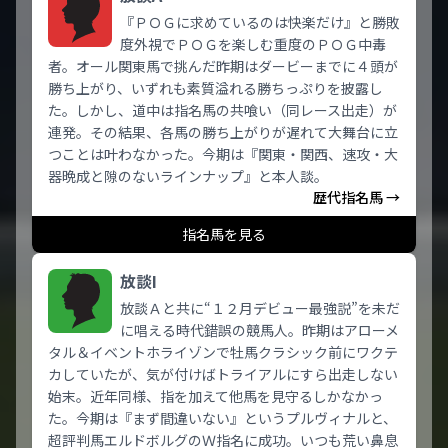
『ＰＯＧに求めているのは快楽だけ』と勝敗
度外視でＰＯＧを楽しむ重度のＰＯＧ中毒
者。オール関東馬で挑んだ昨期はダービーまでに４頭が
勝ち上がり、いずれも素質溢れる勝ちっぷりを披露し
た。しかし、道中は指名馬の共喰い（同レース出走）が
連発。その結果、各馬の勝ち上がりが遅れて大舞台に立
つことは叶わなかった。今期は『関東・関西、速攻・大
器晩成と隙のないラインナップ』と本人談。
歴代指名馬 →
指名馬を見る
放談I
放談Ａと共に“１２月デビュー最強説”を未だ
に唱える時代錯誤の競馬人。昨期はアローメ
タル＆イベントホライゾンで牡馬クラシック前にワクテ
カしていたが、気が付けばトライアルにすら出走しない
始末。近年同様、指を加えて他馬を見守るしかなかっ
た。今期は『まず間違いない』というプルヴィナルと、
超評判馬エルドボルグのＷ指名に成功。いつも荒い鼻息