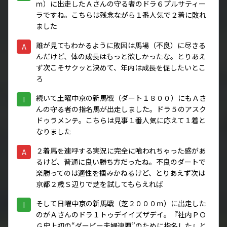
ｍ）に出走したＡさんの守る者のドラ６プルサティー
ラですね。こちらは残念ながら１番人気で２着に敗れ
ました
誰が見てもわかるように敗因は馬場（不良）に尽きる
A
んだけど、体の成長はもっと欲しかったな。とりあえ
ず次こそサクッと決めて、年内は成長を促したいとこ
ろ
続いて土曜中京の新馬戦（ダート１８００）にもＡさ
I
んの守る者の指名馬が出走しました。ドラ５のアスク
ドゥラメンテ。こちらは見事１番人気に応えて１着と
なりました
２着馬を連呼する実況に完全に喰われちゃった感があ
A
るけど、普通に良い勝ち方だったね。不良のダートで
楽勝ってのは適性を掴みかねるけど、とりあえず次は
京都２歳Ｓ辺りで芝を試してもらえれば
そして日曜中京の新馬戦（芝２０００ｍ）に出走した
I
のがＡさんのドラ１トゥデイイズザデイ。『社内ＰＯ
Ｇ史上初の“ダービー夫婦連覇”のために指名した』と