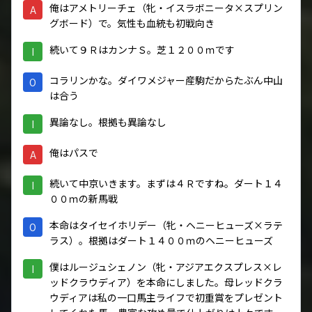
俺はアメトリーチェ（牝・イスラボニータ×スプリン
A
グボード）で。気性も血統も初戦向き
続いて９ＲはカンナＳ。芝１２００ｍです
I
コラリンかな。ダイワメジャー産駒だからたぶん中山
O
は合う
異論なし。根拠も異論なし
I
俺はパスで
A
続いて中京いきます。まずは４Ｒですね。ダート１４
I
００ｍの新馬戦
本命はタイセイホリデー（牝・ヘニーヒューズ×ラテ
O
ラス）。根拠はダート１４００ｍのヘニーヒューズ
僕はルージュシェノン（牝・アジアエクスプレス×レ
I
ッドクラウディア）を本命にしました。母レッドクラ
ウディアは私の一口馬主ライフで初重賞をプレゼント