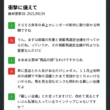
衝撃に備えて
最終更新日: 2021/09/24
そろそろ来年の卓上カレンダーの制作に取り掛かる時
I
期ですね
うん。まずは直属の先輩と掲載馬選定会議を行ってか
A
らだね。っていうか、その掲載馬選定会議が何よりも
重要なんだけど
まあある意味“商品の顔”なわけですからね
I
単に良血とか人気があるだけじゃダメ。１１月上旬時
A
点の成績で今後の活躍とかまで見抜かなくちゃいけな
いからね。馬を見る目もセンスも問われる厳しい会議
だよ
『厳しい会議』とか言ってますけど、改めて見るとず
I
いぶん私情も入っているラインナップじゃないです
か？