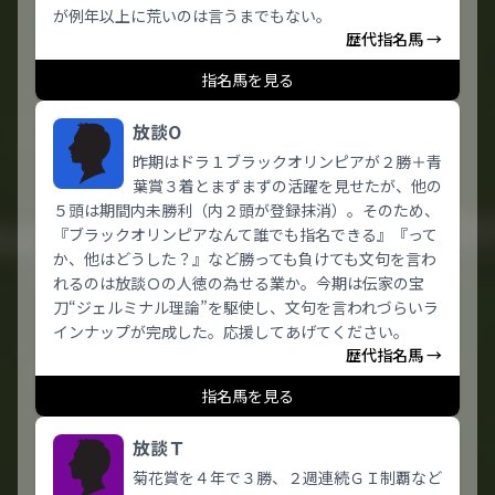
が例年以上に荒いのは言うまでもない。
歴代指名馬 →
指名馬を見る
放談O
昨期はドラ１ブラックオリンピアが２勝＋青
葉賞３着とまずまずの活躍を見せたが、他の
５頭は期間内未勝利（内２頭が登録抹消）。そのため、
『ブラックオリンピアなんて誰でも指名できる』『って
か、他はどうした？』など勝っても負けても文句を言わ
れるのは放談Ｏの人徳の為せる業か。今期は伝家の宝
刀“ジェルミナル理論”を駆使し、文句を言われづらいラ
インナップが完成した。応援してあげてください。
歴代指名馬 →
指名馬を見る
放談Ｔ
菊花賞を４年で３勝、２週連続ＧＩ制覇など