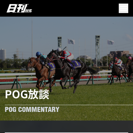
POG放談
POG COMMENTARY