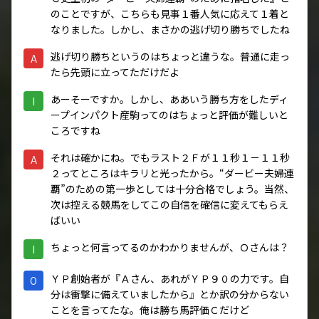
のことですが、こちらも見事１番人気に応えて１着と
なりました。しかし、まさかの逃げ切り勝ちでしたね
逃げ切り勝ちというのはちょっと違うな。普通に走っ
A
たら先頭に立ってただけだよ
あーそーですか。しかし、ああいう勝ち方をしたディ
I
ープインパクト産駒ってのはちょっと評価が難しいと
ころですね
それは確かにね。でもラスト２Ｆが１１秒１－１１秒
A
２ってところはキラリと光ったから。“ダービー夫婦連
覇”のための第一歩としては十分合格でしょう。当然、
次は控える競馬をしてこの自信を確信に変えてもらえ
ばいい
ちょっと何言ってるのかわかりませんが、Ｏさんは？
I
ＹＰ創始者が『Ａさん、あれがＹＰ９０の力です。自
O
分は衝撃に備えていましたから』とか訳の分からない
ことを言ってたな。俺は勝ち馬評価Ｃだけど