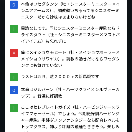
本命はワセダタンク（牡・シニスターミニスター×イ
O
ンユアアームス）。調教動いちゃってるシニスターミ
ニスターだから妙味はあまりないけどね
異論なしです。同じシニスターミニスター産駒ならド
I
ライスタウト（牡・シニスターミニスター×マストバ
イアイテム）も忘れずに
俺はメイショウモヒート（牡・メイショウボーラー×
A
メイショウサワヤカ）。調教の動きだけならワセダタ
ンクにも負けていない
ラストは５Ｒ。芝２０００ｍの新馬戦です
I
本命はジルバーン（牡・ハーツクライ×シルヴァーカ
O
ップ）。普通に好調教
ここはセレブレイトガイズ（牡・ハービンジャー×ラ
I
イフフォーセール）でしょう。今期絶好調ハービンジ
ャー産駒。半姉ダノンファンタジーなら配合レベルも
トップクラス。姉より距離の融通もききそう。楽しみ