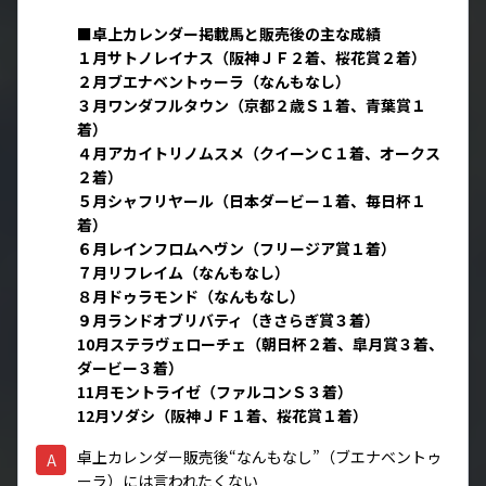
■卓上カレンダー掲載馬と販売後の主な成績
１月サトノレイナス（阪神ＪＦ２着、桜花賞２着）
２月ブエナベントゥーラ（なんもなし）
３月ワンダフルタウン（京都２歳Ｓ１着、青葉賞１
着）
４月アカイトリノムスメ（クイーンＣ１着、オークス
２着）
５月シャフリヤール（日本ダービー１着、毎日杯１
着）
６月レインフロムヘヴン（フリージア賞１着）
７月リフレイム（なんもなし）
８月ドゥラモンド（なんもなし）
９月ランドオブリバティ（きさらぎ賞３着）
10月ステラヴェローチェ（朝日杯２着、皐月賞３着、
ダービー３着）
11月モントライゼ（ファルコンＳ３着）
12月ソダシ（阪神ＪＦ１着、桜花賞１着）
卓上カレンダー販売後“なんもなし”（ブエナベントゥ
A
ーラ）には言われたくない