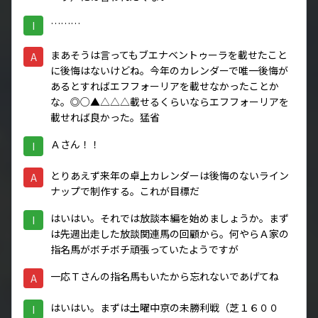
………
I
まあそうは言ってもブエナベントゥーラを載せたこと
A
に後悔はないけどね。今年のカレンダーで唯一後悔が
あるとすればエフフォーリアを載せなかったことか
な。◎○▲△△△載せるくらいならエフフォーリアを
載せれば良かった。猛省
Ａさん！！
I
とりあえず来年の卓上カレンダーは後悔のないライン
A
ナップで制作する。これが目標だ
はいはい。それでは放談本編を始めましょうか。まず
I
は先週出走した放談関連馬の回顧から。何やらＡ家の
指名馬がボチボチ頑張っていたようですが
一応Ｔさんの指名馬もいたから忘れないであげてね
A
はいはい。まずは土曜中京の未勝利戦（芝１６００
I