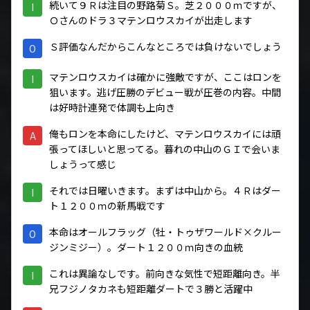
続いて９Ｒは注目の野路菊Ｓ。芝２０００ｍですが、
I
Ｏさんのドラ３マテンロウスカイが出走します
Ｓ評価なんだからこんなところでは負けないでしょう
O
マテンロウスカイは確かに強敵ですが、ここはロンを
I
狙います。逃げ圧勝のデビュー戦が圧巻の内容。中間
は好時計連発で体調も上向き
俺もロンを本命にしたけど、マテンロウスカイには頑
A
張ってほしいと思ってる。暮れの中山のＧＩで会いま
しょうって感じ
それでは日曜いきます。まずは中山から。４Ｒはダー
I
ト１２００ｍの新馬戦です
本命はオールフラッグ（牡・トゥザワールド×クルー
O
ジンミジー）。ダート１２００ｍ向きの血統
これは異論なしです。前向きな気性で短距離向き。半
I
兄フジノタカネも短距離ダートで３勝と活躍中