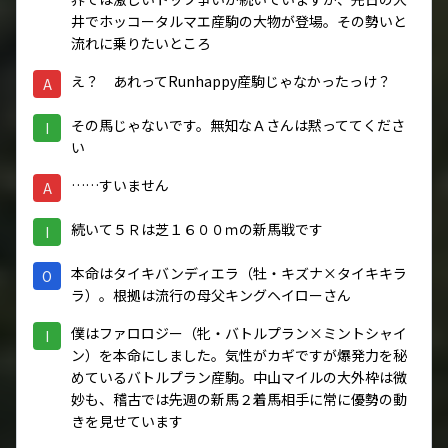
井でホッコータルマエ産駒の大物が登場。その勢いと
流れに乗りたいところ
え？ あれってRunhappy産駒じゃなかったっけ？
A
その馬じゃないです。無知なＡさんは黙っててくださ
I
い
……すいません
A
続いて５Ｒは芝１６００ｍの新馬戦です
I
本命はタイキバンディエラ（牡・キズナ×タイキキラ
O
ラ）。根拠は流行の母父キングヘイローさん
僕はファロロジー（牝・バトルプラン×ミントシャイ
I
ン）を本命にしました。気性がカギですが爆発力を秘
めているバトルプラン産駒。中山マイルの大外枠は微
妙も、稽古では先週の新馬２着馬相手に常に優勢の動
きを見せています