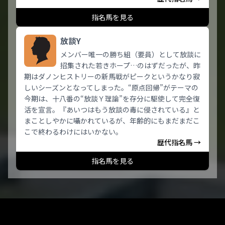
指名馬を見る
放談Y
メンバー唯一の勝ち組（要員）として放談に
招集された若きホープ…のはずだったが、昨
期はダノンヒストリーの新馬戦がピークというかなり寂
しいシーズンとなってしまった。“原点回帰”がテーマの
今期は、十八番の“放談Ｙ理論”を存分に駆使して完全復
活を宣言。『あいつはもう放談の毒に侵されている』と
まことしやかに囁かれているが、年齢的にもまだまだこ
こで終わるわけにはいかない。
歴代指名馬 →
指名馬を見る