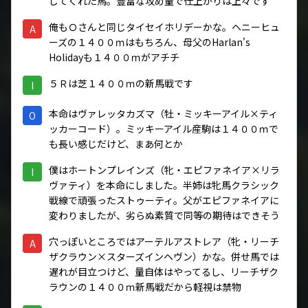
してくれた馬。豊富な攻め量で仕上がりは上々です
俺もＯさんと同じタイセイホリデーかな。ヘニーヒュ
A
ーズの１４００ｍはもちろん、母父のHarlan's
Holidayも１４００ｍがアチチ
５Ｒは芝１４００ｍの新馬戦です
I
本命はヴァレッタカズマ（牡・ミッキーアイル×ティ
O
ッカーコード）。ミッキーアイル産駒は１４００ｍで
も長い感じだけど、まあ何とか
僕はホートンプレインズ（牝・エピファネイア×リラ
I
ヴァティ）を本命にしました。半姉は牝馬クラシック
戦線で頑張ったストゥーティ。父がエピファネイアに
変わりましたが、劣らぬ素質で同等の期待はできそう
穴っぽいところではアーテルアストレア（牝・リーチ
A
ザクラウン×スターズインヘヴン）かな。併せ馬では
遅れが目立つけど、量自体はやってるし、リーチザク
ラウンの１４００ｍ新馬戦だから軽視は禁物