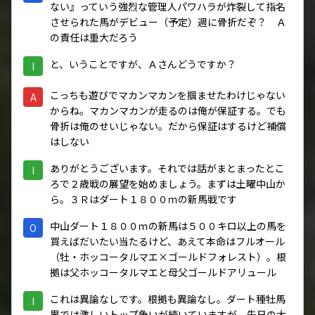
ない』っていう強烈な管理人パワハラが炸裂して指名
させられた馬がデビュー（予定）週に骨折だぞ？ Ａ
の責任は重大だろう
と、いうことですが、Ａさんどうですか？
I
こっちも遊びでマカンマカンを掴ませたわけじゃない
A
からね。マカンマカンが走るのは俺が保証する。でも
骨折は俺のせいじゃない。だから保証はするけど補償
はしない
ありがとうございます。それでは話がまとまったとこ
I
ろで２歳戦の展望を始めましょう。まずは土曜中山か
ら。３Ｒはダート１８００ｍの新馬戦です
中山ダート１８００ｍの新馬は５００キロ以上の馬を
O
買えばだいたい当たるけど、あえて本命はフルオール
（牡・ホッコータルマエ×ゴールドフォレスト）。根
拠は父ホッコータルマエと母父ゴールドアリュール
これは異論なしです。根拠も異論なし。ダート種牡馬
I
界では激しいトップ争いが続いていますが、先日の大