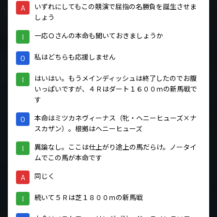
いずれにしてもこの競演で屈指の名勝負を誕生させま
A
しょう
一応Ｏさんの本命も聞いておきましょうか
I
私はどちらも応援しません
O
はいはい。もうメインディッシュは終了したのでお腹
I
いっぱいですが、４Ｒはダート１６００ｍの新馬戦で
す
本命はミツカネヴィーナス（牝・ヘニーヒューズ×ナ
O
スカザン）。根拠はヘニーヒューズ
異論なし。ここは仕上がり途上の馬だらけ。ノータイ
I
ムでこの馬が本命です
同じく
A
続いて５Ｒは芝１８００ｍの新馬戦
I