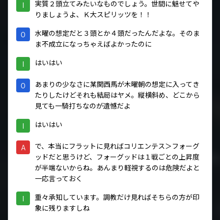
実質２頭立てみたいなものでしょう。世間に魅せてや
I
りましょうよ、Ｋ大スピリッツを！！
水曜の想定だと３頭とか４頭だったんだよな。そのま
O
ま不成立になっちゃえばよかったのに
はいはい
I
あまりの少なさに某関西馬が木曜朝の想定に入ってき
O
たりしたけどそれも結局はヤメ。縦横斜め、どこから
見ても一騎打ちなのが遺憾だよ
はいはい
I
で、本当にフラットに見ればコリエンテス＞フォーグ
A
ッドだと思うけど、フォーグッドは１戦ごとの上昇度
が半端ないからね。あんまり軽視するのは危険だよと
一応言っておく
重々承知しています。調教だけ見ればそちらの方が印
I
象に残りますしね