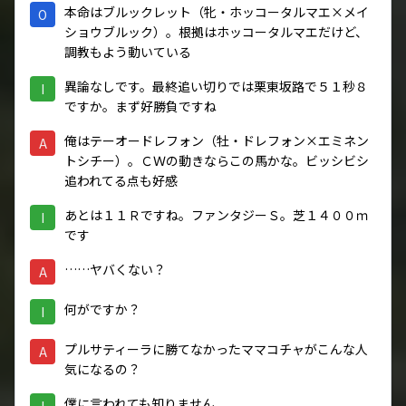
本命はブルックレット（牝・ホッコータルマエ×メイ
O
ショウブルック）。根拠はホッコータルマエだけど、
調教もよう動いている
異論なしです。最終追い切りでは栗東坂路で５１秒８
I
ですか。まず好勝負ですね
俺はテーオードレフォン（牡・ドレフォン×エミネン
A
トシチー）。ＣＷの動きならこの馬かな。ビッシビシ
追われてる点も好感
あとは１１Ｒですね。ファンタジーＳ。芝１４００ｍ
I
です
……ヤバくない？
A
何がですか？
I
プルサティーラに勝てなかったママコチャがこんな人
A
気になるの？
僕に言われても知りません
I