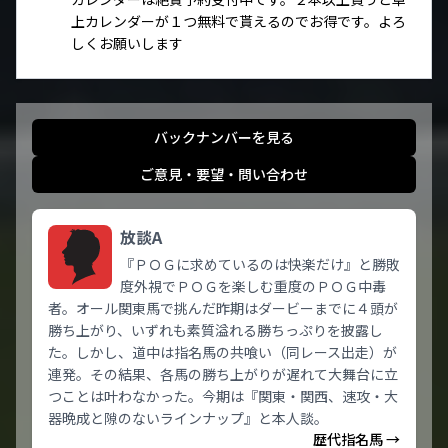
上カレンダーが１つ無料で貰えるのでお得です。よろ
しくお願いします
バックナンバーを見る
ご意見・要望・問い合わせ
放談A
『ＰＯＧに求めているのは快楽だけ』と勝敗
度外視でＰＯＧを楽しむ重度のＰＯＧ中毒
者。オール関東馬で挑んだ昨期はダービーまでに４頭が
勝ち上がり、いずれも素質溢れる勝ちっぷりを披露し
た。しかし、道中は指名馬の共喰い（同レース出走）が
連発。その結果、各馬の勝ち上がりが遅れて大舞台に立
つことは叶わなかった。今期は『関東・関西、速攻・大
器晩成と隙のないラインナップ』と本人談。
歴代指名馬 →