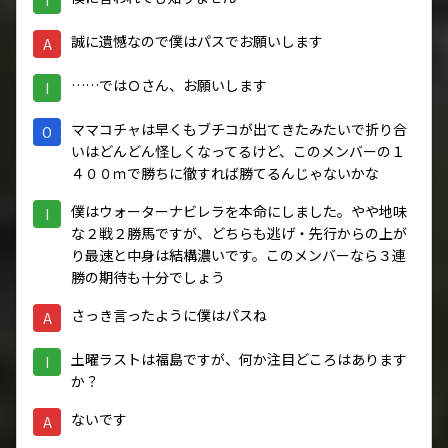
誠に遺憾なので僕はパスでお願いします
A
……ではＯさん、お願いします
I
ママコチャは早くもブチコが出てきたみたいで折り合
O
いはどんどん怪しくなってるけど、このメンバーの１
４００ｍで勝ちに徹すれば勝てるんじゃないかな
僕はウォーターナビレラを本命にしました。やや地味
I
な２戦２勝馬ですが、どちらも逃げ・先行からの上が
り最速と中身は結構濃いです。このメンバーなら３連
勝の期待も十分でしょう
さっき言ったように僕はパスね
A
土曜ラストは福島ですが、何か注目どころはあります
I
か？
ないです
A