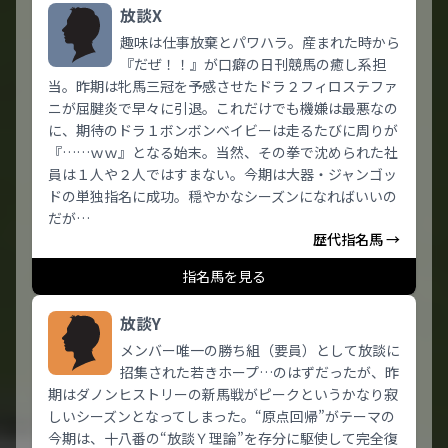
放談X
趣味は仕事放棄とパワハラ。産まれた時から
『だぜ！！』が口癖の日刊競馬の癒し系担
当。昨期は牝馬三冠を予感させたドラ２フィロステファ
ニが屈腱炎で早々に引退。これだけでも機嫌は最悪なの
に、期待のドラ１ボンボンベイビーは走るたびに周りが
『……ｗｗ』となる始末。当然、その拳で沈められた社
員は１人や２人ではすまない。今期は大器・ジャンゴッ
ドの単独指名に成功。穏やかなシーズンになればいいの
だが…
歴代指名馬 →
指名馬を見る
放談Y
メンバー唯一の勝ち組（要員）として放談に
招集された若きホープ…のはずだったが、昨
期はダノンヒストリーの新馬戦がピークというかなり寂
しいシーズンとなってしまった。“原点回帰”がテーマの
今期は、十八番の“放談Ｙ理論”を存分に駆使して完全復