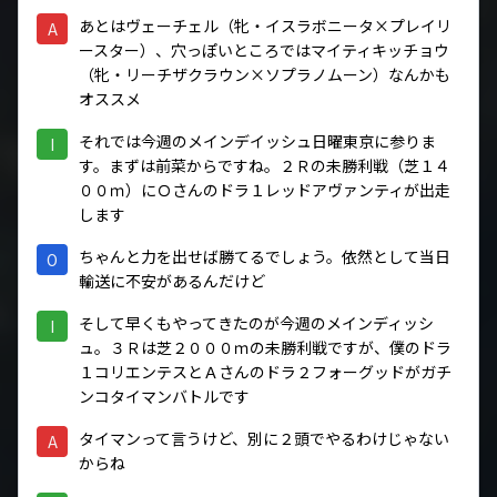
あとはヴェーチェル（牝・イスラボニータ×プレイリ
A
ースター）、穴っぽいところではマイティキッチョウ
（牝・リーチザクラウン×ソプラノムーン）なんかも
オススメ
それでは今週のメインデイッシュ日曜東京に参りま
I
す。まずは前菜からですね。２Ｒの未勝利戦（芝１４
００ｍ）にＯさんのドラ１レッドアヴァンティが出走
します
ちゃんと力を出せば勝てるでしょう。依然として当日
O
輸送に不安があるんだけど
そして早くもやってきたのが今週のメインディッシ
I
ュ。３Ｒは芝２０００ｍの未勝利戦ですが、僕のドラ
１コリエンテスとＡさんのドラ２フォーグッドがガチ
ンコタイマンバトルです
タイマンって言うけど、別に２頭でやるわけじゃない
A
からね