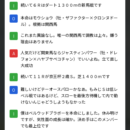
続いて６Ｒはダート１３００ｍの新馬戦です
I
本命はモウショウ（牡・ザファクター×クロンヌドー
O
ル）。根拠は関西馬
これまた異論なし。唯一の関西馬で調教は上々。嫌う
I
理由はありません
人気だけど関東馬ならジャスティンパワー（牡・ドレ
A
フォン×ハヤブサペコチャン）でいいよね。立て直し
大成功
続いて１１Ｒが京王杯２歳Ｓ。芝１４００ｍです
I
難しいけどテーオースパローかなあ。もみじＳは低レ
O
ベル戦ではあるけど、スローを最後方待機して内で動
けないんじゃどうしようもなかった
僕はベルウッドブラボーを本命にしました。休み明け
I
ですが、気性面の成長は確か。決め手はこのメンバー
でも最上位です