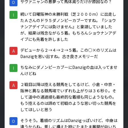
サヴァニャンの悪夢って馬体減りだけが原因なの？
O
続いて日曜阪神の未勝利戦（芝２０００ｍ）に出走し
I
たＡさんのドラ５ダノンピーカブーですね。『ショウ
ナンアデイブには負けません』と豪語していました
が、結果は残念ながら５着。もちろんショウナンアデ
イブにも先着を許しました
デビューから２→４→２→５着。この○×のリズムは
A
Danzigを思い出すね。古き良きメモリーだ
ちなみにダノンピーカブーにDanzigの血は入ってませ
I
んけどね
２戦目以降は控える競馬をしてるけど、小倉・中京・
A
阪神と異なる競馬場でいずれも上がりは３６秒０。そ
して道中の通過順も最終的な着順も同じようなもの。
もう控えるのは諦めて初戦のような思い切った競馬を
してほしいと思う
そうそう。着順のリズムはDanzigっぽいけど、中身は
O
違うからね。差しに構えた時にたまたま展開が向いち