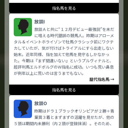
指名馬を見る
放談I
放談Ａと共に“１２月デビュー最強説”を未だ
に唱える時代錯誤の競馬人。昨期はアローメ
タル＆イベントホライゾンで牡馬クラシック前にワクテ
カしていたが、気が付けばトライアルにすら出走しない
始末。近年同様、指を加えて他馬を見守るしかなかっ
た。今期は『まず間違いない』というプルヴィナルと、
超評判馬エルドボルグのＷ指名に成功。いつも荒い鼻息
が例年以上に荒いのは言うまでもない。
歴代指名馬 →
指名馬を見る
放談O
昨期はドラ１ブラックオリンピアが２勝＋青
葉賞３着とまずまずの活躍を見せたが、他の
５頭は期間内未勝利（内２頭が登録抹消）。そのため、