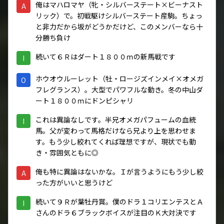
俺はマハロマヤ（牝・シルバーステート×ビーナスト
A
リック）で。初戦駆けシルバーステート産駒。ちょっ
と非力だから坂がどうかだけど、このメンバーなら十
分勝ち負け
続いて６Ｒはダート１８００ｍの新馬戦です
I
ホウオウルーレット（牡・ロージズインメイ×オメガ
O
フレグランス）。大型でパワフルな動き。冬の中山ダ
ート１８００ｍにドンピシャリ
これは異論なしです。半兄オメガパフュームの血統
I
馬。父が変わって馬格だけなら兄より上を思わせま
す。もう少し絞れてくれば理想ですが、現状でも動
き・雰囲気ともに◎
俺も特に異論はないかな。Ｉが言うようにもう少し絞
A
った方がいいと思うけど
続いて９Ｒが葉牡丹賞。僕のドラ１コリエンテスとＡ
I
さんのドラ６ブラックボイスが注目のＫ大対決です