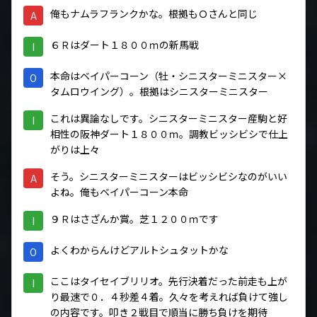
俺もナムラフランクかな。根拠もＯさんと同じ
A
６Ｒはダート１８００ｍの新馬戦
I
本命はベイパーコーン（牡・シニスターミニスター×
O
タムロウイング）。根拠はシニスターミニスター
これは異論なしです。シニスターミニスター産駒と好
I
相性の阪神ダート１８００ｍ。調教ビッシビシで仕上
がりは上々
そう。シニスターミニスターはビッシビシなのがいい
A
よね。俺もベイパーコーン本命
９Ｒはさざんか賞。芝１２００ｍです
I
よくわからんけどアルトシュタットかな
O
ここはタイセイブリリオ。先行決着だった前走も上が
I
り最速で０．４秒差４着。久々を考えれば負けて強し
の内容です。叩き２戦目で順当に勝ち負けを期待