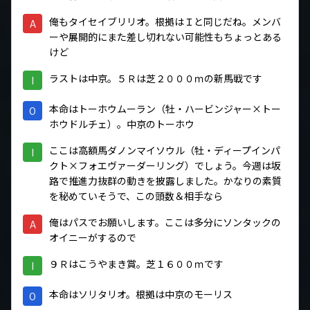
俺もタイセイブリリオ。根拠はＩと同じだね。メンバ
A
ーや展開的にまた差し切れない可能性もちょっとある
けど
ラストは中京。５Ｒは芝２０００ｍの新馬戦です
I
本命はトーホウムーラン（牡・ハービンジャー×トー
O
ホウドルチェ）。中京のトーホウ
ここは高額馬ダノンマイソウル（牡・ディープインパ
I
クト×フォエヴァーダーリング）でしょう。今週は坂
路で推進力抜群の動きを披露しました。かなりの素質
を秘めていそうで、この頭数＆相手なら
俺はパスでお願いします。ここは多分にソンタックの
A
オイニーがするので
９Ｒはこうやまき賞。芝１６００ｍです
I
本命はソリタリオ。根拠は中京のモーリス
O