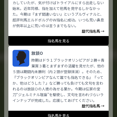
カしていたが、気が付けばトライアルにすら出走しない
始末。近年同様、指を加えて他馬を見守るしかなかっ
た。今期は『まず間違いない』というプルヴィナルと、
超評判馬エルドボルグのＷ指名に成功。いつも荒い鼻息
が例年以上に荒いのは言うまでもない。
歴代指名馬 →
指名馬を見る
放談O
昨期はドラ１ブラックオリンピアが２勝＋青
葉賞３着とまずまずの活躍を見せたが、他の
５頭は期間内未勝利（内２頭が登録抹消）。そのため、
『ブラックオリンピアなんて誰でも指名できる』『って
か、他はどうした？』など勝っても負けても文句を言わ
れるのは放談Ｏの人徳の為せる業か。今期は伝家の宝
刀“ジェルミナル理論”を駆使し、文句を言われづらいラ
インナップが完成した。応援してあげてください。
歴代指名馬 →
指名馬を見る