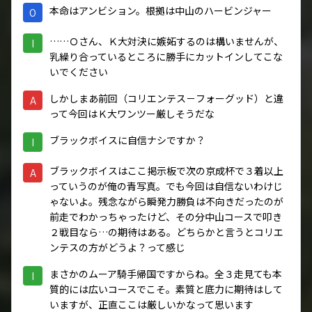
本命はアンビション。根拠は中山のハービンジャー
O
……Ｏさん、Ｋ大対決に嫉妬するのは構いませんが、
I
乳繰り合っているところに勝手にカットインしてこな
いでください
しかしまあ前回（コリエンテス－フォーグッド）と違
A
って今回はＫ大ワンツー厳しそうだな
ブラックボイスに自信ナシですか？
I
ブラックボイスはここ掲示板で次の京成杯で３着以上
A
っていうのが俺の青写真。でも今回は自信ないわけじ
ゃないよ。残念ながら瞬発力勝負は不向きだったのが
前走でわかっちゃったけど、その分中山コースで叩き
２戦目なら…の期待はある。どちらかと言うとコリエ
ンテスの方がどうよ？って感じ
まさかのムーア騎手帰国ですからね。全３走見ても本
I
質的には広いコースでこそ。素質と底力に期待はして
いますが、正直ここは厳しいかなって思います