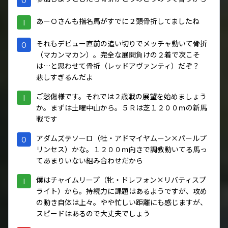
あーＯさんも指名馬がすでに２頭骨折してましたね
I
それもデビュー直前の追い切りでメッチャ動いて骨折
O
（マカンマカン）。完全な展開負けの２着で次こそ
は…と思わせて骨折（レッドアヴァンティ）だぞ？
悲しすぎるんだよ
ご愁傷様です。それでは２歳戦の展望を始めましょう
I
か。まずは土曜中山から。５Ｒは芝１２００ｍの新馬
戦です
アダムズテソーロ（牡・アドマイヤムーン×パールプ
O
リンセス）かな。１２００ｍ向きで調教動いてる馬っ
てあまりいない組み合わせだから
僕はチャイムリープ（牝・ドレフォン×リバティスプ
I
ライト）から。持続力に課題はあるようですが、攻め
の動き自体は上々。やや忙しい距離にも感じますが、
スピードはあるので大丈夫でしょう