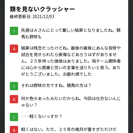
類を見ないクラッシャー
最終更新日: 2021/12/03
先週はＡさんにとって厳しい結果となりましたね。競
I
馬も野球も
結果は残念だったけどね。最後の最後にあんな投球や
A
試合を見せられたら後悔などあろうはずがありませ
ん。２５年待った価値はありました。両チーム関係者
には心から感謝と労いの言葉を送りたいと思う。あり
がとうございました。お疲れ様でした
それは野球の方ですね。競馬の方は？
I
何か色々あったみたいだからね。今回は仕方ないんじ
A
ゃない？
……軽くないっすか？
I
軽くはない。ただ、２５年の歳月が重すぎただけだ
A