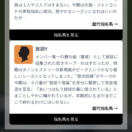
員は１人や２人ではすまない。今期は大器・ジャンゴッ
ドの単独指名に成功。穏やかなシーズンになればいいの
だが…
歴代指名馬 →
指名馬を見る
放談Y
メンバー唯一の勝ち組（要員）として放談に
招集された若きホープ…のはずだったが、昨
期はダノンヒストリーの新馬戦がピークというかなり寂
しいシーズンとなってしまった。“原点回帰”がテーマの
今期は、十八番の“放談Ｙ理論”を存分に駆使して完全復
活を宣言。『あいつはもう放談の毒に侵されている』と
まことしやかに囁かれているが、年齢的にもまだまだこ
こで終わるわけにはいかない。
歴代指名馬 →
指名馬を見る