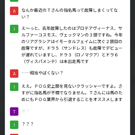
なんか最近のＴさんの指名馬って故障しまくってな
A
い？
え～っと、去年故障したのはプロテアヴィーナス、サ
I
ルファーコスモス、ヴェックマンの３頭ですね。今年
のリアグラシアはイモータルフェイムに次ぐ２頭目の
故障ですが、ドラ５（サンドレス）も故障でデビュー
が遅れていますし、ドラ３（ロノマクア）とドラ６
（ヴィスパメンテ）は未出走馬です
……相当やばくない？
A
ええ。ＰＯＧ史上類を見ないクラッシャーですよ。さ
I
すがに指名馬が不憫でなりません。Ｔさんには馬のた
めにもＰＯＧ業界から引退することをオススメします
あ？
Ｔ
？？？
I