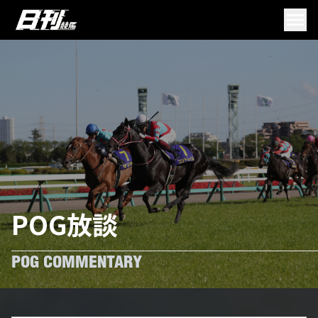
POG放談
POG COMMENTARY