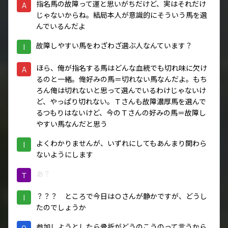
指名馬の故障って運と思いがちだけど、実はそれだけ
A
じゃないからね。結局本人が意識的にそういう馬を選
んでいるんだよ
故障しやすい馬をわざわざ選ぶ人なんています？
I
ほら、俺が指名する馬はどんな血統でも切れ味に欠け
A
るのと一緒。俺好みの馬＝切れない馬なんだよ。もち
ろん俺は切れないと思って選んでいるわけじゃないけ
ど、やっぱり切れない。Ｔさんも故障濃厚馬を選んで
るつもりはないけど、今のＴさんの好みの馬＝故障し
やすい馬なんだと思う
よくわかりませんが、いずれにしてもあんまり関わら
I
ないようにします
あ？
Ｔ
？？？ ところで今日はＯさんが静かですが、どうし
I
たのでしょうか
参加しようとしたら骨折がどうのこうのって言うから
O