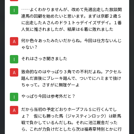
……よくわかりませんが、改めて先週出走した放談関
I
連馬の回顧を始めたいと思います。まずは京都２歳Ｓ
に出走したＡさんのドラ１トゥデイイズザデイ。１番
人気に推されましたが、結果は６着に敗れました
何か色々あったみたいだからね。今回は仕方ないんじ
A
ゃない？
それはさっき聞きました
I
致命的なのはやっぱり３角での不利だよね。アクセル
A
踏んだ直後にブレーキ踏んで、ついでにハミまで抜け
ちゃって。さすがに無理ゲーよ
やっぱり今回は参考外だと？
I
だから当初の予定どおりホープフルＳに行くんでし
A
ょ？ 仮にも勝った馬（ジャスティンロック）は新馬
戦で負かしているんだしね。それに池江厩舎だった
ら、これが力負けだとしたら次は福寿草特別とかに行