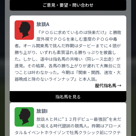
ご意見・要望・問い合わせ
放談A
『ＰＯＧに求めているのは快楽だけ』と勝敗
度外視でＰＯＧを楽しむ重度のＰＯＧ中毒
者。オール関東馬で挑んだ昨期はダービーまでに４頭が
勝ち上がり、いずれも素質溢れる勝ちっぷりを披露し
た。しかし、道中は指名馬の共喰い（同レース出走）が
連発。その結果、各馬の勝ち上がりが遅れて大舞台に立
つことは叶わなかった。今期は『関東・関西、速攻・大
器晩成と隙のないラインナップ』と本人談。
歴代指名馬 →
指名馬を見る
放談I
放談Ａと共に“１２月デビュー最強説”を未だ
に唱える時代錯誤の競馬人。昨期はアローメ
タル＆イベントホライゾンで牡馬クラシック前にワクテ