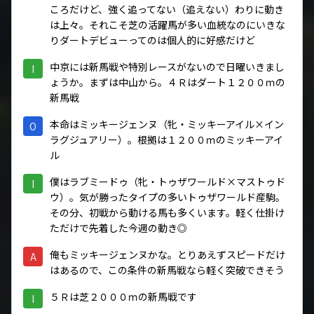
ころだけど、強く追ってない（追えない）わりに動き
は上々。それこそ芝の活躍馬が多い血統なのにいきな
りダートデビューってのは個人的に好感だけど
中京には新馬戦や特別レースがないので日曜いきまし
I
ょうか。まずは中山から。４Ｒはダート１２００ｍの
新馬戦
本命はミッキージェンヌ（牝・ミッキーアイル×イン
O
ラグジュアリー）。根拠は１２００ｍのミッキーアイ
ル
僕はラブミードゥ（牝・トゥザワールド×マストゥド
I
ウ）。気が勝ったタイプの多いトゥザワールド産駒。
その分、初戦から動ける馬も多くいます。軽く仕掛け
ただけで先着した今週の動き◎
俺もミッキージェンヌかな。とりあえずスピードだけ
A
はあるので、この条件の新馬戦なら軽く突破できそう
５Ｒは芝２０００ｍの新馬戦です
I