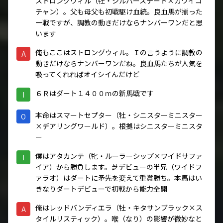
ストロングウィル（牡・シルバーステート×カワイコ
チャン）。父も母父も初戦駆け血統。良血馬が揃った
一戦ですが、調教の動きだけならナンバーワンだと思
います
俺もここはストロングウィル。Ｉの言うように調教の
A
動きだけならナンバーワンだね。良血馬たちが人気を
吸ってくれればオイシイんだけど
６Ｒはダート１４００ｍの新馬戦です
I
本命はスマートセプター（牡・シニスターミニスター
O
×デアリングワールド）。根拠はシニスターミニスタ
ー
僕はアタカンテ（牝・ルーラーシップ×ワイドサファ
I
イア）から勝負します。芝デビューの半兄（ワイドフ
ァラオ）はダートに矛先を変えて重賞勝ち。本馬はい
きなりダートデビューで初戦から能力全開
俺はレッドバンディエラ（牡・キタサンブラック×ス
A
タイルリスティック）。喉（なり）の影響が微妙なと