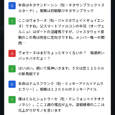
本命はキタサンドーシン（牡・キタサンブラック×ス
O
ルターナ）。根拠は初戦駆けキタサンブラック
ここはヴォラーヌ（牡・ジャスタウェイ×ギュイエン
I
ヌ）ですね。父スマートファルコンの半兄（オーヴェ
ルニュ）はダートの活躍馬ですが、ジャスタウェイ産
駒のこの馬は完全に芝向きですね。メンバー唯一の関
西…
ヴォラーヌはまだちょっとキツくないか？ 毎週終い
A
バッテバテだよ！？
はいはい。続いて阪神いきます。５Ｒは芝１２００ｍ
I
の新馬戦です
本命はナムラフランク（牡・ミッキーアイル×ナムラ
O
ヒラリー）。根拠は１２００ｍのミッキーアイル
僕はミルヒシュトラーセ（牝・ドレフォン×イチオク
I
ノホシ）。ここ２週の稽古が上々。混戦模様のここは
仕上がりがモノを言います