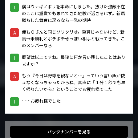
僕はウナギノボリを本命にしました。抜けた強敵不在
I
のここは重賞でもまれてきた経験が活きるはず。新馬
勝ちした舞台に戻るなら一発の期待
俺もＯさんと同じソリタリオ。重賞じゃないけど、新
A
馬→未勝利とボチボチ骨っぽい相手と戦ってきた。こ
のメンバーなら
展望は以上ですね。最後に何か言い残したことはあり
I
ますか？
もう『今日は野球を観ないと…』っていう言い訳が使
A
えなくなっちゃったからね。素直に『１分１秒でも早
く帰りたいから』ということでお疲れ様でした
……お疲れ様でした
I
バックナンバーを見る