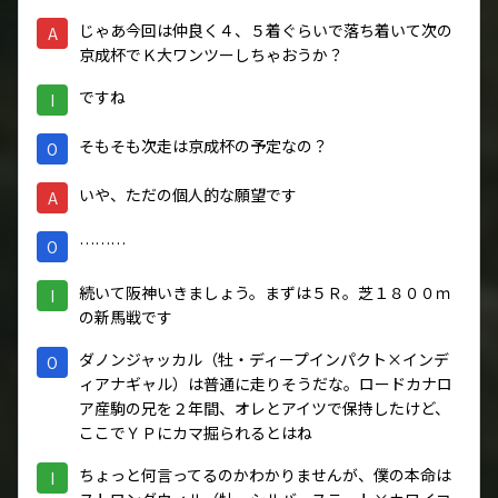
じゃあ今回は仲良く４、５着ぐらいで落ち着いて次の
A
京成杯でＫ大ワンツーしちゃおうか？
ですね
I
そもそも次走は京成杯の予定なの？
O
いや、ただの個人的な願望です
A
………
O
続いて阪神いきましょう。まずは５Ｒ。芝１８００ｍ
I
の新馬戦です
ダノンジャッカル（牡・ディープインパクト×インデ
O
ィアナギャル）は普通に走りそうだな。ロードカナロ
ア産駒の兄を２年間、オレとアイツで保持したけど、
ここでＹＰにカマ掘られるとはね
ちょっと何言ってるのかわかりませんが、僕の本命は
I