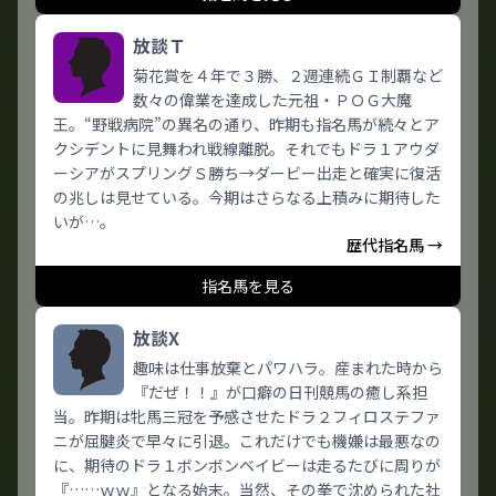
放談Ｔ
菊花賞を４年で３勝、２週連続ＧＩ制覇など
数々の偉業を達成した元祖・ＰＯＧ大魔
王。“野戦病院”の異名の通り、昨期も指名馬が続々とア
クシデントに見舞われ戦線離脱。それでもドラ１アウダ
ーシアがスプリングＳ勝ち→ダービー出走と確実に復活
の兆しは見せている。今期はさらなる上積みに期待した
いが…。
歴代指名馬 →
指名馬を見る
放談X
趣味は仕事放棄とパワハラ。産まれた時から
『だぜ！！』が口癖の日刊競馬の癒し系担
当。昨期は牝馬三冠を予感させたドラ２フィロステファ
ニが屈腱炎で早々に引退。これだけでも機嫌は最悪なの
に、期待のドラ１ボンボンベイビーは走るたびに周りが
『……ｗｗ』となる始末。当然、その拳で沈められた社