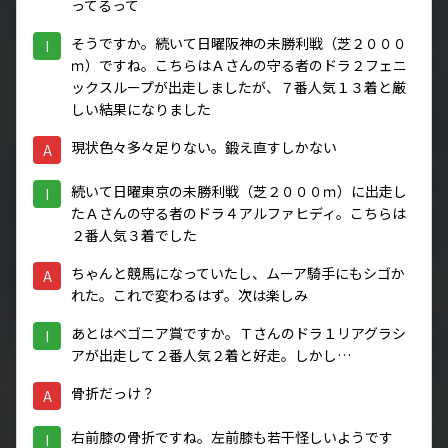
ってるって
そうですか。続いて日曜阪神の未勝利戦（芝２０００
I
ｍ）ですね。こちらはＡさんの守る者のドラ２フェニ
ックスループが出走しましたが、７番人気１３着と厳
しい結果になりました
現状色々多々足りない。鍛え直すしかない
A
続いて日曜東京の未勝利戦（芝２０００ｍ）に出走し
I
たＡさんの守る者のドラ４アルファヒディ。こちらは
２番人気３着でした
ちゃんと競馬になっていたし、ムーア騎手にもシゴか
A
れた。これで変わるはず。次は楽しみ
あとはベゴニア賞ですか。Ｔさんのドラ１リアグラシ
I
アが出走して２番人気２着と好走。しかし…
骨折だっけ？
A
右前膝の骨折ですね。左前膝も若干怪しいようです
I