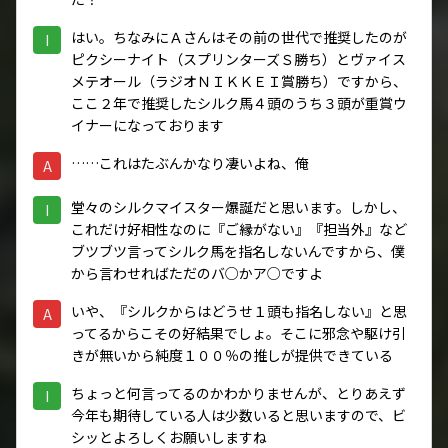
はい。ちなみにＡさんはその前の世代で推奨したのが
I
ピクシーナイト（スプリンターズＳ勝ち）とヴァイス
メテオール（ラジオＮＩＫＫＥＩ賞勝ち）ですから、
ここ２年で推奨したシルク馬４頭のうち３頭が重賞ウ
イナーになっております
……これはたぶんかなり凄いよね、俺
A
堂々のシルクマイスター爆誕だと思います。しかし、
I
これだけ好相性なのに『ご縁がない』『担当外』など
ブツブツ言ってシルク馬を指名しないんですから、僕
から言わせればただのバ○かア○ですよ
いや、『シルクからはどうせ１頭も指名しない』と思
A
ってるからこその好結果でしょ。そこに邪念や駆け引
きが無いから純度１００％の推しが提供できている
ちょっと何言ってるのかわかりませんが、とりあえず
I
今年も期待している人は少数いると思いますので、ビ
シッとよろしくお願いしますね