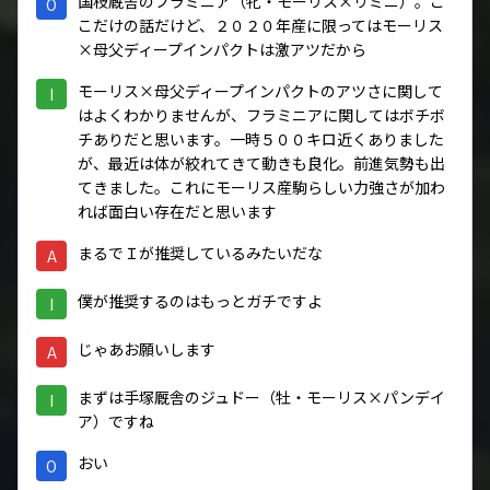
国枝厩舎のフラミニア（牝・モーリス×リミニ）。こ
O
こだけの話だけど、２０２０年産に限ってはモーリス
×母父ディープインパクトは激アツだから
モーリス×母父ディープインパクトのアツさに関して
I
はよくわかりませんが、フラミニアに関してはボチボ
チありだと思います。一時５００キロ近くありました
が、最近は体が絞れてきて動きも良化。前進気勢も出
てきました。これにモーリス産駒らしい力強さが加わ
れば面白い存在だと思います
まるでＩが推奨しているみたいだな
A
僕が推奨するのはもっとガチですよ
I
じゃあお願いします
A
まずは手塚厩舎のジュドー（牡・モーリス×パンデイ
I
ア）ですね
おい
O