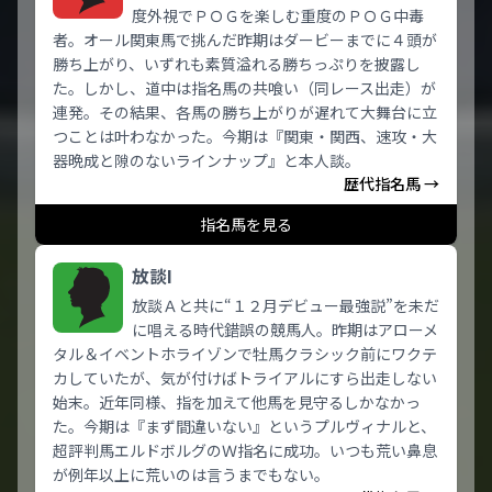
度外視でＰＯＧを楽しむ重度のＰＯＧ中毒
者。オール関東馬で挑んだ昨期はダービーまでに４頭が
勝ち上がり、いずれも素質溢れる勝ちっぷりを披露し
た。しかし、道中は指名馬の共喰い（同レース出走）が
連発。その結果、各馬の勝ち上がりが遅れて大舞台に立
つことは叶わなかった。今期は『関東・関西、速攻・大
器晩成と隙のないラインナップ』と本人談。
歴代指名馬 →
指名馬を見る
放談I
放談Ａと共に“１２月デビュー最強説”を未だ
に唱える時代錯誤の競馬人。昨期はアローメ
タル＆イベントホライゾンで牡馬クラシック前にワクテ
カしていたが、気が付けばトライアルにすら出走しない
始末。近年同様、指を加えて他馬を見守るしかなかっ
た。今期は『まず間違いない』というプルヴィナルと、
超評判馬エルドボルグのＷ指名に成功。いつも荒い鼻息
が例年以上に荒いのは言うまでもない。