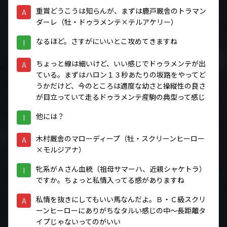
重賞どうこうは知らんが、まずは鹿戸厩舎のトラマン
A
ダーレ（牡・ドゥラメンテ×テルアケリー）
なるほど。さすがにいいとこ攻めてきますね
I
ちょっと線は細いけど、いい感じでドゥラメンテが出
A
ている。まずはハロン１３秒あたりの坂路をやってど
うかだけど、今のところは適度な幼さと操縦性の良さ
が目立っていて走るドゥラメンテ産駒の典型って感じ
他には？
I
木村厩舎のマローディープ（牡・スクリーンヒーロー
A
×モルジアナ）
牝系がＡさん血統（祖母サマーハ、近親シャケトラ）
I
ですか。ちょっと私情入ってる感がありますね
私情を抜きにしてもいい馬なんだよ。Ｂ・Ｃ級スクリ
A
ーンヒーローにありがちなタルい感じの中～長距離タ
イプじゃないってのがいい