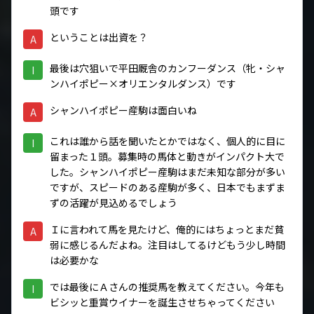
頭です
ということは出資を？
A
最後は穴狙いで平田厩舎のカンフーダンス（牝・シャ
I
ンハイポピー×オリエンタルダンス）です
シャンハイポピー産駒は面白いね
A
これは誰から話を聞いたとかではなく、個人的に目に
I
留まった１頭。募集時の馬体と動きがインパクト大で
した。シャンハイポピー産駒はまだ未知な部分が多い
ですが、スピードのある産駒が多く、日本でもまずま
ずの活躍が見込めるでしょう
Ｉに言われて馬を見たけど、俺的にはちょっとまだ貧
A
弱に感じるんだよね。注目はしてるけどもう少し時間
は必要かな
では最後にＡさんの推奨馬を教えてください。今年も
I
ビシッと重賞ウイナーを誕生させちゃってください