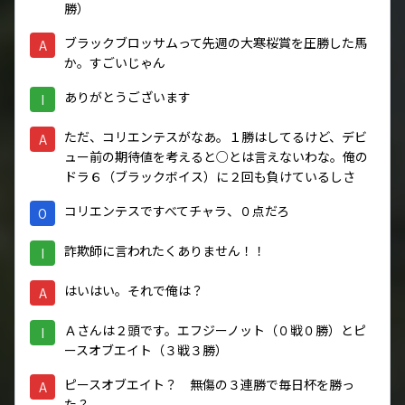
勝）
ブラックブロッサムって先週の大寒桜賞を圧勝した馬
A
か。すごいじゃん
ありがとうございます
I
ただ、コリエンテスがなあ。１勝はしてるけど、デビ
A
ュー前の期待値を考えると○とは言えないわな。俺の
ドラ６（ブラックボイス）に２回も負けているしさ
コリエンテスですべてチャラ、０点だろ
O
詐欺師に言われたくありません！！
I
はいはい。それで俺は？
A
Ａさんは２頭です。エフジーノット（０戦０勝）とピ
I
ースオブエイト（３戦３勝）
ピースオブエイト？ 無傷の３連勝で毎日杯を勝っ
A
た？