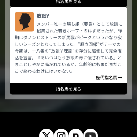
指名馬を見る
放談Y
メンバー唯一の勝ち組（要員）として放談に
招集された若きホープ…のはずだったが、昨
期はダノンヒストリーの新馬戦がピークというかなり寂
しいシーズンとなってしまった。“原点回帰”がテーマの
今期は、十八番の“放談Ｙ理論”を存分に駆使して完全復
活を宣言。『あいつはもう放談の毒に侵されている』と
まことしやかに囁かれているが、年齢的にもまだまだこ
こで終わるわけにはいかない。
歴代指名馬 →
指名馬を見る