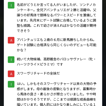
名前がどうとか言ってる人がいましたが、ソンナノカ
I
ンケーネー。全兄アバンチュリエが２勝と活躍中。父
譲りの好馬体で類稀なるパワーとスピードを兼備して
います。先月末にゲート試験に合格しているように調
整も順調。これで幼さが消えればかなりの活躍が期待
できそう
アバンチュリエも２歳の６月に新馬勝ちしたからね。
A
ゲート試験に合格済なら同じくらいのデビューも可能
かな？
続いて大物候補、高野厩舎のバロッサヴァレー（牝・
I
ハーツクライ×ピラミマ）です
スワーヴリチャードの全妹だ
A
はい。しかもそのスワーヴリチャード以来の大物の予
I
感がします。母の最後の産駒となりますが、募集時か
ら馬体の良さ・柔らかさが際立っていました。やや時
間はかかりそうですが、ここまでは順調な成長曲線を
描いています。個人的にはかなり楽しみにしている１