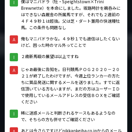
僕はマニバドラ（牡・Speightstown×Trini
I
Brewnette）を本命にしました。坂路時計を鵜呑みに
はできない森厩舎の所属馬ですが、それでも２週前の
４Ｆ４９秒１は超抜。父は芝・ダート兼用の快速種牡
馬。この条件も問題なし
俺もマニバドラかな。４９秒１でも過信はしたくない
A
けど、困った時のマル外ってことで
２歳新馬戦の展望は以上ですね
I
じゃあ最後に告知を。日刊競馬ＰＯＧ２０２０－２０
A
２１が終了したわけですが、今週上位ランカーの方た
ちに賞品発送に関するメールを送りました。すでに返
信頂いている方もいますが、まだの方はユーザーＩＤ
で使用しているメールアドレスの受信ＢＯＸをご確認
ください
稀に迷惑メールと判断されるケースもあるようなの
I
で、そちらの方も併せてご確認ください
あとは今さらですけどnikkankeiba.co.jpからのメール
A