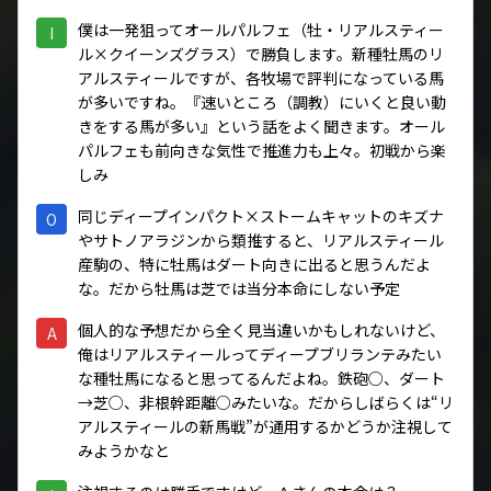
僕は一発狙ってオールパルフェ（牡・リアルスティー
I
ル×クイーンズグラス）で勝負します。新種牡馬のリ
アルスティールですが、各牧場で評判になっている馬
が多いですね。『速いところ（調教）にいくと良い動
きをする馬が多い』という話をよく聞きます。オール
パルフェも前向きな気性で推進力も上々。初戦から楽
しみ
同じディープインパクト×ストームキャットのキズナ
O
やサトノアラジンから類推すると、リアルスティール
産駒の、特に牡馬はダート向きに出ると思うんだよ
な。だから牡馬は芝では当分本命にしない予定
個人的な予想だから全く見当違いかもしれないけど、
A
俺はリアルスティールってディープブリランテみたい
な種牡馬になると思ってるんだよね。鉄砲○、ダート
→芝○、非根幹距離○みたいな。だからしばらくは“リ
アルスティールの新馬戦”が通用するかどうか注視して
みようかなと