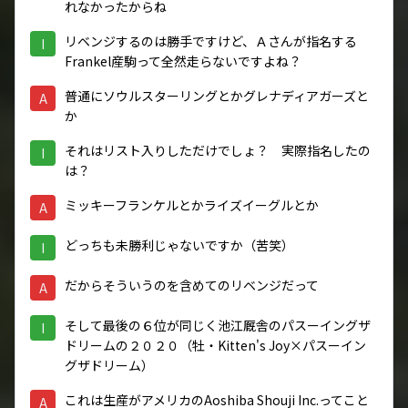
れなかったからね
リベンジするのは勝手ですけど、Ａさんが指名する
I
Frankel産駒って全然走らないですよね？
普通にソウルスターリングとかグレナディアガーズと
A
か
それはリスト入りしただけでしょ？ 実際指名したの
I
は？
ミッキーフランケルとかライズイーグルとか
A
どっちも未勝利じゃないですか（苦笑）
I
だからそういうのを含めてのリベンジだって
A
そして最後の６位が同じく池江厩舎のパスーイングザ
I
ドリームの２０２０（牡・Kitten's Joy×パスーイン
グザドリーム）
これは生産がアメリカのAoshiba Shouji Inc.ってこと
A