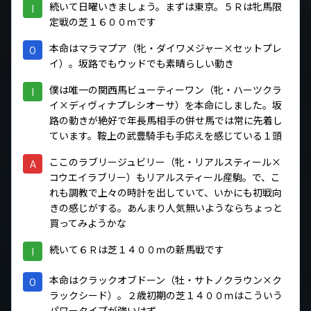
続いて日曜いきましょう。まずは東京。５Ｒは牝馬限
I
定戦の芝１６００ｍです
本命はマラマプア（牝・ダイワメジャー×セットプレ
O
イ）。坂路でもウッドでも素晴らしい動き
僕は唯一の関西馬ビューティーワン（牝・ハーツクラ
I
イ×ディヴィナプレシオーサ）を本命にしました。坂
路の動きが絶好で年長馬相手の併せ馬では常に先着し
ています。鞍上の武豊騎手も手応えを感じている１頭
ここのラブリージュビリー（牝・リアルスティール×
A
コウエイラブリー）もリアルスティール産駒。で、こ
れも調教で上々の時計を出していて、いかにも初戦向
きの感じがする。あんまり人気無いようならちょっと
買ってみようかな
続いて６Ｒは芝１４００ｍの新馬戦です
I
本命はクラックオブドーン（牡・サトノクラウン×ク
O
ラックシード）。２歳初期の芝１４００ｍはこういう
パワータイプが強いはず