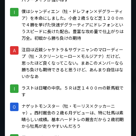
僕はシャンディエン（牡・ドレフォン×デグラーティ
I
ア）を本命にしました。小倉２歳Ｓなど芝１２００ｍ
で４勝を挙げた快速デグラーティアにドレフォンとい
うスピードに長けた配合。豊富な攻め量で仕上がりは
万全。初戦から勝ち負けの期待
注目は近親シャケトラ＆サヴァニャンのマローディー
A
プ（牡・スクリーンヒーロー×モルジアナ）だけど、
思ったほど良くなってこない。まあこのメンバーなら
勝ち負けも期待できると思うけど、あんまり自信はな
いかなあ
ラストは日曜の中京。５Ｒは芝１４００ｍの新馬戦で
I
す
ナゲットモンスター（牡・モーリス×クッカーニ
O
ャ）。西村厩舎の２歳６月デビューは、特に牡馬は素
晴らしい成績。基本ハードトレの厩舎だから２歳初期
から牡馬が走りやすいんだろう