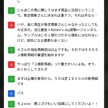
し
じゃあこの馬に関してはまず馬主に注目ということ
I
で。青芝商事さんに決まれば激アツ。それ以外なら…
いや、仮に馬主が青芝商事さんじゃなかったとしても
A
大丈夫だ。池江厩舎×Kitten's Joy産駒＝ジャンダル
ム。サンプルはこの１頭だけだから強気にはなれない
けど、弱気になる要素も全くない
Ａさんの指名馬解説は以上ですね。それではそろそろ
I
２歳新馬戦の展望を始めますか
やっぱり『２歳新馬戦』って響きがいいよね。オラ、
A
わくわくしてきたぞ
まずは土曜の東京から。５Ｒは芝１６００ｍの新馬戦
I
です
パス
O
ちょｗｗ 悪ふざけもいい加減にしてくださいよ！！
I