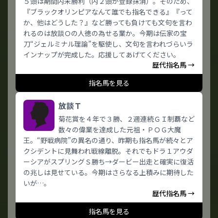
５頭は期間内未勝利（内２頭が登録抹消）。そのため、
『ブラックオリンピアなんて誰でも指名できる』『って
か、他はどうした？』など勝っても負けても文句を言わ
れるのは放談Ｏの人徳の為せる業か。今期は伝家の宝
刀“ジェルミナル理論”を駆使し、文句を言われづらいラ
インナップが完成した。応援してあげてください。
歴代指名馬 →
指名馬を見る
放談Ｔ
菊花賞を４年で３勝、２週連続ＧＩ制覇など
数々の偉業を達成した元祖・ＰＯＧ大魔
王。“野戦病院”の異名の通り、昨期も指名馬が続々とア
クシデントに見舞われ戦線離脱。それでもドラ１アウダ
ーシアがスプリングＳ勝ち→ダービー出走と確実に復活
の兆しは見せている。今期はさらなる上積みに期待した
いが…。
歴代指名馬 →
指名馬を見る