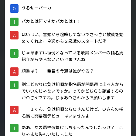
うるせーバーカ
O
バカとは何ですかバカとは！！
I
はいはい。冒頭から喧嘩してないでさっさと放談を始
A
めてくれよ。今週から２歳戦のスタートだぞ
じゃあまずは恒例となっている放談メンバーの指名馬
I
紹介からやらないといけませんね
順番は？ 一発目の今週は誰がやる？
A
例年どおりに負け組順か指名馬が開幕週に出る人から
I
でいいんじゃないですか。ってかどちらも該当するの
がＯさんですね。じゃあＯさんからお願いします
……Ｉくん、負け組順ならＯさんだけど、Ｏさんの指
A
名馬に開幕週デビューはいませんよ
ああ、あの馬抽選負けしちゃったんでしたっけ？ こ
I
りゃまた失礼いたしました