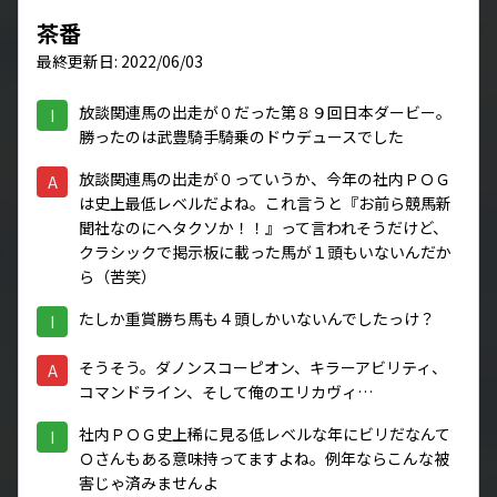
茶番
最終更新日: 2022/06/03
放談関連馬の出走が０だった第８９回日本ダービー。
I
勝ったのは武豊騎手騎乗のドウデュースでした
放談関連馬の出走が０っていうか、今年の社内ＰＯＧ
A
は史上最低レベルだよね。これ言うと『お前ら競馬新
聞社なのにヘタクソか！！』って言われそうだけど、
クラシックで掲示板に載った馬が１頭もいないんだか
ら（苦笑）
たしか重賞勝ち馬も４頭しかいないんでしたっけ？
I
そうそう。ダノンスコーピオン、キラーアビリティ、
A
コマンドライン、そして俺のエリカヴィ…
社内ＰＯＧ史上稀に見る低レベルな年にビリだなんて
I
Ｏさんもある意味持ってますよね。例年ならこんな被
害じゃ済みませんよ