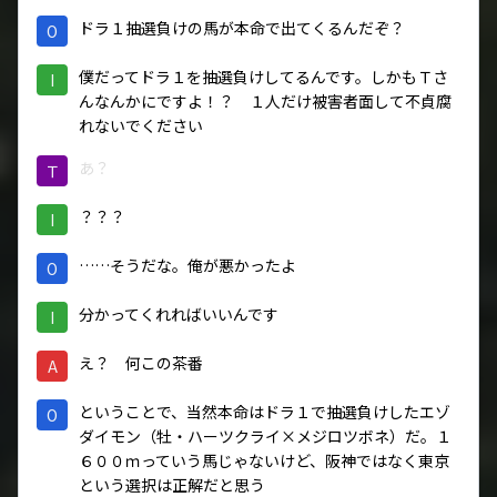
ドラ１抽選負けの馬が本命で出てくるんだぞ？
O
僕だってドラ１を抽選負けしてるんです。しかもＴさ
I
んなんかにですよ！？ １人だけ被害者面して不貞腐
れないでください
あ？
Ｔ
？？？
I
……そうだな。俺が悪かったよ
O
分かってくれればいいんです
I
え？ 何この茶番
A
ということで、当然本命はドラ１で抽選負けしたエゾ
O
ダイモン（牡・ハーツクライ×メジロツボネ）だ。１
６００ｍっていう馬じゃないけど、阪神ではなく東京
という選択は正解だと思う