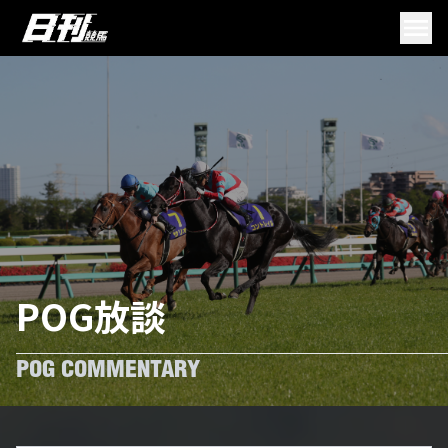
POG放談
POG COMMENTARY