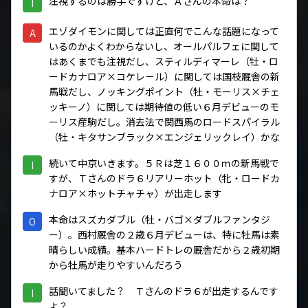
注視するのは勝手ですけど、Ａさんの本命は？
I
エゾダイモンに関しては正直何でこんな話題になって
A
いるのかよくわからないし、オールパルフェに関して
はあくまでも注視だし、スティルディマーレ（牡・ロ
ードカナロア×コケレ－ル）に関しては国枝厩舎の新
馬戦だし、ノッキングポイント（牡・モーリス×チェ
ッキーノ）に関しては期待値の低い６月デビューのモ
ーリス産駒だし。消去法で関西馬のロードスパイラル
（牡・キタサンブラック×エンジェリックレイ）かな
続いて中京いきます。５Ｒは芝１６００ｍの新馬戦で
I
すが、Ｔさんのドラ６リアリーホット（牝・ロードカ
ナロア×ホットチャチャ）が出走します
本命はスズカダブル（牡・バゴ×ダブルファンタジ
O
ー）。西村厩舎の２歳６月デビューは、特に牡馬は素
晴らしい成績。基本ハードトレの厩舎だから２歳初期
から牡馬が走りやすいんだろう
話聞いてました？ Ｔさんのドラ６が出走するんです
I
よ？