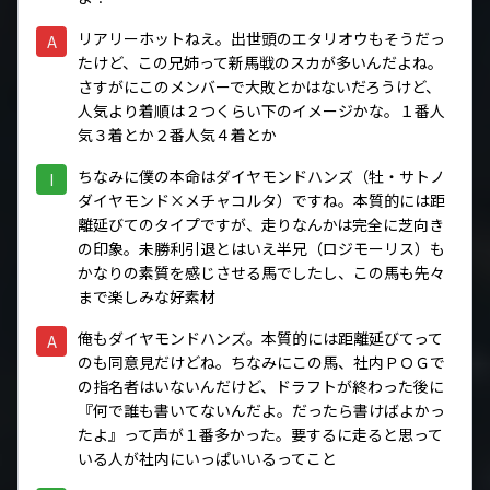
リアリーホットねえ。出世頭のエタリオウもそうだっ
A
たけど、この兄姉って新馬戦のスカが多いんだよね。
さすがにこのメンバーで大敗とかはないだろうけど、
人気より着順は２つくらい下のイメージかな。１番人
気３着とか２番人気４着とか
ちなみに僕の本命はダイヤモンドハンズ（牡・サトノ
I
ダイヤモンド×メチャコルタ）ですね。本質的には距
離延びてのタイプですが、走りなんかは完全に芝向き
の印象。未勝利引退とはいえ半兄（ロジモーリス）も
かなりの素質を感じさせる馬でしたし、この馬も先々
まで楽しみな好素材
俺もダイヤモンドハンズ。本質的には距離延びてって
A
のも同意見だけどね。ちなみにこの馬、社内ＰＯＧで
の指名者はいないんだけど、ドラフトが終わった後に
『何で誰も書いてないんだよ。だったら書けばよかっ
たよ』って声が１番多かった。要するに走ると思って
いる人が社内にいっぱいいるってこと