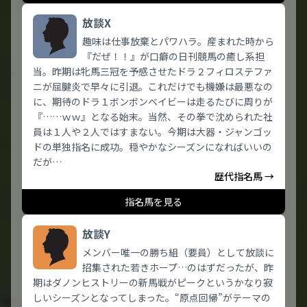
放談X
趣味は仕事放棄とパワハラ。産まれた時から
『だぜ！！』が口癖の日刊競馬の癒し系担
当。昨期は牝馬三冠を予感させたドラ２フィロステファ
ニが屈腱炎で早々に引退。これだけでも機嫌は最悪なの
に、期待のドラ１ボンボンベイビーは走るたびに周りが
『……ｗｗ』となる始末。当然、その拳で沈められた社
員は１人や２人ではすまない。今期は大器・ジャンゴッ
ドの単独指名に成功。穏やかなシーズンになればいいの
だが…
歴代指名馬 →
指名馬を見る
放談Y
メンバー唯一の勝ち組（要員）として放談に
招集された若きホープ…のはずだったが、昨
期はダノンヒストリーの新馬戦がピークというかなり寂
しいシーズンとなってしまった。“原点回帰”がテーマの