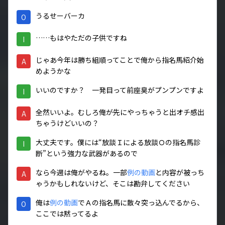
うるせーバーカ
O
……もはやただの子供ですね
I
じゃあ今年は勝ち組順ってことで俺から指名馬紹介始
A
めようかな
いいのですか？ 一発目って前座臭がプンプンですよ
I
全然いいよ。むしろ俺が先にやっちゃうと出オチ感出
A
ちゃうけどいいの？
大丈夫です。僕には“放談Ｉによる放談Ｏの指名馬診
I
断”という強力な武器があるので
なら今週は俺がやるね。一部
例の動画
と内容が被っち
A
ゃうかもしれないけど、そこは勘弁してください
俺は
例の動画
でＡの指名馬に散々突っ込んでるから、
O
ここでは黙ってるよ