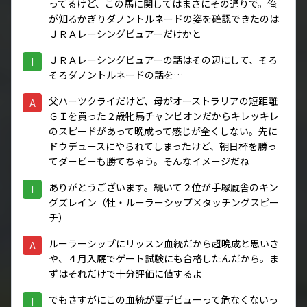
ってるけど、この馬に関してはまさにその通りで。俺
が知るかぎりダノントルネードの姿を確認できたのは
ＪＲＡレーシングビュアーだけかと
ＪＲＡレーシングビュアーの話はその辺にして、そろ
I
そろダノントルネードの話を…
父ハーツクライだけど、母がオーストラリアの短距離
A
ＧＩを買った２歳牝馬チャンピオンだからキレッキレ
のスピードがあって晩成って感じが全くしない。先に
ドウデュースにやられてしまったけど、朝日杯を勝っ
てダービーも勝てちゃう。そんなイメージだね
ありがとうございます。続いて２位が手塚厩舎のキン
I
グズレイン（牡・ルーラーシップ×タッチングスピー
チ）
ルーラーシップにリッスン血統だから超晩成と思いき
A
や、４月入厩でゲート試験にも合格したんだから。ま
ずはそれだけで十分評価に値するよ
でもさすがにこの血統が夏デビューって危なくないっ
I