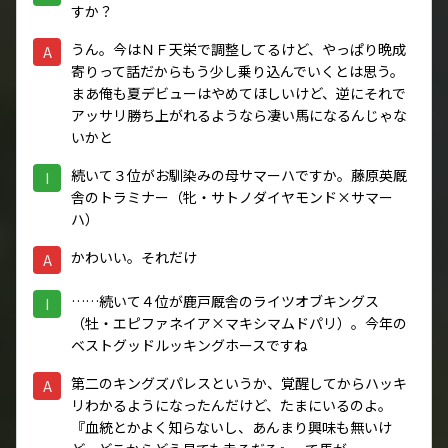
すか？
うん。今はＮＦ天栄で調整してるけど、やっぱり晩成
A
寄りって話だからもう少し乗り込んでいくとは思う。
まあ俺も夏デビューはやめてほしいけど、逆にそれで
アッサリ勝ち上がれるようなら凄い馬になるんじゃな
いかと
続いて３位がお馴染みの母サマーハですか。藤原英厩
I
舎のトラミナー（牝・サトノダイヤモンド×サマー
ハ）
かわいい。それだけ
A
……続いて４位が鹿戸厩舎のライツオブキングス
I
（牡・エピファネイア×マキシマムドパリ）。今年の
ベストグッドルッキングホースですね
第二のキングズパレスというか、覚醒してからハッキ
A
リわかるようになったんだけど、たまにいるのよ。
『血統とかよく知らないし、あんまり興味も無いけ