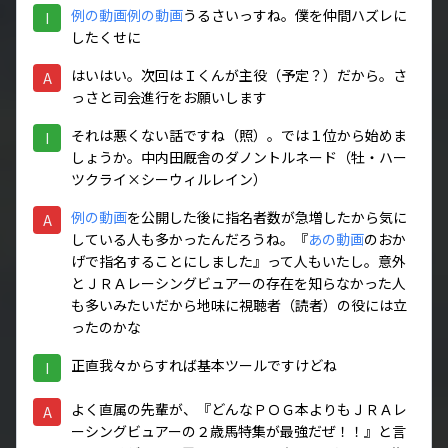
例の動画
例の動画
うるさいっすね。僕を仲間ハズレに
I
したくせに
はいはい。次回はＩくんが主役（予定？）だから。さ
A
っさと司会進行をお願いします
それは悪くない話ですね（照）。では１位から始めま
I
しょうか。中内田厩舎のダノントルネード（牡・ハー
ツクライ×シーウィルレイン）
例の動画
を公開した後に指名者数が急増したから気に
A
している人も多かったんだろうね。『
あの動画
のおか
げで指名することにしました』って人もいたし。意外
とＪＲＡレーシングビュアーの存在を知らなかった人
も多いみたいだから地味に視聴者（読者）の役には立
ったのかな
正直我々からすれば基本ツールですけどね
I
よく直属の先輩が、『どんなＰＯＧ本よりもＪＲＡレ
A
ーシングビュアーの２歳馬特集が最強だぜ！！』と言