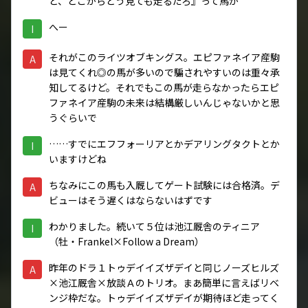
ど、どこからどう見ても走るだろ』って馬が
へー
I
それがこのライツオブキングス。エピファネイア産駒
A
は見てくれ◎の馬が多いので騙されやすいのは重々承
知してるけど。それでもこの馬が走らなかったらエピ
ファネイア産駒の未来は結構厳しいんじゃないかと思
うぐらいで
……すでにエフフォーリアとかデアリングタクトとか
I
いますけどね
ちなみにこの馬も入厩してゲート試験には合格済。デ
A
ビューはそう遅くはならないはずです
わかりました。続いて５位は池江厩舎のティニア
I
（牡・Frankel×Follow a Dream）
昨年のドラ１トゥデイイズザデイと同じノーズヒルズ
A
×池江厩舎×放談Ａのトリオ。まあ簡単に言えばリベ
ンジ枠だな。トゥデイイズザデイが期待ほど走ってく