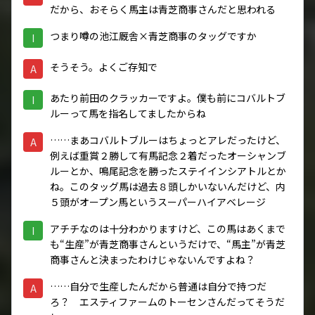
だから、おそらく馬主は青芝商事さんだと思われる
つまり噂の池江厩舎×青芝商事のタッグですか
I
そうそう。よくご存知で
A
あたり前田のクラッカーですよ。僕も前にコバルトブ
I
ルーって馬を指名してましたからね
……まあコバルトブルーはちょっとアレだったけど、
A
例えば重賞２勝して有馬記念２着だったオーシャンブ
ルーとか、鳴尾記念を勝ったステイインシアトルとか
ね。このタッグ馬は過去８頭しかいないんだけど、内
５頭がオープン馬というスーパーハイアベレージ
アチチなのは十分わかりますけど、この馬はあくまで
I
も“生産”が青芝商事さんというだけで、“馬主”が青芝
商事さんと決まったわけじゃないんですよね？
……自分で生産したんだから普通は自分で持つだ
A
ろ？ エスティファームのトーセンさんだってそうだ