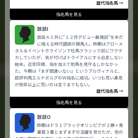
歴代指名馬 →
指名馬を見る
放談I
放談Ａと共に“１２月デビュー最強説”を未だ
に唱える時代錯誤の競馬人。昨期はアローメ
タル＆イベントホライゾンで牡馬クラシック前にワクテ
カしていたが、気が付けばトライアルにすら出走しない
始末。近年同様、指を加えて他馬を見守るしかなかっ
た。今期は『まず間違いない』というプルヴィナルと、
超評判馬エルドボルグのＷ指名に成功。いつも荒い鼻息
が例年以上に荒いのは言うまでもない。
歴代指名馬 →
指名馬を見る
放談O
昨期はドラ１ブラックオリンピアが２勝＋青
葉賞３着とまずまずの活躍を見せたが、他の