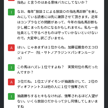
指名』と言うのはある意味バカにしてないか？
なお、毎年“放談Ｉによる放談Ｏの指名馬診断”を楽し
I
みにしている読者には先に謝罪させて頂きます。近年
はコンプラなどの問題があって、今年の指名馬診断も
少し縮こまったものになるかもしれません。私も一会
社員として守るべきものは守っていかないといけない
ので。大変申し訳ございません
はい。じゃあまずは１位からね。加藤征厩舎のエコロ
A
ジョイアー（牡・サトノアラジン×パシオンルージ
ュ）
この馬はハズレ１位ですよね？ 実質何位の馬だった
I
んですか？
３位だね。１位エゾダイモンが抽選負けして、２位の
A
ディオファントスは他の人に１位で強奪されて
抽選勝ちするヒキもなければ、強奪されるほど人望が
I
ない。いくら放談Ｏだからって少し同情してしまいま
すね