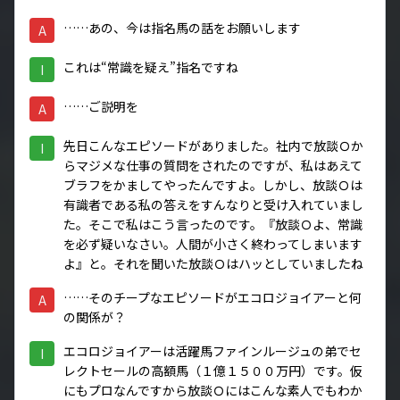
……あの、今は指名馬の話をお願いします
A
これは“常識を疑え”指名ですね
I
……ご説明を
A
先日こんなエピソードがありました。社内で放談Ｏか
I
らマジメな仕事の質問をされたのですが、私はあえて
ブラフをかましてやったんですよ。しかし、放談Ｏは
有識者である私の答えをすんなりと受け入れていまし
た。そこで私はこう言ったのです。『放談Ｏよ、常識
を必ず疑いなさい。人間が小さく終わってしまいます
よ』と。それを聞いた放談Ｏはハッとしていましたね
……そのチープなエピソードがエコロジョイアーと何
A
の関係が？
エコロジョイアーは活躍馬ファインルージュの弟でセ
I
レクトセールの高額馬（１億１５００万円）です。仮
にもプロなんですから放談Ｏにはこんな素人でもわか