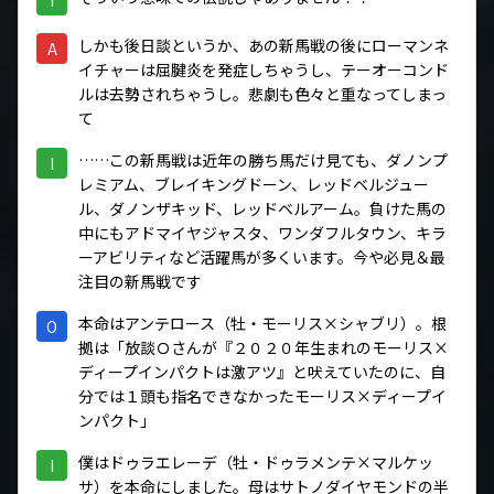
しかも後日談というか、あの新馬戦の後にローマンネ
A
イチャーは屈腱炎を発症しちゃうし、テーオーコンド
ルは去勢されちゃうし。悲劇も色々と重なってしまっ
て
……この新馬戦は近年の勝ち馬だけ見ても、ダノンプ
I
レミアム、ブレイキングドーン、レッドベルジュー
ル、ダノンザキッド、レッドベルアーム。負けた馬の
中にもアドマイヤジャスタ、ワンダフルタウン、キラ
ーアビリティなど活躍馬が多くいます。今や必見＆最
注目の新馬戦です
本命はアンテロース（牡・モーリス×シャブリ）。根
O
拠は「放談Ｏさんが『２０２０年生まれのモーリス×
ディープインパクトは激アツ』と吠えていたのに、自
分では１頭も指名できなかったモーリス×ディープイ
ンパクト」
僕はドゥラエレーデ（牡・ドゥラメンテ×マルケッ
I
サ）を本命にしました。母はサトノダイヤモンドの半