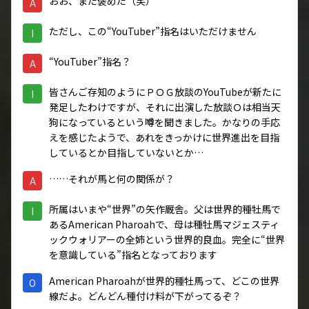
おお、また褒めた（笑）
A
ただし、この“YouTuber”指名はいただけません
I
“YouTuber”指名？
A
皆さんご存知のように
ＰＯＧ放談のYouTube
が新たに
I
発足したわけですが、それに出演した放談Ｏは相当天
狗になっているという噂を聞きました。かなりの手応
えを感じたようで、あれをきっかけに世界進出を目指
しているとか目指していないとか…
……それが馬と何の関係が？
A
所属はいまや“世界”の矢作厩舎。父は世界的種牡馬で
I
あるAmerican Pharoahで、母は種牡馬マジェスティ
ックウォリアーの全姉という世界的良血。完全に“世界
を意識している”指名となっております
American Pharoahが世界的種牡馬って、どこの世界
O
線だよ。どんどん種付け料が下がってるぞ？