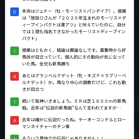
本命はジュドー（牡・モーリス×パンデイア）。根拠
O
は「放談Ｏさんが『２０２０年生まれのモーリス×デ
ィープインパクトは激アツ』と吠えていたのに、自分
では１頭も指名できなかったモーリス×ディープイン
パクト」
根拠はともかく、結論は異論なしです。募集時から好
I
馬体が目立っていて、個人的にその動向が気になって
いた馬。全兄も新馬勝ち
あとはグランベルナデット（牝・キズナ×ラブリーベ
A
ルナデット）か。馬なり中心の調教だけど、これも動
きが目立つ
続いて阪神いきましょう。５Ｒは芝１８００ｍの新馬
I
戦。近年は“伝説の新馬戦”なんて言われてますが…
去年は確かに伝説だったね。テーオーコンドルとロー
A
マンネイチャーのチン事
そういう意味での伝説じゃありません！！
I