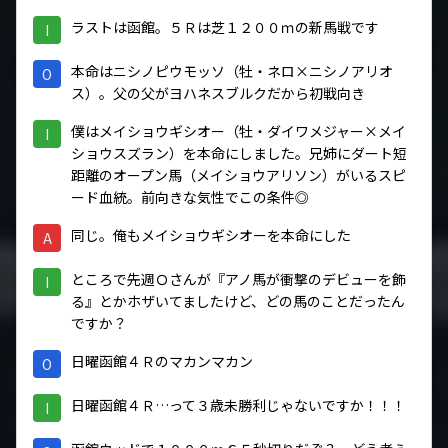
ラストは函館。５Ｒは芝１２００ｍの新馬戦です
I
本命はニシノピウモッソ（牡・ネロ×ニシノアリオ
O
ス）。父の父がヨハネスブルクだから初戦向き
僕はメイショウギシオー（牡・ダイワメジャー×メイ
I
ショウスズラン）を本命にしました。兄姉にダート短
距離のオープン馬（メイショウアリソン）がいるスピ
ード血統。前向きな気性でこの条件◎
同じ。俺もメイショウギシオーを本命にした
A
ところで先週Ｏさんが『アノ馬が衝撃のデビューを飾
I
る』とかホザいてましたけど、どの馬のことだったん
ですか？
日曜函館４Ｒのマカンマカン
O
日曜函館４Ｒ…って３歳未勝利じゃないですか！！！
I