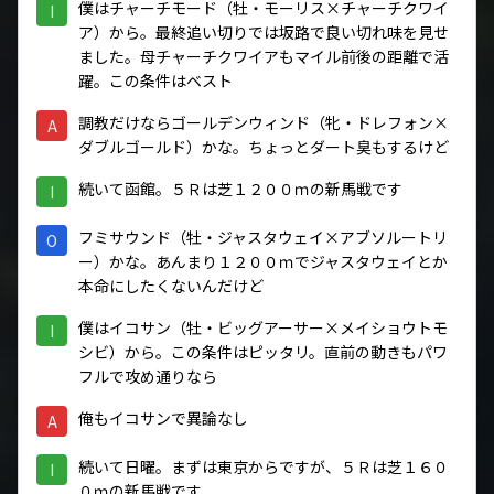
僕はチャーチモード（牡・モーリス×チャーチクワイ
I
ア）から。最終追い切りでは坂路で良い切れ味を見せ
ました。母チャーチクワイアもマイル前後の距離で活
躍。この条件はベスト
調教だけならゴールデンウィンド（牝・ドレフォン×
A
ダブルゴールド）かな。ちょっとダート臭もするけど
続いて函館。５Ｒは芝１２００ｍの新馬戦です
I
フミサウンド（牡・ジャスタウェイ×アブソルートリ
O
ー）かな。あんまり１２００ｍでジャスタウェイとか
本命にしたくないんだけど
僕はイコサン（牡・ビッグアーサー×メイショウトモ
I
シビ）から。この条件はピッタリ。直前の動きもパワ
フルで攻め通りなら
俺もイコサンで異論なし
A
続いて日曜。まずは東京からですが、５Ｒは芝１６０
I
０ｍの新馬戦です