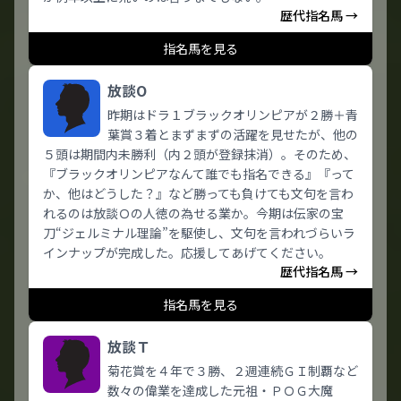
歴代指名馬 →
指名馬を見る
放談O
昨期はドラ１ブラックオリンピアが２勝＋青
葉賞３着とまずまずの活躍を見せたが、他の
５頭は期間内未勝利（内２頭が登録抹消）。そのため、
『ブラックオリンピアなんて誰でも指名できる』『って
か、他はどうした？』など勝っても負けても文句を言わ
れるのは放談Ｏの人徳の為せる業か。今期は伝家の宝
刀“ジェルミナル理論”を駆使し、文句を言われづらいラ
インナップが完成した。応援してあげてください。
歴代指名馬 →
指名馬を見る
放談Ｔ
菊花賞を４年で３勝、２週連続ＧＩ制覇など
数々の偉業を達成した元祖・ＰＯＧ大魔