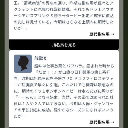
王。“野戦病院”の異名の通り、昨期も指名馬が続々とア
クシデントに見舞われ戦線離脱。それでもドラ１アウダ
ーシアがスプリングＳ勝ち→ダービー出走と確実に復活
の兆しは見せている。今期はさらなる上積みに期待した
いが…。
歴代指名馬 →
指名馬を見る
放談X
趣味は仕事放棄とパワハラ。産まれた時から
『だぜ！！』が口癖の日刊競馬の癒し系担
当。昨期は牝馬三冠を予感させたドラ２フィロステファ
ニが屈腱炎で早々に引退。これだけでも機嫌は最悪なの
に、期待のドラ１ボンボンベイビーは走るたびに周りが
『……ｗｗ』となる始末。当然、その拳で沈められた社
員は１人や２人ではすまない。今期は大器・ジャンゴッ
ドの単独指名に成功。穏やかなシーズンになればいいの
だが…
歴代指名馬 →