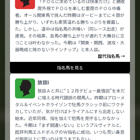
『ＰＯＧに求めているのは快楽だけ』と勝敗
度外視でＰＯＧを楽しむ重度のＰＯＧ中毒
者。オール関東馬で挑んだ昨期はダービーまでに４頭が
勝ち上がり、いずれも素質溢れる勝ちっぷりを披露し
た。しかし、道中は指名馬の共喰い（同レース出走）が
連発。その結果、各馬の勝ち上がりが遅れて大舞台に立
つことは叶わなかった。今期は『関東・関西、速攻・大
器晩成と隙のないラインナップ』と本人談。
歴代指名馬 →
指名馬を見る
放談I
放談Ａと共に“１２月デビュー最強説”を未だ
に唱える時代錯誤の競馬人。昨期はアローメ
タル＆イベントホライゾンで牡馬クラシック前にワクテ
カしていたが、気が付けばトライアルにすら出走しない
始末。近年同様、指を加えて他馬を見守るしかなかっ
た。今期は『まず間違いない』というプルヴィナルと、
超評判馬エルドボルグのＷ指名に成功。いつも荒い鼻息
が例年以上に荒いのは言うまでもない。