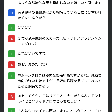
るような常識的な馬を指名しないでほしいと思います
有名厩舎の高額馬ばかり指名しているＩ君には言われ
O
たくないんだが？
はいはい
I
２位が武幸厩舎のスカーズ（牡・サトノアラジン×ム
A
ーングロウ）
これはいいですね
I
おお、褒めた（笑）
A
母ムーングロウは優秀な繁殖牝馬ですからね。短距離
I
志向の強い血統ですが、兄姉の活躍を見てもこれはそ
こそこ期待できそう
ああ、そうか。Ｉはリアルオーナーだもんね。モント
A
ライゼとソリッドグロウどっちだっけ？
それはショナイでお願いします。ということで、これ
I