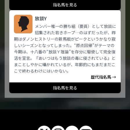
指名馬を見る
放談Y
メンバー唯一の勝ち組（要員）として放談に
招集された若きホープ…のはずだったが、昨
期はダノンヒストリーの新馬戦がピークというかなり寂
しいシーズンとなってしまった。“原点回帰”がテーマの
今期は、十八番の“放談Ｙ理論”を存分に駆使して完全復
活を宣言。『あいつはもう放談の毒に侵されている』と
まことしやかに囁かれているが、年齢的にもまだまだこ
こで終わるわけにはいかない。
歴代指名馬 →
指名馬を見る