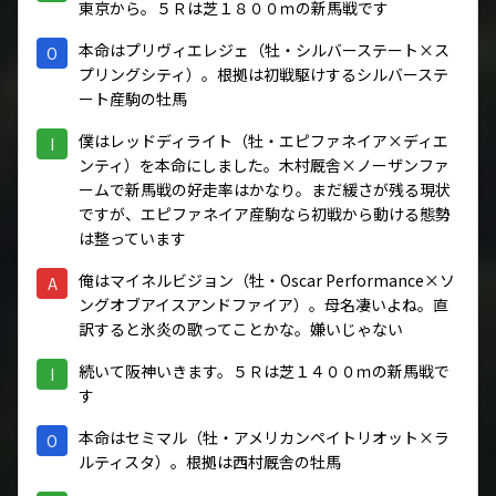
東京から。５Ｒは芝１８００ｍの新馬戦です
本命はプリヴィエレジェ（牡・シルバーステート×ス
O
プリングシティ）。根拠は初戦駆けするシルバーステ
ート産駒の牡馬
僕はレッドディライト（牡・エピファネイア×ディエ
I
ンティ）を本命にしました。木村厩舎×ノーザンファ
ームで新馬戦の好走率はかなり。まだ緩さが残る現状
ですが、エピファネイア産駒なら初戦から動ける態勢
は整っています
俺はマイネルビジョン（牡・Oscar Performance×ソ
A
ングオブアイスアンドファイア）。母名凄いよね。直
訳すると氷炎の歌ってことかな。嫌いじゃない
続いて阪神いきます。５Ｒは芝１４００ｍの新馬戦で
I
す
本命はセミマル（牡・アメリカンペイトリオット×ラ
O
ルティスタ）。根拠は西村厩舎の牡馬