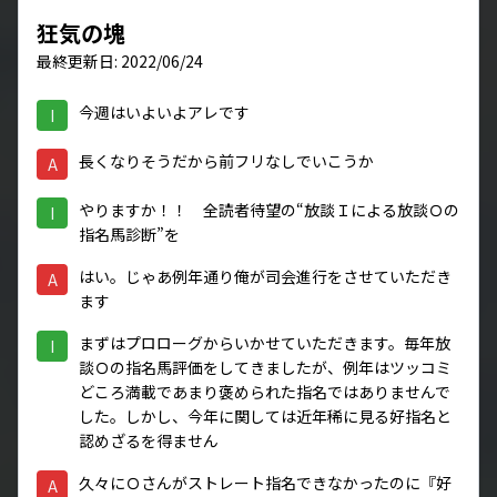
狂気の塊
最終更新日: 2022/06/24
今週はいよいよアレです
I
長くなりそうだから前フリなしでいこうか
A
やりますか！！ 全読者待望の“放談Ｉによる放談Ｏの
I
指名馬診断”を
はい。じゃあ例年通り俺が司会進行をさせていただき
A
ます
まずはプロローグからいかせていただきます。毎年放
I
談Ｏの指名馬評価をしてきましたが、例年はツッコミ
どころ満載であまり褒められた指名ではありませんで
した。しかし、今年に関しては近年稀に見る好指名と
認めざるを得ません
久々にＯさんがストレート指名できなかったのに『好
A