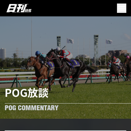
POG放談
POG COMMENTARY