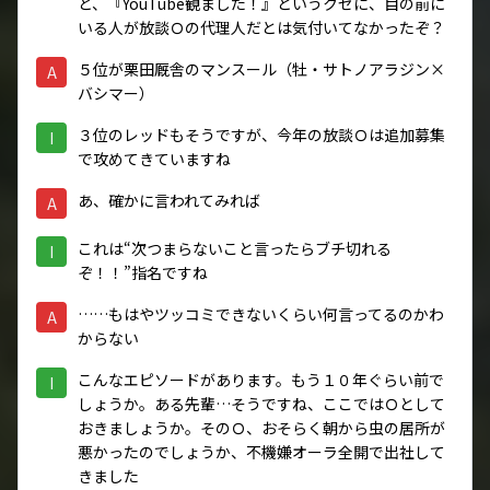
ど、『YouTube観ました！』というクセに、目の前に
いる人が放談Ｏの代理人だとは気付いてなかったぞ？
５位が栗田厩舎のマンスール（牡・サトノアラジン×
A
バシマー）
３位のレッドもそうですが、今年の放談Ｏは追加募集
I
で攻めてきていますね
あ、確かに言われてみれば
A
これは“次つまらないこと言ったらブチ切れる
I
ぞ！！”指名ですね
……もはやツッコミできないくらい何言ってるのかわ
A
からない
こんなエピソードがあります。もう１０年ぐらい前で
I
しょうか。ある先輩…そうですね、ここではＯとして
おきましょうか。そのＯ、おそらく朝から虫の居所が
悪かったのでしょうか、不機嫌オーラ全開で出社して
きました