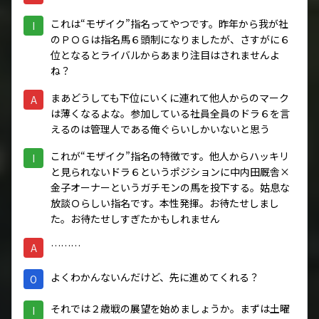
これは“モザイク”指名ってやつです。昨年から我が社
I
のＰＯＧは指名馬６頭制になりましたが、さすがに６
位となるとライバルからあまり注目はされませんよ
ね？
まあどうしても下位にいくに連れて他人からのマーク
A
は薄くなるよな。参加している社員全員のドラ６を言
えるのは管理人である俺ぐらいしかいないと思う
これが“モザイク”指名の特徴です。他人からハッキリ
I
と見られないドラ６というポジションに中内田厩舎×
金子オーナーというガチモンの馬を投下する。姑息な
放談Ｏらしい指名です。本性発揮。お待たせしまし
た。お待たせしすぎたかもしれません
………
A
よくわかんないんだけど、先に進めてくれる？
O
それでは２歳戦の展望を始めましょうか。まずは土曜
I