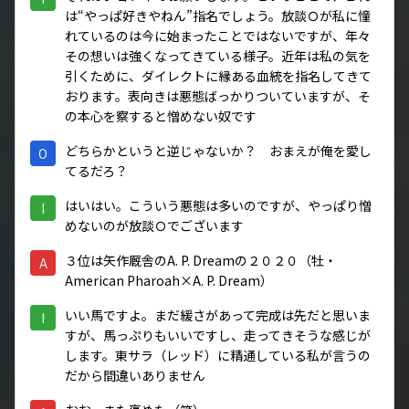
は“やっぱ好きやねん”指名でしょう。放談Ｏが私に憧
れているのは今に始まったことではないですが、年々
その想いは強くなってきている様子。近年は私の気を
引くために、ダイレクトに縁ある血統を指名してきて
おります。表向きは悪態ばっかりついていますが、そ
の本心を察すると憎めない奴です
どちらかというと逆じゃないか？ おまえが俺を愛し
O
てるだろ？
はいはい。こういう悪態は多いのですが、やっぱり憎
I
めないのが放談Ｏでございます
３位は矢作厩舎のA. P. Dreamの２０２０（牡・
A
American Pharoah×A. P. Dream）
いい馬ですよ。まだ緩さがあって完成は先だと思いま
I
すが、馬っぷりもいいですし、走ってきそうな感じが
します。東サラ（レッド）に精通している私が言うの
だから間違いありません