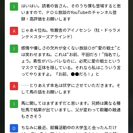
はいはい。読者の皆さん、そのうち僕も登場すると思
I
いますので、
ＰＯＧ放談のYouTube
のチャンネル登
録・高評価をお願いします
じゃあ４位ね。牧厩舎のアイノセンシ（牡・ドゥラメ
A
ンテ×スターズアラインド）
感情や優しさの欠片が全くない放談Ｏが“愛の戦士”と
I
は笑わせますね。これは“お前、平田だろ！”指名でし
ょう。素性がバレバレなのに、必死に愛の戦士という
マスクで正体を隠している。それなら私はこういう言
ってやりますよ。『お前、●●だろ！』と
……とりあえず本名は伏字にさせていただきます。そ
A
して馬の話をお願いします
馬に関してはまずまずだと思います。兄姉は異なる種
I
牡馬で結果が出ていますし、父が変わって距離の融通
もききそう
ちなみに最近、就職活動中の大学生と会ったんだけ
O