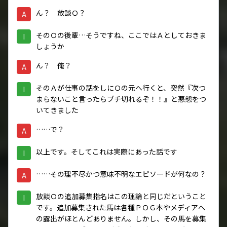
ん？ 放談Ｏ？
A
そのＯの後輩…そうですね、ここではＡとしておきま
I
しょうか
ん？ 俺？
A
そのＡが仕事の話をしにＯの元へ行くと、突然『次つ
I
まらないこと言ったらブチ切れるぞ！！』と悪態をつ
いてきました
……で？
A
以上です。そしてこれは実際にあった話です
I
……その理不尽かつ意味不明なエピソードが何なの？
A
放談Ｏの追加募集指名はこの理論と同じだということ
I
です。追加募集された馬は各種ＰＯＧ本やメディアへ
の露出がほとんどありません。しかし、その馬を募集