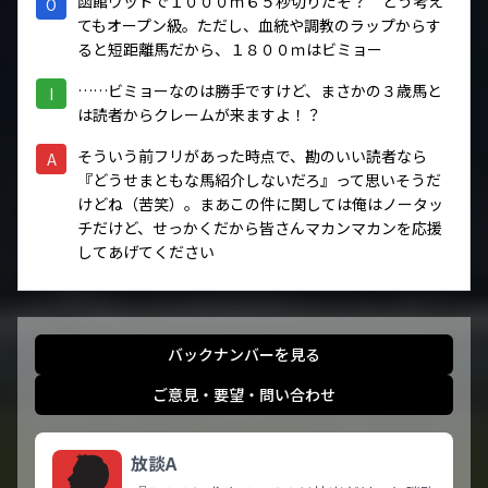
函館ウッドで１０００ｍ６５秒切りだぞ？ どう考え
O
てもオープン級。ただし、血統や調教のラップからす
ると短距離馬だから、１８００ｍはビミョー
……ビミョーなのは勝手ですけど、まさかの３歳馬と
I
は読者からクレームが来ますよ！？
そういう前フリがあった時点で、勘のいい読者なら
A
『どうせまともな馬紹介しないだろ』って思いそうだ
けどね（苦笑）。まあこの件に関しては俺はノータッ
チだけど、せっかくだから皆さんマカンマカンを応援
してあげてください
バックナンバーを見る
ご意見・要望・問い合わせ
放談A