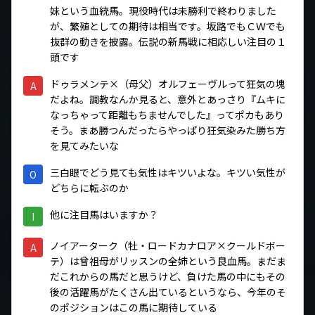
妹という血統馬。現役時代は未勝利で終わりました
が、繁殖としての期待は相当です。坂路でもＣＷでも
抜群の動きを披露。伝説の新馬戦に相応しい注目の１
頭です
ドゥラメンテ×（母父）オルフェーヴルって狂気の塊
A
だよね。調教なんか見ると、意外とあっさり『ムキに
なっちゃって距離もちませんでした』ってポカもあり
そう。まあ勝つんだったらやっぱり狂気染みた勝ち方
を見てみたいな
三白眼でどう見ても気性はキツいよな。キツい気性が
O
どちらに転ぶのか
他に注目馬はいますか？
I
ノイアーターク（牡・ロードカナロア×クールドボー
A
テ）は曾祖母がリッスンの全姉という良血馬。まだま
だこれからの馬だと思うけど、負けた馬の中にもその
後の活躍馬がたくさん出ているというなら、今年のそ
のポジションはこの馬に期待している