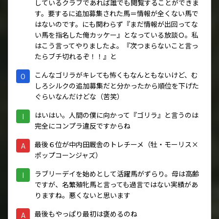
しているクラブであれば誰でも閲覧することができま
す。要するに追加募集された馬＝情報が全くない馬で
はないのです。にも関わらず『まだ情報が出回ってな
い馬を指名した俺カッケー』となっている放談Ｏ。私
はこう言ってやりましたよ。『次つまらないこと言っ
たらブチ切れるぞ！！』と
こんなゴリラがキレても怖くもなんともないけど、む
O
しろシルクの追加募集だと分かったから順位を下げた
ぐらいなんだけどな（苦笑）
はいはい。人間の僕に向かって『ゴリラ』と言うのは
I
完全にコンプラ違反ですからね
最後６位が中内田厩舎のトレチーメ（牡・モーリス×
A
ポップコーンジャズ）
ラブリーデイを始めとして活躍馬がずらり。母は高齢
I
ですが、名繁殖牝馬と言っても過言ではない実績があ
りますね。悪くないと思います
最後もやっぱり最初は褒めるのね
A