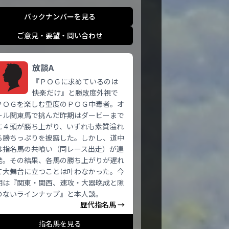
バックナンバーを見る
ご意見・要望・問い合わせ
放談A
『ＰＯＧに求めているのは
快楽だけ』と勝敗度外視で
ＰＯＧを楽しむ重度のＰＯＧ中毒者。オ
ール関東馬で挑んだ昨期はダービーまで
に４頭が勝ち上がり、いずれも素質溢れ
る勝ちっぷりを披露した。しかし、道中
は指名馬の共喰い（同レース出走）が連
発。その結果、各馬の勝ち上がりが遅れ
て大舞台に立つことは叶わなかった。今
期は『関東・関西、速攻・大器晩成と隙
のないラインナップ』と本人談。
歴代指名馬 →
指名馬を見る