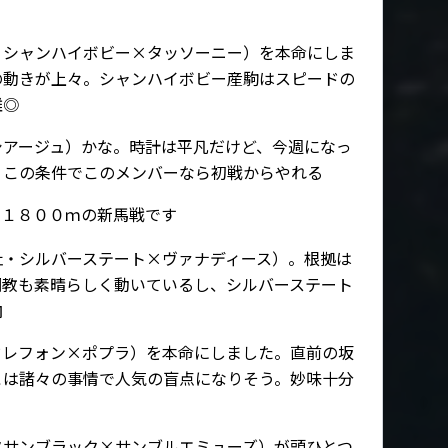
・シャンハイボビー×タッソーニー）を本命にしま
の動きが上々。シャンハイボビー産駒はスピードの
離◎
シアージュ）かな。時計は平凡だけど、今週になっ
。この条件でこのメンバーなら初戦からやれる
芝１８００ｍの新馬戦です
牡・シルバーステート×ヴァナディース）。根拠は
調教も素晴らしく動いているし、シルバーステート
向
ドレフォン×ポプラ）を本命にしました。直前の坂
こは諸々の事情で人気の盲点になりそう。妙味十分
タサンブラック×サンブルエミューズ）が頭ひとつ