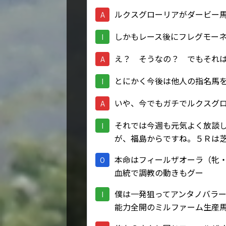
ルクスグローリアがダービー
A
しかもレース後にフレグモー
I
え？ そうなの？ でもそれ
A
とにかく今後は他人の指名馬
I
いや、今でもガチでルクスグ
A
それでは今週も元気よく放談
I
が、福島からですね。５Ｒは
本命はフィールザオーラ（牝
O
血統で調教の動きもグー
僕は一発狙ってアンタノバラ
I
能力全開のミルファーム生産