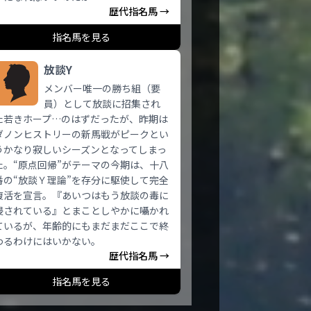
歴代指名馬 →
指名馬を見る
放談Y
メンバー唯一の勝ち組（要
員）として放談に招集され
た若きホープ…のはずだったが、昨期は
ダノンヒストリーの新馬戦がピークとい
うかなり寂しいシーズンとなってしまっ
た。“原点回帰”がテーマの今期は、十八
番の“放談Ｙ理論”を存分に駆使して完全
復活を宣言。『あいつはもう放談の毒に
侵されている』とまことしやかに囁かれ
ているが、年齢的にもまだまだここで終
わるわけにはいかない。
歴代指名馬 →
指名馬を見る