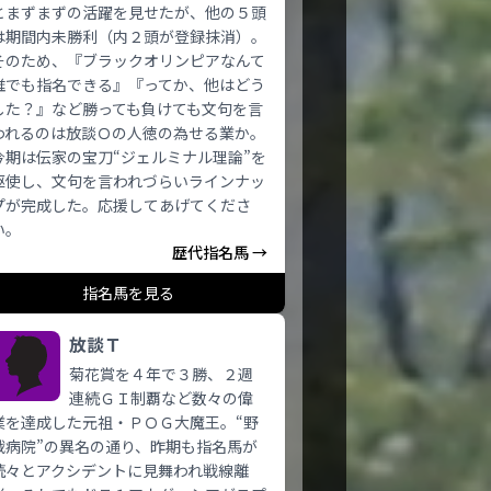
とまずまずの活躍を見せたが、他の５頭
は期間内未勝利（内２頭が登録抹消）。
そのため、『ブラックオリンピアなんて
誰でも指名できる』『ってか、他はどう
した？』など勝っても負けても文句を言
われるのは放談Ｏの人徳の為せる業か。
今期は伝家の宝刀“ジェルミナル理論”を
駆使し、文句を言われづらいラインナッ
プが完成した。応援してあげてくださ
い。
歴代指名馬 →
指名馬を見る
放談Ｔ
菊花賞を４年で３勝、２週
連続ＧＩ制覇など数々の偉
業を達成した元祖・ＰＯＧ大魔王。“野
戦病院”の異名の通り、昨期も指名馬が
続々とアクシデントに見舞われ戦線離