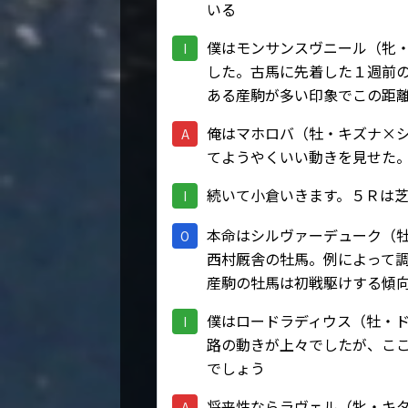
いる
僕はモンサンスヴニール（牝
I
した。古馬に先着した１週前
ある産駒が多い印象でこの距
俺はマホロバ（牡・キズナ×
A
てようやくいい動きを見せた
続いて小倉いきます。５Ｒは
I
本命はシルヴァーデューク（
O
西村厩舎の牡馬。例によって
産駒の牡馬は初戦駆けする傾
僕はロードラディウス（牡・
I
路の動きが上々でしたが、こ
でしょう
将来性ならラヴェル（牝・キ
A