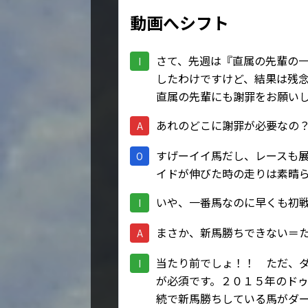
動画へシフト
さて、先週は『直属の先輩の
I
したわけですけど、結果は残
直属の先輩にも謝罪をお願い
あれのどこに謝罪が必要なの
A
すげーイイ馬だし、レースも
O
イドが伸びた時の走りは素晴
いや、一番馬なのに早くも初
I
まさか、新馬勝ちできない＝
A
当たり前でしょ！！ ただ、
I
が必須です。２０１５年のド
続で新馬勝ちしている馬がダ