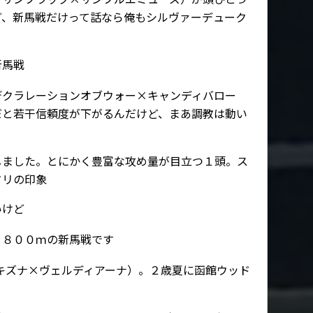
ど、新馬戦だけって話なら俺もシルヴァーデューク
新馬戦
デクラレーションオブウォー×キャンディバロー
だと若干信頼度が下がるんだけど、まあ調教は動い
しました。とにかく豊富な攻め量が目立つ１頭。ス
タリの印象
いけど
１８００ｍの新馬戦です
キズナ×ヴェルディアーナ）。２歳夏に函館ウッド