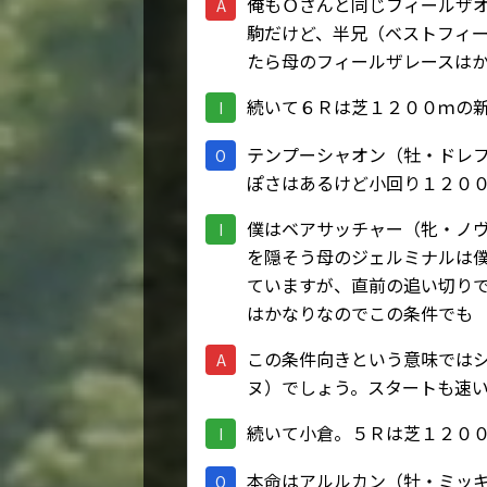
俺もＯさんと同じフィールザ
A
駒だけど、半兄（ベストフィ
たら母のフィールザレースは
続いて６Ｒは芝１２００ｍの
I
テンプーシャオン（牡・ドレ
O
ぽさはあるけど小回り１２０
僕はベアサッチャー（牝・ノ
I
を隠そう母のジェルミナルは
ていますが、直前の追い切り
はかなりなのでこの条件でも
この条件向きという意味では
A
ヌ）でしょう。スタートも速
続いて小倉。５Ｒは芝１２０
I
本命はアルルカン（牡・ミッ
O