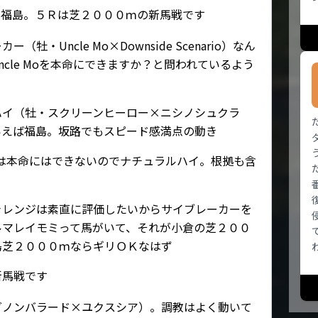
は福島。５Ｒは芝２０００ｍの新馬戦です
・Uncle Mo×Downside Scenario）なん
cle Moを本命にできますか？と問われているよう
ハイ（牡・スクリーンヒーロー×ニシノシュクラ
いえば福島。坂路でもスピード感満点の動き
Moは本命にはできないのでナチュラルハイ。根拠も含
ャレンジは素直に評価したいからサイブレーカーを
ルマレイモミって馬がいて、それが小倉の芝２００
島芝２０００ｍならギリＯＫなはず
新馬戦です
ダノンバラード×ユクスシア）。調教はよく動いて