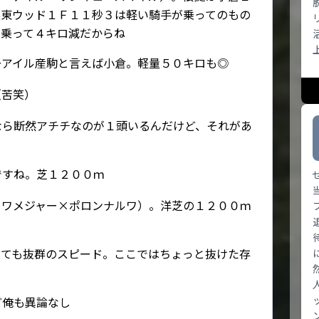
栗東ウッド１Ｆ１１秒３は軽い騎手が乗ってのもの
が乗って４キロ減だからね
ーアイル産駒と言えば小倉。軽量５０キロも◎
（苦笑）
なら断然アチチなのが１頭いるんだけど、それがあ
ですね。芝１２００ｍ
イワメジャー×ポロンナルワ）。洋芝の１２００ｍ
見ても抜群のスピード。ここではちょっと抜けた存
ど俺も異論なし