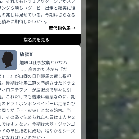
脱。それでもドラ１アウダーシアがスプ
リングＳ勝ち→ダービー出走と確実に復
活の兆しは見せている。今期はさらなる
上積みに期待したいが…。
歴代指名馬 →
指名馬を見る
放談X
趣味は仕事放棄とパワハ
ラ。産まれた時から『だ
ぜ！！』が口癖の日刊競馬の癒し系担
当。昨期は牝馬三冠を予感させたドラ２
フィロステファニが屈腱炎で早々に引
退。これだけでも機嫌は最悪なのに、期
待のドラ１ボンボンベイビーは走るたび
に周りが『……ｗｗ』となる始末。当
然、その拳で沈められた社員は１人や２
人ではすまない。今期は大器・ジャンゴ
ッドの単独指名に成功。穏やかなシーズ
ンになればいいのだが…