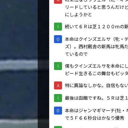
リードしていると思うんだけ
にしようかと
続いて６Ｒは芝１２００ｍの
I
本命はクインズエルサ（牝・
O
ズ）。西村厩舎の新馬は牝馬
ているので
僕もクインズエルサを本命に
I
ピード生きるこの舞台もピッ
特に異論なしかな。自信もな
A
最後は函館ですね。５Ｒは芝
I
本命はジャンマギマーチ(牡・
O
で５Ｆ６６秒台はかなり優秀