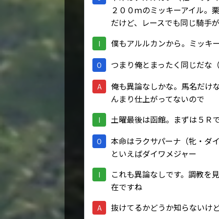
２００ｍのミッキーアイル。
だけど、レースでも同じ騎手
僕もアルルカンから。ミッキ
I
つまり俺とまったく同じだな
O
俺も異論なしかな。馬名だけ
A
んまり仕上がってないので
土曜最後は函館。まずは５Ｒ
I
本命はラクサパーナ（牝・ダ
O
といえばダイワメジャー
これも異論なしです。調教を
I
在ですね
抜けてるかどうか知らないけ
A