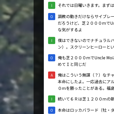
それでは日曜いきます。まず
I
調教の動きだけならサイブレーカー（牡
O
だろうけど、芝２０００ｍでUn
な気がするよ
僕はできないのでナチュラル
I
ン）。スクリーンヒーローと
俺も芝２０００ｍでUncle 
O
めてＩと同じだ
俺はこういう無謀（？）なチ
A
本命にしたよ。一応過去にア
０ｍを勝ったことがある。福
続いて６Ｒは芝１２００ｍの
I
本命はロッカバラード（牡・
O