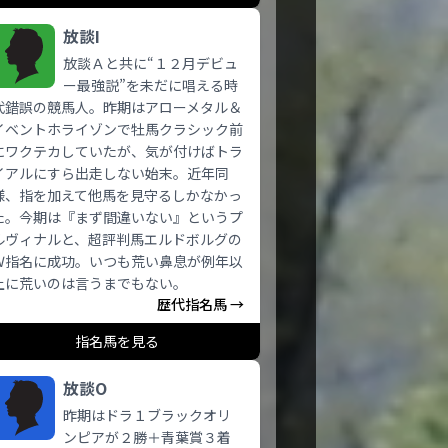
放談I
放談Ａと共に“１２月デビュ
ー最強説”を未だに唱える時
代錯誤の競馬人。昨期はアローメタル＆
イベントホライゾンで牡馬クラシック前
にワクテカしていたが、気が付けばトラ
イアルにすら出走しない始末。近年同
様、指を加えて他馬を見守るしかなかっ
た。今期は『まず間違いない』というプ
ルヴィナルと、超評判馬エルドボルグの
Ｗ指名に成功。いつも荒い鼻息が例年以
上に荒いのは言うまでもない。
歴代指名馬 →
指名馬を見る
放談O
昨期はドラ１ブラックオリ
ンピアが２勝＋青葉賞３着