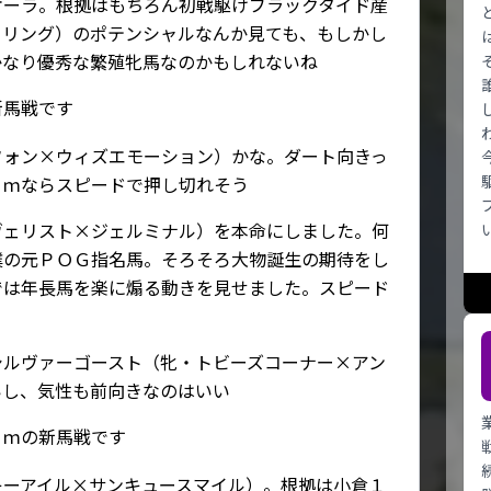
オーラ。根拠はもちろん初戦駆けブラックタイド産
ーリング）のポテンシャルなんか見ても、もしかし
かなり優秀な繁殖牝馬なのかもしれないね
新馬戦です
フォン×ウィズエモーション）かな。ダート向きっ
０ｍならスピードで押し切れそう
ヴェリスト×ジェルミナル）を本命にしました。何
僕の元ＰＯＧ指名馬。そろそろ大物誕生の期待をし
では年長馬を楽に煽る動きを見せました。スピード
シルヴァーゴースト（牝・トビーズコーナー×アン
いし、気性も前向きなのはいい
０ｍの新馬戦です
キーアイル×サンキュースマイル）。根拠は小倉１