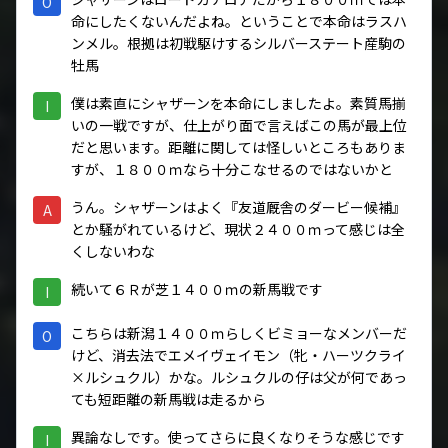
O
命にしたくないんだよね。ということで本命はラスハ
ンメル。根拠は初戦駆けするシルバーステート産駒の
牡馬
僕は素直にシャザーンを本命にしましたよ。素質馬揃
I
いの一戦ですが、仕上がり面で言えばこの馬が最上位
だと思います。距離に関しては怪しいところもありま
すが、１８００ｍなら十分こなせるのではないかと
うん。シャザーンはよく『友道厩舎のダービー候補』
A
とか騒がれているけど、現状２４００ｍって感じは全
くしないわな
続いて６Ｒが芝１４００ｍの新馬戦です
I
こちらは新潟１４００ｍらしくビミョーなメンバーだ
O
けど、消去法でエメイヴェイモン（牝・ハーツクライ
×ルシュクル）かな。ルシュクルの仔は父が何であっ
ても短距離の新馬戦は走るから
異論なしです。使ってさらに良くなりそうな感じです
I