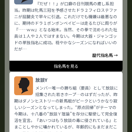
『だぜ！！』が口癖の日刊競馬の癒し系担
当。昨期は牝馬三冠を予感させたドラ２フィロステファ
ニが屈腱炎で早々に引退。これだけでも機嫌は最悪なの
に、期待のドラ１ボンボンベイビーは走るたびに周りが
『……ｗｗ』となる始末。当然、その拳で沈められた社
員は１人や２人ではすまない。今期は大器・ジャンゴッ
ドの単独指名に成功。穏やかなシーズンになればいいの
だが…
歴代指名馬 →
指名馬を見る
放談Y
メンバー唯一の勝ち組（要員）として放談に
招集された若きホープ…のはずだったが、昨
期はダノンヒストリーの新馬戦がピークというかなり寂
しいシーズンとなってしまった。“原点回帰”がテーマの
今期は、十八番の“放談Ｙ理論”を存分に駆使して完全復
活を宣言。『あいつはもう放談の毒に侵されている』と
まことしやかに囁かれているが、年齢的にもまだまだこ