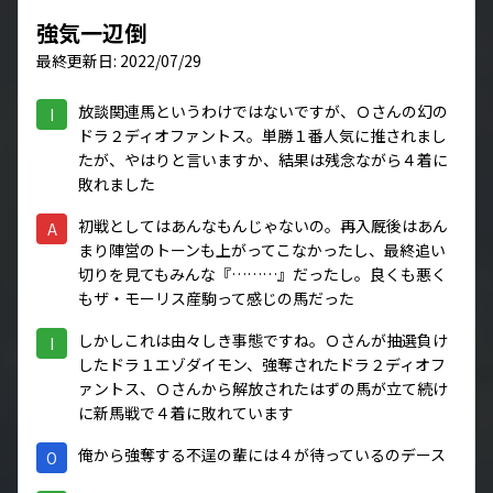
強気一辺倒
最終更新日: 2022/07/29
放談関連馬というわけではないですが、Ｏさんの幻の
I
ドラ２ディオファントス。単勝１番人気に推されまし
たが、やはりと言いますか、結果は残念ながら４着に
敗れました
初戦としてはあんなもんじゃないの。再入厩後はあん
A
まり陣営のトーンも上がってこなかったし、最終追い
切りを見てもみんな『………』だったし。良くも悪く
もザ・モーリス産駒って感じの馬だった
しかしこれは由々しき事態ですね。Ｏさんが抽選負け
I
したドラ１エゾダイモン、強奪されたドラ２ディオフ
ァントス、Ｏさんから解放されたはずの馬が立て続け
に新馬戦で４着に敗れています
俺から強奪する不逞の輩には４が待っているのデース
O