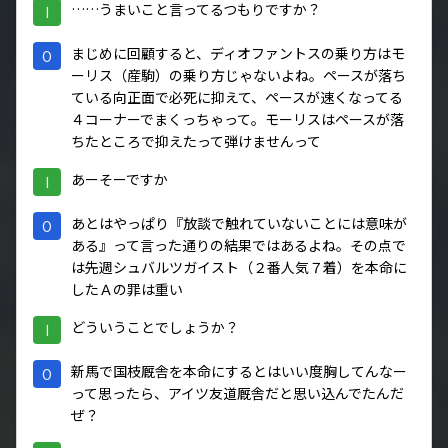
……うまいこと言ってるつもりですか？
I
まじめに回顧すると、ディオファントスの乗り方はモ
O
ーリス（産駒）の乗り方じゃないよね。ペースが落ち
ている向正面で必死に抑えて、ペースが速くなってる
４コーナーでまくっちゃって。モーリスはペースが落
ちたところで抑えたって弾けませんって
あーそーですか
I
あとはやっぱり『放談で触れていないことには意味が
O
ある』って言った通りの結果ではあるよね。その点で
は先週シュバルツガイスト（２番人気７着）を本命に
したＡの罪は重い
どういうことでしょうか？
I
新馬で国枝厩舎を本命にするとはいい度胸してんなー
O
って思ったら、アイツ友道厩舎だと思い込んでたんだ
ぜ？