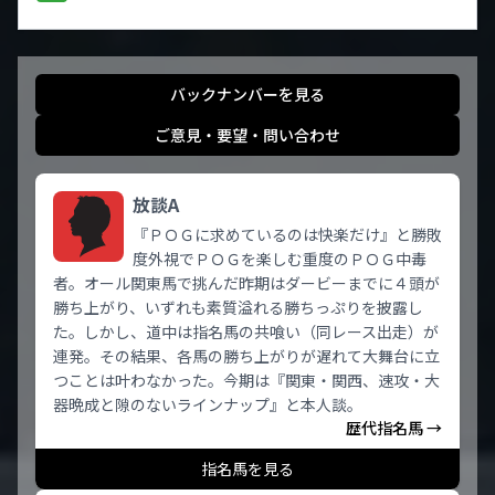
バックナンバーを見る
ご意見・要望・問い合わせ
放談A
『ＰＯＧに求めているのは快楽だけ』と勝敗
度外視でＰＯＧを楽しむ重度のＰＯＧ中毒
者。オール関東馬で挑んだ昨期はダービーまでに４頭が
勝ち上がり、いずれも素質溢れる勝ちっぷりを披露し
た。しかし、道中は指名馬の共喰い（同レース出走）が
連発。その結果、各馬の勝ち上がりが遅れて大舞台に立
つことは叶わなかった。今期は『関東・関西、速攻・大
器晩成と隙のないラインナップ』と本人談。
歴代指名馬 →
指名馬を見る