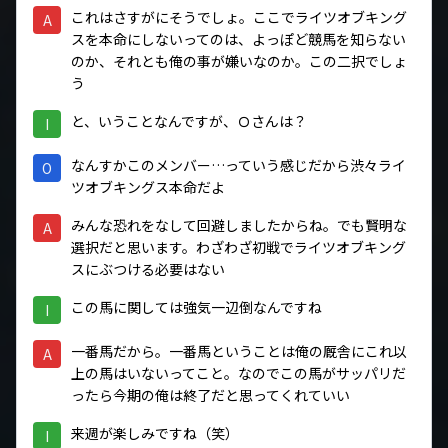
これはさすがにそうでしょ。ここでライツオブキング
A
スを本命にしないってのは、よっぽど競馬を知らない
のか、それとも俺の事が嫌いなのか。この二択でしょ
う
と、いうことなんですが、Ｏさんは？
I
なんすかこのメンバー…っていう感じだから渋々ライ
O
ツオブキングス本命だよ
みんな恐れをなして回避しましたからね。でも賢明な
A
選択だと思います。わざわざ初戦でライツオブキング
スにぶつける必要はない
この馬に関しては強気一辺倒なんですね
I
一番馬だから。一番馬ということは俺の厩舎にこれ以
A
上の馬はいないってこと。なのでこの馬がサッパリだ
ったら今期の俺は終了だと思ってくれていい
来週が楽しみですね（笑）
I