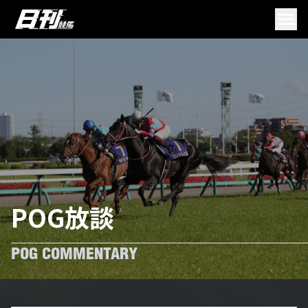
POG放談
POG COMMENTARY