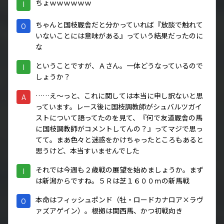
ちょｗｗｗｗｗｗ
I
ちゃんと国枝厩舎だと分かっていれば『放談で触れて
O
いないことには意味がある』っていう結果だったのに
な
ということですが、Ａさん。一体どうなっているので
I
しょうか？
……え～っと、これに関しては本当に申し訳ないと思
A
っています。レース後に国枝調教師がシュバルツガイ
ストについて語ってたのを見て、『何で友道厩舎の馬
に国枝調教師がコメントしてんの？』ってマジで思っ
てて。まあ色々と迷惑をかけちゃったところもあると
思うけど、本当すいませんでした
それでは今週も２歳戦の展望を始めましょうか。まず
I
は新潟からですね。５Ｒは芝１６００ｍの新馬戦
本命はフィッシュポンド（牡・ロードカナロア×ラヴ
O
ァズアゲイン）。根拠は関西馬、かつ初戦向き