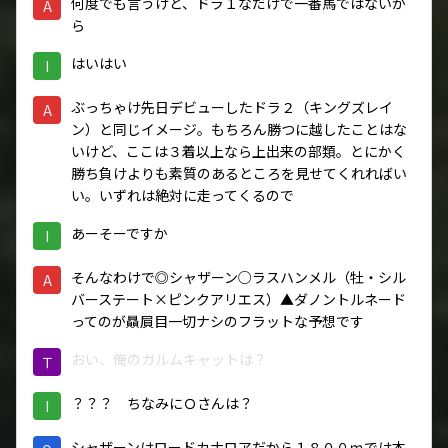
何度でも言うけど、ドラ１なだけで一番馬ではないか
A
ら
はいはい
I
ぶっちゃけ先日デビューしたドラ２（キングズレイ
A
ン）と同じイメージ。もちろん勝つに越したことはな
いけど、ここは３着以上なら上出来の部類。とにかく
勝ち負けよりも素質のあるところを見せてくれればい
い。いずれは絶対に走ってくるので
あーそーですか
I
そんなわけで◎シャザーン○ラスハンメル（牡・シル
A
バーステート×ピンクアリエス）▲ダノントルネード
ってのが贔屓目一切ナシのフラットな予想です
おい、俺のガルムキャットは？
Ｔ
？？？ ちなみにＯさんは？
I
シャザーンはロードカナロアだから１８００ｍでは本