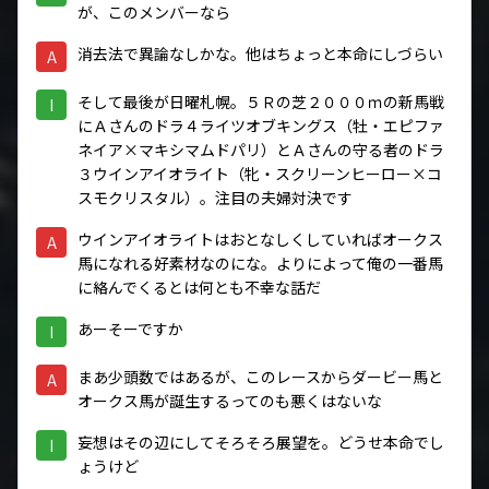
が、このメンバーなら
消去法で異論なしかな。他はちょっと本命にしづらい
A
そして最後が日曜札幌。５Ｒの芝２０００ｍの新馬戦
I
にＡさんのドラ４ライツオブキングス（牡・エピファ
ネイア×マキシマムドパリ）とＡさんの守る者のドラ
３ウインアイオライト（牝・スクリーンヒーロー×コ
スモクリスタル）。注目の夫婦対決です
ウインアイオライトはおとなしくしていればオークス
A
馬になれる好素材なのにな。よりによって俺の一番馬
に絡んでくるとは何とも不幸な話だ
あーそーですか
I
まあ少頭数ではあるが、このレースからダービー馬と
A
オークス馬が誕生するってのも悪くはないな
妄想はその辺にしてそろそろ展望を。どうせ本命でし
I
ょうけど