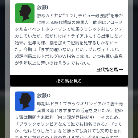
放談I
放談Ａと共に“１２月デビュー最強説”を未だ
に唱える時代錯誤の競馬人。昨期はアローメ
タル＆イベントホライゾンで牡馬クラシック前にワクテ
カしていたが、気が付けばトライアルにすら出走しない
始末。近年同様、指を加えて他馬を見守るしかなかっ
た。今期は『まず間違いない』というプルヴィナルと、
超評判馬エルドボルグのＷ指名に成功。いつも荒い鼻息
が例年以上に荒いのは言うまでもない。
歴代指名馬 →
指名馬を見る
放談O
昨期はドラ１ブラックオリンピアが２勝＋青
葉賞３着とまずまずの活躍を見せたが、他の
５頭は期間内未勝利（内２頭が登録抹消）。そのため、
『ブラックオリンピアなんて誰でも指名できる』『って
か、他はどうした？』など勝っても負けても文句を言わ
れるのは放談Ｏの人徳の為せる業か。今期は伝家の宝