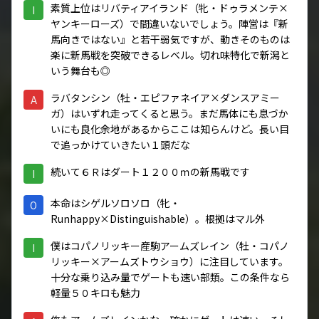
素質上位はリバティアイランド（牝・ドゥラメンテ×
I
ヤンキーローズ）で間違いないでしょう。陣営は『新
馬向きではない』と若干弱気ですが、動きそのものは
楽に新馬戦を突破できるレベル。切れ味特化で新潟と
いう舞台も◎
ラバタンシン（牡・エピファネイア×ダンスアミー
A
ガ）はいずれ走ってくると思う。まだ馬体にも息づか
いにも良化余地があるからここは知らんけど。長い目
で追っかけていきたい１頭だな
続いて６Ｒはダート１２００ｍの新馬戦です
I
本命はシゲルソロソロ（牝・
O
Runhappy×Distinguishable）。根拠はマル外
僕はコパノリッキー産駒アームズレイン（牡・コパノ
I
リッキー×アームズトウショウ）に注目しています。
十分な乗り込み量でゲートも速い部類。この条件なら
軽量５０キロも魅力