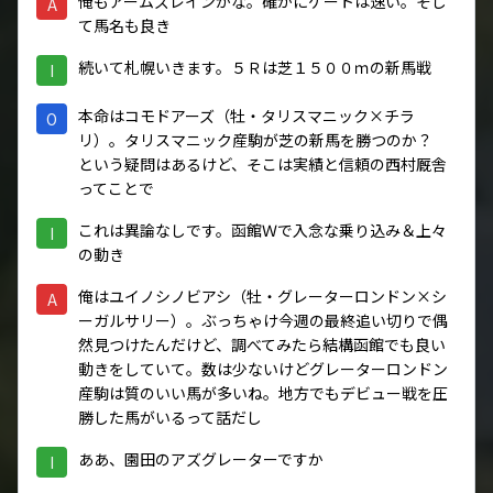
俺もアームズレインかな。確かにゲートは速い。そし
A
て馬名も良き
続いて札幌いきます。５Ｒは芝１５００ｍの新馬戦
I
本命はコモドアーズ（牡・タリスマニック×チラ
O
リ）。タリスマニック産駒が芝の新馬を勝つのか？
という疑問はあるけど、そこは実績と信頼の西村厩舎
ってことで
これは異論なしです。函館Ｗで入念な乗り込み＆上々
I
の動き
俺はユイノシノビアシ（牡・グレーターロンドン×シ
A
ーガルサリー）。ぶっちゃけ今週の最終追い切りで偶
然見つけたんだけど、調べてみたら結構函館でも良い
動きをしていて。数は少ないけどグレーターロンドン
産駒は質のいい馬が多いね。地方でもデビュー戦を圧
勝した馬がいるって話だし
ああ、園田のアズグレーターですか
I