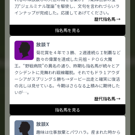
刀“ジェルミナル理論”を駆使し、文句を言われづらいラ
インナップが完成した。応援してあげてください。
歴代指名馬 →
指名馬を見る
放談Ｔ
菊花賞を４年で３勝、２週連続ＧＩ制覇など
数々の偉業を達成した元祖・ＰＯＧ大魔
王。“野戦病院”の異名の通り、昨期も指名馬が続々とア
クシデントに見舞われ戦線離脱。それでもドラ１アウダ
ーシアがスプリングＳ勝ち→ダービー出走と確実に復活
の兆しは見せている。今期はさらなる上積みに期待した
いが…。
歴代指名馬 →
指名馬を見る
放談X
趣味は仕事放棄とパワハラ。産まれた時から