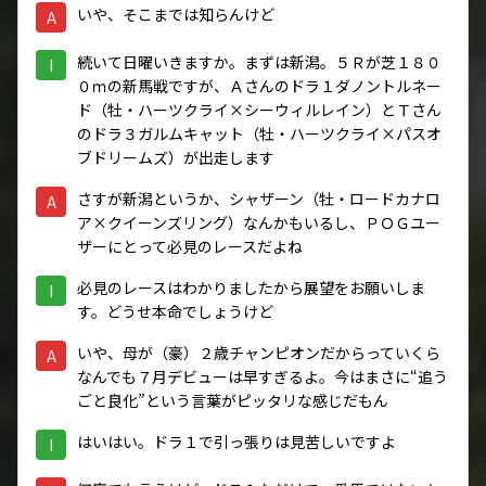
いや、そこまでは知らんけど
A
続いて日曜いきますか。まずは新潟。５Ｒが芝１８０
I
０ｍの新馬戦ですが、Ａさんのドラ１ダノントルネー
ド（牡・ハーツクライ×シーウィルレイン）とＴさん
のドラ３ガルムキャット（牡・ハーツクライ×パスオ
ブドリームズ）が出走します
さすが新潟というか、シャザーン（牡・ロードカナロ
A
ア×クイーンズリング）なんかもいるし、ＰＯＧユー
ザーにとって必見のレースだよね
必見のレースはわかりましたから展望をお願いしま
I
す。どうせ本命でしょうけど
いや、母が（豪）２歳チャンピオンだからっていくら
A
なんでも７月デビューは早すぎるよ。今はまさに“追う
ごと良化”という言葉がピッタリな感じだもん
はいはい。ドラ１で引っ張りは見苦しいですよ
I