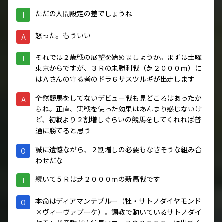
ただの人間設定の差でしょうね
I
怒った。もういい
A
それでは２歳戦の展望を始めましょうか。まずは土曜
I
東京からですが、３Ｒの未勝利戦（芝２０００ｍ）に
はＡさんの守る者のドラ６サスツルギが出走します
全然競馬をしてないデビュー戦も見どころはあったか
A
らね。正直、実戦を使った効果はあんまり感じないけ
ど、初戦より２割増しぐらいの競馬をしてくれれば普
通に勝てると思う
誠に遺憾ながら、２割増しの必要もなさそうな組み合
O
わせだな
続いて５Ｒは芝２０００ｍの新馬戦です
I
本命はディアマンテブルー（牡・サトノダイヤモンド
O
×ヴィーヴァブーケ）。調教で動いているサトノダイ