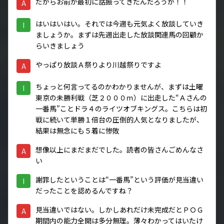
だからお前が最初に話振ってきたんだろうが！！
A
はいはいはい。それでは今週も元気よく放談していき
I
ましょうか。まずは先週出走した放談関連馬の回顧か
らいきましょう
やっぱり放談Ａ祭りより川越祭りですよ
A
ちょっと何言ってるのかわかりませんが、まずは土曜
I
東京の未勝利戦（芝２０００ｍ）に出走した“Ａさんの
一番馬”ことドラ４のライツオブキングス。こちらは初
戦に続いて単勝１倍台の圧倒的人気となりましたが、
結果は無念にも５着に惨敗
想像以上にまだまだでした。読者の皆さんごめんなさ
A
い
謝罪したということは“一番馬”という評価が見当違い
I
だったことを認めるんですね？
見当違いではない。しかしあれだけ未完成だとＰＯＧ
A
期間内の能力全開は多分無理。薄々わかってはいたけ