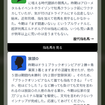
に唱える時代錯誤の競馬人。昨期はアローメ
タル＆イベントホライゾンで牡馬クラシック前にワクテ
カしていたが、気が付けばトライアルにすら出走しない
始末。近年同様、指を加えて他馬を見守るしかなかっ
た。今期は『まず間違いない』というプルヴィナルと、
超評判馬エルドボルグのＷ指名に成功。いつも荒い鼻息
が例年以上に荒いのは言うまでもない。
歴代指名馬 →
指名馬を見る
放談O
昨期はドラ１ブラックオリンピアが２勝＋青
葉賞３着とまずまずの活躍を見せたが、他の
５頭は期間内未勝利（内２頭が登録抹消）。そのため、
『ブラックオリンピアなんて誰でも指名できる』『って
か、他はどうした？』など勝っても負けても文句を言わ
れるのは放談Ｏの人徳の為せる業か。今期は伝家の宝
刀“ジェルミナル理論”を駆使し、文句を言われづらいラ
インナップが完成した。応援してあげてください。