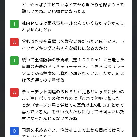
ど、やっぱりエピファネイアから当たりを探すのって
難しいのね。いい勉強になったよ
社内ＰＯＧは菊花賞ルールなんでいくらかマシかもし
I
れませんけどね
父も母も完全覚醒は３歳秋以降だったと思うから。ラ
A
イツオブキングスもそんな感じになるのかな
続いて土曜阪神の新馬戦（芝１６００ｍ）に出走した
I
直属の先輩のドラ３デューデット。こちらはポリラッ
シュである程度の苦戦が予想されていましたが、結果
は予想通りの７着惨敗
デューデット関連のＳＮＳとか見るといまだに多いの
A
よ。連日ポリでの動きなのに『これで態勢は整った』
とか『オープン馬と併せても互角以上の動き』とかで
喜んでいる人。そういう人たちに向けて今回はいい教
材になったんじゃないのかね
同意を求めるなよ。俺はそこまで上から目線では言っ
O
てないからな？