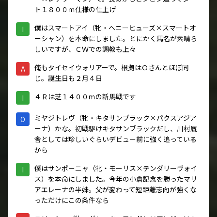
ト１８００ｍ仕様の仕上げ
僕はスマートアイ（牝・ヘニーヒューズ×スマートオ
I
ーシャン）を本命にしました。とにかく馬名が素晴ら
しいですが、ＣＷでの調教も上々
俺もタイセイウォリアーで。根拠はＯさんとほぼ同
A
じ。誕生日も２月４日
４Ｒは芝１４００ｍの新馬戦です
I
ミヤジトレヴ（牝・キタサンブラック×パクスアジア
O
ーナ）かな。初戦駆けキタサンブラックだし、川村厩
舎としては珍しいぐらいデビュー前に強く追っている
から
僕はサンポーニャ（牝・モーリス×テンダリーヴォイ
I
ス）を本命にしました。今年の小倉記念を勝ったマリ
アエレーナの半妹。父が変わって短距離志向が強くな
っただけにこの条件なら