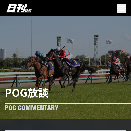
POG放談
POG COMMENTARY