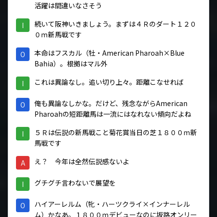
活躍は間違いなさそう
続いて阪神いきましょう。まずは４Ｒのダート１２０
I
０ｍ新馬戦です
本命はフスカル（牡・American Pharoah×Blue
O
Bahia）。根拠はマル外
これは異論なし。追い切り上々。距離こなせれば
I
俺も異論なしかな。だけど、残念ながらAmerican
O
Pharoahの短距離馬は一流にはなれない傾向だよね
５Ｒは伝説の新馬戦こと菊花賞当日の芝１８００ｍ新
I
馬戦です
え？ 今年は全然伝説感ないよ
A
グチグチ言わないで展望を
I
ハイアーレルム（牝・ハーツクライ×インナーレル
O
ム）かなあ。１８００ｍデビューなのに坂路オンリー