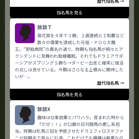
歴代指名馬 →
指名馬を見る
放談Ｔ
菊花賞を４年で３勝、２週連続ＧＩ制覇など
数々の偉業を達成した元祖・ＰＯＧ大魔
王。“野戦病院”の異名の通り、昨期も指名馬が続々とア
クシデントに見舞われ戦線離脱。それでもドラ１アウダ
ーシアがスプリングＳ勝ち→ダービー出走と確実に復活
の兆しは見せている。今期はさらなる上積みに期待した
いが…。
歴代指名馬 →
指名馬を見る
放談X
趣味は仕事放棄とパワハラ。産まれた時から
『だぜ！！』が口癖の日刊競馬の癒し系担
当。昨期は牝馬三冠を予感させたドラ２フィロステファ
ニが屈腱炎で早々に引退。これだけでも機嫌は最悪なの