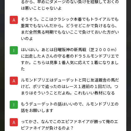
るから、早めにダメージのない負けを経験しておくの
は悪いことじゃないよ
そうそう。ここはクラシック本番でもトライアルでも
A
重賞でもないんだから。どうせどこかで負けるなら、
まだ全然焦る時期でもないここで負けておいた方がい
いのよ
はいはい。あとは日曜阪神の新馬戦（芝２０００ｍ）
I
に出走したＡさんの守る者のドラ５ルモンドブリエで
すか。こちらは見事１番人気に応えて１着になりまし
た
ルモンドブリエはデューデットと同じ友道厩舎の馬だ
A
けど、ポリで追ったのはレース１週前の１回だけ。つ
まりはそういうことだよね。これもいい教材になる
もうデューデットの話はいいので、ルモンドブリエの
I
話をお願いします
ってかさ、なんでこのエピファネイアが勝って俺のエ
A
ピファネイアが負けるのよ？