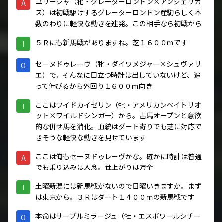
ユリーシャ（牝・グレーターロンドン×アンジェリカ
A
ス）は初戦駆けするグレーターロンドン産駒らしく本
数のわりに軽快な動きを連発。この相手なら初戦から
５Ｒにも新馬戦がありますね。芝１６００ｍです
I
セーヌドゥレーヴ（牝・ダイワメジャー×シュヴァリ
O
エ）で。そんなに目立つ時計は出していないけど、追
って伸びるから外回り１６００ｍ向き
ここはワイドカイゼリン（牝・アメリカンペイトリオ
I
ット×ワイルドシンガー）から。古馬オープンと意欲
的な併せ馬を消化。血統はダート寄りでも芝に対応で
きそうな軽快な動きを見せています
ここは俺もセーヌドゥレーヴかな。確かに時計は普通
A
でも乗り込みは入念。仕上がりは万全
土曜新潟には新馬戦がないので日曜いきますか。まず
I
は東京から。３Ｒはダート１４００ｍの新馬戦です
本命はサーブルミラージュ（牡・エスポワールシチー
O