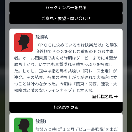
バックナンバーを見る
ご意見・要望・問い合わせ
放談A
『ＰＯＧに求めているのは快楽だけ』と勝敗
度外視でＰＯＧを楽しむ重度のＰＯＧ中毒
者。オール関東馬で挑んだ昨期はダービーまでに４頭が
勝ち上がり、いずれも素質溢れる勝ちっぷりを披露し
た。しかし、道中は指名馬の共喰い（同レース出走）が
連発。その結果、各馬の勝ち上がりが遅れて大舞台に立
つことは叶わなかった。今期は『関東・関西、速攻・大
器晩成と隙のないラインナップ』と本人談。
歴代指名馬 →
指名馬を見る
放談I
放談Ａと共に“１２月デビュー最強説”を未だ