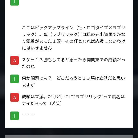
I
ここはピックアップライン（牡・ロゴタイプ×ラブリ
リック）。母（ラブリリック）は私の元出資馬でかな
り愛着があった１頭。その仔となれば応援しないわけ
にはいきません
スゲー１３勝もしてると思ったら南関東での成績だっ
A
たのね
何か問題でも？ どこだろうと１３勝は立派だと思い
I
ますが
成績は立派。だけど、Ｉに“ラブリリック”って馬名は
A
ナイだろって（苦笑）
………
I