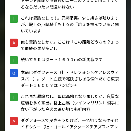
ヤモンド産駒が直線長いコースの２０００ｍに出てく
るならだいたい間違いはない
これは異論なしです。兄姉堅実。少し緩さは残ります
I
が、鞍上の戸崎騎手も上々の手応えを掴んでいると聞
いています
俺も異論なしかな。ここは『この距離どうなの？』っ
A
て血統の馬が多いし
続いて５Ｒはダート１６００ｍの新馬戦です
I
本命はダグフォース（牡・ドレフォン×ケアレスウィ
O
スパー）。ダート血統で軽快さもある個体だから東京
ダート１６００ｍはドンピシャ
これまた異論なし。母は高齢となりましたが、良質な
I
産駒を多く輩出。格上古馬（ウインマリリン）相手に
食い下がった今週の追い切りも好内容
ダグフォースで良さそうだけど、一発狙うならタイセ
A
イドクター（牡・ゴールドアクター×チアズフィアレ