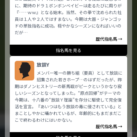
に、期待のドラ１ボンボンベイビーは走るたびに周りが
『……ｗｗ』となる始末。当然、その拳で沈められた社
員は１人や２人ではすまない。今期は大器・ジャンゴッ
ドの単独指名に成功。穏やかなシーズンになればいいの
だが…
歴代指名馬 →
指名馬を見る
放談Y
メンバー唯一の勝ち組（要員）として放談に
招集された若きホープ…のはずだったが、昨
期はダノンヒストリーの新馬戦がピークというかなり寂
しいシーズンとなってしまった。“原点回帰”がテーマの
今期は、十八番の“放談Ｙ理論”を存分に駆使して完全復
活を宣言。『あいつはもう放談の毒に侵されている』と
まことしやかに囁かれているが、年齢的にもまだまだこ
こで終わるわけにはいかない。
歴代指名馬 →