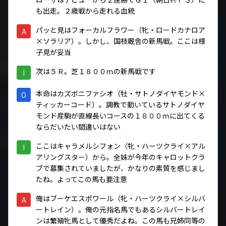
も出走。２歳戦から走れる血統
パッと見はフォーカルフラワー（牝・ロードカナロア
A
×ソラリア）。しかし、国枝厩舎の新馬戦。ここは様
子見が妥当
次は５Ｒ。芝１８００ｍの新馬戦です
I
本命はカズボニファシオ（牡・サトノダイヤモンド×
O
ティッカーコード）。調教で動いているサトノダイヤ
モンド産駒が直線長いコースの１８００ｍに出てくる
ならだいたい間違いはない
ここはキャラメルシフォン（牝・ハーツクライ×アル
I
アリングスター）から。全妹が今年のキャロットクラ
ブで募集されていましたが、かなりの素質を感じまし
たね。よってこの馬も要注意
俺はブーケエスポワール（牝・ハーツクライ×シルバ
A
ートレイン）。俺の元指名馬でもあるシルバートレイ
ンは繁殖牝馬として優秀だよね。この馬も兄姉同等の