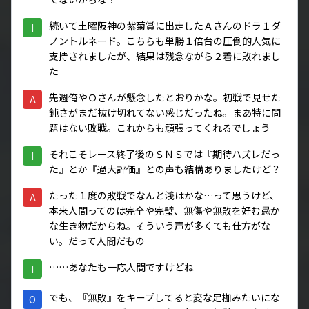
続いて土曜阪神の紫菊賞に出走したＡさんのドラ１ダ
I
ノントルネード。こちらも単勝１倍台の圧倒的人気に
支持されましたが、結果は残念ながら２着に敗れまし
た
先週俺やＯさんが懸念したとおりかな。初戦で見せた
A
鈍さがまだ抜け切れてない感じだったね。まあ特に問
題はない敗戦。これからも頑張ってくれるでしょう
それこそレース終了後のＳＮＳでは『期待ハズレだっ
I
た』とか『過大評価』との声も結構ありましたけど？
たった１度の敗戦でなんと浅はかな…って思うけど、
A
本来人間ってのは完全や完璧、無傷や無敗を好む愚か
な生き物だからね。そういう声が多くても仕方がな
い。だって人間だもの
……あなたも一応人間ですけどね
I
でも、『無敗』をキープしてると変な足枷みたいにな
O