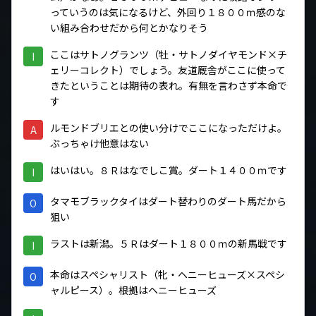
っていうのは気になるけど、外回り１８００ｍ感のな
い組み合わせだから何とかなりそう
ここはサトノグランツ（牡・サトノダイヤモンド×チ
I
ェリーコレクト）でしょう。友道厩舎がここに使って
きたということは期待の表れ。有無を言わさず本命で
す
ルモンドブリエとの使い分けでここになっただけよ。
A
ぶっちゃけ他意はない
はいはい。８Ｒはなでしこ賞。ダート１４００ｍです
I
タマモブラックタイはダート替わりのダート馬だから
O
狙い
ラストは新潟。５Ｒはダート１８００ｍの新馬戦です
I
本命はスペシャリスト（牝・ヘニーヒューズ×スペシ
O
ャルピース）。根拠はヘニーヒューズ