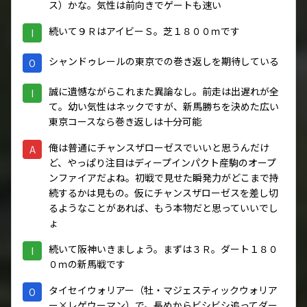
ス）かな。気性は前向きでゲートも速い
続いて９ＲはアイビーＳ。芝１８００ｍです
I
シャンドゥレールの東京での巻き返しを期待している
O
誠に遺憾ながらこれまた異論なし。前走は出遅れが全
I
て。幼い気性はネックですが、新馬勝ちを決めた広い
東京コースなら巻き返しは十分可能
俺は普通にチャンスザローゼスでいいと思うんだけ
A
ど、やっぱり注目はディープインパクト産駒のオープ
ンファイアだよね。初戦で見せた瞬発力がどこまで持
続するかは見もの。仮にチャンスザローゼスを差し切
るようなことがあれば、もう本物だと思っていいでし
ょ
続いて阪神いきましょう。まずは３Ｒ。ダート１８０
I
０ｍの新馬戦です
タイセイウォリアー（牡・マジェスティックウォリア
O
ー×レゲウーマン）で。長めからビシビシ追ってダー