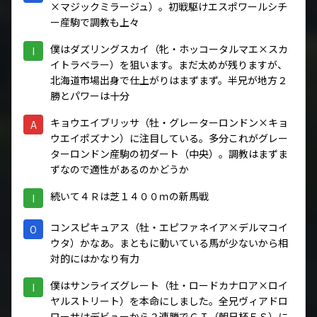
×マジックミラージュ）。初戦駆けエスポワールシチ
ー産駒で調教も上々
僕はダズリングスカイ（牝・ホッコータルマエ×スカ
I
イトラベラー）を狙います。まだ太めが残りますが、
北海道市場出身で仕上がりはまずまず。半兄が地方２
勝とパワーは十分
キョウエイブリッサ（牡・グレーターロンドン×キョ
A
ウエイポズナン）に注目している。多分これがグレー
ターロンドン産駒の初ダート（中央）。調教はまずま
ずなので適性があるのかどうか
続いて４Ｒは芝１４００ｍの新馬戦
I
コンスピキュアス（牡・エピファネイア×デルマコイ
O
ウタ）かなあ。まともに動いている馬が少ないから相
対的にはかなり有力
僕はサンライズグレート（牡・ロードカナロア×ロイ
I
ヤルストリート）を本命にしました。全兄ヴィアドロ
ローサはデビューから２連勝でＧＩ（朝日杯ＦＳ）に