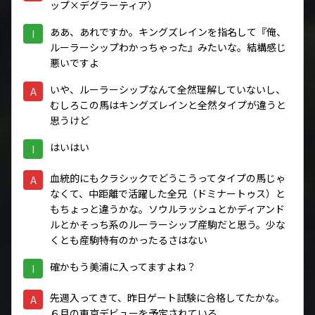
ップ×デグラーティア）
ああ、あれですか。キングズレインを指名して『俺、
I
ルーラーシップわかっちゃった』みたいな。結構感じ
悪いですよ
いや、ルーラーシップなんて全然理解していないし、
A
むしろこの馬はキングズレインと全然タイプが違うと
思うけど
はいはい
I
血統的にもクラシックでどうこうってタイプの馬じゃ
A
なくて、中距離で活躍した全兄（ドミナートゥス）と
もちょっと違うかな。ソウルラッシュとかディアンド
ルとかそっち系のルーラーシップ産駒だと思う。少な
くとも産駒特有のかったるさはない
確かもう美浦に入ってますよね？
I
先週入ってきて、昨日ゲート試験に合格してたかな。
A
６月の東京デビューを予定されている