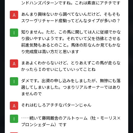
ンドハンズパターンですね。これは素直にアチチです
あんまり興味ないから調べてないんだけど、そもそも
A
スワーヴリチャード産駒ってどんなタイプが多いの？
知りません。ただ、この馬に関しては人に従順でかな
I
り扱いやすいようです。それでいて父を彷彿とさせる
前進気勢もあるとのこと。馬体の形なんか見てもかな
り完成度は高い方だと思います
まあよくわからないけど、とりあえずこの馬が走らな
A
かったらＩのせいにしていいってことね
ダメです。出資の申し込みをしましたが、無惨にも落
I
選してしまいました。つまりリアルオーナーではあり
ませんので
それはむしろアチチなパターンじゃん
A
……続いて藤岡厩舎のアルトゥーム（牡・モーリス×
I
ブロンシェダーム）です