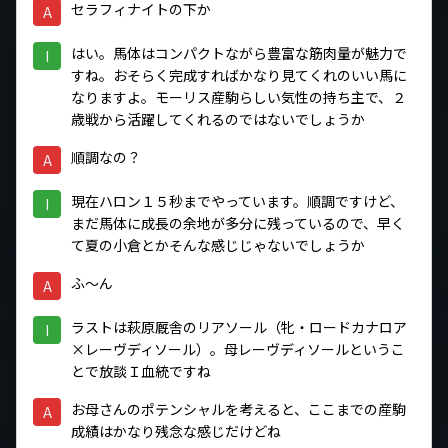
セラフィナイトの下か
A
はい。馬体はコンパクトながら豊富な筋肉量が魅力で
I
すね。おそらく完成すればかなり見てくれのいい馬に
なりますよ。モーリス産駒らしい気性の持ち主で、２
歳戦から活躍してくれるのではないでしょうか
順調なの？
A
現在ハロン１５秒までやっています。順調ですけど、
I
まだ馬体に成長の余地が多分に残っているので、早く
て夏の小倉とかそんな感じじゃないでしょうか
ふ～ん
A
ラストは萩原厩舎のリアソール（牝・ロードカナロア
I
×レーヴディソール）。母レーヴディソールというこ
とで放談Ｉ血統ですね
お母さんのポテンシャルを考えると、ここまでの産駒
A
成績はかなり残念な感じだけどね