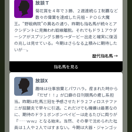
放談Ｔ
菊花賞を４年で３勝、２週連続ＧＩ制覇など
数々の偉業を達成した元祖・ＰＯＧ大魔
王。“野戦病院”の異名の通り、昨期も指名馬が続々とア
クシデントに見舞われ戦線離脱。それでもドラ１アウダ
ーシアがスプリングＳ勝ち→ダービー出走と確実に復活
の兆しは見せている。今期はさらなる上積みに期待した
いが…。
歴代指名馬 →
指名馬を見る
放談X
趣味は仕事放棄とパワハラ。産まれた時から
『だぜ！！』が口癖の日刊競馬の癒し系担
当。昨期は牝馬三冠を予感させたドラ２フィロステファ
ニが屈腱炎で早々に引退。これだけでも機嫌は最悪なの
に、期待のドラ１ボンボンベイビーは走るたびに周りが
『……ｗｗ』となる始末。当然、その拳で沈められた社
員は１人や２人ではすまない。今期は大器・ジャンゴッ