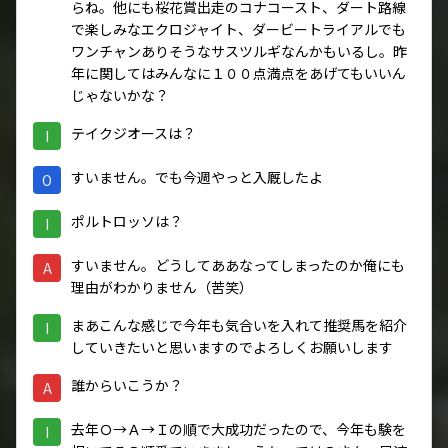
らね。他にも桜花賞出走のコナコースト、ダート路線
で楽しみなエクロジャイト、ダービートライアルでも
ワンチャンありそうなサスツルギなんかもいるし。昨
年に関してはみんなに１００点満点をあげてもいいん
じゃないかな？
テイクジオースは？
I
すいません。でも今週やっと入厩したよ
O
ポルトロッソは？
I
すいません。どうしてああなってしまったのか俺にも
A
理由がわかりません（苦笑）
まあこんな感じで今年も気合いを入れて推奨馬を紹介
I
していきたいと思いますのでよろしくお願いします
誰からいこうか？
A
去年Ｏ→Ａ→Ｉの順で大成功だったので、今年も験を
I