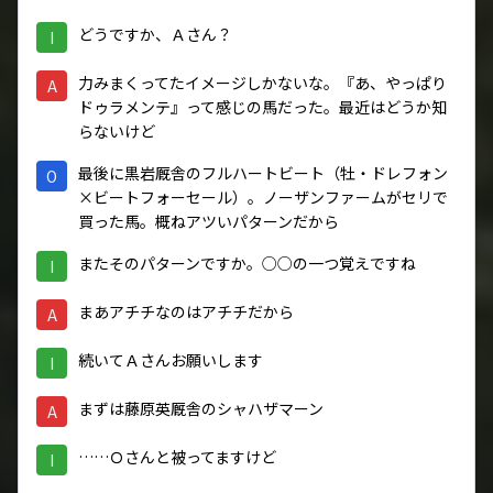
どうですか、Ａさん？
I
力みまくってたイメージしかないな。『あ、やっぱり
A
ドゥラメンテ』って感じの馬だった。最近はどうか知
らないけど
最後に黒岩厩舎のフルハートビート（牡・ドレフォン
O
×ビートフォーセール）。ノーザンファームがセリで
買った馬。概ねアツいパターンだから
またそのパターンですか。○○の一つ覚えですね
I
まあアチチなのはアチチだから
A
続いてＡさんお願いします
I
まずは藤原英厩舎のシャハザマーン
A
……Ｏさんと被ってますけど
I