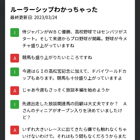
ルーラーシップわかっちゃった
最終更新日: 2023/03/24
侍ジャパンがＷＢＣ優勝、高校野球ではセンバツがス
I
タート。そして来週からプロ野球が開幕。野球が今メ
チャ盛り上がっていますね
競馬も盛り上がりたいところですね
A
今週はＧＩの高松宮記念に加えて、ドバイワールドカ
I
ップもあります。競馬も十分盛り上がっていますよ
じゃあ今週もさっそく放談本編を始めようか
A
先週出走した放談関連馬の回顧は大丈夫ですか？ Ａ
I
さんのティニアがオープン入りを決めていましたけ
ど？
いずれ大きいレースに出てきたら嫌でも触れなくちゃ
A
いけないわけで。それはもう間もなくだろうからまた