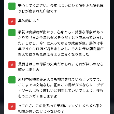
安心してください。今年はついにひと味もふた味も違
I
う仔が産まれた印象です
具体的には？
A
最初は皮膚病が出たり、心身ともに貧弱な印象があっ
I
たりで『また今年もダメそうだ』と正直思っていまし
た。しかし、今年に入ってからの成長が急。馬体は半
年で４０キロほど増えましたし、それに伴い筋肉量が
増えて動きも見違えるように良くなりました
貧弱さはこの母系の欠点だからね。それが無いのなら
A
確かに楽しみ
来月中旬頃の美浦入りも検討されているようですで、
I
ここまでは文句なし。正直この馬がダメならレーヴデ
ィソールはもう厳しいと判断していいでしょう。僕も
もうエンガチョしますよ
ってかさ、この牝系って単純にキングカメハメハ系と
A
相性が悪いだけじゃないの？