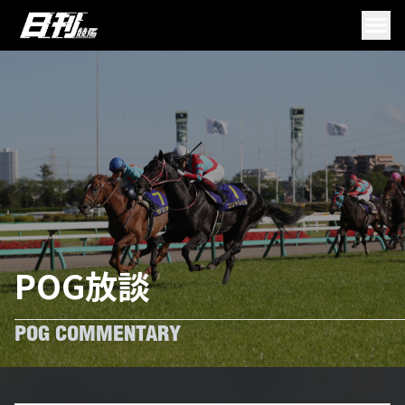
POG放談
POG COMMENTARY