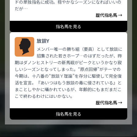
ドの単独指名に成功。穏やかなシーズンになればいいの
だが…
歴代指名馬 →
指名馬を見る
放談Y
メンバー唯一の勝ち組（要員）として放談に
招集された若きホープ…のはずだったが、昨
期はダノンヒストリーの新馬戦がピークというかなり寂
しいシーズンとなってしまった。“原点回帰”がテーマの
今期は、十八番の“放談Ｙ理論”を存分に駆使して完全復
活を宣言。『あいつはもう放談の毒に侵されている』と
まことしやかに囁かれているが、年齢的にもまだまだこ
こで終わるわけにはいかない。
歴代指名馬 →
指名馬を見る