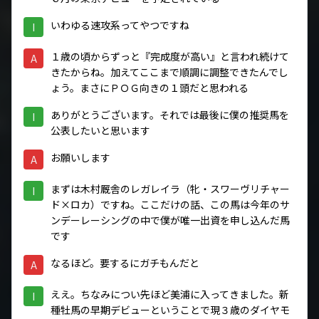
いわゆる速攻系ってやつですね
I
１歳の頃からずっと『完成度が高い』と言われ続けて
A
きたからね。加えてここまで順調に調整できたんでし
ょう。まさにＰＯＧ向きの１頭だと思われる
ありがとうございます。それでは最後に僕の推奨馬を
I
公表したいと思います
お願いします
A
まずは木村厩舎のレガレイラ（牝・スワーヴリチャー
I
ド×ロカ）ですね。ここだけの話、この馬は今年のサ
ンデーレーシングの中で僕が唯一出資を申し込んだ馬
です
なるほど。要するにガチもんだと
A
ええ。ちなみについ先ほど美浦に入ってきました。新
I
種牡馬の早期デビューということで現３歳のダイヤモ