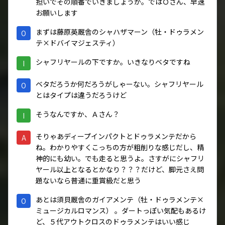
担いでその順番でいきましょうか。ではＯさん、早速
お願いします
まずは藤原英厩舎のシャハザマーン（牡・ドゥラメン
O
テ×ドバイマジェスティ）
シャフリヤールの下ですか。いきなりベタですね
I
ベタだろうか何だろうがしゃーない。シャフリヤール
O
とはタイプは違うだろうけど
そうなんですか、Ａさん？
I
そりゃあディープインパクトとドゥラメンテだから
A
ね。わかりやすくこっちの方が粗削りな感じだし、精
神的にも幼い。でも走ると思うよ。さすがにシャフリ
ヤール以上となるとかなり？？？だけど、脚元さえ問
題ないなら普通に重賞級だと思う
あとは須貝厩舎のガイアメンテ（牡・ドゥラメンテ×
O
ミュージカルロマンス） 。ダートっぽい気配もあるけ
ど、５代アウトクロスのドゥラメンテはいい感じ