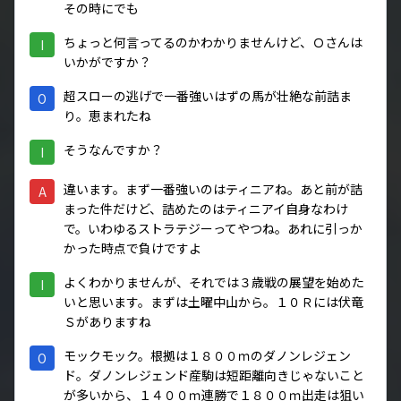
その時にでも
ちょっと何言ってるのかわかりませんけど、Ｏさんは
I
いかがですか？
超スローの逃げで一番強いはずの馬が壮絶な前詰ま
O
り。恵まれたね
そうなんですか？
I
違います。まず一番強いのはティニアね。あと前が詰
A
まった件だけど、詰めたのはティニアイ自身なわけ
で。いわゆるストラテジーってやつね。あれに引っか
かった時点で負けですよ
よくわかりませんが、それでは３歳戦の展望を始めた
I
いと思います。まずは土曜中山から。１０Ｒには伏竜
Ｓがありますね
モックモック。根拠は１８００ｍのダノンレジェン
O
ド。ダノンレジェンド産駒は短距離向きじゃないこと
が多いから、１４００ｍ連勝で１８００ｍ出走は狙い