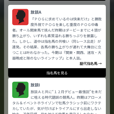
放談A
『ＰＯＧに求めているのは快楽だけ』と勝敗
度外視でＰＯＧを楽しむ重度のＰＯＧ中毒
者。オール関東馬で挑んだ昨期はダービーまでに４頭が
勝ち上がり、いずれも素質溢れる勝ちっぷりを披露し
た。しかし、道中は指名馬の共喰い（同レース出走）が
連発。その結果、各馬の勝ち上がりが遅れて大舞台に立
つことは叶わなかった。今期は『関東・関西、速攻・大
器晩成と隙のないラインナップ』と本人談。
歴代指名馬 →
指名馬を見る
放談I
放談Ａと共に“１２月デビュー最強説”を未だ
に唱える時代錯誤の競馬人。昨期はアローメ
タル＆イベントホライゾンで牡馬クラシック前にワクテ
カしていたが、気が付けばトライアルにすら出走しない