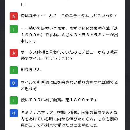
目
俺はユティ… ん？ Ｉのユティタムはどこいった？
A
……続いて阪神いきます。まずは６Ｒの未勝利戦（芝
I
１６００ｍ）ですね。Ａさんのドラ３トラミナーが出
走します
オークス候補と言われていたのにデビューから３戦連
A
続でマイル。どういうこと？
知りません
I
マイルでも普通に脚を余さない乗り方をすれば勝てる
O
と思うぞ
続いて９Ｒは君子蘭賞。芝１８００ｍです
I
キミノナハマリア。根拠は道悪。函館の道悪でみんな
O
内をあけている時に内から伸びたからね。しかも前の
馬がヨレて不利まで受けたのに楽勝だった