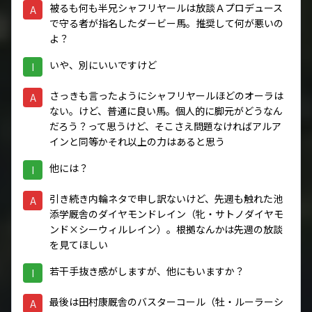
被るも何も半兄シャフリヤールは放談Ａプロデュース
A
で守る者が指名したダービー馬。推奨して何が悪いの
よ？
いや、別にいいですけど
I
さっきも言ったようにシャフリヤールほどのオーラは
A
ない。けど、普通に良い馬。個人的に脚元がどうなん
だろう？って思うけど、そこさえ問題なければアルア
インと同等かそれ以上の力はあると思う
他には？
I
引き続き内輪ネタで申し訳ないけど、先週も触れた池
A
添学厩舎のダイヤモンドレイン（牝・サトノダイヤモ
ンド×シーウィルレイン）。根拠なんかは先週の放談
を見てほしい
若干手抜き感がしますが、他にもいますか？
I
最後は田村康厩舎のバスターコール（牡・ルーラーシ
A