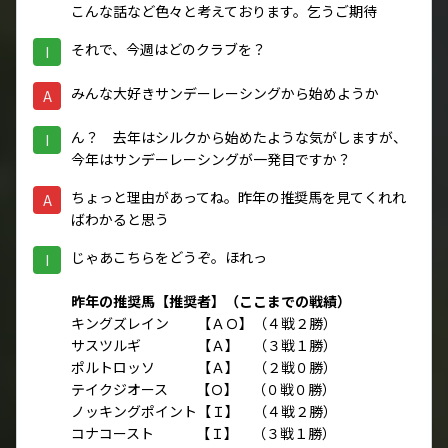
こんな話など色々と考えております。乞うご期待
それで、今週はどのクラブを？
I
みんな大好きサンデーレーシングから始めようか
A
ん？ 去年はシルクから始めたような気がしますが、
I
今年はサンデーレーシングが一発目ですか？
ちょっと理由があってね。昨年の推奨馬を見てくれれ
A
ばわかると思う
じゃあこちらをどうぞ。ほれっ
I
昨年の推奨馬【推奨者】（ここまでの戦績）
キングズレイン 【ＡＯ】（４戦２勝）
サスツルギ 【Ａ】 （３戦１勝）
ポルトロッソ 【Ａ】 （２戦０勝）
テイクジオース 【Ｏ】 （０戦０勝）
ノッキングポイント【Ｉ】 （４戦２勝）
コナコースト 【Ｉ】 （３戦１勝）