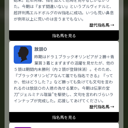
始末。近年同様、指を加えて他馬を見守るしかなかっ
た。今期は『まず間違いない』というプルヴィナルと、
超評判馬エルドボルグのＷ指名に成功。いつも荒い鼻息
が例年以上に荒いのは言うまでもない。
歴代指名馬 →
指名馬を見る
放談O
昨期はドラ１ブラックオリンピアが２勝＋青
葉賞３着とまずまずの活躍を見せたが、他の
５頭は期間内未勝利（内２頭が登録抹消）。そのため、
『ブラックオリンピアなんて誰でも指名できる』『って
か、他はどうした？』など勝っても負けても文句を言わ
れるのは放談Ｏの人徳の為せる業か。今期は伝家の宝
刀“ジェルミナル理論”を駆使し、文句を言われづらいラ
インナップが完成した。応援してあげてください。
歴代指名馬 →
指名馬を見る