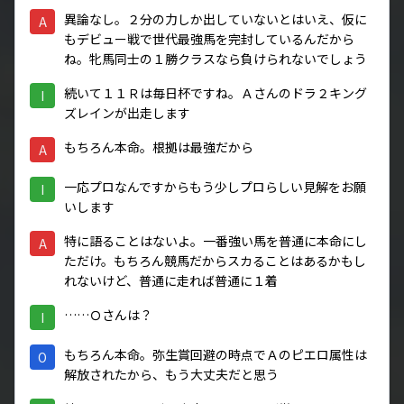
異論なし。２分の力しか出していないとはいえ、仮に
A
もデビュー戦で世代最強馬を完封しているんだから
ね。牝馬同士の１勝クラスなら負けられないでしょう
続いて１１Ｒは毎日杯ですね。Ａさんのドラ２キング
I
ズレインが出走します
もちろん本命。根拠は最強だから
A
一応プロなんですからもう少しプロらしい見解をお願
I
いします
特に語ることはないよ。一番強い馬を普通に本命にし
A
ただけ。もちろん競馬だからスカることはあるかもし
れないけど、普通に走れば普通に１着
……Ｏさんは？
I
もちろん本命。弥生賞回避の時点でＡのピエロ属性は
O
解放されたから、もう大丈夫だと思う