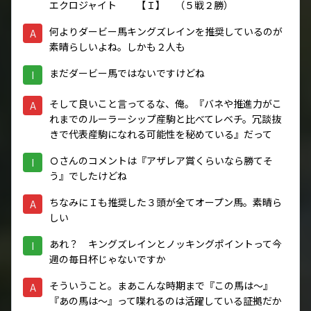
エクロジャイト 【Ｉ】 （５戦２勝）
何よりダービー馬キングズレインを推奨しているのが
A
素晴らしいよね。しかも２人も
まだダービー馬ではないですけどね
I
そして良いこと言ってるな、俺。『バネや推進力がこ
A
れまでのルーラーシップ産駒と比べてレベチ。冗談抜
きで代表産駒になれる可能性を秘めている』だって
Ｏさんのコメントは『アザレア賞くらいなら勝てそ
I
う』でしたけどね
ちなみにＩも推奨した３頭が全てオープン馬。素晴ら
A
しい
あれ？ キングズレインとノッキングポイントって今
I
週の毎日杯じゃないですか
そういうこと。まあこんな時期まで『この馬は～』
A
『あの馬は～』って喋れるのは活躍している証拠だか