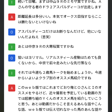
続いて日曜。まずは中山９Ｒのミモザ賞ですかね。Ａ
I
さんの守る者のドラ２アスパルディーコが出走します
距離延長は多分いい。本気でオークス目指すならここ
A
は勝たないといけないね
アスパルディーコだけはお断りなんだけど、他にいな
O
いんだよねえ（苦笑）
あとは中京９Ｒの大寒桜賞ですかね
I
狙いはヨリマル。リアルスティール産駒はためても良
O
くないから、中京で前々走みたいな先行策なら
それでは今週も２歳馬トークを始めましょうか。今週
I
からいよいよクラブ別のオススメ馬紹介ですね
このｗｅｂ版ではこれまでどおり俺とＯさんとＩのオ
A
ススメをやるけど、近々撮影を予定している動画の方
では超勝ち組のＹくんのオススメ馬を紹介していこう
と思う。あとは動画だからこそ言えるあんな話やこん
な話、ｗｅｂ版では伝え切れなかった馬のあんな話や