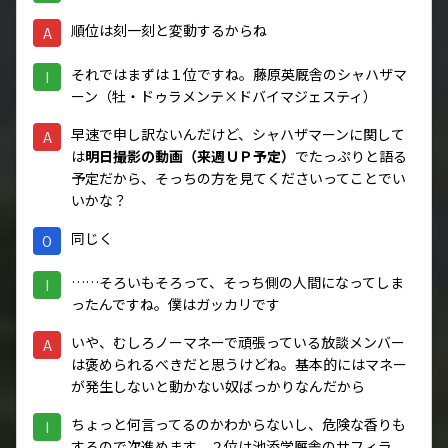
順位は刻一刻と変動するからね
A
それではまずは１位ですね。藤原英厩舎のシャハザマ
I
ーン（牡・ドゥラメンテ×ドバイマジェスティ）
早速で申し訳ないんだけど、シャハザマーンに関して
A
は
明日撮影の動画（来週ＵＰ予定）
でたっぷりと語る
予定だから、そっちの方を見てくださいってことでい
いかな？
同じく
O
……そろいもそろって、そっち側の人間になってしま
I
ったんですね。僕はガッカリです
いや、むしろノーマネーで頑張っている放談メンバー
A
は褒められるべきだと思うけどね。基本的にはマネー
が発生しないと動かない奴ばっかりなんだから
ちょっと何言ってるのかわからないし、危険な香りも
I
するので次進めます。２位は池添学厩舎のサフィラ