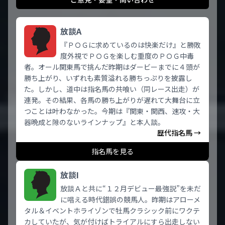
放談A
『ＰＯＧに求めているのは快楽だけ』と勝敗
度外視でＰＯＧを楽しむ重度のＰＯＧ中毒
者。オール関東馬で挑んだ昨期はダービーまでに４頭が
勝ち上がり、いずれも素質溢れる勝ちっぷりを披露し
た。しかし、道中は指名馬の共喰い（同レース出走）が
連発。その結果、各馬の勝ち上がりが遅れて大舞台に立
つことは叶わなかった。今期は『関東・関西、速攻・大
器晩成と隙のないラインナップ』と本人談。
歴代指名馬 →
指名馬を見る
放談I
放談Ａと共に“１２月デビュー最強説”を未だ
に唱える時代錯誤の競馬人。昨期はアローメ
タル＆イベントホライゾンで牡馬クラシック前にワクテ
カしていたが、気が付けばトライアルにすら出走しない