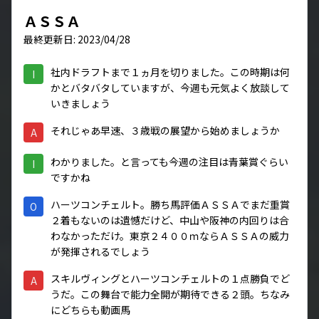
ＡＳＳＡ
最終更新日: 2023/04/28
社内ドラフトまで１ヵ月を切りました。この時期は何
I
かとバタバタしていますが、今週も元気よく放談して
いきましょう
それじゃあ早速、３歳戦の展望から始めましょうか
A
わかりました。と言っても今週の注目は青葉賞ぐらい
I
ですかね
ハーツコンチェルト。勝ち馬評価ＡＳＳＡでまだ重賞
O
２着もないのは遺憾だけど、中山や阪神の内回りは合
わなかっただけ。東京２４００ｍならＡＳＳＡの威力
が発揮されるでしょう
スキルヴィングとハーツコンチェルトの１点勝負でど
A
うだ。この舞台で能力全開が期待できる２頭。ちなみ
にどちらも動画馬