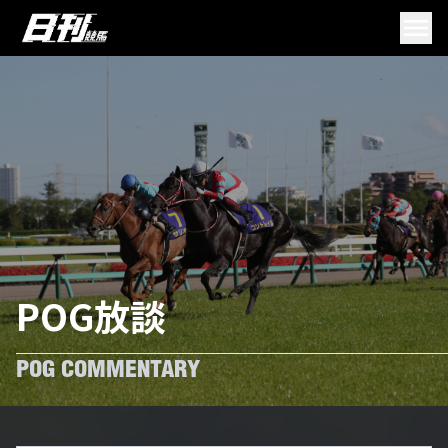
POG放談
POG COMMENTARY