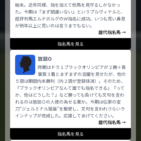
始末。近年同様、指を加えて他馬を見守るしかなかっ
た。今期は『まず間違いない』というプルヴィナルと、
超評判馬エルドボルグのＷ指名に成功。いつも荒い鼻息
が例年以上に荒いのは言うまでもない。
歴代指名馬 →
指名馬を見る
放談O
昨期はドラ１ブラックオリンピアが２勝＋青
葉賞３着とまずまずの活躍を見せたが、他の
５頭は期間内未勝利（内２頭が登録抹消）。そのため、
『ブラックオリンピアなんて誰でも指名できる』『って
か、他はどうした？』など勝っても負けても文句を言わ
れるのは放談Ｏの人徳の為せる業か。今期は伝家の宝
刀“ジェルミナル理論”を駆使し、文句を言われづらいラ
インナップが完成した。応援してあげてください。
歴代指名馬 →
指名馬を見る