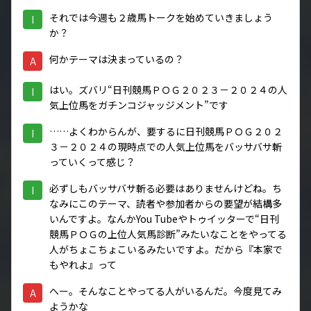
それでは今週も２歳馬トークを始めていきましょう
I
か？
何かテーマは決まっているの？
A
はい。ズバリ“日刊競馬ＰＯＧ２０２３－２０２４の人
I
気上位馬をガチンコジャッジメント”です
……よくわからんが、要するに日刊競馬ＰＯＧ２０２
I
３－２０２４の現時点での人気上位馬をバッサバサ斬
っていくって感じ？
必ずしもバッサバサ斬る必要はありませんけどね。ち
I
なみにこのテーマ、読者や参加者からの要望が結構多
いんですよ。なんかYou Tubeやトゥイッターで“日刊
競馬ＰＯＧの上位人気馬診断”みたいなことをやってる
人がちょこちょこいるみたいですよ。だから『本家で
もやれよ』って
へー。そんなことやってる人がいるんだ。今度見てみ
A
ようかな