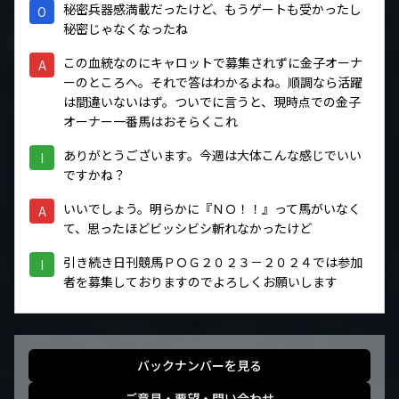
秘密兵器感満載だったけど、もうゲートも受かったし
O
秘密じゃなくなったね
この血統なのにキャロットで募集されずに金子オーナ
A
ーのところへ。それで答はわかるよね。順調なら活躍
は間違いないはず。ついでに言うと、現時点での金子
オーナー一番馬はおそらくこれ
ありがとうございます。今週は大体こんな感じでいい
I
ですかね？
いいでしょう。明らかに『ＮＯ！！』って馬がいなく
A
て、思ったほどビッシビシ斬れなかったけど
引き続き日刊競馬ＰＯＧ２０２３－２０２４では参加
I
者を募集しておりますのでよろしくお願いします
バックナンバーを見る
ご意見・要望・問い合わせ