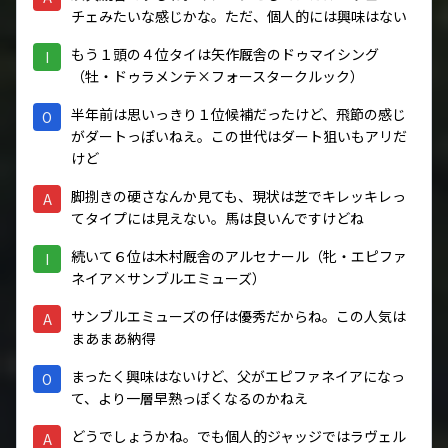
チェみたいな感じかな。ただ、個人的には興味はない
もう１頭の４位タイは矢作厩舎のドゥマイシング
I
（牡・ドゥラメンテ×フォースタークルック）
半年前は思いっきり１位候補だったけど、飛節の感じ
O
がダートっぽいねえ。この世代はダート狙いもアリだ
けど
脚捌きの硬さなんか見ても、現状は芝でキレッキレっ
A
てタイプには見えない。馬は良いんですけどね
続いて６位は木村厩舎のアルセナール（牝・エピファ
I
ネイア×サンブルエミューズ）
サンブルエミューズの仔は優秀だからね。この人気は
A
まあまあ納得
まったく興味はないけど、父がエピファネイアになっ
O
て、より一層早熟っぽくなるのかねえ
どうでしょうかね。でも個人的ジャッジではラヴェル
A