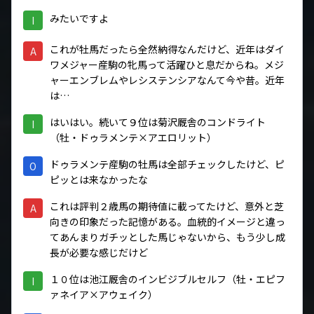
みたいですよ
I
これが牡馬だったら全然納得なんだけど、近年はダイ
A
ワメジャー産駒の牝馬って活躍ひと息だからね。メジ
ャーエンブレムやレシステンシアなんて今や昔。近年
は…
はいはい。続いて９位は菊沢厩舎のコンドライト
I
（牡・ドゥラメンテ×アエロリット）
ドゥラメンテ産駒の牡馬は全部チェックしたけど、ピ
O
ピッとは来なかったな
これは評判２歳馬の期待値に載ってたけど、意外と芝
A
向きの印象だった記憶がある。血統的イメージと違っ
てあんまりガチッとした馬じゃないから、もう少し成
長が必要な感じだけど
１０位は池江厩舎のインビジブルセルフ（牡・エピフ
I
ァネイア×アウェイク）