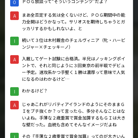
ＰＯＧ放談って“そういうコンテンツ”だよ？
O
まあ全否定する気は全くないけど、ＰＯＧ期間中の能
A
力全開はどうかなって。サリオスを期待しちゃうとガ
ッカリするかもしれないよ、と
続いて３位は木村厩舎のチェルヴィニア（牝・ハービ
I
ンジャー×チェッキーノ）
入厩してゲート試験に合格済。半兄はノッキングポイ
A
ントで、それと同じように３回東京の前半戦でデビュ
ー予定。速攻系かつ手堅く１勝は濃厚って意味で人気
になるのはわかるけど…
わかるけど？
I
じゃあこれがリバティアイランドのようにそのままＧ
A
Ｉをブチ抜くか？って言ったら、多分そんなことはな
いよね。手薄な２歳重賞で賞金加算するもＧＩは大き
な壁だった。血統も含めてそんなイメージだよね
その『手薄な２歳重賞で賞金加算』ってのが大きいん
I