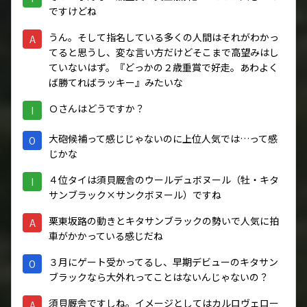
ですけどね
うん。そして指名している多くの人間はそれがわかっ
A
てると思うし、変な言い方だけどそこまで高望みはし
ていないはず。『どっかの２歳重賞で好走。あわよく
ば勝てればラッキー』みたいな
Ｏさんはどうですか？
I
大砲候補って感じじゃないのに上位人気では…って感
O
じかな
４位タイは須貝厩舎のウールデュボヌール（牡・キタ
I
サンブラック×サンクボヌール）ですね
栗東坂路の動きとキタサンブラックの勢いで人気に拍
A
車がかかっている感じだね
３月にゲート受かってるし、早期デビューのキタサン
O
ブラックなら大外れってことはないんじゃないの？
須貝厩舎ですしね。イメージとしてはカルロヴェロー
A