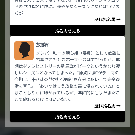
ドの単独指名に成功。穏やかなシーズンになればいいの
だが…
歴代指名馬 →
指名馬を見る
放談Y
メンバー唯一の勝ち組（要員）として放談に
招集された若きホープ…のはずだったが、昨
期はダノンヒストリーの新馬戦がピークというかなり寂
しいシーズンとなってしまった。“原点回帰”がテーマの
今期は、十八番の“放談Ｙ理論”を存分に駆使して完全復
活を宣言。『あいつはもう放談の毒に侵されている』と
まことしやかに囁かれているが、年齢的にもまだまだこ
こで終わるわけにはいかない。
歴代指名馬 →
指名馬を見る