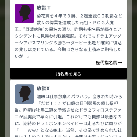
放談Ｔ
菊花賞を４年で３勝、２週連続ＧＩ制覇など
数々の偉業を達成した元祖・ＰＯＧ大魔
王。“野戦病院”の異名の通り、昨期も指名馬が続々とア
クシデントに見舞われ戦線離脱。それでもドラ１アウダ
ーシアがスプリングＳ勝ち→ダービー出走と確実に復活
の兆しは見せている。今期はさらなる上積みに期待した
いが…。
歴代指名馬 →
指名馬を見る
放談X
趣味は仕事放棄とパワハラ。産まれた時から
『だぜ！！』が口癖の日刊競馬の癒し系担
当。昨期は牝馬三冠を予感させたドラ２フィロステファ
ニが屈腱炎で早々に引退。これだけでも機嫌は最悪なの
に、期待のドラ１ボンボンベイビーは走るたびに周りが
『……ｗｗ』となる始末。当然、その拳で沈められた社
員は１人や２人ではすまない。今期は大器・ジャンゴッ