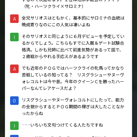
（牝・ハーツクライ×サロミナ）
全兄サリオスはともかく、基本的にサロミナの血統は
A
晩成寄りなのにこの人気は凄いよね
そのサリオスと同じように６月デビューを予定してい
I
るからでしょう。こちらもすでに入厩＆ゲート試験合
格済。しかも兄姉に比べて前進気勢があるって話で、
２歳戦からやれる手応えがあるようです
でも近年のＰＯＧではハーツクライの牝馬ってかなり
A
苦戦しているの知ってる？ リスグラシューやヌーヴ
ォレコルトは今や昔。今年のクイーンＣを勝ったハー
パーなんてレアケースだよ？
リスグラシューやヌーヴォレコルトにしたって、能力
O
の全貌からするとＰＯＧ期間の稼ぎは大したことなか
ったからね
……いちいち文句つけてくる人たちですね
I