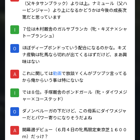
（父キタサンブラック）よりは上。ナミュール（父ハ
ービンジャー）より上になるかどうかは今後の成長次
第だと思っています
７位は木村厩舎のガルサブランカ（牝・キズナ×シャ
I
トーブランシュ）
ほぼディープボンドっていう配合になるのかな。キズ
O
ナ産駒は牝馬なら切れが出てくるはずだけど、まあ興
味はない
これに関しては
動画
で放談Ｙくんがブツブツ言ってる
A
から俺からいう事は特にないな
では８位。手塚厩舎のボンドガール（牝・ダイワメジ
I
ャー×コーステッド）
ダノンベルーガの下だけど、この母系にダイワメジャ
O
ーだとパワー寄りになりそうだよね
開幕週デビュー（６月４日の牝馬限定東京芝１６００
A
ｍ）だっけ？